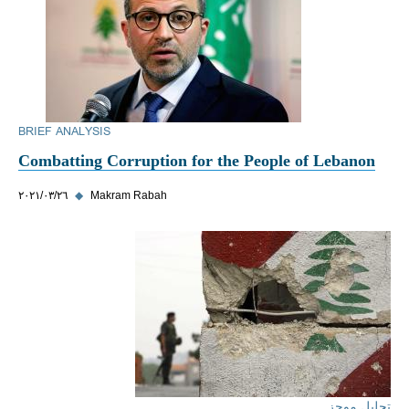
BRIEF ANALYSIS
Combatting Corruption for the People of Lebanon
Makram Rabah
◆
٢٦‏/٠٣‏/٢٠٢١
تحليل موجز