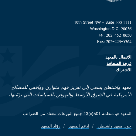
1111 19th Street NW - Suite 500
Washington D.C. 20036
Tel: 202-452-0650
Fax: 202-223-5364
الاتصال بالمعهد
Footer contact links
غرفة الصحافة
الاشتراك
معهد واشنطن يسعى إلى تعزيز فهم متوازن وواقعي للمصالح
الأمريكية في الشرق الأوسط والنهوض بالسياسات التي تؤمّنها.
المعهد هو منظمة 501(c)3 ؛ جميع التبرعات معفاة من الضرائب.
حول معهد واشنطن
ادعم المعهد
روّاد المعهد
Footer quick links