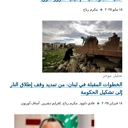
١٥ مايو ٢٠٢٥
◆
مكرم رباح
تحليل موجز
الخطوات المقبلة في لبنان: من تمديد وقف إطلاق النار
إلى تشكيل الحكومة
١٨ فبراير ٢٠٢٥
◆
فادي داوود
مكرم رباح
إفرايم ديفرين
أساف أوريون