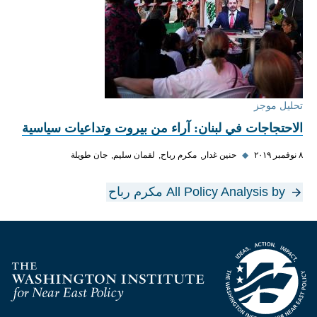
تحليل موجز
الاحتجاجات في لبنان: آراء من بيروت وتداعيات سياسية
٨ نوفمبر ٢٠١٩
◆
حنين غدار
مكرم رباح
لقمان سليم
جان طويلة
All Policy Analysis by مكرم رباح
Homepage