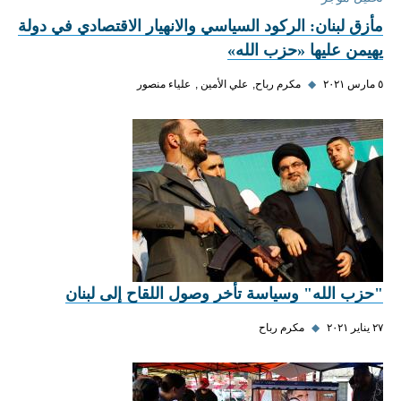
مأزق لبنان: الركود السياسي والانهيار الاقتصادي في دولة
يهيمن عليها «حزب الله»
٥ مارس ٢٠٢١
◆
مكرم رباح
علي الأمين
علياء منصور
"حزب الله" وسياسة تأخر وصول اللقاح إلى لبنان
٢٧ يناير ٢٠٢١
◆
مكرم رباح