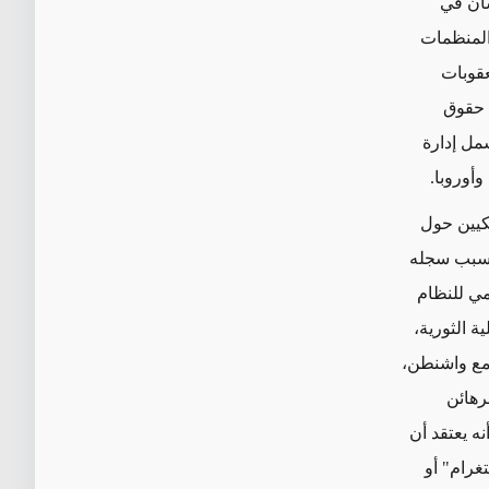
سان في
المنظمات
عقوبات
 حقوق
مل إدارة
أوروبا.
كيين حول
 بسبب سجله
مي للنظام
ة الثورية،
 مع واشنطن،
رهائن
 "جائزة الأوسكار لأفضل فيلم" في عام 2013. حتى أنه يعتقد أن
غرام" أو