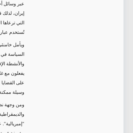
عبر وسائل أخ
إيران، لذلك ق
التي ترعاها ا
تُستخدم عبار
ويأمل خامنئي
السياسة في ال
والأنشطة الإ
يفعلون مع غال
على القضايا ا
وسيلة ممكنة
ومن وجهة نظر
والديمقراطية 
"إمبريالية".