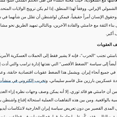
ملها مع السعودية، حيث محنة النساء في ظل الحكم الملكي أسوأ مما 
لشمولي الإيراني. ووفقاً لهذا المنطق، إذا لم يكن ترويج الولايات المتحدة
وحقوق الإنسان أمراً حقيقياً، فيمكن لواشنطن أن تقلل من شأنهما في س
بناء الثقة مع خامنئي والقادة الآخرين، وبالتالي تمهيد الطريق نحو مشار
 أكبر.
ف العقوبات
امنئي تجنب "الحرب"، فإنه لا يشير فقط إلى الحملات العسكرية الأمري
أيضاً إلى سياسة "الضغط الأقصى" التي نفذتها إدارة ترامب والتي أدت إ
لم في جميع أنحاء إيران. ويشمل هذا الضغط عقوبات اقتصادية خانقة، وع
ة عسكريين بارزين مثل قاسم سليماني، و
تخريب إلكتروني في منشآت 
ن أن خامنئي هو قائد ثوري، إلا أنه يمكن وصف وجهات نظره إزاء العدي
سية بالواقعية. ومن بين هذه التفاهمات العملية استحالة إقناع واشنطن ب
 المدى القصير من دون تعريض سياسة إيران الخارجية لانتكاسات أيديو
ة. وبالتالي، فقد ركّز على إيجاد طرق لرفع العقوبات في قطاعين رئيس