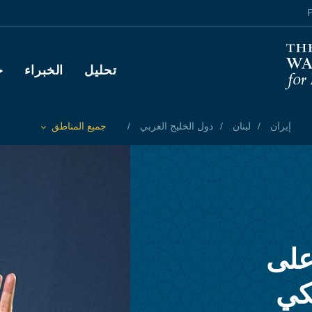
F
Main navigation
تحليل
الخبراء
ح
إيران
لبنان
دول الخليج العربي
جميع المناطق
Toggle List of
على
يكي