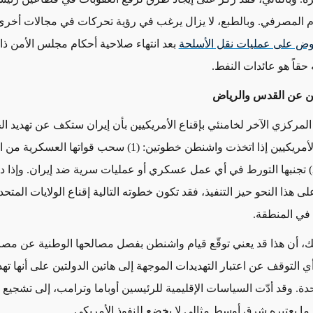
م المصرفي. وبالطبع، لا يزال يرغب في رؤية تحركات في مجالات أخر
وض على عمليات نقل الأسلحة
بعد انتهاء صلاحية أحكام مجلس الأمن ذا
حقاً هو عائدات النفط.
 عن القدس والرياض
المركزي الآخر لخامنئي بإقناع الأمريكيين بأن إيران ستكف عن تهديد ال
والمواطنين الأمريكيين إذا اتخذت واشنطن خطوتين: (1) سحب قواتها الع
الأوسط، و (2) تجنبها التورط في أي عمل عسكري أو عمليات سرية ضد إيران. وإذا 
على هذا النحو حيز التنفيذ، فقد تكون خطوته التالية إقناع الولايات المتحد
 في المنطقة.
ك، أن هذا قد يعني توقّع قيام واشنطن بفصل مصالحها الوطنية عن مصا
ي التوقف عن اعتبار التهديدات الموجهة إلى هاتين الدولتين على أنها ت
حدة. وقد أدّت السياسات الإقليمية للرئيسين أوباما وترامب، إلى تشجيع
 ما يعتبره شرق أوسط مثالي لا يخضع للنفوذ الأمريكي.