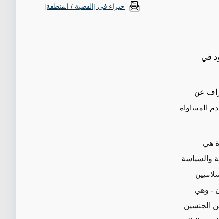
خبراء في [القضية / المنطقة]
ود في
حراف عن
الذي يتميز بـ (1) معاداة أمريكا، (2) معاداة إسرائيل، و (3) عدم المساواة
دة هي
ة والسياسة
سلاميين
ن - وهي
ين الجنسين