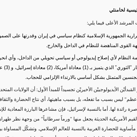
يسية لخامنئي
 المرشد الأعلى فيما يلي:
ارية الجمهورية الإسلامية كنظام سياسي في إيران وقدرتها على الصم
ة القوى المناهضة للنظام في الداخل والخارج.
ة النظام لأي إصلاح إيديولوجي أو سياسي تحويلي من الداخل، وأي ان
المسار "الثوري" 
لجنسين المتمثل بشكل أساسي بالارتداء الإلزامي للحجاب
.
لمَبدأيْن الأيديولوجييْن الأخيريْن تجسيداً للمبدأ الأول: أن الولايات المتح
عظم" ليس بسبب ما تفعله، بل بسبب ماهيتها، أي نتاج الحضارة والثقاف
صرة رائدة لها. أما بالنسبة لإسرائيل، فإن مشاعرها البارزة المعادية للإ
لقيم الأمريكية الحديثة يجعل منها "ورماً سرطانياً" من وجهة نظر طهرا
ر مأساوية للحضارة الغربية بالنسبة للعالم الإسلامي. وتشكّل المساواة ب