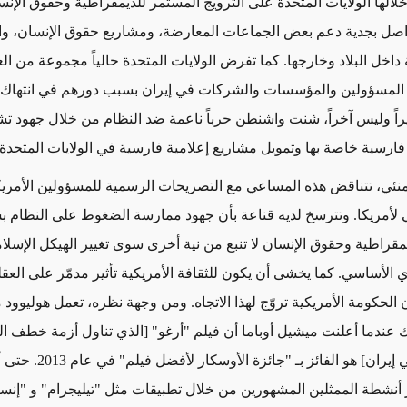
الها الولايات المتحدة على الترويج المستمر للديمقراطية وحقوق الإن
تواصل بجدية دعم بعض الجماعات المعارضة، ومشاريع حقوق الإنسان، و
داخل البلاد وخارجها. كما تفرض الولايات المتحدة حالياً مجموعة من ال
 المسؤولين والمؤسسات والشركات في إيران بسبب دورهم في انتهاك
يراً وليس آخراً، شنت واشنطن حرباً ناعمة ضد النظام من خلال جهود تش
فارسية خاصة بها وتمويل مشاريع إعلامية فارسية في الولايات المتحدة و
منئي، تتناقض هذه المساعي مع التصريحات الرسمية للمسؤولين الأمري
ي لأمريكا. وتترسخ لديه قناعة بأن جهود ممارسة الضغوط على النظام
مقراطية وحقوق الإنسان لا تنبع من نية أخرى سوى تغيير الهيكل الإسلا
 الأساسي. كما يخشى أن يكون للثقافة الأمريكية تأثير مدمّر على العقلي
 الحكومة الأمريكية تروّج لهذا الاتجاه. ومن وجهة نظره، تعمل هوليوود
لك عندما أعلنت ميشيل أوباما أن فيلم "أرغو" [الذي تناول أزمة خطف ال
الأمريكيين في إيران] هو الفائز بـ
أنشطة الممثلين المشهورين من خلال تطبيقات مثل "تيليجرام" و "إنست