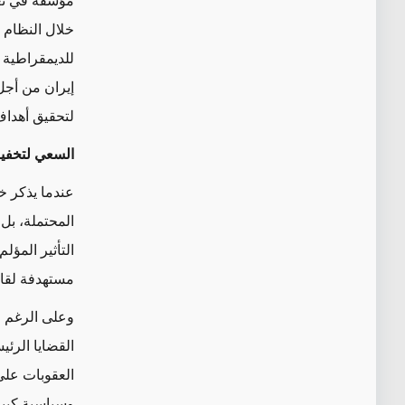
مؤسفة في تعا
خلال النظام ا
للديمقراطية 
إيران من أجل 
لتحقيق أهداف
السعي لتخفي
عندما يذكر خ
المحتملة، بل 
التأثير المؤ
مستهدفة لقاد
وعلى الرغم م
القضايا الرئي
العقوبات على
وسياسية كبير