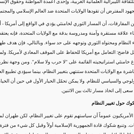
ثقافة الليبرالية العلمانية الغربية، وإحدى أعمدة المواطنة وحقوق الإنسا
ود المفترض أن تقودها الولايات المتحدة ضد العالم الإسلامي والمجتمع 
 المفارقات، أن المسار الثوري لخامنئي يؤدي في الواقع إلى أمريكا - 
ء علاقة مستقرة وآمنة ومدروسة بدقة مع الولايات المتحدة، فإنه يعتقد 
 النظام ومحتواه الثوري وتوجهه على حد سواء. وبالتالي، فإن هدف طه
فاضح: التعامل مع أمريكا للحفاظ على الموقف المعادي لأمريكا. ولم
 خامنئي استراتيجيته القائمة على "لا حرب ولا سلام". ومن وجهة نظره
اشرة مع الولايات المتحدة ستنتهي بتغيير النظام، بينما سيؤدي تطبيع ال
ولوجي والسياسي للنظام. ولا يمكن تحمّل الخيار الأول في حين أن الخيار 
عى إلى اتخاذ مسار ثالث بين الاثنين.
وك حول تغيير النظام
لأمريكيون عموماً أن سياستهم تقوم على تغيير النظام، لكن طهران لم تُ
ت. وتنبع شكوك قادة الجمهورية الإسلامية أولاً وقبل كل شيء من فترة