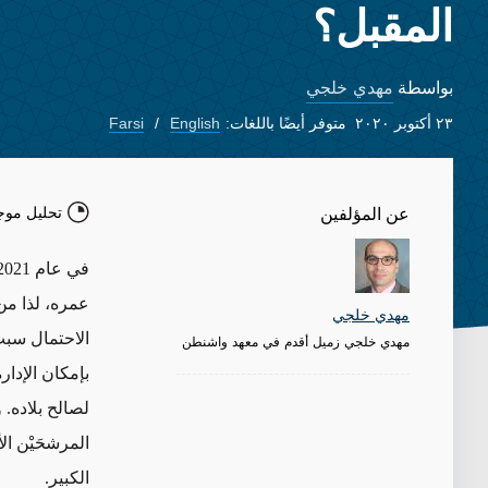
المقبل؟
مهدي خلجي
بواسطة
٢٣ أكتوبر ٢٠٢٠
متوفر أيضًا باللغات:
English
Farsi
تحليل موج
عن المؤلفين
عمره، لذا من
مهدي خلجي
الاحتمال سبب
مهدي خلجي زميل أقدم في معهد واشنطن
بإمكان الإدار
لصالح بلاده.
المرشحَيْن ا
الكبير.