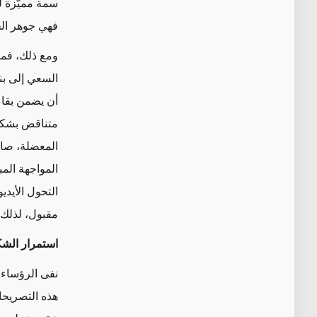
سمة مميّزة لل
فهي جوهر الجه
ومع ذلك، فمن
السعي إلى بنا
أن يضمن بقاء
متناقض بشكل 
المعضلة، صاغ
المواجهة المب
التحول الأيدي
مقبول، لذلك س
استمرار الشك
نفى الرؤساء ا
هذه التصريحا