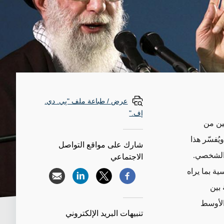
عرض / طباعة ملف "پي. دي.
إف."
انين من
ُفسّر هذا
شارك على مواقع التواصل
 الشخصي.
الاجتماعي
ية بما يراه
 بين
الأوسط
تنبيهات البريد الإلكتروني