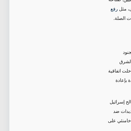
ى، مثل
رفع
ت الصلة.
جنود
سكرية من الشرق
دخلت اتفاقية
ة بإعادة
لح إسرائيل
هديدات ضد
 خامنئي على