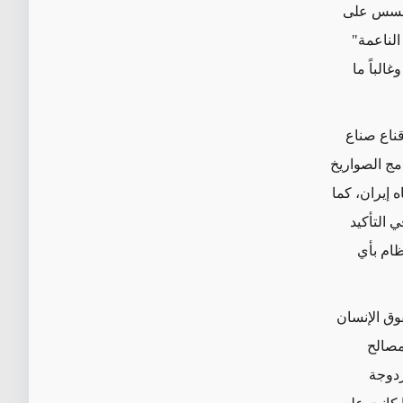
لتجسس على
الناعمة"
الباً ما
قناع صناع
مج الصواريخ
 إيران، كما
ي التأكيد
ظام بأي
وق الإنسان
ومصالح
زدوجة