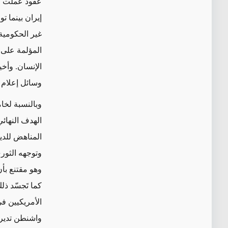
عقود عملت خل
إيران بينما 
غير الحكومية 
المؤلمة على
الإنسان. وأخ
وسائل إعلام 
وبالنسبة لخا
الهدف النهائ
المناهض للدي
وتوجهه الثوري
وهو مقتنع بأن
كما تَجسّد ذ
واشنطن تدير 