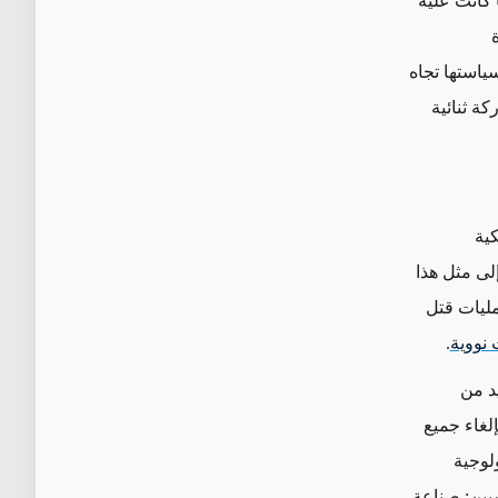
كانت عليه
ياستها تجاه
كة ثنائية
كية
لى مثل هذا
مليات قتل
نووية
.
د من
إلغاء جميع
لوجية
يين: صناعة