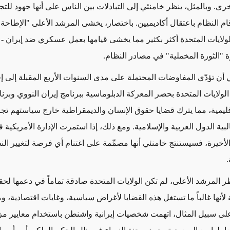
رى. وبالمثل، ينظر خامنئي إلى التبادلات بين الناس على أنها جهود ل
ام النظام باعتقال أكاديميين. باختصار، يخشى المرشد الأعلى "الإطاحة 
لولايات المتحدة أكثر بكثير مما يخشى قيامها بعمل عسكري ضد إيران - وغ
ة "الثورة المخملية" في مصادر النظام.
 أن تؤدّي المفاوضات المحتملة على مدى السنوات الأربع المقبلة إلى إ
ولايات المتحدة بحصر المعركة الدبلوماسية ببرنامج إيران النووي وبرنا
قليمية، مما يترك قضايا حقوق الإنسان والديمقراطية خارج سياستهم تجاه
بية الدول العربية والإسلامية. ومع ذلك، إذا استمرت الإدارة الأمريكية ف
لأخيرة، فسيستنتج خامنئي أنها مصمِّمة على اغتنام أي فرصة لتغيير الن
.
 المرشد الأعلى، لم تكن الولايات المتحدة صادقة تماماً في دعمها لحق
لأنها غالباً ما تستغل هذه القضايا لأغراض سياسية، وغايات اقتصادية، 
 على سبيل المثال، اتهمت شخصيات إيرانية واشنطن باستخدام معايير م