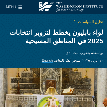
Skip to main content
MENU
معهد واشنطن لسياسات الشرق الأدنى
le Main Menu
تحليل السياسات
لواء بابليون يخطط لتزوير انتخابات
2025 في المناطق المسيحية
يعقوب بيث أدي
بواسطة
١٠ أبريل ٢٠٢٥
متوفر أيضًا باللغات:
English