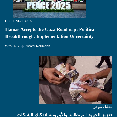
BRIEF ANALYSIS
Hamas Accepts the Gaza Roadmap: Political
Breakthrough, Implementation Uncertainty
Neomi Neumann
◆
٠٧‏/٠٨‏/٢٠٢٦
تحليل موجز
تعزيز الجهود البريطانية والأوروبية لتفكيك الشبكات