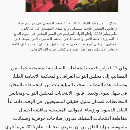
الشكل 3: مسؤولو "اللواء 50" التابع لـ"الحشد الشعبي" في مراسم عزاء
الإرهابيين القتيلين قاسم سليماني وأبو مهدي المهندس في 11 كانون
الثاني/يناير 2025. وأقام اللواء المراسم في المقر المحلي في نينوى التابع
لـ "المديرية العامة للأمن والانضباط في الحشد الشعبي"، التي يقودها على
المستوى الوطني أبو زينب اللامي، منتهك حقوق الإنسان المدرج على لائحة
الإرهاب الأمريكية وهو أيضاً عضو في كتائب حزب الله الإرهابي.
وفي 13 فبراير، قدمت الجماعات السياسية المسيحية جملة من
المطالب إلى مجلس النواب العراقي والمحكمة الاتحادية العليا.
وشملت هذه المطالب سحب الميليشيات من المجتمعات المحلية
في سهل نينوى وتعديل قانون الانتخابات لمجلس النواب ومجالس
المحافظات لضمان تمثيل حقيقي للمسيحيين. في الوقت ذاته، بدأ
القادة الدينيون ورؤساء الطوائف المسيحية مناقشة احتمال
مقاطعة الانتخابات المقبلة. فبدون إصلاحات جوهرية وضمانات
ملموسة، يتزايد القلق من أن تتعرض انتخابات عام 2025 مرة أخرى