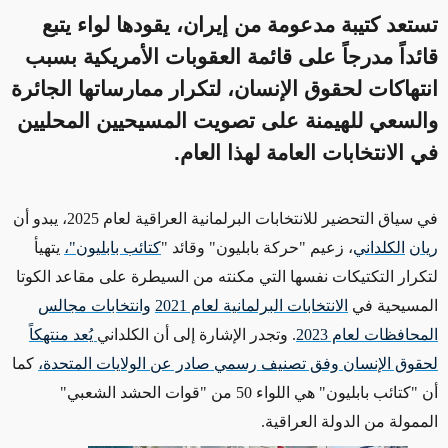
تستعد كتيبة مدعومة من إيران، يقودها لواء يتبع
قائداً مدرجاً على قائمة العقوبات الأمريكية بسبب
انتهاكات لحقوق الإنسان، لتكرار ممارساتها الجائرة
والسعي للهيمنة على تصويت المسيحيين المحليين
في الانتخابات العامة لهذا العام.
في سياق التحضير للانتخابات البرلمانية العراقية لعام 2025، يبدو أن
ريان
الكلداني
، زعيم "حركة بابليون" وقائد "
كتائب بابليون"،
يتهيأ
لتكرار التكتيكات نفسها التي مكنته من السيطرة على مقاعد الكوتا
المسيحية في
الانتخابات البرلمانية لعام 2021
وانتخابات مجالس
المحافظات لعام 2023
. وتجدر الإشارة إلى أن الكلداني
يُعد منتهكاً
لحقوق الإنسان وفق تصنيف رسمي صادر عن الولايات المتحدة،
كما
أن "كتائب بابليون" هي اللواء 50 من "قوات الحشد الشعبي"
الممولة من الدولة العراقية
.