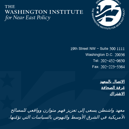
Homepage
1111 19th Street NW - Suite 500
Washington D.C. 20036
Tel: 202-452-0650
Fax: 202-223-5364
الاتصال بالمعهد
Footer contact links
غرفة الصحافة
الاشتراك
معهد واشنطن يسعى إلى تعزيز فهم متوازن وواقعي للمصالح
الأمريكية في الشرق الأوسط والنهوض بالسياسات التي تؤمّنها.