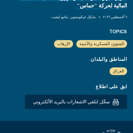
المالية لحركة "حماس"
٦ أغسطس ٢٠٢٦
◆
مايكل جيكوبسون
ماثيو ليفيت
TOPICS
الشؤون العسكرية والأمنية
الإرهاب
المناطق والبلدان
العراق
ابق على اطلاع
سجِّل لتلقي الاشعارات بالبريد الألكتروني