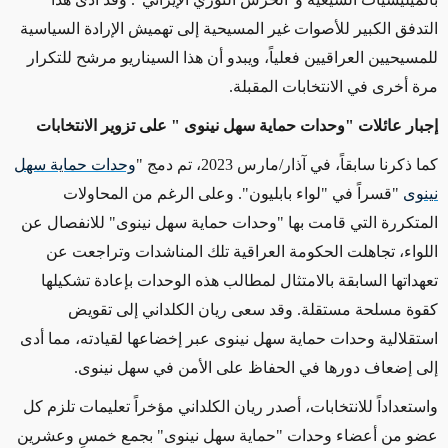
التدفق الكبير للأصوات غير المسيحية إلى تهميش الإرادة السياسية
للمسيحيين العراقيين فعلياً، ويبدو أن هذا السيناريو مرشح للتكرار
مرة أخرى في الانتخابات المقبلة
.
إجبار عائلات
"
وحدات حماية سهل نينوى
"
على تزوير الانتخابات
كما ذكرنا سابقاً، في آذار/مارس 2023، تم دمج "
وحدات حماية سهل
نينوى
"
قسراً في "لواء بابليون". وعلى الرغم من المحاولات
المتكررة التي قامت بها "وحدات حماية سهل نينوى" للانفصال عن
اللواء، تجاهلت الحكومة العراقية تلك المناشدات وتراجعت عن
تعهداتها السابقة بالامتثال لمطالب هذه الوحدات بإعادة تشكيلها
كقوة مسلحة مستقلة. وقد سعى ريان الكلداني إلى تقويض
استقلالية وحدات حماية سهل نينوى عبر إخضاعها لقيادته، مما أدى
إلى إضعاف دورها في الحفاظ على الأمن في سهل نينوى
.
واستعداداً للانتخابات، أصدر ريان الكلداني مؤخراً تعليمات تلزم كل
عضو من أعضاء وحدات "حماية سهل نينوى" بجمع خمسٍ وعشرين