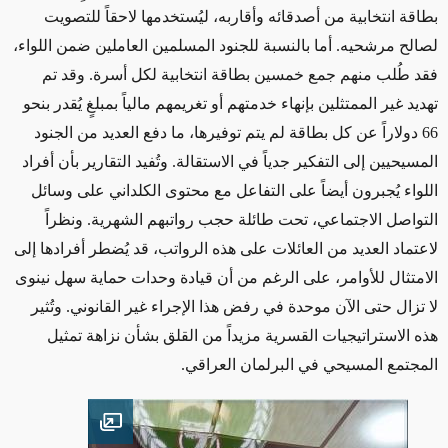
بطاقة انتخابية من أصدقائه وأقاربه، ليُستخدمها لاحقاً للتصويت
لصالح مرشحيه
.
أما بالنسبة للجنود المسلمين العاملين ضمن اللواء،
فقد طُلب منهم جمع خمسين بطاقة انتخابية لكل أسرة
.
وقد تم
تهديد غير الممتثلين بإنهاء خدمتهم أو تغريمهم مالياً بمبلغٍ يُقدر بنحو
66 دولاراً عن كل بطاقة لم يتم توفيرها، ما دفع العديد من الجنود
المسيحيين إلى التفكير جدياً في الاستقالة
.
وتُفيد التقارير بأن أفراد
اللواء يُجبرون أيضاً على التفاعل مع محتوى الكلداني على وسائل
التواصل الاجتماعي، تحت طائلة حجب رواتبهم الشهرية
.
ونظراً
لاعتماد العديد من العائلات على هذه الرواتب، قد يُضطر أفرادها إلى
الامتثال للأوامر، على الرغم من أن قيادة وحدات حماية سهل نينوى
لا تزال حتى الآن موحدة في رفض هذا الإجراء غير القانوني
.
وتُثير
هذه الاستراتيجيات القسرية مزيداً من القلق بشأن نزاهة تمثيل
المجتمع المسيحي في البرلمان العراقي.
Open image