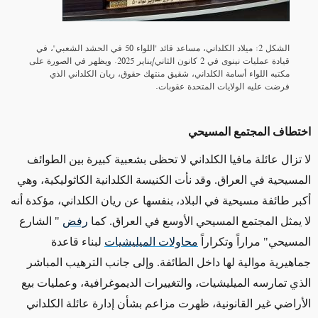
الشكل 2: ميلاد الكلداني، مساعد قائد "اللواء 50 في الحشد الشعبي"، في
قيادة عمليات نينوى في 2 كانون الثاني/يناير 2025. ويظهر في الصورة على
مكتبه اللواء أسامة الكلداني، شقيق منتهك حقوق، ريان الكلداني الذي
فرضت عليه الولايات المتحدة عقوبات.
اختطاف المجتمع المسيحي
لا تزال عائلة مافيا الكلداني لا تحظى بشعبية كبيرة بين الطوائف
المسيحية في العراق. وقد نأت الكنيسة الكلدانية الكاثوليكية، وهي
أكبر طائفة مسيحية في البلاد، بنفسها عن ريان الكلداني، مؤكدة أنه
لا يمثل المجتمع المسيحي الأوسع في العراق. كما
رفض
"
الشارع
المسيحي" مراراً وتكراراً
محاولات الميليشيات
لبناء قاعدة
جماهيرية موالية لها داخل الطائفة. وإلى جانب الترهيب المباشر
الذي تمارسه الميليشيات، والتغييرات الديموغرافية، وعمليات بيع
الأراضي غير القانونية، ظهرت مزاعم بشأن إدارة عائلة الكلداني