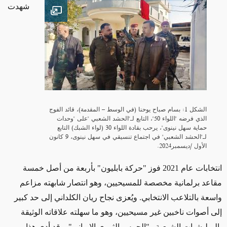
شهدت
Open image
الشكل 1: بسام صباح يوحنا (في الوسط – المقدمة)، قائد الفوج
الذي فرضه "اللواء 50"، التابع لـ"الحشد الشعبي "على "وحدات
حماية سهل نينوى"، يرحب بقادة اللواء 30 (لواء الشبك) التابع
لـ"الحشد الشعبي" في اجتماع تنسيقي في سهل نينوى، 9 كانون
الأول /ديسمبر2024.
انتخابات عام 2021 فوز "حركة بابليون" بأربعة من أصل خمسة
مقاعد برلمانية مخصصة للمسيحيين، وهو انتصار شابهته مزاعم
واسعة بالتلاعب الانتخابي
.
ويُعزى نجاح ريان الكلداني إلى حد كبير
إلى أصوات ناخبين غير مسيحيين، وهو ما سهلته علاقاته الوثيقة
بالميليشيات الشيعية و"الحرس الثوري الإيراني"
.
وقد أدى هذا