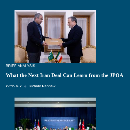
BRIEF ANALYSIS
What the Next Iran Deal Can Learn from the JPOA
Richard Nephew
◆
٠٧‏/٠٨‏/٢٠٢٦