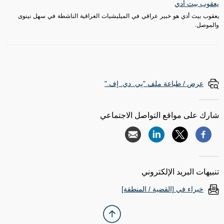
يعقوب بيث أدي
يعقوب بيث أدي هو
خبير عراقي في الميليشيات العراقية الناشطة في سهل نينوى
والموصل.
عرض / طباعة ملف "پي. دي. إف."
شارك على مواقع التواصل الاجتماعي
تنبيهات البريد الإلكتروني
خبراء في [القضية / المنطقة]