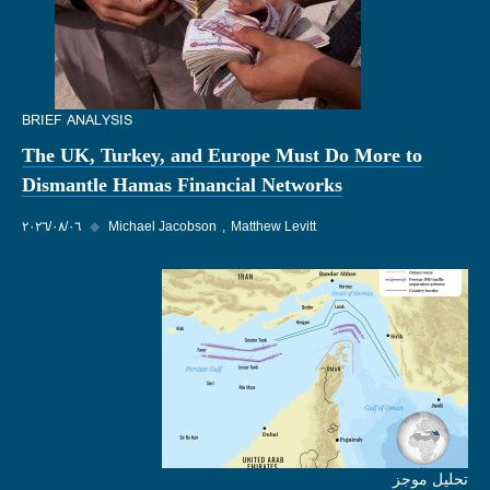
BRIEF ANALYSIS
The UK, Turkey, and Europe Must Do More to
Dismantle Hamas Financial Networks
Matthew Levitt
Michael Jacobson
◆
٠٦‏/٠٨‏/٢٠٢٦
تحليل موجز