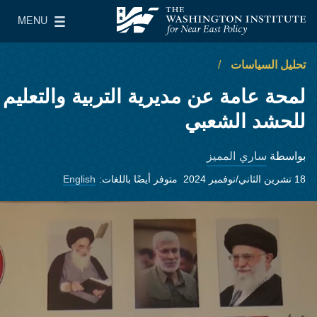
Skip to main content
MENU
معهد واشنطن لسياسات الشرق الأدنى
le Main Menu
تحليل السياسات
لمحة عامة عن مديرية التربية والتعليم
للحشد الشعبي
ساري المميز
بواسطة
18 تشرين الثاني/نوفمبر 2024
متوفر أيضًا باللغات:
English