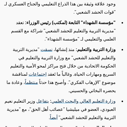
وجود علاقة
وثيقة
بين هذا الذراع التعليمي والجناح العسكري لـ
"قوات الحشد الشعبي".
"مؤسسة الشهداء" التابعة (لمكتب) رئيس الوزراء:
تعقد
"مديرية التربية والتعليم للحشد الشعبي"
شراكة مع القسم
العلمي والتعليمي لـ "مؤسسة الشهداء".
وزارة التربية والتعليم:
منذ إنشائها،
نسقت
"مديرية التربية
والتعليم للحشد الشعبي"
مع وزارة التربية والتعليم في
الحكومة الاتحادية من خلال فتح مراكز لمحو الأمية والتعليم
السريع ومهارات الحياة. وغالباً ما تَعقد
اجتماعات
لمناقشة
موضوع "الإرهاب الفكري". وأصبح هذا حدثاً
منتظماً
، وعادة ما
يحضره البخاتي والحسيني.
وزارة التعليم العالي والبحث العلمي
:
يتفاعل
وزير التعليم نعيم
العبودي،
العضو
في ميليشيا "عصائب أهل الحق"، مع
"مديرية
التربية والتعليم للحشد الشعبي"
أيضاً
.