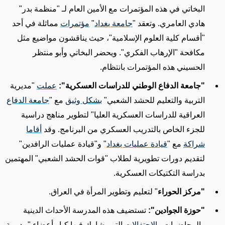
البخاتي في هذه المؤتمرات مع الأمين العام لـ "منظمة بدر"
هادي العامري. وتعقد "
جامعة بغداد
"
مؤتمرات
مماثلة في أحد
"أقسام كلية العلوم الإسلامية"، حيث يناقشون مواضيع مثل
مكافحة "الإرهاب الفكري". ويحضر البخاتي وأبو منتظر
الحسيني هذه المؤتمرات بانتظام.
"جامعة الدفاع الوطني للدراسات العسكرية":
عملت
"مديرية
التربية والتعليم للحشد الشعبي"
بشكل وثيق
مع
"
جامعة الدفاع
العراقية للدراسات العسكرية العليا"
لتطوير
مناهج دراسية
للجزء الخاص بالتدريب العسكري من البرنامج. وقد
أقاما
شراكة
مع "
قيادة عمليات بغداد
" و"قيادة عمليات الرافدين"
لتقديم
دورات تطويرية لطلاب "قوات الحشد الشعبي" المهتمين
بدراسة التكتيكات العسكرية.
"مركز الحوراء
" لتعليم
وتطوير
المرأة في العراق.
"حوزة الجوادين":
تستضيف هذه المدرسة الأحداث الدينية
والمحاضرات و
الاحتفالات
التي يشارك فيها
كبار أعضاء
"مديرية