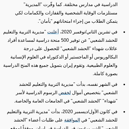
الدراسية في مدارس مختلفة. كما وفّرت "المديرية"
مستلزمات الوقاية
الشخصية والقفازات
والكمامات
لكي
يتمكن الطلاب من إجراء امتحاناتهم "بأمان".
في تشرين الثاني/نوفمبر 2020،
أعلنت
"مديرية التربية والتعليم
للحشد الشعبي" عن توفير 500 منحة دراسية لمساعدة أفراد
عائلات شهداء
"الحشد الشعبي" للحصول على درجة
البكالوريوس أو الماجستير أو الدكتوراه في العلوم الإنسانية
والعلوم الطبيعية. وتقوم إيران بتمويل جميع هذه المنح الدراسية
بصورة كاملة.
في الشهر نفسه، بدأت "مديرية التربية والتعليم للحشد
الشعبي" بتخصيص أموال
لخفض
الرسوم الدراسية
لأسر
"شهداء" "الحشد الشعبي" في الجامعات العامة والخاصة.
في كانون الأول/ديسمبر 2020، بدأت "مديرية التربية والتعليم
للحشد الشعبي" في
الموافقة
على طلبات أعضاء "الحشد
الشعبي" الذين يرغبون في الدراسة في إيران. ووفقاً لموقع