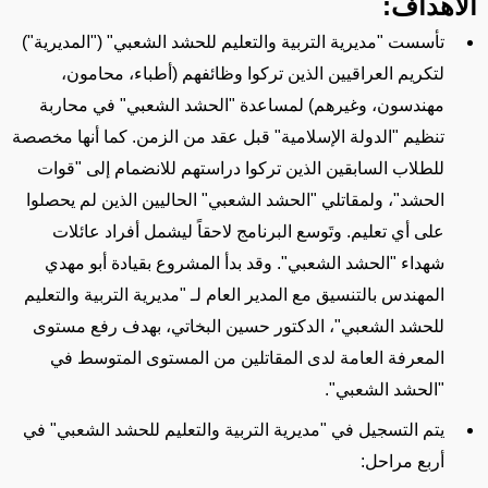
الأهداف:
تأسست
"مديرية التربية والتعليم للحشد الشعبي"
("المديرية")
لتكريم العراقيين الذين تركوا وظائفهم (أطباء، محامون،
مهندسون، وغيرهم) لمساعدة "الحشد الشعبي" في محاربة
تنظيم "الدولة الإسلامية" قبل عقد من الزمن. كما
أنها مخصصة
للطلاب السابقين الذين تركوا دراستهم للانضمام إلى "قوات
الحشد"،
ولمقاتلي "الحشد الشعبي" الحاليين
الذين لم يحصلوا
على أي تعليم. وتَوسع البرنامج لاحقاً ليشمل أفراد عائلات
شهداء "الحشد الشعبي". وقد بدأ المشروع بقيادة أبو مهدي
المهندس بالتنسيق مع المدير العام
لـ "مديرية التربية والتعليم
للحشد الشعبي"
، الدكتور حسين البخاتي، بهدف رفع مستوى
المعرفة العامة لدى المقاتلين من المستوى المتوسط في
"الحشد الشعبي".
يتم التسجيل في "مديرية التربية والتعليم للحشد الشعبي" في
أربع مراحل: