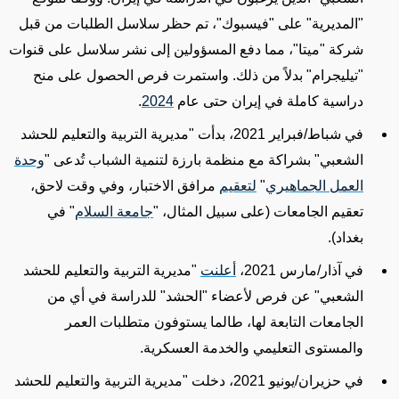
"المديرية" على
"فيسبوك"
، تم حظر سلاسل الطلبات من قبل
شركة "ميتا"
، مما دفع المسؤولين إلى نشر سلاسل على قنوات
"
تيليجرام
" بدلاً من ذلك. واستمرت فرص الحصول على منح
دراسية كاملة في إيران حتى عام
2024
.
في شباط/فبراير 2021، بدأت "مديرية التربية والتعليم للحشد
الشعبي" بشراكة مع منظمة بارزة لتنمية الشباب تُدعى "
وحدة
العمل الجماهيري
"
لتعقيم
مرافق الاختبار، وفي وقت لاحق،
تعقيم الجامعات (على سبيل المثال، "
جامعة السلام
" في
بغداد).
في آذار/مارس 2021،
أعلنت
"مديرية التربية والتعليم للحشد
الشعبي" عن فرص لأعضاء "الحشد" للدراسة في أي من
الجامعات التابعة لها
، طالما يستوفون متطلبات العمر
والمستوى التعليمي والخدمة العسكرية.
في حزيران/يونيو 2021، دخلت "مديرية التربية والتعليم للحشد