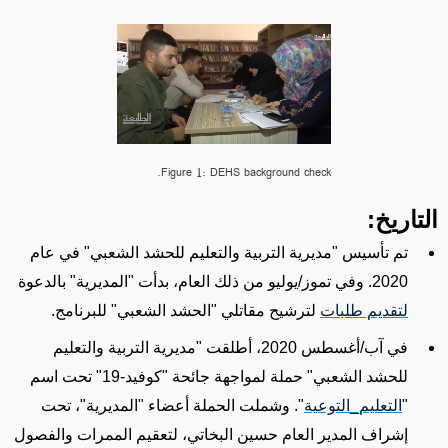
Figure 1: DEHS background check.
التاريخ:
تم تأسيس "مديرية التربية والتعليم للحشد الشعبي" في عام
2020. وفي تموز/يوليو من ذلك العام، بدأت "المديرية" بالدعوة
لتقديم طلبات
لترشيح مقاتلي "الحشد الشعبي" للبرنامج.
في آب/أغسطس 2020، أطلقت "مديرية التربية والتعليم
للحشد الشعبي" حملة
لمواجهة جائحة "كوفيد-19" تحت اسم
"
التعليم_التوعية
"
. وشملت الحملة أعضاء "المديرية"، تحت
إشراف المدير العام حسين البخاتي،
لتعقيم
الممرات والفصول