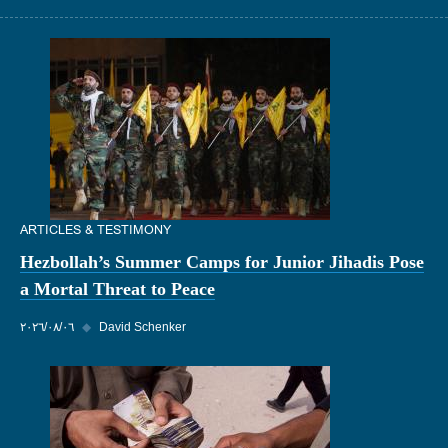
ARTICLES & TESTIMONY
Hezbollah’s Summer Camps for Junior Jihadis Pose
a Mortal Threat to Peace
David Schenker
◆
٠٦‏/٠٨‏/٢٠٢٦