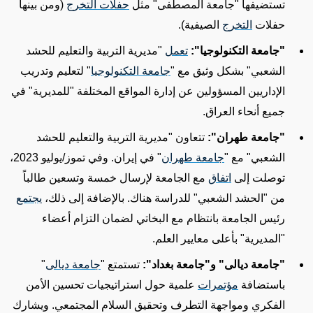
تستضيفها "جامعة المصطفى" مثل
حفلات التخرج
(ومن بينها
حفلات
التخرج
الصيفية).
"جامعة التكنولوجيا":
تعمل
"مديرية التربية والتعليم للحشد
الشعبي"
بشكل وثيق
مع "
جامعة التكنولوجيا
"
لتعليم
وتدريب
الإداريين
المسؤولين عن إدارة
المواقع المختلفة
"للمديرية"
في
جميع أنحاء العراق.
"جامعة طهران":
تتعاون
"مديرية التربية والتعليم للحشد
الشعبي"
مع "
جامعة طهران
" في إيران. وفي تموز/يوليو 2023،
توصلت إلى
اتفاق
مع الجامعة لإرسال خمسة وتسعين طالباً
من "
الحشد الشعبي
" للدراسة هناك. بالإضافة إلى ذلك،
يجتمع
رئيس الجامعة بانتظام مع البخاتي لضمان التزام أعضاء
"المديرية"
بأعلى معايير العلم.
"
جامعة ديالى" و"جامعة بغداد":
تستمتع "
جامعة ديالى
"
باستضافة
مؤتمرات
علمية حول استراتيجيات تحسين الأمن
الفكري ومواجهة التطرف وتحقيق السلام المجتمعي. ويشارك