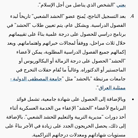
يعني
"الشخص الذي يناضل من أجل الإسلام".
بعد التسجيل الناجح، يُمنح عضو "الحشد الشعبي" تاريخاً لبدء
الفصول الدراسية. وبشكل عام، يتم تعيين طلاب "الحشد" في
برنامج دراسي للحصول على درجة علمية بناءً على تقييماتهم
خلال ثلاث مراحل، ووفقاً لمجالات خبراتهم واهتماماتهم. وبعد
إكمال
هم جميع الفصول الدراسية المطلوبة، يمكن لأعضاء
"الحشد" الحصول على درجة الزمالة أو البكالوريوس أو
الماجستير أو الدكتوراه. وغالباً ما
تُقام حفلات التخرج في
جامعات مرتبطة "بالحشد
" مثل "
جامعة المصطفى الدولية -
ممثلية العراق
".
وبالإضافة إلى الحصول على شهادة جامعية، تشمل فوائد
البرنامج لأعضاء "الحشد" الإعفاء من الخدمة العسكرية أثناء
أخذ دورات "مديرية التربية والتعليم للحشد الشعبي". بالإضافة
إلى ذلك، يحصل الخريجون الجدد على زيادة في الأجر بناءً على
مستويات شهاداتهم ومعدلات ​​درجاتهم التراكمية.