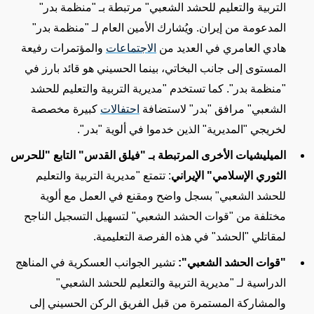
التربية والتعليم للحشد الشعبي"
مرتبطة بـ "منظمة بدر"
المدعومة من إيران. ويُشارك الأمين العام لـ "منظمة بدر"
هادي العامري في العديد من
الاجتماعات
والمؤتمرات رفيعة
المستوى إلى جانب البخاتي، بينما الحسيني هو قائد
بارز
في
"منظمة بدر". كما تستخدم
"مديرية التربية والتعليم للحشد
الشعبي"
مرافق "بدر" لاستضافة
احتفالات
كبيرة مخصصة
لخريجي
"المديرية"
الذين خدموا في ألوية "بدر".
الميليشيات الأخرى المرتبطة بـ "فيلق القدس" التابع "للحرس
الثوري الإسلامي" الإيراني
: تتمتع
"مديرية التربية والتعليم
للحشد الشعبي"
بسجل واضح ومقنع في العمل مع ألوية
مختلفة من "قوات الحشد الشعبي" لتسهيل التسجيل الناجح
لمقاتلي "الحشد" في هذه الفرصة التعليمية.
"قوات الحشد الشعبي":
تشير الجوانب العسكرية
في المناهج
الدراسية
لـ
"مديرية التربية والتعليم للحشد الشعبي"
والمشاركة المستمرة من قبل الفريق الركن الحسيني إلى