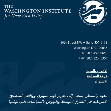
Homepage
1111 19th Street NW - Suite 500
Washington D.C. 20036
Tel: 202-452-0650
Fax: 202-223-5364
الاتصال بالمعهد
Footer contact links
غرفة الصحافة
الاشتراك
معهد واشنطن يسعى إلى تعزيز فهم متوازن وواقعي للمصالح
الأمريكية في الشرق الأوسط والنهوض بالسياسات التي تؤمّنها.