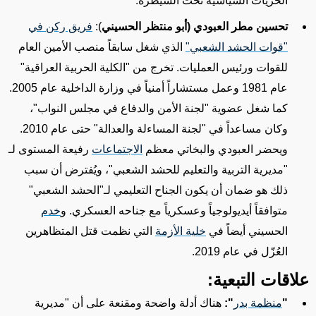
الحريات السياسية
تحت السيطرة
.
تحسين مطر العبودي (أبو منتظر الحسيني
):
فريق ركن في
"قوات الحشد الشعبي"
الذي شغل سابقاً منصب الأمين العام
للقوات ورئيس العمليات. تخرج من "الكلية الحربية العراقية"
عام 1981 وعمل مستشاراً أمنياً في وزارة الداخلية عام 2005.
كما
شغل عضوية
"لجنة الأمن والدفاع في مجلس النواب"،
وكان
مساعداً في "لجنة المساءلة والعدالة" حتى عام 2010.
ويحضر العبودي والبخاتي
معظم
الاجتماعات
رفيعة المستوى لـ
"مديرية التربية والتعليم للحشد الشعبي"، ويُفترض أن سبب
ذلك هو ضمان
أن يكون الجناح التعليمي لـ"الحشد الشعبي"
متوافقاً أيديولوجياً وعسكرياً مع جناحه العسكري
. و
خدم
الحسيني أيضاً في
خلية الأزمة
التي
نظمت
قتل المتظاهرين
العُزّل في عام 2019.
علاقات التبعية:
"
منظمة بدر
"
:
هناك أدلة واضحة ومقنعة على أن
"مديرية