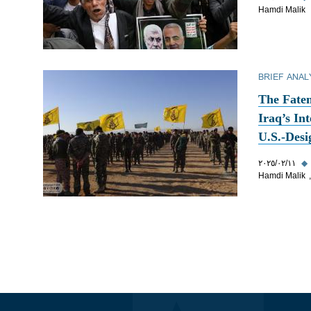
Hamdi Malik
BRIEF ANAL
The Fate
Iraq’s In
U.S.-Desi
◆
١١‏/٠٢‏/٢٠٢٥
Hamdi Malik