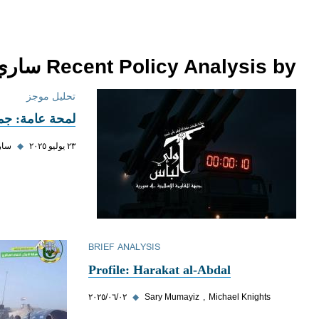
Recent Policy Analysis by ساري المميز
تحليل موجز
لمحة عامة: جم
٢٣ يوليو ٢٠٢٥
◆
سار
BRIEF ANALYSIS
Profile: Harakat al-Abdal
Michael Knights
Sary Mumayiz
◆
٠٢‏/٠٦‏/٢٠٢٥