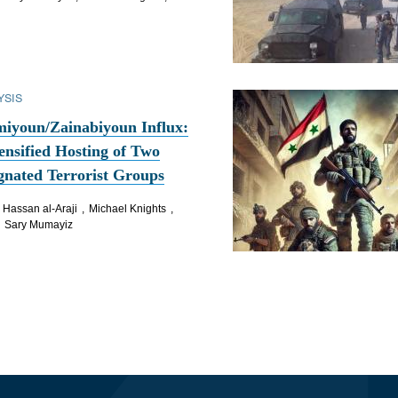
YSIS
miyoun/Zainabiyoun Influx:
tensified Hosting of Two
gnated Terrorist Groups
Hassan al-Araji
Michael Knights
Sary Mumayiz