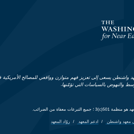
د واشنطن يسعى إلى تعزيز فهم متوازن وواقعي للمصالح الأمريكية 
وسط والنهوض بالسياسات التي تؤمّنها.
ظمة 501(c)3 ؛ جميع التبرعات معفاة من الضرائب.
 معهد واشنطن
ادعم المعهد
روّاد المعهد
Footer quick lin