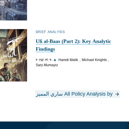
BRIEF ANALYSIS
Uli al-Baas (Part 2): Key Analytic
Findings
Michael Knights
Hamdi Malik
◆
٠٩‏/٠٣‏/٢٠٢٥
Sary Mumayiz
All Policy Analysis by ساري المميز