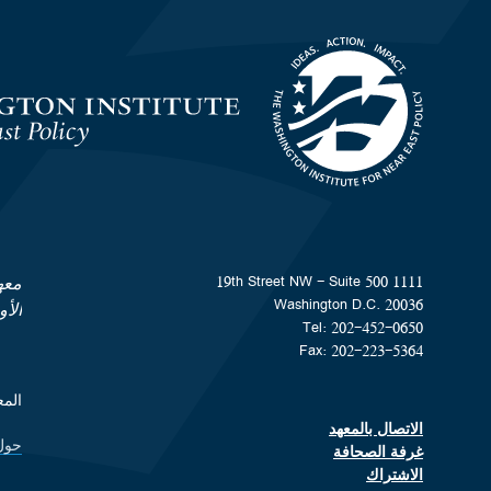
Homepage
1111 19th Street NW - Suite 500
معه
Washington D.C. 20036
الأ
Tel: 202-452-0650
Fax: 202-223-5364
المعهد هو من
الاتصال بالمعهد
Footer contact links
حول
ks
غرفة الصحافة
الاشتراك