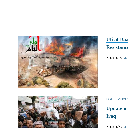
Uli al-Ba
Resistanc
◆
٠٩‏/٠٣‏/٢٠٢٥
BRIEF ANAL
Update on
Iraq
◆
٢٦‏/٠٢‏/٢٠٢٥