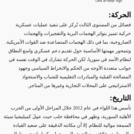
Liwa al-Baqir logo
الحركة:
فصائل من المستوى الثالث تُركز على تنفيذ عمليات عسكرية
حركية
تتميز
بتواتر الهجمات البرية والتفجيرات والهجمات
الصاروخية
، بما في ذلك الهجمات المتصاعدة ضد القوات الأمريكية.
وتتمحور مهمتها الأساسية حول تقديم دعم عسكري واسع النطاق
لنظام الأسد في سوريا، لكن الحركة تشارك في الوقت نفسه في
جوانب متعددة الأوجه من الحكم والانخراط السياسي وجهود
المصالحة القبلية والمبادرات التعليمية للشباب والاستحواذ
الاستراتيجي على المحلات التجارية وغيرها من المتاجر.
التاريخ:
تأسس هذا اللواء في عام 2012 خلال المراحل الأولى من الحرب
الأهلية السورية، وظهر في محافظة حلب حيث عمِلَ كميليشيا
سيئة
السمعة
موالية للنظام. إلا أن مكانته الدقيقة على صعيد القيادة
والسيطرة وعلاقته مع الجيش السوري لم يكونا واضحين طوال