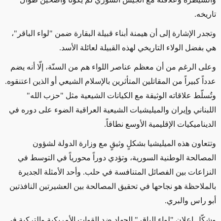
تاريخه.
وتجدر الإشارة إلى أن هيمنة أبناء قبيلة البقارة ضمن "لواء الباقر"،
هي بفضل
الولاء التاريخي لهذه القبيلة
لعائلة الأسد.
وعلى الرغم من
أن معظم عناصر اللواء هم من السنّة،
إلّا أنه
يضم
عدداً كبيراً من المقاتلين المتأثرين بالإسلام الشيعي أو الذين اعتنقوه.
وتُسلّط علاقاته الوثيقة مع الكيانات الشيعية مثل "حزب الله"
اللبناني وإيران والميليشيات الشيعية العراقية الضوء على دوره في
الديناميكيات الإقليمية الأوسع نطاقاً.
وتتعاون هذه الميليشيا بشكلٍ وثيقٍ مع وزارة الدولة لشؤون
المصالحة الوطنية السورية، وتؤدي دوراً محورياً في التوسط في
النزاعات بين الفصائل المتنافسة في حلب.
وأحد الأمثلة الجديرة
بالملاحظة هو
نجاحها في تحقيق المصالحة بين العشيرتين النافذتين
أبو راس والبري.
وشكّل إعلان "لواء الباقر" الجهاد ضد القوات الأمريكية والتركية في