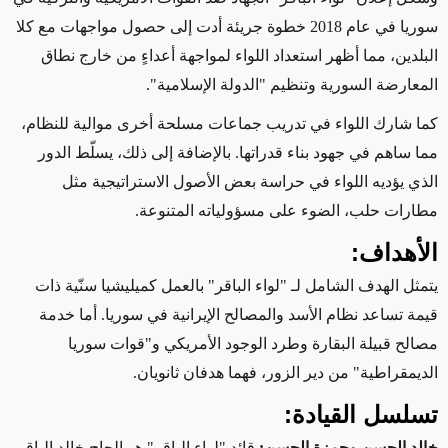
سوريا في عام 2018 خطوة جريئة أدت إلى حصول مواجهات مع
كلا
البلدين، مما أظهر استعداد اللواء لمواجهة أعداءٍ من خارج نطاق
المعارضة السورية وتنظيم "الدولة الإسلامية".
كما
شارك اللواء في تدريب جماعات مسلحة أخرى موالية للنظام،
مما ساهم في جهود
بناء قدراتها. بالإضافة إلى ذلك، يسلّط الدور
الذي يؤديه اللواء في حراسة بعض الأصول الاستراتيجية مثل
مطارات حلب، الضوء على
مسؤولياته المتنوعة
.
الأهداف:
يتمثل الهدف الشامل لـ "لواء الباقر"
ب
العمل كميليشيا سنّية
ذات
قيمة
تساعد نظام الأسد والمصالح الإيرانية في سوريا. أما خدمة
مصالح قبيلة البقارة وطرد الوجود الأمريكي و"قوات سوريا
الديمقراطية" من دير الزور، فهما هدفان ثانويان.
تسلسل القيادة:
خالد الحسن وحمزة الحسن:
قائد "لواء الباقر" هو الحاج خالد الباقر،