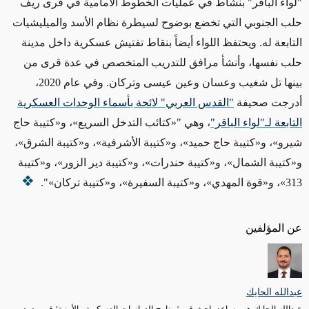
"لواء الباقر" بنشاط في عمليات الخطوط الأمامية في قرى ريف
حلب الجنوبي التي تخضع بوضوح لسيطرة نظام الأسد والميليشيات
التابعة له.
ويحتفظ
اللواء أيضاً بنقاط
تفتيش عسكرية داخل مدينة
حلب نفسها، وأنشأ مرافق للتدريب المتخصص في عدة قرى من
بينها تل شغيب وعسان وعين عيسى وتركان. وفي عام 2020،
أدرجت صحيفة
"القدس العربي" لائحة بأسماء الوحدات العسكرية
التابعة لـ"لواء الباقر"
، وهي "
«
كتائب التدخل السريع
»
، و
«
كتيبة حاج
شيرو
»
، و
«
كتيبة حاج حميد
»
، و
«
كتيبة الأشرفية
»
، و
«
كتيبة الشرق
»
،
و
«
كتيبة الشمال
»
، و
«
كتيبة حندرات
»
، و
«
كتيبة دير الزور
»
، و
«
كتيبة
313
»
، و
«
قوة المهدي
»
، و
«
كتيبة السفيرة
»
، و
«
كتيبة تركان
»
".
عن المؤلفين
عبدالله الحايك