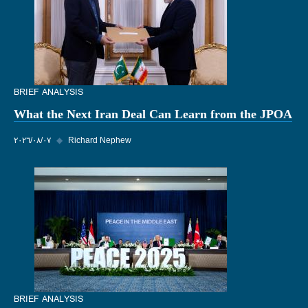
BRIEF ANALYSIS
What the Next Iran Deal Can Learn from the JPOA
Richard Nephew
◆
٠٧‏/٠٨‏/٢٠٢٦
BRIEF ANALYSIS