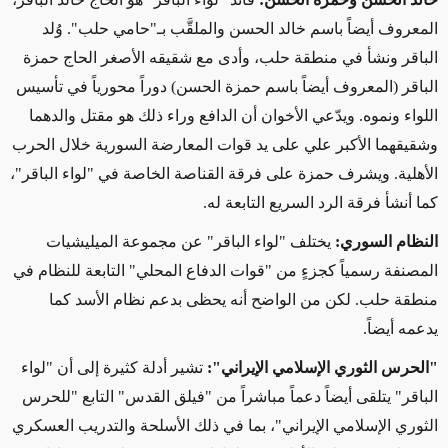
المعروف أيضاً باسم خالد الحسن والملقَّب بـ"حامي حلب". وُلد
الباقر ونشأ في منطقة حلب، وأدى مع شقيقه الأصغر الحاج حمزة
الباقر
(المعروف أيضاً باسم حمزة الحسن)
دوراً محورياً في تأسيس
اللواء ونموه. و
يدّعي
الأخوان أن الدافع وراء ذلك هو مقتل والدهما
وشقيقهما الأكبر علي على يد قوات المعارضة السورية خلال الحرب
الأهلية. ويشرف حمزة على فرقة القناصة الخاصة في "لواء الباقر"،
كما أنشأ فرقة الرد السريع التابعة له.
النظام السوري:
يختلف "لواء الباقر" عن مجموعة الميليشيات
المصنفة رسمياً كجزءٍ من "قوات الدفاع المحلي" التابعة للنظام في
منطقة حلب. لكن من الواضح أنه يحظى بدعم نظام الأسد
كما
يدعمه
أيضاً.
"الحرس الثوري الإسلامي الإيراني":
تشير أدلة كثيرة إلى أن "لواء
الباقر" يتلقى أيضاً
دعماً مباشراً
من "فيلق القدس" التابع "للحرس
الثوري الإسلامي الإيراني"، بما في ذلك الأسلحة والتدريب العسكري