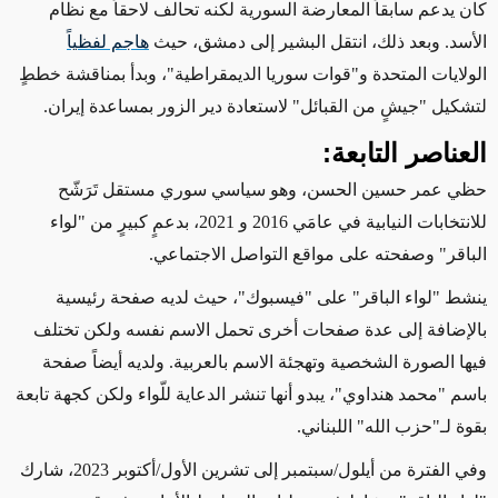
كان يدعم سابقاً المعارضة السورية لكنه تحالف لاحقاً مع نظام
الأسد. وبعد ذلك، انتقل البشير إلى دمشق، حيث
هاجم لفظياً
الولايات المتحدة و"قوات سوريا الديمقراطية"، وبدأ بمناقشة خططٍ
لتشكيل "جيشٍ من القبائل" لاستعادة دير الزور بمساعدة إيران.
العناصر التابعة:
حظي عمر حسين الحسن، وهو سياسي سوري مستقل تَرَشّح
للانتخابات النيابية في عامَي 2016 و 2021، بدعمٍ كبيرٍ من "لواء
الباقر" وصفحته على مواقع التواصل الاجتماعي.
ينشط "لواء الباقر" على "فيسبوك"، حيث لديه صفحة رئيسية
بالإضافة إلى عدة صفحات أخرى تحمل الاسم نفسه ولكن تختلف
فيها الصورة الشخصية وتهجئة الاسم بالعربية. ولديه أيضاً صفحة
باسم "محمد هنداوي"،
يبدو أنها تنشر الدعاية
للّواء ولكن كجهة تابعة
بقوة لـ"حزب الله" اللبناني.
وفي الفترة من أيلول/سبتمبر إلى
تشرين الأول/أكتوبر 2023، شارك