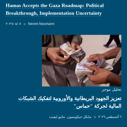
Hamas Accepts the Gaza Roadmap: Political
Breakthrough, Implementation Uncertainty
Neomi Neumann
◆
٠٧‏/٠٨‏/٢٠٢٦
تحليل موجز
تعزيز الجهود البريطانية والأوروبية لتفكيك الشبكات
المالية لحركة "حماس"
٦ أغسطس ٢٠٢٦
◆
مايكل جيكوبسون
ماثيو ليفيت