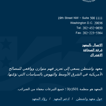
1111 19th Street NW - Suite 500
Washington D.C. 20036
Tel: 202-452-0650
Fax: 202-223-5364
الاتصال بالمعهد
Footer contact links
غرفة الصحافة
الاشتراك
معهد واشنطن يسعى إلى تعزيز فهم متوازن وواقعي للمصالح
الأمريكية في الشرق الأوسط والنهوض بالسياسات التي تؤمّنها.
المعهد هو منظمة 501(c)3 ؛ جميع التبرعات معفاة من الضرائب.
حول معهد واشنطن
ادعم المعهد
روّاد المعهد
Footer quick links