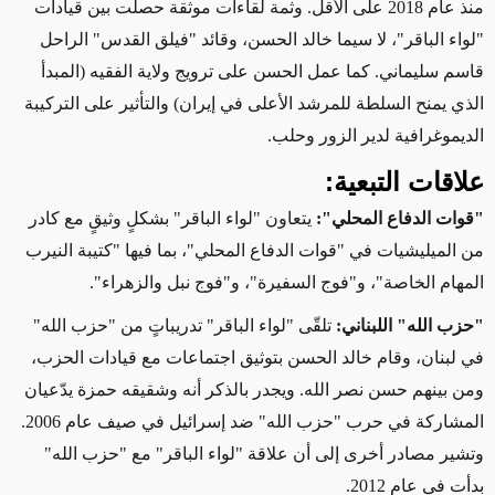
منذ عام 2018 على الأقل. وثمة لقاءات موثقة حصلت بين قيادات
"لواء الباقر"، لا سيما خالد الحسن، وقائد "فيلق القدس" الراحل
قاسم سليماني. كما عمل الحسن على ترويج ولاية الفقيه
(المبدأ
الذي يمنح السلطة للمرشد الأعلى في إيران)
والتأثير
على
التركيبة
الديموغرافية لدير الزور وحلب.
علاقات التبعية:
"قوات الدفاع المحلي":
يتعاون "لواء الباقر" بشكلٍ وثيقٍ مع كادر
من الميليشيات في "قوات الدفاع المحلي"، بما فيها "كتيبة النيرب
المهام الخاصة"، و"فوج السفيرة"، و"فوج نبل والزهراء".
"حزب الله" اللبناني:
تلقّى "لواء الباقر" تدريباتٍ من "حزب الله"
في لبنان،
وقام خالد الحسن بتوثيق
اجتماعات مع قيادات الحزب،
ومن بينهم
حسن نصر الله.
وي
جدر بالذكر أنه
وشقيقه حمزة يدّعيان
المشاركة في حرب "حزب الله" ضد إسرائيل في صيف عام 2006.
وتشير مصادر أخرى إلى أن علاقة "لواء الباقر" مع "حزب الله"
بدأت في عام 2012.