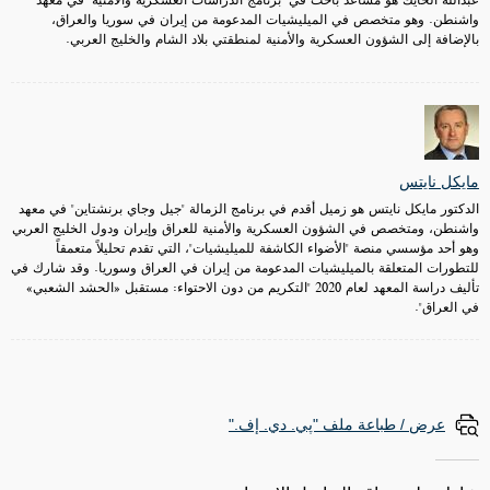
عبدالله الحايك هو مساعد باحث في "برنامج الدراسات العسكرية والأمنية" في معهد
واشنطن. وهو متخصص في الميليشيات المدعومة من إيران في سوريا والعراق،
بالإضافة إلى الشؤون العسكرية والأمنية لمنطقتي بلاد الشام والخليج العربي.
مايكل نايتس
الدكتور مايكل نايتس هو زميل أقدم في برنامج الزمالة "جيل وجاي برنشتاين" في معهد
واشنطن، ومتخصص في الشؤون العسكرية والأمنية للعراق وإيران ودول الخليج العربي
وهو أحد مؤسسي منصة "الأضواء الكاشفة للميليشيات"، التي تقدم تحليلاً متعمقاً
للتطورات المتعلقة بالميليشيات المدعومة من إيران في العراق وسوريا. وقد شارك في
تأليف دراسة المعهد لعام 2020 "التكريم من دون الاحتواء: مستقبل «الحشد الشعبي»
في العراق".
عرض / طباعة ملف "پي. دي. إف."