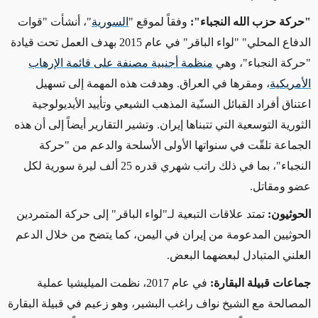
"حركة حزب الله النجباء":
وفقاً لموقع "
السورية
"، أنشأت "قوات
الدفاع المحلي" "لواء الباقر" في عام 2015 بهدف العمل تحت قيادة
"حركة النجباء"، وهي
منظمة أجنبية مصنفة على قائمة الإرهاب
الأمريكية
،
ومقرها في العراق. وهدفت هذه المهمة إلى تسهيل
اعتناق أفراد القبائل السنّية المذهب الشيعي وتأييد الأيديولوجية
الثورية التوسعية التي تتبناها إيران. وتشير التقارير أيضاً إلى أن هذه
الجماعة تلقّت في سنواتها الأولى الأسلحة والدعم من "حركة
النجباء"، بما في ذلك راتب شهري قدره 25 ألف ليرة سورية لكل
عضو ومقاتل.
الحوثيون:
تمتد علاقات التبعية لـ"لواء الباقر" إلى حركة المتمردين
الحوثيين المدعومة من إيران في اليمن، كما يتضح من خلال الدعم
العلني المتبادل لبعضهما
البعض
.
جماعات قبيلة البقارة:
في عام 2017، نظمت الميليشيا عملية
المصالحة مع الشيخ نواف راغب البشير، وهو زعيم في قبيلة البقارة