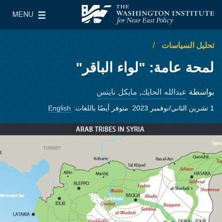
Skip to main content
MENU
معهد واشنطن لسياسات الشرق الأدنى
le Main Menu
تحليل السياسات
لمحة عامة: "لواء الباقر"
عبدالله الحايك
مايكل نايتس
بواسطة
,
1 تشرين الثاني/نوفمبر 2023
متوفر أيضًا باللغات:
English