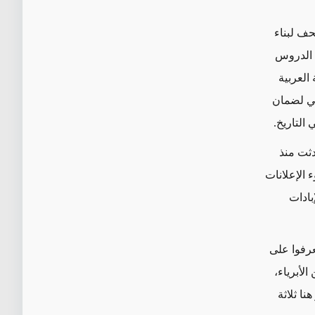
حف لبناء
 الدروس
العربية
ني لضمان
التاريخ.
ثت منذ
الإعلانات
بادات
رفوا على
 اليهودي وأدت إلى مقتل 6 ملايين من الأبرياء،
هنا
ثلاثة