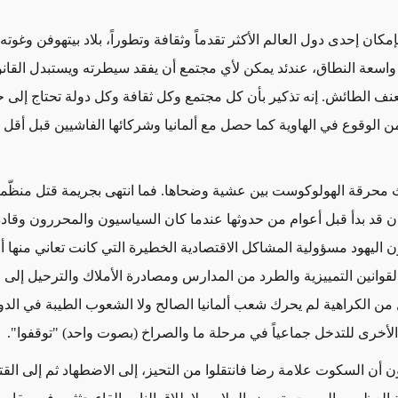
 بإمكان إحدى دول العالم الأكثر تقدماً وثقافة وتطوراً، بلاد بيتهوفن وغوته
 واسعة النطاق، عندئد يمكن لأي مجتمع أن يفقد سيطرته ويستبدل القانو
لعنف الطائش. إنه تذكير بأن كل مجتمع وكل ثقافة وكل دولة تحتاج إلى
ح
 من الوقوع في الهاوية كما حصل مع ألمانيا وشركائها الفاشيين قبل أقل 
حدث محرقة الهولوكوست بين
عشية
وضحاها. فما انتهى بجريمة قتل منظّم
ن قد بدأ قبل أعوام من حدوثها عندما كان السياسيون والمحررون وقادة
ون اليهود مسؤولية المشاكل الاقتصادية الخطيرة
التي كانت تعاني منها
أل
قوانين التمييزية والطرد من المدارس ومصادرة الأملاك والترحيل إل
 من الكراهية لم يحرك شعب ألمانيا الصالح ولا الشعوب الطيبة في الد
لأخرى للتدخل جماعياً في مرحلة ما والصراخ (بصوت واحد) "توقفوا".
يون أن السكوت علامة رضا فانتقلوا من
التحيز،
إلى الاضطهاد ثم إلى القت