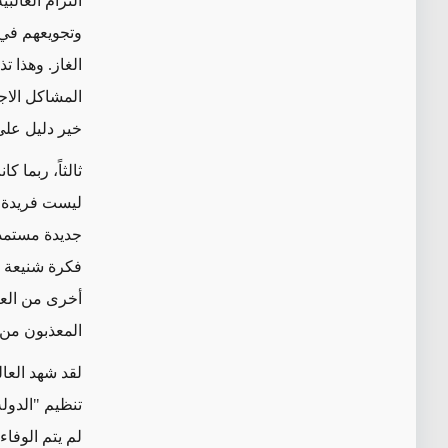
التزام الغال
وتجويعهم في ا
الغاز. وهذا 
المشاكل الاجت
خير دليل على 
ثالثاً،
ربما كا
ليست
فريدة
م
جديدة مستمدة
فكرة شنيعة ج
أخرى من الع
المعذبون من 
لقد شهد العا
تنظيم "الدولة
لم يتم الوفاء