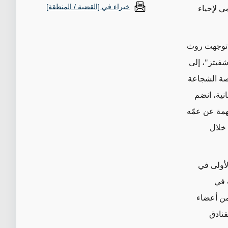
خبراء في [القضية / المنطقة]
ي لإحياء
، توجهت روث
فيتز"، إلى
، قصة الشجاعة
نية، انضم
همة عن عمّه
 خلال
لأولى في
 في
من
أعضاء
فنادق