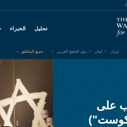
F
Main navigation
تحليل
الخبراء
ح
إيران
لبنان
دول الخليج العربي
جميع المناطق
Toggle List of
ب على
وكوست")