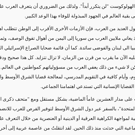
الهولوكوست "لن يتكرر أبداً". ولذلك من الضروري أن يتعرف العرب ع
ى بقية العالم في الجهود المبذولة للوفاء بهذا الوعد الكبير.
ول العديد من العرب، فإن
الأزمات الأخرى الأقرب
إلى
الوطن تتطلب اهت
ذ يعاني ملايين العرب من سوريا إلى اليمن من أهوال تفوق الوصف، وثم
بيا الى لبنان والفوضى سائدة. كما أن قائمة ضحايا الصراع الإسرائيلي 
ه الآن ما يقرب من قرن من الزمان، لا تزال تتزايد. كل هذا صحيح ود
ن لا شيء من ذلك يعفي العرب من مسؤولياتهم كمواطنين في العالم.
وم، وأيام كافية في التقويم المدرسي، لمعالجة قضايا الشرق الأوسط وا
لقضايا الإنسانية التي تستدعي اهتمامنا الجماعي.
تُ على مدار العشرين
عاماً الماضية
، بشكل مستقل ومع "متحف
ذكرى
ا
المتحدة"، بالسفر عبر
دول
الشرق الأوسط لتوفير الفرص للعرب للانضم
ية لمواجهة الكراهية العرقية أو الدينية أو
العنصرية
من خلال التعرف عل
ماعية التي
حدثت
منذ ذلك الحين. لقد انتقلتُ من عاصمة عربية إلى أخر