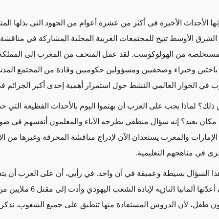
إنها الأحداث الأخيرة في أكثر من عشرة أعوام من
الجهود التي
بذلها المت
لشرق الأوسط تتيح للمجتمعات العربية المحلية المشاركة في مناقشة
مستخلصة من الهولوكوست. لقد عمل المتحف من المغرب إلى المملكة 
باحثين
وخبراء وصحفيين ومسؤولين حكوميين وقادة من المجتمع المد
 في الحوار العالمي النشط حول استمرار أهمية إحدى أكبر الجرائم في 
ن ذلك؟ لماذا يجب على العرب أن يهتموا اليوم
بالأحداث الفظيعة التي
حد
مكان بعيد؟ إنه سؤال منطقي يطرحه الآباء والمعلمون أنفسهم في ضوء 
 الإمارات والمغرب يستعدان الآن لإدراج مناقشة المحرقة وغيرها من الإ
خرى في مناهجهم التعليمية.
هذا السؤال بسيطة وعميقة في آن واحد.
في رأيي،
أن على العرب أن يتع
المحرقة التي أعدّتها ألمانيا النازية لإبادة الشعب
نذكر 