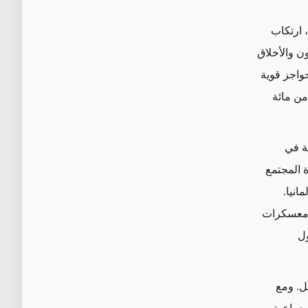
، ارتكاب
ن والأخلاق
واجز قوية
من مائة
ة في
 المجتمع
مانيا.
ى معسكرات
ول
ل.
ومع