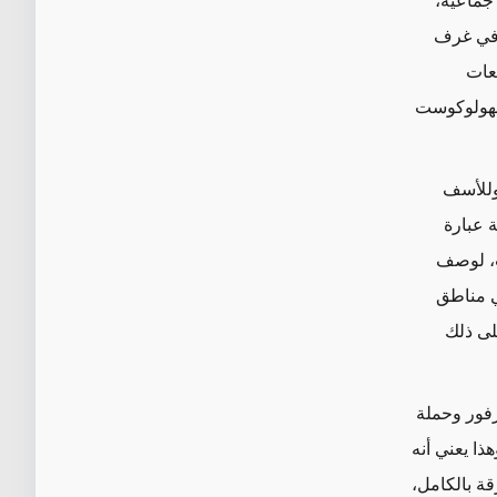
 جماعية،
 في غرف
عات
لهولوكوست
 وللأسف
 عبارة
ب، لوصف
مناطق
لى ذلك
فور وحملة
هذا يعني أنه
قة
بالكامل،