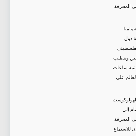
لى
المحرقة
مامنا
ة دول
الفلسطيني
قيق ويتطلب
 ثمة ساعات
لعالم على
لهولوكوست
ام إلى
ى المحرقة
ى للاستماع