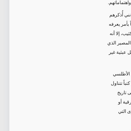
هتماماتهم.
إنني
أُذكرهم
 بأمر يعرفه
يب، إلا أنه
المصير الذي
ل عبثية غير
 الأطلسي
باً تتناول
 تاريخ
رقية
أو
ى التي