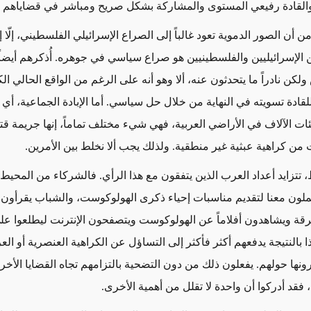
القادة رفيعي المستوى والمشاركة بشكل صريح ومباشر في قضاياهم وا
 أن الصور الدموية تعود غالباً إلى الصراع الإسرائيلي الفلسطيني،
إلّا 
ين الإسرائيليين والفلسطينيين هو صراع سياسي في جوهره. أُذكرهم أيضاً
كن نادراً ما يتحدثون عنه، ألا وهو أنه على الرغم من الواقع الحالي الكئ
قادة تسويته في النهاية من خلال حل سياسي. أما الإبادة الجماعية، أي 
ئات الآلاف في الأراضي العربية، فهي شيء مختلف تماماً، إنها جريمة قت
من كراهية عبثية غير منطقية.
ولذلك
يجب ألا نخلط بين الأمرين.
تتزايد أعداد العرب الذين يتفقون مع هذا الرأي. فالشركاء من المحيط
عملون معنا لتقديم مناسبات إحياء ذكرى الهولوكوست، والشباب يقرأون كت
رقة
ويشاهدون أفلاماً عن الهولوكوست ويتصفحون الإنترنت ليطلعوا على
ا بالنتيجة يدفعهم أكثر فأكثر إلى التساؤل عن الكراهية
العنصرية أو الع
يرونها حولهم. يفعلون ذلك من دون التضحية بالتزامهم تجاه القضايا الأخر
 فقد أدركوا أن واحدة لا تقلل من أهمية الأخرى.