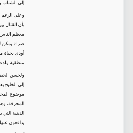
إلى الشباب و
وعلى الرغم من
بأن القتال ب
معظم الناس ول
صراع يمكن لل
أودى بحياة م
منطقية ولدت 
ولحسن الحظ، 
إلى الخليج ي
موضوع
المح
المحرقة
، وهذ
الدينية التي 
يدافعون عنها،