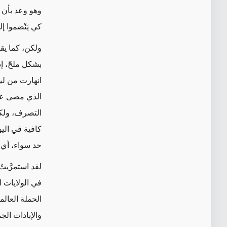
وهو وعد بأن 
كي يَنْضموا إل
ولكن،
كما يق
بشكل ملحّ، إ
انهارت من لي
الذي مضى علي
التصرف، ولك
كافية في الي
حد سواء، أي ا
لقد استمرَّي
في الولايات 
الحملة العالم
والإبادات الج