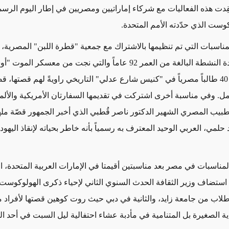
قِدت هذه الفعاليات
مع شركاء إماراتيين ومصريين في إطار اليوم الرسم
وست الذي حدّدته الأمم المتحدة.
ناسبات التي تم تنظيمها بالاشتراك مع جمعية "قطرة اللبن" المصرية
ة النشطة البالغة
من العمر 92 عاماً
والتي نجت من معسكر الموت "أوش
مجموعة من 40 طالباً مصرياً في "كنيس شارع عدلي" التاريخي راويةً لهم قصتها
مل. وفي مناسبة أخرى اشتركت في تقديمها السفارتان الأمريكية والألما
طبيب المصري الشهير الدكتور ناصر قُطبي الذي أخبر الجمهور قصّة مل
حلمي، العربي الوحيد المعترف به رسمياً بأنه خاطر بحياته لإنقاذ اليهود
لمناسبات في مصر بعد
مناسبتين
أقيمتا في الإمارات العربية المتحدة، ا
ستضاف وزير الثقافة الحدث السنوي الثاني لإحياء ذكرى الهولوكوست
طلاب من جامعة زايد، والثانية في دبي حيث روت كوهين قصتها لأفراد 
دية الصغيرة بل المتنامية
في مأدبة عشاء احتفالية ليل السبت في أحد ال