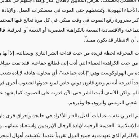
بية العظمى بالصمت
،
تعرض الملايين لإطلاق النار وإلقاء جثثهم في مقابر
لأحياء اليهودية،
وتشغيلهم
حتى الموت في معسكرات العمل، والإبادة
تذكير بضرورة رفع الصوت في وقت مبكر، في كل مرة تعالج فيها المجتم
ماعية والاقتصادية الصعبة بالكراهية
العنصرية أو الدينية أو العرقية
. فا
أن الانتظار قد يكون مميتاً.
نت المحرقة
لحظة فريدة من حيث فداحة الشر النازي وسفالته، إلا أنها
ن حيث الكراهية العمياء التي أدت إلى فظائع جماعية. فقد تمت صياغة
 من الهولوكوست وهي "إبادة جماعية"، أي محاولة هادفة لإبادة شع
داً لدرجة أنه تم وضع قانون دولي خاص لمنع حدوثها
لشعوب أخرى
في 
الم. ولكن للأسف
أثبت الشر
حتى الآن
قدرته على الصمود
،
كما يشهد ع
شعبي التوتسي والروهينجا وغيرهم.
لم العربي
نفسه
عمليات
القتل بالغاز للأكراد في حلبجة
وإحراق قرى دار
 الإسلامية" العديمة الرحمة لإبادة الرجال الإيزيديين واستعباد نسائهم. و
 بالالتزام الذي تعهدت به جميع الدول تقريباً عندما انكشفت أهوال
المحر