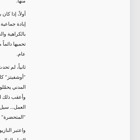
منها.
أولاً، إذا كان
إبادة جماعية
بالكراهية وا
تحميها دائماً
عام.
ثانياً، لم ت
"أوشفيتز" كا
المدني يحمّل
وأعقب ذلك ال
العمل
... سيل
"المتحضرة" ا
واعتبر الناز