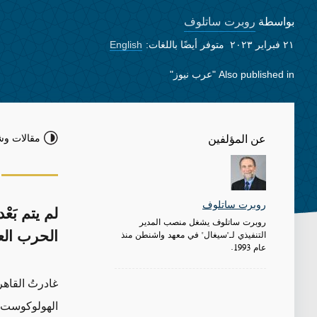
روبرت ساتلوف
بواسطة
٢١ فبراير ٢٠٢٣
متوفر أيضًا باللغات:
English
Also published in
"عرب نيوز"
مقالات وش
عن المؤلفين
روبرت ساتلوف
لم يتم بَع
روبرت ساتلوف يشغل منصب المدير
التنفيذي لـ"سيغال" في معهد واشنطن منذ
الحرب العا
عام 1993.
غادرتُ القاه
الهولوكوست