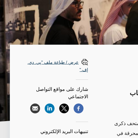
عرض / طباعة ملف "پي. دي.
إف."
شارك على مواقع التواصل
قاب
الاجتماعي
تحف
ذكرى
تنبيهات البريد الإلكتروني
محرقة
في