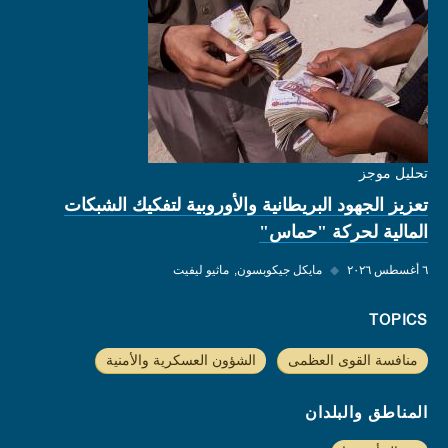
تحليل موجز
تعزيز الجهود البريطانية والأوروبية لتفكيك الشبكات
المالية لحركة "حماس"
٦ أغسطس ٢٠٢٦
◆
مايكل جيكوبسون
ماثيو ليفيت
TOPICS
منافسة القوى العظمى
الشؤون العسكرية والأمنية
المناطق والبلدان