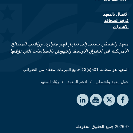
الاتصال بالمعهد
Footer contact links
غرفة الصحافة
الاشتراك
معهد واشنطن يسعى إلى تعزيز فهم متوازن وواقعي للمصالح
الأمريكية في الشرق الأوسط والنهوض بالسياسات التي تؤمّنها.
المعهد هو منظمة 501(c)3 ؛ جميع التبرعات معفاة من الضرائب.
حول معهد واشنطن
ادعم المعهد
روّاد المعهد
Footer quick links
Social media
The Washington Institute on LinkedIn
The Washington Institute on YouTube
The Washington Institute on Facebook
The Washington Institute on X
© 2026 جميع الحقوق محفوظة.