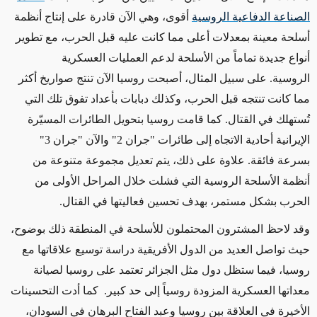
الصناعة الدفاعية الروسية
أقوى، وهي الآن قادرة على إنتاج أنظمة
أسلحة معينة بمعدلات أعلى مما كانت عليه قبل الحرب، مع تطوير
أنواع جديدة تماماً من الأسلحة لدعم العمليات العسكرية
الروسية
.
على سبيل المثال، أصبحت روسيا الآن تنتج صواريخ أكثر
مما كانت تنتجه قبل الحرب، وكذلك دبابات بأعداد تفوق تلك التي
تُستهلك في القتال
.
كما قامت روسيا بتحويل الطائرات المسيّرة
الإيرانية أحادية الاتجاه إلى طائرات "جران 2" والآن "جران 3"
بسرعة فائقة
.
علاوة على ذلك، يتم تعديل مجموعة متنوعة من
أنظمة الأسلحة الروسية التي فشلت خلال المراحل الأولى من
الحرب بشكل مستمر، بهدف تحسين فعاليتها في القتال
.
وقد لاحظ المشترون المحتملون للأسلحة في المنطقة ذلك بوضوح،
حيث تواصل العديد من الدول الأفريقية دراسة توسيع علاقاتها مع
روسيا، فيما ستظل دول مثل الجزائر تعتمد على روسيا لصيانة
معداتها العسكرية المزودة روسياً إلى حد كبير. كما أدت التحسينات
الأخيرة في العلاقة بين روسيا وعبد الفتاح البرهان في السودان،