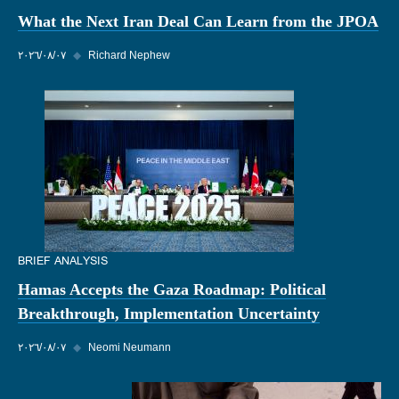
What the Next Iran Deal Can Learn from the JPOA
Richard Nephew
◆
٠٧‏/٠٨‏/٢٠٢٦
BRIEF ANALYSIS
Hamas Accepts the Gaza Roadmap: Political
Breakthrough, Implementation Uncertainty
Neomi Neumann
◆
٠٧‏/٠٨‏/٢٠٢٦