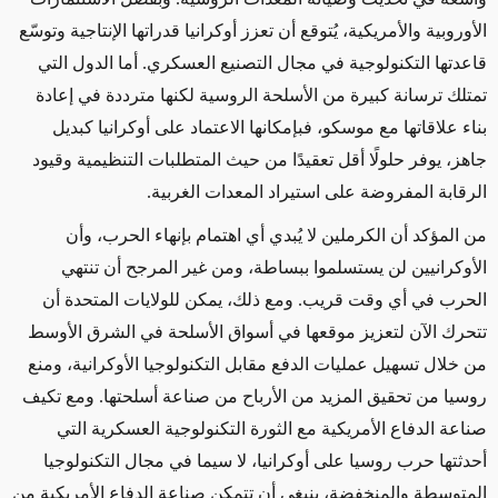
الأوروبية والأمريكية، يُتوقع أن تعزز أوكرانيا قدراتها الإنتاجية وتوسّع
قاعدتها التكنولوجية في مجال التصنيع العسكري
.
أما الدول التي
تمتلك ترسانة كبيرة من الأسلحة الروسية لكنها مترددة في إعادة
بناء علاقاتها مع موسكو، فبإمكانها الاعتماد على أوكرانيا كبديل
جاهز، يوفر حلولًا أقل تعقيدًا من حيث المتطلبات التنظيمية وقيود
الرقابة المفروضة على استيراد المعدات الغربية
.
من المؤكد أن الكرملين لا يُبدي أي اهتمام بإنهاء الحرب، وأن
الأوكرانيين لن يستسلموا ببساطة، ومن غير المرجح أن تنتهي
الحرب في أي وقت قريب. ومع ذلك، يمكن للولايات المتحدة أن
تتحرك الآن لتعزيز موقعها في أسواق الأسلحة في الشرق الأوسط
من خلال تسهيل عمليات الدفع مقابل التكنولوجيا الأوكرانية، ومنع
روسيا من تحقيق المزيد من الأرباح من صناعة أسلحتها. ومع تكيف
صناعة الدفاع الأمريكية مع الثورة التكنولوجية العسكرية التي
أحدثتها حرب روسيا على أوكرانيا، لا سيما في مجال التكنولوجيا
المتوسطة والمنخفضة، ينبغي أن تتمكن صناعة الدفاع الأمريكية من