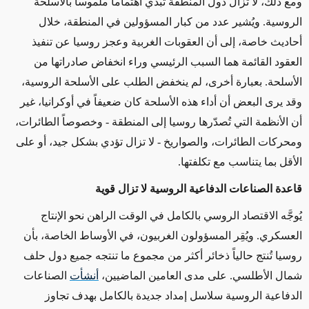
ومع ذلك، لا تزال دول المنطقة تبدي اهتماماً ملموساً بالأسلحة
الروسية
.
ويُشير عدد من كبار المسؤولين في المنطقة، خلال
أحاديث خاصة، إلى أن العقوبات الغربية وعجز روسيا عن تنفيذ
العقود القائمة هما السبب الرئيسي وراء انخفاض صادراتها من
الأسلحة. بعبارة أخرى، لم ينخفض الطلب على الأسلحة الروسية،
وقد يرى البعض أن أداء هذه الأسلحة كان ضعيفاً في أوكرانيا، غير
أن الأنظمة التي تُصدّرها روسيا إلى المنطقة
-
وخصوصاً الطائرات،
ومحركات الطائرات، والصواريخ - لا تزال تؤدي بشكل جيد، أو على
الأقل بما يتناسب مع تكلفتها
.
قاعدة الصناعات الدفاعية الروسية لا تزال قوية
يُوجَّه الاقتصاد الروسي بالكامل في الوقت الراهن نحو الإنتاج
العسكري
.
ويُقِر المسؤولون الغربيون، في الأوساط الخاصة، بأن
روسيا تُنتج حالياً ذخائر أكثر من مجموع ما تنتجه جميع دول حلف
شمال الأطلسي
.
على مدى العامين الماضيين،
أنشأت
الصناعات
الدفاعية الروسية سلاسل إمداد جديدة بالكامل بهدف تجاوز