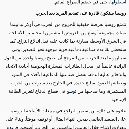
أسطولها
، حتى في خضم الصراع القائم
.
روسيا ستكون قادرة على تقديم المزيد بعد الحرب
تتمتع روسيا بفرصة حقيقية للخروج من الحرب في أوكرانيا بينما
تمتلك مجموعة أوسع من العروض للمشترين المحتملين للأسلحة
في الشرق الأوسط، مقارنة بما كانت عليه قبل اندلاع النزاع. كما
ستحظى بقاعدة صناعية دفاعية قوية موجهة نحو التصدير
.
وفي
سيناريو ما بعد الحرب، من المرجح أن تصبح روسيا واحدة من الدول
الرائدة عالمياً في مجال الطائرات المسيّرة الهجومية أحادية الاتجاه
والذخائر عالية الدقة، بفضل صناعتها الدفاعية الآخذة في النمو،
وتعطشها لعقود تسليح جديدة في الخارج بعد سنوات من الحرب
المستمرة، وما صاحبها من
توسع
في قطاع الدفاع لتعزيز الطاقة
الإنتاجية
.
علاوة على ذلك، لن يستمر التراجع في مبيعات الأسلحة الروسية
على الصعيد العالمي بمجرد انتهاء القتال أو توقفه مؤقتاً. وبناءً على
معدلات الإنتاج خلال العامين الماضيين من الحرب، أصبحت
قاعدة