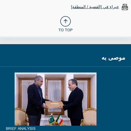
خبراء في [القضية / المنطقة]
TO TOP
موصى به
BRIEF ANALYSIS