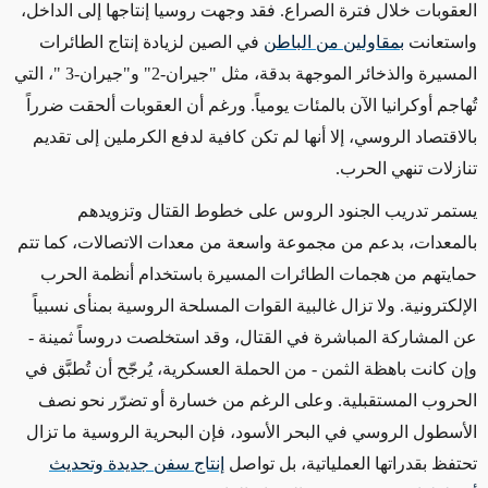
العقوبات خلال فترة الصراع. فقد وجهت روسيا إنتاجها إلى الداخل،
واستعانت
بمقاولين من الباطن
في الصين لزيادة إنتاج الطائرات
المسيرة والذخائر الموجهة بدقة، مثل
"
جيران-2" و"جيران-3
"
، التي
تُهاجم أوكرانيا الآن بالمئات يومياً
.
ورغم أن العقوبات ألحقت ضرراً
بالاقتصاد الروسي، إلا أنها لم تكن كافية لدفع الكرملين إلى تقديم
تنازلات تنهي الحرب
.
يستمر تدريب الجنود الروس على خطوط القتال وتزويدهم
بالمعدات، بدعم من مجموعة واسعة من معدات الاتصالات، كما تتم
حمايتهم من هجمات الطائرات المسيرة باستخدام أنظمة الحرب
الإلكترونية. ولا تزال غالبية القوات المسلحة الروسية بمنأى نسبياً
عن المشاركة المباشرة في القتال، وقد استخلصت دروساً ثمينة -
وإن كانت باهظة الثمن - من الحملة العسكرية، يُرجّح أن تُطبَّق في
الحروب المستقبلية
.
وعلى الرغم من خسارة أو تضرّر نحو نصف
الأسطول الروسي في البحر الأسود، فإن البحرية الروسية ما تزال
تحتفظ بقدراتها العملياتية، بل تواصل
إنتاج سفن جديدة وتحديث