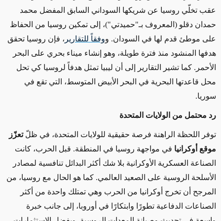
عقب تخلّي روسيا عن شريكها السوداني السابق المفضل محمد
حمدان دقلو (المعروف بـ"حميدتي")، إلى تمكين روسيا من الحفاظ
على موطئ قدم لها في السودان. و
وفقاً للتقارير
، فإن روسيا تحقق
هدفها المنشود منذ فترة طويلة، وهو إنشاء ميناء بحري على البحر
الأحمر. كما تشير التقارير إلى أن ليبيا تمثل هدفاً لروسيا كي تحل
محل قاعدتها البحرية في البحر الأبيض المتوسط، التي تقع في
سوريا.
رد محتمل من الولايات المتحدة
توفر اللحظة الراهنة فرصة حقيقية للولايات المتحدة، في ظلّ
تعزّز
موقع أوكرانيا
في مواجهة روسيا في المنطقة. قبل الحرب، كانت
الصناعة العسكرية الأوكرانية بلا شك أكثر البدائل تنافسية لمصادر
الأسلحة الروسية على الصعيد العالمي. كما هو الحال مع روسيا، من
المرجح أن تخرج أوكرانيا من الحرب وهي تمتلك واحدة من أكثر
الصناعات الدفاعية تطورًا وابتكارًا في أوروبا، إلى جانب خبرة
واسعة في تحديث وصيانة المعدات الروسية. وبفضل الاستثمارات