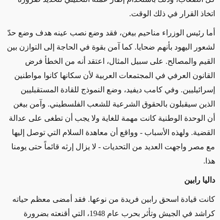
اتخاذ القرار في ذلك الوقت.
أما رئيس الوزراء مناحيم بيغن، فقد وضع نصب عينه هدف وضع حدّ
لشعور اليهود بأنهم ضحايا. كما آمن بقوة في الحاجة إلى التوازن بين
القيم والمصالح. على سبيل المثال، اعتقد أنه من الخطأ فرض
القانون العرفي في المجتمعات العربية لأن سكانها كانوا مواطنين
إسرائيليين. وفي كامب ديفيد، وضع النموذج للقادة المستقبليين
الذين سيقبلون بالحقوق الشرعية للشعب الفلسطيني. وآمن بيغن
أن الوحدة الوطنية كانت مهمة للغاية ولا يجب أن تطغى على عدالة
القضية. ولهذه الأسباب - وواقع أن معاهدة السلام التي توصل إليها
مع مصر واجهت العديد من التحديات - لا يزال إرثه قائماً حتى يومنا
هذا.
داليا رابين
كانت قيادة اسحق رابين فريدة من نوعها. فقد أمضى معظم حياته
كراشد في الجيش وتأثر بحرب عام 1948، التي أقنعته بضرورة