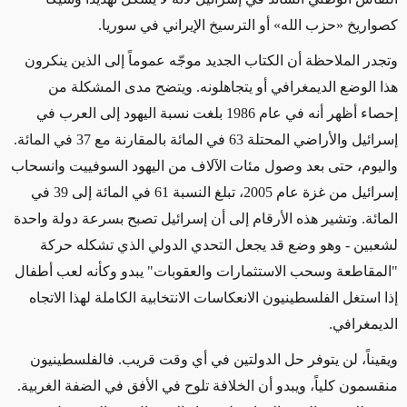
كصواريخ «حزب الله» أو الترسيخ الإيراني في سوريا.
وتجدر الملاحظة أن الكتاب الجديد موجّه عموماً إلى الذين ينكرون
هذا الوضع الديمغرافي أو يتجاهلونه. ويتضح مدى المشكلة من
إحصاء أظهر أنه في عام 1986 بلغت نسبة اليهود إلى العرب في
إسرائيل والأراضي المحتلة 63 في المائة بالمقارنة مع 37 في المائة.
واليوم، حتى بعد وصول مئات الآلاف من اليهود السوفييت وانسحاب
إسرائيل من غزة عام 2005، تبلغ النسبة 61 في المائة إلى 39 في
المائة. وتشير هذه الأرقام إلى أن إسرائيل تصبح بسرعة دولة واحدة
لشعبين - وهو وضع قد يجعل التحدي الدولي الذي تشكله حركة
"المقاطعة وسحب الاستثمارات والعقوبات" يبدو وكأنه لعب أطفال
إذا استغل الفلسطينيون الانعكاسات الانتخابية الكاملة لهذا الاتجاه
الديمغرافي.
ويقيناً، لن يتوفر حل الدولتين في أي وقت قريب. فالفلسطينيون
منقسمون كلياً، ويبدو أن الخلافة تلوح في الأفق في الضفة الغربية.