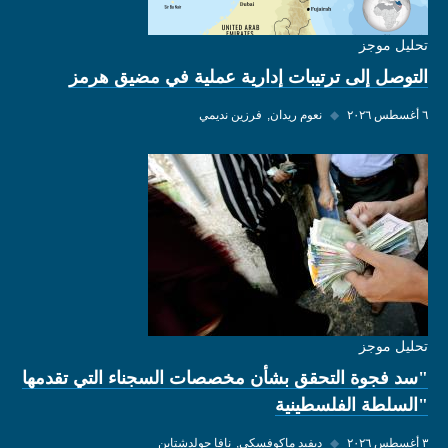
تحليل موجز
التوصل إلى ترتيبات إدارية عملية في مضيق هرمز
٦ أغسطس ٢٠٢٦
◆
نعوم ريدان
فرزين نديمي
تحليل موجز
"سد فجوة التحقق بشأن مخصصات السجناء التي تقدمها
"السلطة الفلسطينية
٣ أغسطس ٢٠٢٦
◆
ديفيد ماكوفسكي
نافا جولدشتاين