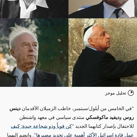
تحليل موجز
"في الخامس من أيلول/سبتمبر، خاطب الزميلان الأقدمان
دينس
روس
و
ديفيد ماكوفسكي
منتدى سياسي في معهد واشنطن
للاحتفال بإصدار كتابهما الجديد "
كن قوياً وذو شجاعة جيدة: كيف
عمل قادة إسرائيل الأكثر أهمية على تحديد مصيرها
". وانضم إليهما