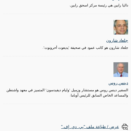
داليا رابين هي رئيسة مركز اسحق رابين.
جلعاد شارون
جلعاد شارون هو كاتب عمود في صحيفة "يديعوت أحرونوت".
دينس روس
السفير دينس روس هو مستشار وزميل "وليام ديفيدسون" المتميز في معهد واشنطن
والمساعد الخاص السابق للرئيس أوباما.
عرض / طباعة ملف "پي. دي. إف."