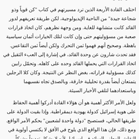
اختلف القادة الأربعة الذين ترد مسيرتهم في كتاب "كن قوياً وذو
شجاعة جيدة" من الناحية الإيديولوجية، لكن طريقة تعريفهم لدور
القائد كانت متشابهة للغاية. ومن وجهة نظرهم، كان اتخاذ قرارات
صعبة من مسؤوليتهم حتى وإن كانت لتلك الخيارات أثمان سياسية
باهظة. وصحيح أنهم فهموا ثمن التحرك ولكن أيضاً ثمن التقاعس.
فقد تحدث شارون عن وحدة القائد، في إشارة إلى العبء الثقيل في
اتخاذ القرارات التي يحملها القائد وحده على كاهله. وتحمّل رابين
كذلك مسؤولية قراراته، بغض النظر عن النتيجة. وكان كلا الرجلين
يتمتعان أيضاً بقدرة تحليلية خارقة، وبالصدق تجاه نفسيهما
وباستعدادهما لتلقي الأخبار السيئة.
ولعل الأمر الأكثر أهمية هو أن هؤلاء القادة أدركوا أهمية الحفاظ
على هوية إسرائيل كدولة يهودية ديمقراطية. وإذا بقيت الدولة على
طريقها الحالي، فستصبح "دولة واحدة لشعبين" بحكم الأمر الواقع.
ومع ذلك، فإن هذا الواقع الذي يلوح في الأفق لا يكتسي أولوية في
النقاش الوطني السائد في إسرائيل لأنه لا يشكل تهديداً وشيكاً