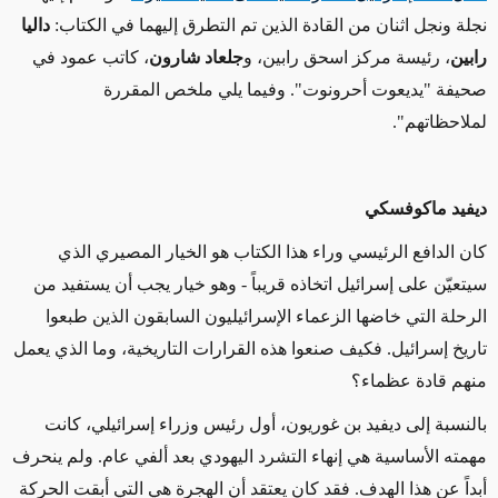
نجلة ونجل اثنان من القادة الذين تم التطرق إليهما في الكتاب:
داليا
رابين
، رئيسة مركز اسحق رابين، و
جلعاد شارون
، كاتب عمود في
صحيفة "يديعوت أحرونوت". وفيما يلي ملخص المقررة
لملاحظاتهم".
ديفيد ماكوفسكي
كان الدافع الرئيسي وراء هذا الكتاب هو الخيار المصيري الذي
سيتعيّن على إسرائيل اتخاذه قريباً - وهو خيار يجب أن يستفيد من
الرحلة التي خاضها الزعماء الإسرائيليون السابقون الذين طبعوا
تاريخ إسرائيل. فكيف صنعوا هذه القرارات التاريخية، وما الذي يعمل
منهم قادة عظماء؟
بالنسبة إلى ديفيد بن غوريون، أول رئيس وزراء إسرائيلي، كانت
مهمته الأساسية هي إنهاء التشرد اليهودي بعد ألفي عام. ولم ينحرف
أبداً عن هذا الهدف. فقد كان يعتقد أن الهجرة هي التي أبقت الحركة