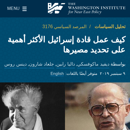
Skip to main content
MENU
معهد واشنطن لسياسات الشرق الأدنى
le Main Menu
تحليل السياسات
المرصد السياسي 3176
كيف عمل قادة إسرائيل الأكثر أهمية
على تحديد مصيرها
ديفيد ماكوفسكي
داليا رابين
جلعاد شارون
دينس روس
بواسطة
,
,
,
٩ سبتمبر ٢٠١٩
متوفر أيضًا باللغات:
English