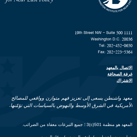
1111 19th Street NW - Suite 500
Washington D.C. 20036
Tel: 202-452-0650
Fax: 202-223-5364
الاتصال بالمعهد
Footer contact links
غرفة الصحافة
الاشتراك
معهد واشنطن يسعى إلى تعزيز فهم متوازن وواقعي للمصالح
الأمريكية في الشرق الأوسط والنهوض بالسياسات التي تؤمّنها.
المعهد هو منظمة 501(c)3 ؛ جميع التبرعات معفاة من الضرائب.
حول معهد واشنطن
ادعم المعهد
روّاد المعهد