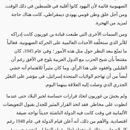
الصهيونية قائمة لأن اليهود كانوا أقلية في فلسطين في ذلك الوقت.
ومن أجل خلق وطن قومي يهودي ديمقراطي، كانت هناك حاجة
لمزيد من الهجرة.
ومن السمات الأخرى التي طبعت قيادة بن غوريون كانت إدراكه
للأثر الذي ستخلّفه الأحداث العالمية على الحركة الصهيونية. فغالباً
ما تمتّع ببعد النظر حول مثل هذه الأمور ؛ وفي عام 1945، كان
مقتنعاً بأن شبح الحرب مع الدول العربية يلوح في الأفق رغم أن
القليلين وافقوه على هذا الرأي. وما كان مثيراً للاهتمام أنه خشي
أيضاً من أن تهاجم الولايات المتحدة إسرائيل، في مؤشر على التغيّر
الجذري الذي وصلت إليه العلاقة بينهما اليوم.
ولم يخشَ بن غوريون اتخاذ قرارات حساسة لخير البلاد حتى عندما
انطوت على مخاطر. فقد اتخذ القرار المثير للجدل بقبول التعويضات
الألمانية في وقت كانت فيه الدولة الناشئة حديثاً تواجه ضيقة
اقتصادية. والأهم من ذلك، أنه أعلن قيام الدولة في عام 1948 رغم
كل الصعاب، وذلك باستخدام إطار عمله التحليلي لتحديد ضرورة