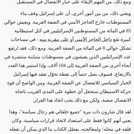
ومع ذلك، من المهم الإبقاء على خيار الانفصال في المستقبل.
ويعني ذلك، من بين أمور أخرى، أن على إسرائيل وقف بناء
المستوطنات خارج الحاجز الأمني في الضفة الغربية. ويعيش حوالي
85 في المائة من المستوطنين الإسرائيليين في كتل استيطانية
كبيرة تقع
داخل الحاجز الأمني أو على مقربة منه
- في مساحات
تشكل حوالي 8 في المائة من الضفة الغربية. ومع ذلك، فقد ارتفع
عدد الإسرائيليين الذين يعيشون في مستوطنات متباينة منتشرة في
أنحاء أخرى من الضفة الغربية إلى 104 آلاف. وإذا استمر هذا العدد
بالارتفاع، فسوف يصل حتماً إلى نقطة تحوّل تفقد فيها إسرائيل
الخيار السياسي للانفصال عن الضفة الغربية. ومن الواضح أن قوة
حركة الاستيطان ستجعل أي خطوة على المدى القريب باتجاه
الانفصال صعبة، ولكن مع ذلك يجب اتخاذ هذا القرار.
لقد قال شارون ذات مرة "جميع خلفائي هم رجال سياسة"، وهذا
يعني أنهم كانوا فقط على استعداد لاتخاذ قرارات سياسية. وكان
قلقه في محله؛ ولمعالجته، يفصّل الكتاب ما الذي يمكن أن تفعله