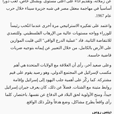
عن زملائه، وتقديم أداء على أعلى مستوى. وبشكل خاص، لعب دوراً
أساسياً في مهاجمة معقل مصر في شبه جزيرة سيناء خلال حرب
عام 1967.
واعتمد على تفكيره الاستراتيجي مرة أخرى عندما انتُخب رئيساً
للوزراء وواجه مستويات عالية من الإرهاب الفلسطيني. وللتصدي
للانتفاضة الثانية، قاد "عملية الدرع الواقي" التي قلبت الموازين
على الأرض بالكامل، من خلال التعبير عن إيمانه بتوجيه ضربات
قاضية حاسمة.
وعلى صعيد آخر، رأى أن العلاقة مع الولايات المتحدة هي أهم
مكسب لإسرائيل في المجتمع الدولي، وهو رصيد يقوم على قيم
مشتركة. كما ركّز على أهمية جلب اليهود إلى إسرائيل وإقامة
روابط متينة مع الشتات. فضلاً عن ذلك، كان يعرف جيران إسرائيل
جيداً، ومنح الأولوية لحق البلاد في الدفاع عن نفسها. باختصار، كلما
رأى واقعاً يطرح مشاكل، وضع هدفاً وغيَّر ذلك الواقع.
دينس روس