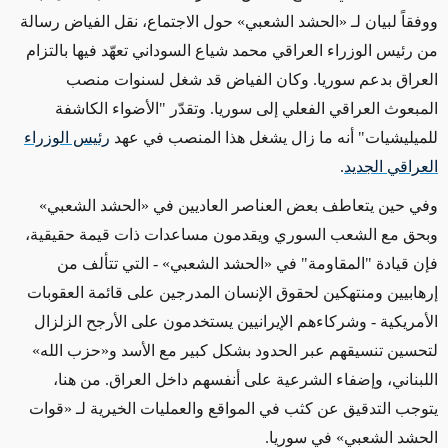
ووفقاً
لبيان لـ «الحشد الشعبي»
حول الاجتماع، نقل الفياض رسالة
من رئيس الوزراء العراقي محمد شياع السوداني تعهّد فيها بالتزام
العراق بدعم سوريا
.
وكان الفياض قد
شغل
لسنوات
منصب
المبعوث العراقي الفعلي إلى سوريا
.
وتقدّر
"
الأضواء الكاشفة
للميليشيات
"
أنه ما زال يشغل هذا المنصب
في عهد
رئيس الوزراء
العراقي الجديد
.
وفي حين يتعاطف بعض
العناصر العاديين في
«الحشد الشعبي»
وبحق مع الشعب السوري ويقدمون مساعدات ذات قيمة حقيقية،
فإن قيادة
"المقاومة" في
«الحشد الشعبي»
-
التي تتألف من
إرهابيين ومنتهكين
لحقوق الإنسان المدرجين على قائمة العقوبات
الأمريكية
-
وشركاءهم الإيرانيين يستخدمون على الأرجح الزلزال
لتحسين تنسيقهم عبر الحدود بشكل كبير مع الأسد و
«
حزب الله
»
اللبناني، وإضفاء الشرعية على أنفسهم داخل العراق
.
من هنا،
يتوجب التدقيق عن كثب في المواقع والعمليات الخيرية
لـ «قوات
الحشد الشعبي»
في سوريا
.