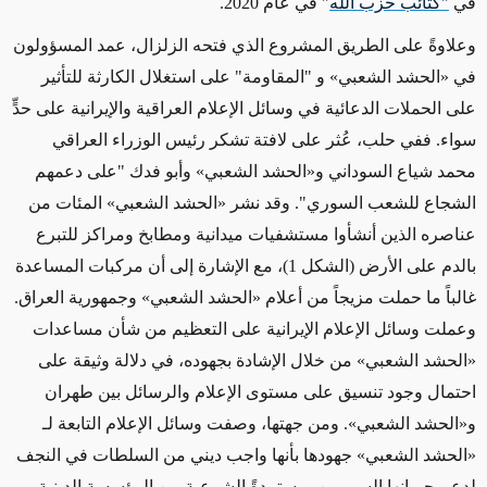
في
"كتائب حزب الله
"
في
عام
2020.
وعلاوةً على الطريق المشروع الذي فتحه الزلزال، عمد المسؤولون
في
«الحشد الشعبي»
و "المقاومة" على استغلال الكارثة للتأثير
على الحملات الدعائية في وسائل الإعلام العراقية والإيرانية على حدٍّ
سواء
.
ففي حلب، عُثر على لافتة تشكر رئيس الوزراء العراقي
محمد شياع السوداني و
«الحشد الشعبي»
وأبو فدك
"
على دعمهم
الشجاع للشعب السوري
".
وقد نشر
«الحشد الشعبي»
المئات من
عناصره الذين أنشأوا مستشفيات ميدانية ومطابخ ومراكز للتبرع
بالدم على الأرض
(الشكل 1)
، مع الإشارة إلى أن مركبات
المساعدة
غالباً ما حملت مزيجاً من أعلام
«الحشد الشعبي»
وجمهورية العراق
.
وعملت وسائل الإعلام الإيرانية على التعظيم من شأن مساعدات
«الحشد الشعبي»
من خلال
الإشادة بجهوده، في دلالة وثيقة على
احتمال وجود تنسيق على مستوى الإعلام والرسائل بين طهران
و
«الحشد الشعبي»
.
ومن جهتها، وصفت وسائل الإعلام التابعة لـ
«الحشد الشعبي»
جهودها بأنها واجب ديني من السلطات في النجف
لدعم جيرانها السوريين، مستمدةً الشرعية من المؤسسة الدينية