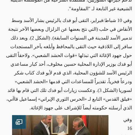
الشيعية غير التابعة لـ "المقاومة"
.
وفي
10
شباط
/
فبراير، التقى أبو فدك بالرئيس بشار الأسد وسط
الأنقاض في حلب
(التي نتج بعضها عن الزلزال وبعضها الآخر نتيجة
تدمير الأسد للمدينة في السنوات السابقة). (الشكل 2).
وبعد ذلك
سافر إلى اللاذقية حيث التقى بالمحافظ وأبلغه ب
آخر
المستجدات
حول جهود الإغاثة التي تبذلها
«قوات الحشد الشعبي»
. و
لاحقاً
التقى
أبو فدك بوزير الإدارة المحلية حسين مخلوف، أحد كبار مساعدي
الرئيس الأسد للشؤون المحلية، الذي قدم لأبو فدك كتاب شكر
ودرعاً فخرياً، تقديراً للمساعدات التي قدمها
«الحشد الشعبي»
لسوريا
(الشكل 3)
.
وعكست زيارات أبو فدك تلك التي قام بها قائد
«فيلق القدس» التابع لـ «الحرس الثوري
الإيراني
»
إسماعيل قاآني،
الذي أرسلته حكومته أيضاً للإشراف على جهود الإغاثة
.
وفي
en image
16