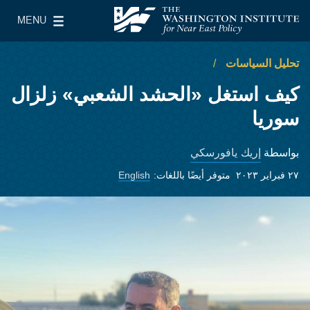
Skip to main content
MENU
معهد واشنطن لسياسات الشرق الأدنى
le Main Menu
تحليل السياسات
كيف استغل «الحشد الشعبي» زلزال
سوريا
إريك يافورسكي
بواسطة
٢٧ فبراير ٢٠٢٣
متوفر أيضًا باللغات:
English