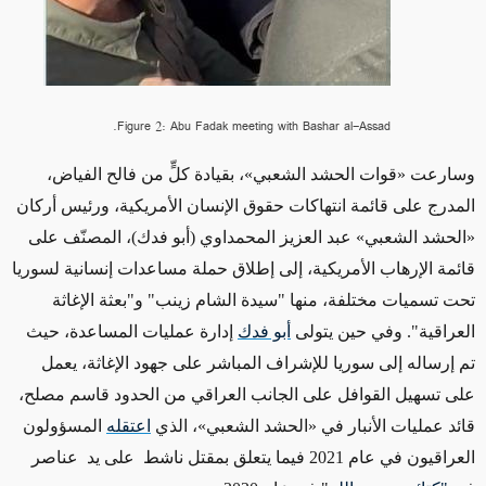
Figure 2: Abu Fadak meeting with Bashar al-Assad.
وسارعت
«قوات الحشد الشعبي»
، بقيادة كلٍّ من فالح الفياض،
المدرج على قائمة انتهاكات حقوق الإنسان الأمريكية، ورئيس أركان
«الحشد الشعبي»
عبد العزيز
المحمداوي
(
أبو فدك
)
، المصنّف على
قائمة الإرهاب الأمريكية، إلى إطلاق حملة مساعدات إنسانية لسوريا
تحت تسميات مختلفة، منها
"
سيدة الشام زينب
"
و
"
بعثة الإغاثة
العراقية
".
وفي حين يتولى
أبو فدك
إدارة عمليات المساعدة، حيث
تم إرساله إلى سوريا للإشراف
المباشر
على جهود الإغاثة، يعمل
على تسهيل القوافل
على
الجانب العراقي من الحدود قاسم مصلح،
قائد عمليات الأنبار في
«الحشد الشعبي»
، الذي
اعتقله
المسؤولون
العراقيون في عام
2021
فيما يتعلق بمقتل ناشط على يد
عناصر