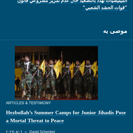
الميليشيات تهدد بالتصعيد حال عدم تمرير مشروعَي قانون
"قوات الحشد الشعبي"
موصى به
ARTICLES & TESTIMONY
Hezbollah’s Summer Camps for Junior Jihadis Pose
a Mortal Threat to Peace
David Schenker
◆
٠٦‏/٠٨‏/٢٠٢٦