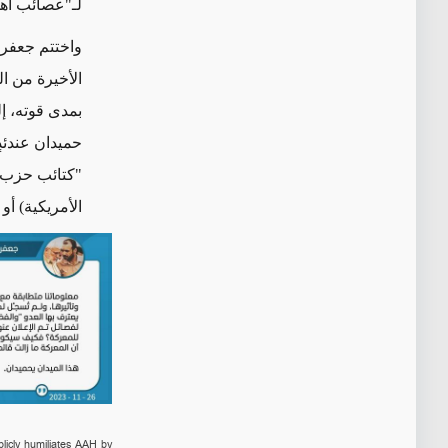
لـ"عصائب أهل
واختتم جعفر ا
الأخيرة من ا
بمدى قوته، إ
حميدان عندئذٍ
"كتائب حزب ا
الأمريكية)
أو
ت
licly humiliates AAH by