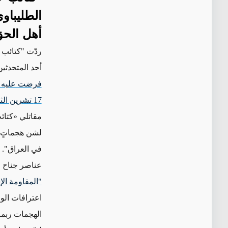
الطليباو
أهل الح
ردّت "كتائب 
أحد المتحدثي
فرضت عليه ال
17 تشرين الثاني/نوفمبر
مقاتلي
«
كتائ
لشن هجماتٍ ض
في العراق". 
عناصر جناح "
"المقاومة ال
اعترافات الو
الهجمات
ربما