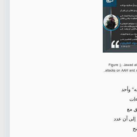
Open image
Figure 1: Jawad al
attacks on AAH and A
" وأحد
ءات
بق مع
 إلى أن عدد
ضح