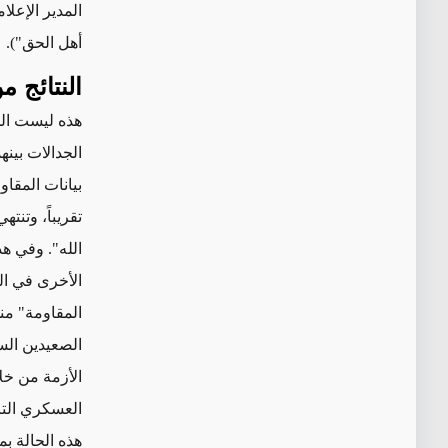
المدير الإعلا
أهل الحق").
النتائج 
هذه ليست الم
الجدالات بينهم
بيانات المقاو
تقريباً،
وتنتهي 
الله". وفي ه
الأخرى في ا
المقاومة" منذ 7 تشرين الأول/أكتوبر. وح
الصعيدين ال
الأزمة
من خل
العسكري التاب
هذه الحالة ب