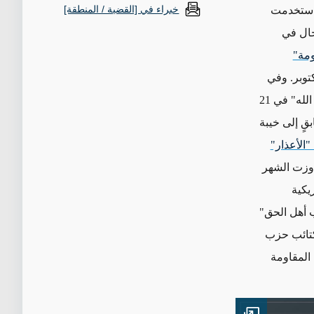
خبراء في [القضية / المنطقة]
استخدمت
حال في
مة"
 17 تشرين الأول/أكتوبر. وفي
أعقاب الغارات الأمريكية التي أسفرت عن مقتل نحو تسعة من عناصر "كتائب حزب الله" في 21
قٍ إلى خيبة
الأعذار"
اوزت الشهر
يكية
أهل الحق"
"كتائب حزب
لمقاومة