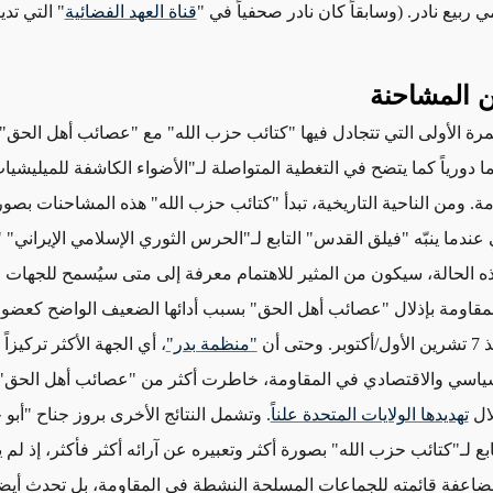
مي ربيع نادر.
(وسابقاً كان نادر صحفياً في "
قناة العهد الفضائية
" التي تد
من المشاحنة
رة الأولى التي تتجادل فيها "كتائب حزب الله" مع "عصائب أهل الحق"،
ا دورياً
كما يتضح في التغطية المتواصلة لـ"الأضواء الكاشفة للميليشي
مة. و
من الناحية التاريخية،
تبدأ "كتائب حزب الله" هذه المشاحنات
بصور
عندما ينبّه "فيلق القدس" التابع لـ"الحرس الثوري الإسلامي الإيراني"
ذه الحالة، سيكون من المثير للاهتمام معرفة إلى متى سيُسمح للجهات ا
لمقاومة بإذلال "عصائب أهل الحق" بسبب
أدائها الضعيف الواضح
كعضو 
تى أن
"منظمة بدر"
، أي الجهة الأكثر تركيزاً
سياسي والاقتصادي في المقاومة، خاطرت أكثر من "عصائب أهل الحق"
ال
تهديدها الولايات المتحدة علناً
. وتشمل النتائج الأخرى بروز جناح "أب
ع لـ"كتائب حزب الله" بصورة أكثر وتعبيره عن آرائه أكثر فأكثر، إذ لم 
مضاعفة قائمته للجماعات المسلحة النشطة في المقاومة، بل تحدث أيضاً ب