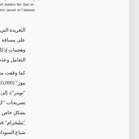
AH leaders like Qais al-
, and Jawad al-Talabawi.
التغريدة الت
على مسافة وا
وهجمات إذكاء 
التعامل وعدم
كما وقفت منص
نيوز"
(
65,000
"تويتر")
، إلى
تصريحات "كتا
بشكل خاص
ت
"تيليجرام"
في 
شياع السودان