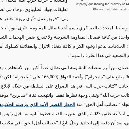
والتابعة لـ"حركة حزب الله النجباء"،
implicitly questioning the bravery of A
Khazali, Laith al-Khazali
تعليقات جواد الطليباوي، وجاء في تص
يلي: "
فريق عمل
«
تُرى نيوز
»
: نعتذر 
ي وصلتنا للمتحدث العسكري باسم أحد فصائل المقاومة.
«
تُرى نيوز
»
تتخذ
حدة من كافة فصائل المقاومة الشريفة ولا تندرج ضمن الهجمات التس
الخلافات. ندعو الإخوة الكرام كافة لاتخاذ الاتزان والعقلانية كسلوك
 التصعيد في هذا الظرف المهم".
تان من أبرز منصات المقاومة التي تطال عدداً أكبر من الأشخاص، وه
3
متابع على "تيليجرام")
وأحمد الذواق
(
166,000
على "تيليجرام" لكن
00
 جانب "كتائب حزب الله" في هذا الصراع على السلطة من خلال
الإبلاغ
ئب حزب الله" وتبني وجهة نظرها
فقط
. وانتهجت قناة "صابرين" موقفاً 
جاه "عصائب أهل الحق" منذ
الحظر القصير الأمد الذي فرضته الحكوم
آب/أغسطس 2023،
والذي
اعتبرته القناة خطوة أنانية
من قبل
رئيس ال
ي، بعد أن دفعه إلى اتخاذها رجلٌ تابعٌ لـ"عصائب أهل الحق" في مكتب ا