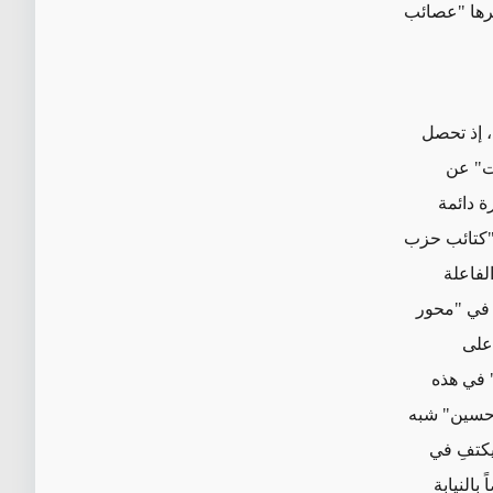
يرها "عصائب
 إذ
تحصل
ات" عن
ة دائمة
 "كتائب حزب
لفاعلة
في "محور
 على
 في هذه
و حسين" شبه
يكتفِ في
النيابة