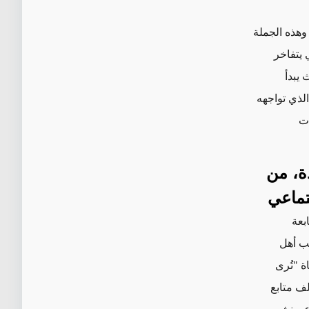
 وهذه الجملة
 يتفاخر
ث
يبدأ
الذي
تواجهه
ات
ة، من
تماعي
بعة
ب أهل
ة "تُرى
التي يضم حسابها أكثر من 16 ألف متابع