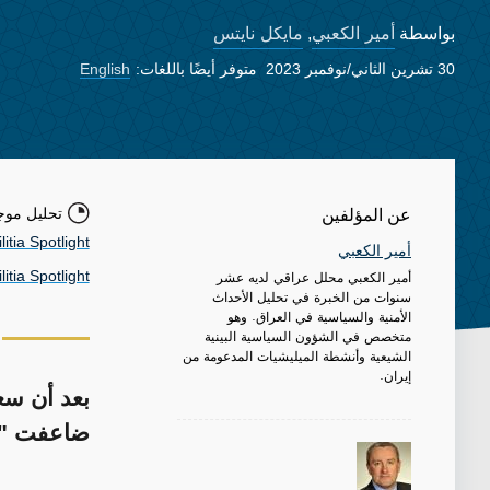
أمير الكعبي
مايكل نايتس
بواسطة
,
30 تشرين الثاني/نوفمبر 2023
متوفر أيضًا باللغات:
English
تحليل موج
عن المؤلفين
litia Spotlight
أمير الكعبي
أمير الكعبي محلل عراقي لديه عشر
itia Spotlight
سنوات من الخبرة في تحليل الأحداث
الأمنية والسياسية في العراق. وهو
متخصص في الشؤون السياسية البينية
الشيعية وأنشطة الميليشيات المدعومة من
إيران.
بعد أن سع
ضاعفت "كت