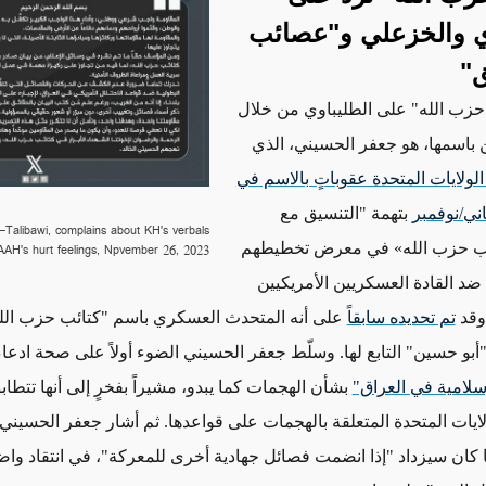
ي والخزعلي و"عصائب
ق"
حزب الله" على الطليباوي من خلال
ن باسمها، هو جعفر الحسيني، الذي
ولايات المتحدة عقوباتٍ بالاسم في
بتهمة "التنسيق مع
-Talibawi, complains about KH's verbals
ب حزب الله
»
في معرض تخطيطهم
AH's hurt feelings, Npvember 26, 2023.
د القادة العسكريين الأمريكيين
وقد
تم تحديده سابقاً
على أنه المتحدث العسكري باسم "كتائب حزب الله
أبو حسين" التابع لها. وسلّط جعفر الحسيني الضوء أولاً على صحة
ادعا
إسلامية في العراق"
بشأن الهجمات كما يبدو، مشيراً بفخرٍ إلى أنها تتطا
لايات المتحدة المتعلقة بالهجمات على قواعدها. ثم أشار جعفر الحسيني
كان سيزداد "إذا انضمت
فصائل جهادية أخرى
للمعركة"، في انتقاد وا