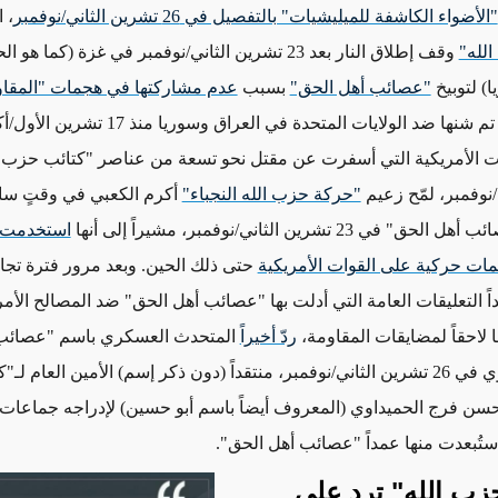
"الأضواء الكاشفة للميليشيات" بالتفصيل في 26 تشرين الثاني/نوفمبر
، 
لله"
وقف إطلاق النار بعد 23 تشرين الثاني/نوفمبر في غزة
(كما هو ال
ا)
لتوبيخ
"عصائب أهل الحق"
بسبب
عدم مشاركتها في هجمات "المقاو
تم شنها
ضد الولايات المتحدة في العراق وسوريا منذ
/نوفمبر، لمّح زعيم
"حركة حزب الله النجباء"
أكرم الكعبي في وقتٍ ساب
ي 23 تشرين الثاني/نوفمبر، مشيراً إلى أنها
استخدمت "
ات حركية على القوات الأمريكية
حتى ذلك الحين. وبعد مرور فترة تج
اً التعليقات العامة التي أدلت بها "عصائب أهل الحق" ضد المصالح الأمر
ا
لاحقاً
لمضايقات المقاومة،
ردّ أخيراً
المتحدث العسكري باسم "عصائب 
ي/نوفمبر، منتقداً
(دون ذكر إسم)
الأمين العام لـ
حسن فرج الحميداوي (
المعروف أيضاً باسم
أبو حسين)
لإدراجه
جماعات ا
تُبعدت منها عمداً "عصائب أهل الحق".
زب الله" ترد على