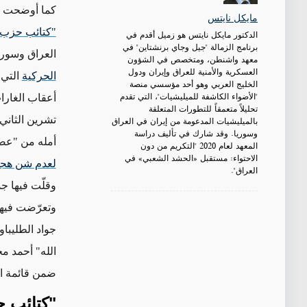
كما أوضحت
مايكل نايتس
"كتائب حزب ا
الدكتور مايكل نايتس هو زميل أقدم في
برنامج الزمالة "جيل وجاي برنشتاين" في
العراق وسوري
معهد واشنطن، ومتخصص في الشؤون
العسكرية والأمنية للعراق وإيران ودول
الحركية
التي
الخليج العربي وهو أحد مؤسسي منصة
"الأضواء الكاشفة للميليشيات"، التي تقدم
تحليلاً متعمقاً للتطورات المتعلقة
تشرين الثاني
بالميليشيات المدعومة من إيران في العراق
وسوريا. وقد شارك في تأليف دراسة
أمله من "عصائب أهل الحق" ف
المعهد لعام 2020 "التكريم من دون
الاحتواء: مستقبل «الحشد الشعبي» في
لعدم شن هجم
العراق".
وقلّت فيها جد
وتعرّضت فيه
جواد الطليباوي في 26 تشرين الثان
الله" أحمد م
ضمن قائمة اس
"كتائب ح