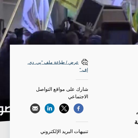
عرض / طباعة ملف "پي. دي.
إف."
شارك على مواقع التواصل
الاجتماعي
ة
تنبيهات البريد الإلكتروني