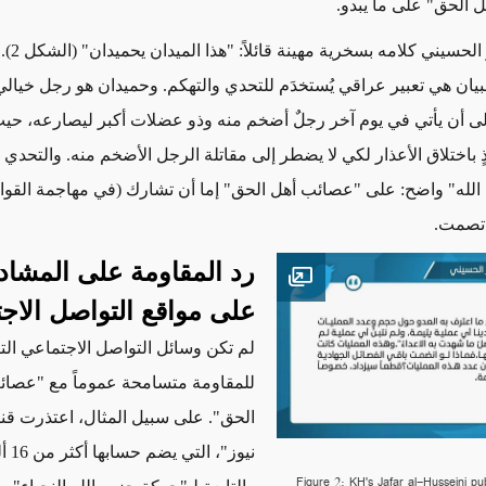
 الحق" على ما يبدو.
لحسيني كلامه بسخرية مهينة قائلاً: "هذا الميدان يحميدان"
(الشكل 2)
.
لبيان هي تعبير عراقي يُستخدَم للتحدي والتهكم. وحميدان هو رجل خيالي
لى أن يأتي في يوم آخر رجلٌ أضخم منه وذو عضلات
أكبر
ليصارعه،
حي
 باختلاق الأعذار لكي لا يضطر إلى مقاتلة الرجل
الأضخم منه
. والتحدي 
لله" واضح: على "عصائب أهل الحق" إما أن تشارك (في مهاجمة القو
صمت.
رد المقاومة على المشاد
Open image
على مواقع التواصل الاج
لم تكن وسائل التواصل الاجتماعي التا
للمقاومة متسامحة عموماً مع "عصائ
الحق". على سبيل المثال، اعتذرت قنا
نيوز"، 
Figure 2: KH's Jafar al-Husseini pub