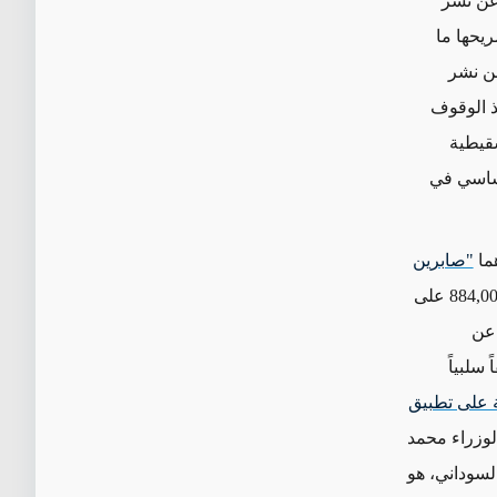
 عن نشر
ريحها ما
عن نشر
 الوقوف
قيطية
 أساسي في
ما
"صابرين
884,0
على
 عن
سلبياً
ة على تطبيق
وزراء محمد
لسوداني، هو