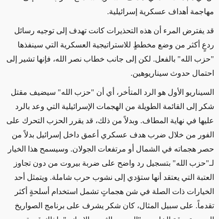
مهاجمة أهداف عسكرية إسرائيلية.
قد يفترض المرء أن هذه التحذيرات كانت تهدف إلى توجيه رسائل
ردعٍ أكثر من وضع مخططٍ للاستراتيجية العسكرية التي سينفذها
"حزب الله" بالفعل. لكن إلى جانب خطاب نصر الله، فإنها تشير إلى
احتمال حدوث سيناريوهين.
السيناريو الأول هو الرد المتأخر، أي أن "حزب الله" سيضيف مقتل
شكر إلى القائمة الطويلة من الهجمات الإسرائيلية التي وعد بالرد
عليها في نهاية المطاف. وبدلاً من ذلك، قد يقرر الحزب التحرك على
الفور من خلال ضرب هدف عسكري أعمق داخل إسرائيل بدلاً من
حصر هجماته في الشمال أو مرتفعات الجولان. وسيسمح هذا الخيار
لـ"حزب الله" بتسجيل رد واضح على ضربة بيروت من دون تجاوز
العتبة التي يعتقد أنها ستؤدي إلى نشوب حرب شاملة. ويتمثل أحد
الخيارات ذات الصلة في شن هجماتٍ تشمل استخدام أسلحةٍ أكثر
تقدماً. على سبيل المثال، كان شكر يشرف على برنامج الصواريخ