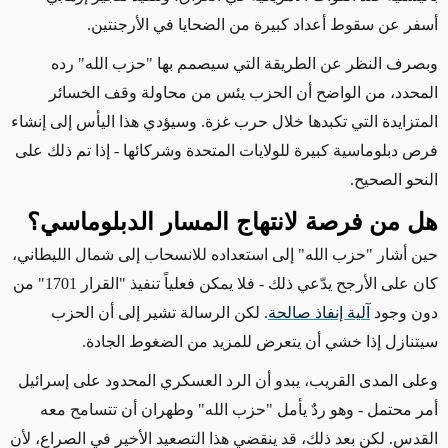
أسفر عن سقوط أعداد كبيرة من الضحايا في الأرجنتين.
وبصرف النظر عن الطريقة التي سيصمم بها "حزب الله" رده
المحدد، من الواضح أن الحزب يئس من محاولة وقف الخسائر
المتزايدة التي تكبدها خلال حرب غزة. وسيؤدي هذا اليأس إلى إنشاء
فرص دبلوماسية كبيرة للولايات المتحدة وشركائها - إذا تم ذلك على
النحو الصحيح.
هل من فرصة لانتهاج المسار الدبلوماسي؟
حين أشار "حزب الله" إلى استعداده للانسحاب إلى شمال الليطاني،
كان على الأرجح يدّعي ذلك - فلا يمكن فعلياً تنفيذ "القرار 1701" من
دون وجود
آلية إنفاذ صالحة
. لكن الرسالة تشير إلى أن الحزب
سيتنازل إذا خشي أن يتعرض للمزيد من الضغوط الجادة.
وعلى المدى القريب، يبدو أن الرد العسكري المحدود على إسرائيل
أمر محتمل - وهو ردٌ يأمل "حزب الله" وطهران أن تتسامح معه
القدس. لكن بعد ذلك، قد ينقضي هذا التصعيد الأخير في الصراع، لأن