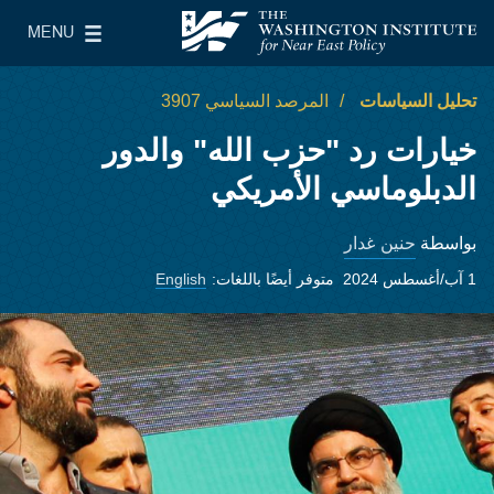
Skip to main content
MENU
معهد واشنطن لسياسات الشرق الأدنى
le Main Menu
تحليل السياسات
المرصد السياسي 3907
خيارات رد "حزب الله" والدور
الدبلوماسي الأمريكي
حنين غدار
بواسطة
1 آب/أغسطس 2024
متوفر أيضًا باللغات:
English