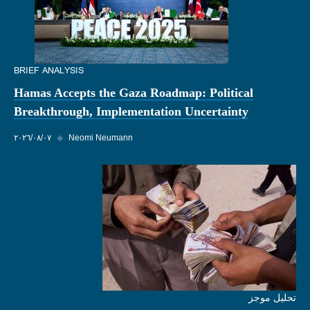
BRIEF ANALYSIS
Hamas Accepts the Gaza Roadmap: Political
Breakthrough, Implementation Uncertainty
Neomi Neumann
◆
٠٧‏/٠٨‏/٢٠٢٦
تحليل موجز