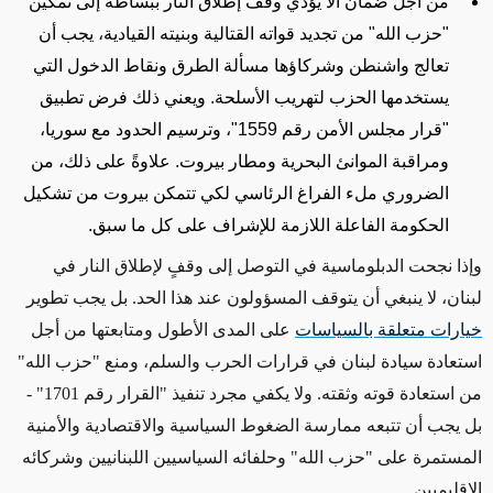
من أجل ضمان ألا يؤدي وقف إطلاق النار ببساطة إلى تمكين
"حزب الله" من تجديد قواته القتالية وبنيته القيادية، يجب أن
تعالج واشنطن وشركاؤها مسألة الطرق ونقاط الدخول التي
يستخدمها الحزب لتهريب الأسلحة. ويعني ذلك فرض تطبيق
"قرار مجلس الأمن رقم 1559"، وترسيم الحدود مع سوريا،
ومراقبة الموانئ البحرية ومطار بيروت. علاوةً على ذلك، من
الضروري ملء الفراغ الرئاسي لكي تتمكن بيروت من تشكيل
الحكومة الفاعلة اللازمة للإشراف على كل ما سبق.
وإذا نجحت الدبلوماسية في التوصل إلى وقفٍ لإطلاق النار في
لبنان، لا ينبغي أن يتوقف المسؤولون عند هذا الحد. بل يجب تطوير
خيارات متعلقة بالسياسات
على المدى الأطول ومتابعتها من أجل
استعادة سيادة لبنان في قرارات الحرب والسلم، ومنع "حزب الله"
من استعادة قوته وثقته. ولا يكفي مجرد تنفيذ "القرار رقم 1701" -
بل يجب أن تتبعه ممارسة الضغوط السياسية والاقتصادية والأمنية
المستمرة على "حزب الله" وحلفائه السياسيين اللبنانيين وشركائه
الإقليميين.