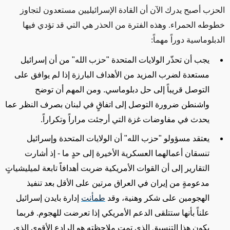
الحزب أصبح يدرك الآن أن القادة الإسرائيليين مستعدون لتجاوز
خطوطه الحمراء. وهذه الفترة من الحذر هي التي قد تؤدي فيها
الدبلوماسية دوراً مهماً:
يجب أن تحذّر الولايات المتحدة "حزب الله" من أن إسرائيل
مستعدة لضرب المزيد من الأهداف البارزة إذا لم يوافق على
التوصل قريباً إلى حل دبلوماسي. ومن المهم أن توضح
واشنطن ضرورة التوصل إلى اتفاقٍ في لبنان بصرف النظر عما
يحدث في مفاوضات غزة التي أرجئت مراراً وتكراراً.
يعتقد مسؤولو "حزب الله" أن الولايات المتحدة وإسرائيل
تنسقان أعمالهما العسكرية الأخيرة إلى حدٍ ما - إذ أشارت
التقارير إلى أن القوات الأمريكية ضربت أهدافاً تابعة لميليشياتٍ
مدعومةٍ من إيران في العراق مرتين على الأقل بعد تنفيذ
الهجومين على شكر وهنية، وقد
طمأنت
إدارة بايدن إسرائيل
علناً بأنها ستتلقى الدعم الأمريكي إذا تعرضت للهجوم. فربما
يكون هذا التنسيق الذي تمت ملاحظته هو الرادع الأقوى الذي