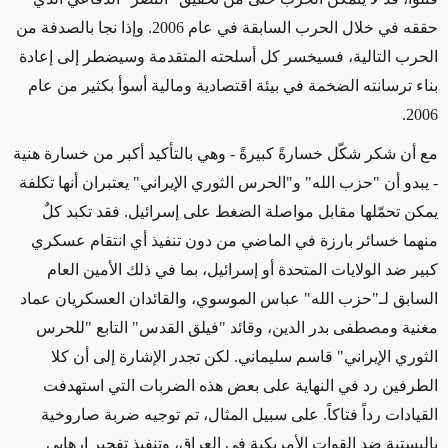
حققه في خلال الحرب السابقة في عام 2006. وإذا نجا بالصدفة من
الحرب التالية، فسيخسر كل أسلحته المتقدمة وسيضطر إلى إعادة
بناء ترسانته الضخمة في بيئة اقتصادية ومالية أسوأ بكثير من عام
2006.
مع أن شكر شكّل خسارةً كبيرةً - وهي بالتأكيد أكبر من خسارة هنية
- يبدو أن "حزب الله" و"الحرس الثوري الإيراني" يعتبران أنها تكلفة
يمكن تحمّلها مقابل مواصلة الضغط على إسرائيل. فقد تكبد كلٌ
منهما خسائر بارزة في الماضي من دون تنفيذ أي انتقام عسكري
كبير ضد الولايات المتحدة أو إسرائيل، بما في ذلك الأمين العام
السابق لـ"حزب الله" عباس الموسوي، والقائدان العسكريان عماد
مغنية ومصطفى بدر الدين، وقائد "فيلق القدس" التابع "للحرس
الثوري الإيراني" قاسم سليماني. لكن تجدر الإشارة إلى أن كلا
الطرفين رد في النهاية على بعض هذه الضربات التي استهدفت
القيادات رداً فتاكاً. على سبيل المثال، تم توجيه ضربة صاروخية
باليستية ضد القوات الأمريكية في العراق، وتنفيذ تفجير إرهابي