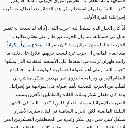
الموجهة بدقة الخاص بـ "الحرس الثوري الإيراني"، لذلك قد يقرر
"حزب الله" وطهران استخدام مثل هذه الذخائر ضد أهداف عسكرية
إسرائيلية للمرة الأولى.
أياً كان الخيار الذي سيلجأ إليه "حزب الله"،
إلّا أنه
لم يحدث أي تغيير
هائل في حساباته. فما زال الحزب غير قادر على تحمّل تكاليف
الحرب الشاملة مع إسرائيل - إذ كان نصر الله
يصرّح مراراً وتكراراً
منذ العام الماضي أن حرب غزة ليست حربهم. علاوةً على ذلك، ما
زالت طهران ترغب في الحفاظ على الأسلحة المتقدمة التي يملكها
"حزب الله" وعلى أهم أصوله العسكرية كبوليصة تأمين. فما دام
النظام الإيراني وبرنامجه النووي غير مهددين بشكلٍ مباشرٍ، لن
يُطلَب من الحزب التضحية بأهم أصوله في المواجهة مع إسرائيل.
وقد كان فقدان شكر ومئات القادة والمقاتلين الآخرين بسبب
الضربات الإسرائيلية بمثابة اختبارٍ قاسٍ لـ"حزب الله" في الأشهر
القليلة الماضية، لكن الحرب الشاملة في لبنان ستزيد الأضرار
بشكلٍ كبير. فمن دون شكر وغيره من المخططين العسكريين الذين
قُتلوا، قد لا يتمكن الحزب حتى من تحقيق "النصر" الدفاعي الذي