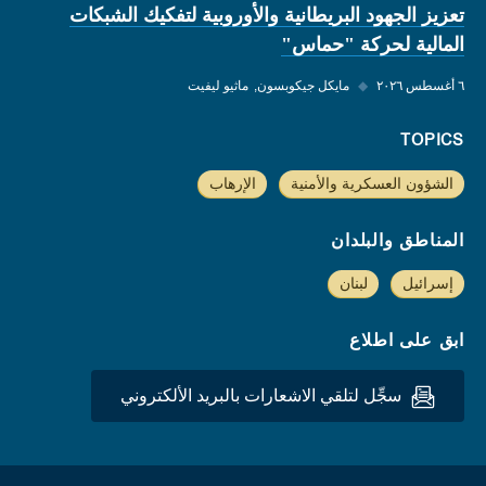
تعزيز الجهود البريطانية والأوروبية لتفكيك الشبكات
المالية لحركة "حماس"
٦ أغسطس ٢٠٢٦
◆
مايكل جيكوبسون
ماثيو ليفيت
TOPICS
الشؤون العسكرية والأمنية
الإرهاب
المناطق والبلدان
إسرائيل
لبنان
ابق على اطلاع
سجِّل لتلقي الاشعارات بالبريد الألكتروني