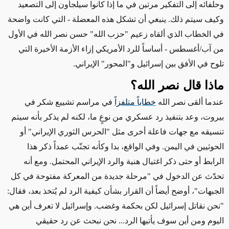
وحلفائه إلى التفكير مرتين في ما إذا كانوا سيلجأون إلى التصعيد
وكيف سيتم ذلك. ينبغي أن تشكل هذه المعضلة - التي كانت واضحة
في الخطاب الذي ألقاه زعيم "حزب الله" حسن نصر الله في الأول
من آب/أغسطس - أساساً للرد الأمريكي إزاء الأزمة الأخيرة التي
تلوح في الأفق بين إسرائيل و"المحور" الإيراني.
ماذا قال نصر الله؟
عندما ألقى نصر الله
خطاباً متلفزاً
في مراسم تشييع شكر في
بيروت، وعد بتنفيذ رد عسكري من نوعٍ ما، لكنه لم يذكر بأنه سيتم
تنسيقه مع جهات فاعلة أخرى مثل "الحرس الثوري الإيراني" أو
الحوثيين في اليمن. وفي الواقع، بدا وكأنه تجنّب عمداً ذكر هذا
الرابط أو حتى ذكر اغتيال هنية والرد الإيراني المحتمل. ومع أنه
تحدّث عن الدخول في "مرحلة جديدة من المعركة مفتوحة في كل
الجبهات"، أوضح أيضاً أن القرار بشأن كيفية الرد لم يُتخذ بعد، فقال:
"نحن نقاتل إسرائيل لكن بحكمة وغضب. وإسرائيل لا تعرف أين هي
اليوم ومن أين سوف يأتيها الرد... نحن نبحث عن رد حقيقي