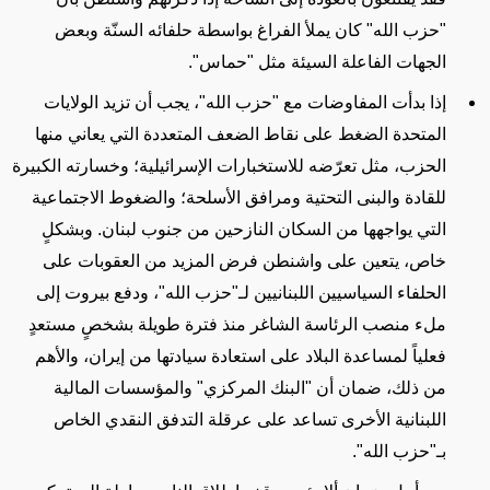
"حزب الله" كان يملأ الفراغ بواسطة حلفائه السنّة وبعض
الجهات الفاعلة السيئة مثل "حماس".
إذا بدأت المفاوضات مع "حزب الله"، يجب أن تزيد الولايات
المتحدة الضغط على نقاط الضعف المتعددة التي يعاني منها
الحزب، مثل تعرّضه للاستخبارات الإسرائيلية؛ وخسارته الكبيرة
للقادة والبنى التحتية ومرافق الأسلحة؛ والضغوط الاجتماعية
التي يواجهها من السكان النازحين من جنوب لبنان. وبشكلٍ
خاص، يتعين على واشنطن فرض المزيد من العقوبات على
الحلفاء السياسيين اللبنانيين لـ"حزب الله"، ودفع بيروت إلى
ملء منصب الرئاسة الشاغر منذ فترة طويلة بشخصٍ مستعدٍ
فعلياً لمساعدة البلاد على استعادة سيادتها من إيران، والأهم
من ذلك، ضمان أن "البنك المركزي" والمؤسسات المالية
اللبنانية الأخرى تساعد على عرقلة التدفق النقدي الخاص
بـ"حزب الله".