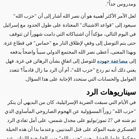
ومدروس جداً".
لعل الأمر الأكثر أهمية هو أن نصر الله أشار إلى أن "حزب الله"
سيعود إلى "قواعد الاشتباك" المعتادة على طول الحدود مع إسرائيل
في اليوم التالي، مؤكداً أن اشتباكاته التي دامت شهوراً لن تتوقف
حتى يتم التوصل إلى وقفٍ لإطلاق النار مع "حماس" في قطاع غزة.
وبهذا المعنى، أعطى نصر الله المجتمع الدولي سبباً واضحاً يدفعه
إلى
مضاعفة جهوده
للتوصل إلى اتفاقٍ بشأن الرهائن في غزة. فهل
يعني ذلك أنه تم ردع "حزب الله"، أم أن الرد ما زال قادماً؟ تتعدد
العوامل والحسابات التي ستحدد الإجابة على هذا السؤال.
سيناريوهات الرد
في الأيام التي سبقت الضربة الإسرائيلية، كان من البديهي أن ينكر
"حزب الله" زوراً المسؤولية عن الهجوم الصاروخي المأساوي الذي
تم شنه في 27 تموز/يوليو على مجدل شمس، على أمل تفادي الرد
العسكري شبه المؤكد على قتل المدنيين. وعندما بدا أن هذه الحيلة
محكومٌ عليها بالفشل، حث "حزب الله" وزير الخارجية اللبناني عبد