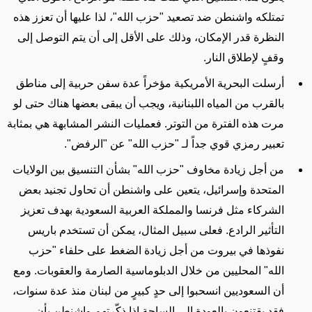
تمتلكه واشنطن ضد تصعيد "حزب الله"، لذا عليها أن تعزز هذه
النظرة قدر الإمكان، وذلك على الأقل إلى أن يتم التوصل إلى
وقفٍ لإطلاق النار.
أرسلت البحرية الأمريكية مؤخراً عدة سفن حربية إلى مناطق
بالقرب من المياه اللبنانية، ويجب أن يبقى بعضها هناك حتى لو
مرت هذه الفترة من التوتر. فعمليات النشر المشابهة هي بمثابة
تعبير رمزي قوي جداً لـ "حزب الله" عن "الرفض".
من أجل زيادة مخاوف "حزب الله" بشأن التنسيق بين الولايات
المتحدة وإسرائيل، يتعين على واشنطن أن تحاول تجنيد بعض
الشركاء مثل فرنسا والمملكة العربية السعودية بهدف تعزيز
التأثير الرادع. فعلى سبيل المثال، يمكن أن تستخدم باريس
نفوذها في بيروت من أجل زيادة الضغط على حلفاء "حزب
الله" المحليين من خلال الدبلوماسية الصارمة والعقوبات. ومع
أن السعوديين انسحبوا إلى حدٍ كبيرٍ من لبنان منذ عدة سنوات،
فقد يقتنعون بالعودة إلى الساحة إذا ذكّرتهم واشنطن بأن