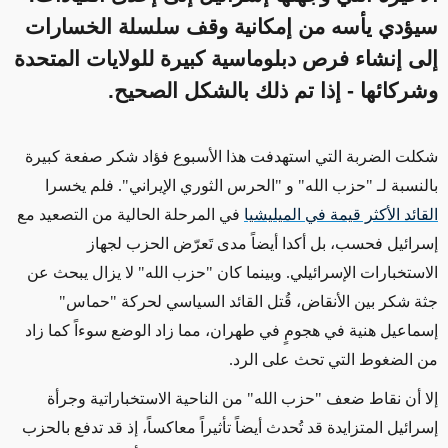
سيؤدي يأسه من إمكانية وقف سلسلة الخسارات
إلى إنشاء فرص دبلوماسية كبيرة للولايات المتحدة
وشركائها - إذا تم ذلك بالشكل الصحيح.
شكلت الضربة التي استهدفت هذا الأسبوع فؤاد شكر صفعة كبيرة
بالنسبة لـ "حزب الله" و "الحرس الثوري الإيراني". فلم يخسرا
القائد الأكثر قيمة في الميليشيا
في المرحلة الحالية من التصعيد مع
إسرائيل فحسب، بل أكدا أيضاً مدى تَعرّض
الحزب
لجهاز
الاستخبارات الإسرائيلي. وبينما كان "حزب الله" لا يزال يبحث عن
جثة شكر بين الأنقاض، قُتل القائد السياسي لحركة "حماس"
إسماعيل هنية في هجومٍ في طهران، مما زاد الوضع سوءاً كما زاد
من الضغوط التي تحث على الرد.
إلا أن نقاط ضعف "حزب الله" من الناحية الاستخباراتية وجرأة
إسرائيل المتزايدة قد تُحدث أيضاً تأثيراً معاكساً، إذ قد تدفع بالحزب