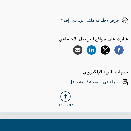
عرض / طباعة ملف "پي. دي. إف."
شارك على مواقع التواصل الاجتماعي
تنبيهات البريد الإلكتروني
خبراء في [القضية / المنطقة]
TO TOP