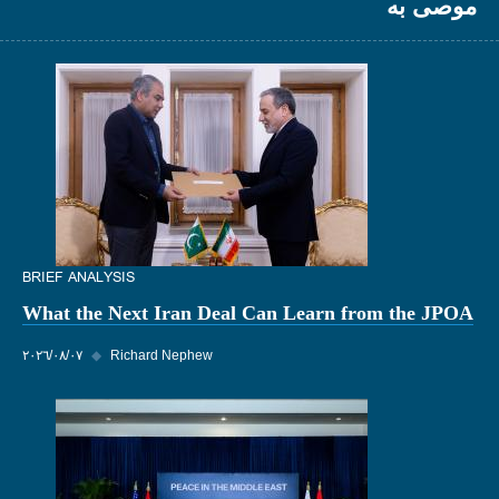
موصى به
BRIEF ANALYSIS
What the Next Iran Deal Can Learn from the JPOA
Richard Nephew
◆
٠٧‏/٠٨‏/٢٠٢٦