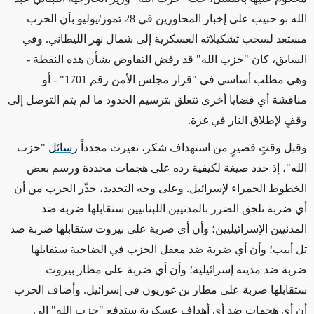
الله بو حبيب على إخبار المحاورين في 28 تموز/يوليو بأن الحزب
مستعد لسحب
تشكيلاته
العسكرية إلى شمال نهر الليطاني. وفي
السابق، كان "حزب الله" قد رفض التفاوض بشأن هذه النقطة -
وهي مطلب أساسي في "قرار مجلس الأمن رقم 1701" - أو
مناقشة أي قضايا أخرى تتعلق بترسيم الحدود ما لم يتم التوصل إلى
وقفٍ لإطلاق النار في غزة.
وقبل وقتٍ قصيرٍ من استهداف شكر، تغيرت مجدداً
رسائل
"حزب
الله"، إذ حدد صيغة لكيفية رده على هجمات محددة ورسم بعض
الخطوط الحمراء لإسرائيل. وعلى وجه التحديد، حذّر الحزب من أن
أي ضربة تلحق الضرر بالمدنيين اللبنانيين ستقابلها ضربة ضد
المدنيين الإسرائيليين؛ وأن أي ضربة على بيروت ستقابلها ضربة ضد
تل أبيب؛ وأن أي ضربة ضد معقل الحزب في الضاحية ستقابلها
ضربة ضد مدينة إسرائيلية؛ وأن أي ضربة على مطار بيروت
ستقابلها ضربة على مطار بن غوريون في إسرائيل. وأضاف الحزب
أن أي هجمات ضد أي أهداف عسكرية ستدفع "حزب الله" إلى