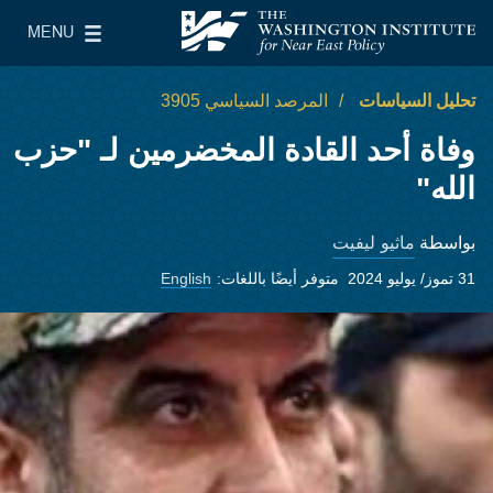
Skip to main content
MENU
معهد واشنطن لسياسات الشرق الأدنى
le Main Menu
تحليل السياسات
المرصد السياسي 3905
وفاة أحد القادة المخضرمين لـ "حزب
الله"
ماثيو ليفيت
بواسطة
31 تموز/ يوليو 2024
متوفر أيضًا باللغات:
English