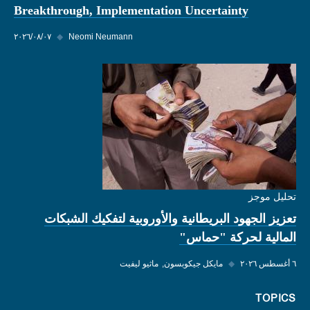
Breakthrough, Implementation Uncertainty
Neomi Neumann
◆
٠٧‏/٠٨‏/٢٠٢٦
تحليل موجز
تعزيز الجهود البريطانية والأوروبية لتفكيك الشبكات
المالية لحركة "حماس"
٦ أغسطس ٢٠٢٦
◆
مايكل جيكوبسون
ماثيو ليفيت
TOPICS