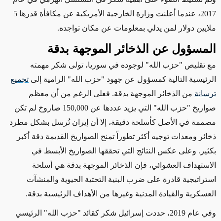
2017، عندما أعلنت وزارة الخارجية الأمريكية عن مكافأة قدرها 5
ملايين دولار لمن يدلي بمعلومات عن مكان تواجده.
المسؤول عن الذخائر الموجهة بدقة
مع تقليص "حزب الله" لوجوده في سوريا، تولى شكر مهمته
الرئيسية التالية كمسؤول عن جهود "حزب الله" الرامية إلى
تجميع
ترسانة
من الذخائر الموجهة بدقة. فعلى الرغم من أن معظم
صواريخ "حزب الله" التي يزيد عددها عن
150,000
صاروخ لم تكن
مصممة في الأصل كأسلحة دقيقة، إلا أن إيران تُرسل بشكل مطرد
ذخائر ومعدات توجيه أكثر تطوراً تمنح الصواريخ القديمة دقة أكبر
بكثير. وعلى عكس
النتائج التي تحققها الصواريخ الأبسط في
الاستهداف العشوائي
، فإن الذخائر الموجهة بدقة هي أسلحة
استراتيجية قادرة على ضرب البنية التحتية الحيوية والمنشآت
العسكرية والقيادة المدنية وغيرها من الأهداف الرئيسية بدقة.
وفي عام 2019، حددت إسرائيل شكر
كقائد
"حزب الله" الرئيسي