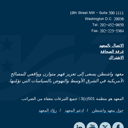
1111 19th Street NW - Suite 500
Washington D.C. 20036
Tel: 202-452-0650
Fax: 202-223-5364
الاتصال بالمعهد
Footer contact links
غرفة الصحافة
الاشتراك
معهد واشنطن يسعى إلى تعزيز فهم متوازن وواقعي للمصالح
الأمريكية في الشرق الأوسط والنهوض بالسياسات التي تؤمّنها.
المعهد هو منظمة 501(c)3 ؛ جميع التبرعات معفاة من الضرائب.
حول معهد واشنطن
ادعم المعهد
روّاد المعهد
Footer quick links
Social media