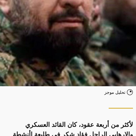
تحليل موجز
لأكثر من أربعة عقود، كان القائد العسكري
والإرهابي الراحل فؤاد شكر في طليعة اأنشطة