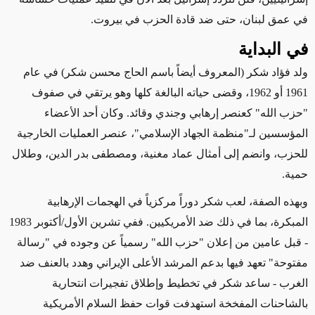
في عمق لبنان، حتى ضد قادة الحزب في بيروت.
في البداية
ولد فؤاد شكر (المعروف أيضاً باسم الحاج محسن شكر)
في
عام
1961 أو 1962، وقضى حياته
البالغة
كلها وهو يرتقي في صفوف
"حزب الله" كعنصر إرهابي وجندي وقائد. وكان أحد الأعضاء
المؤسسين لـ"منظمة الجهاد الإسلامي"، عنصر العمليات الخارجية
للحزب،
وانضم
إلى أمثال عماد مغنية، ومصطفى بدر الدين، وطلال
حمية.
وبهذه الصفة، لعب شكر دوراً
مركزياً
في الهجمات الإرهابية
المبكرة
، بما في ذلك ضد الأمريكيين. ففي تشرين الأول/أكتوبر 1983
- قبل عامين من إعلان "حزب الله" رسمياً عن وجوده في "رسالة
مفتوحة" تعهد فيها بدعم المرشد الأعلى الإيراني وهدد بالعنف ضد
الغرب - ساعد شكر في تخطيط وإطلاق تفجيرات انتحارية
بالشاحنات المفخخة استهدفت قوات حفظ السلام الأمريكية