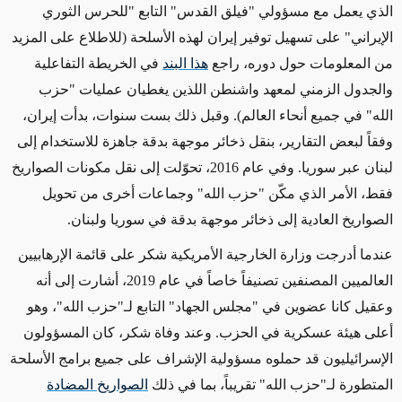
الذي يعمل مع مسؤولي "فيلق القدس" التابع "للحرس الثوري
الإيراني" على تسهيل توفير إيران لهذه الأسلحة (للاطلاع على المزيد
من المعلومات حول دوره، راجع
هذا البند
في الخريطة التفاعلية
والجدول الزمني لمعهد واشنطن اللذين يغطيان عمليات "حزب
الله" في جميع أنحاء العالم). وقبل ذلك بست سنوات، بدأت إيران،
وفقاً لبعض التقارير، بنقل ذخائر موجهة بدقة جاهزة للاستخدام إلى
لبنان عبر سوريا. وفي عام 2016، تحوّلت إلى نقل مكونات الصواريخ
فقط، الأمر الذي مكّن "حزب الله" وجماعات أخرى من تحويل
الصواريخ العادية إلى ذخائر موجهة بدقة في سوريا ولبنان.
عندما أدرجت وزارة الخارجية الأمريكية شكر على قائمة الإرهابيين
العالميين المصنفين تصنيفاً خاصاً في عام 2019، أشارت إلى أنه
وعقيل كانا عضوين في "مجلس الجهاد" التابع لـ"حزب الله"، وهو
أعلى هيئة عسكرية في الحزب. وعند وفاة شكر، كان المسؤولون
الإسرائيليون قد حملوه مسؤولية الإشراف على جميع برامج الأسلحة
المتطورة لـ"حزب الله" تقريباً، بما في ذلك
الصواريخ المضادة