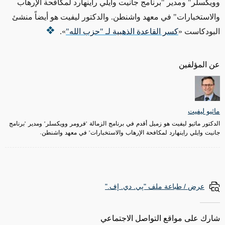
وويكسلر" ومدير "برنامج جانيت وايلي راينهارد لمكافحة الإرهاب
والاستخبارات" في معهد واشنطن. والدكتور ليفيت هو أيضاً منشئ
البودكاست «
كسر القاعدة الذهبية لـ "حزب الله"
».
عن المؤلفين
ماثيو ليفيت
الدكتور ماثيو ليفيت هو زميل أقدم في برنامج الزمالة "فرومر وويكسلر" ومدير "برنامج
جانيت وايلي راينهارد لمكافحة الإرهاب والاستخبارات" في معهد واشنطن.
عرض / طباعة ملف "پي. دي. إف."
شارك على مواقع التواصل الاجتماعي