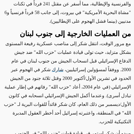
والفرنسية والإيطالية، مما أسفر عن مقتل 241 فرداً في ثكنات
"مشاة البحرية الأمريكية" في بيروت، إلى جانب 58 فرداً فرنسياً و6
مدنيين (بينما فشل الهجوم على الإيطاليين).
من العمليات الخارجية إلى جنوب لبنان
مع مرور الوقت،
انتقل شكر إلى مناصب عسكرية رفيعة المستوى
بشكل متزايد، حيث تولى قيادة
عمليات "حزب الله" ضد جيش
الدفاع الإسرائيلي قبل انسحاب الجيش من جنوب لبنان في عام
2000. ووفقاً
لمسؤولين إسرائيليين
،
شارك
شكر في الهجوم عبر
الحدود في تشرين الأول/أكتوبر 2000 وقتل ثلاثة جنود من الجيش
الإسرائيلي (في عام 2004، أعاد "حزب الله" رفاتهم في إطار عملية
تبادل أسرى). وعندما أكمل الجيش الإسرائيلي انسحابه في كانون
الأول/ديسمبر من ذلك العام، كان شكر قائداً للقوات البرية لـ "حزب
الله" في المنطقة، واعتبرته إسرائيل أحد أخطر العقول المدبرة
التكتيكية للحزب.
ويبدو أن شكر
استمر في قيادة
قوات "حزب الله" في الجنوب