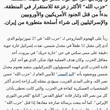
"حزب الله" الأكثر زعزعة للاستقرار في المنطقة،
بدءاً من قتل الجنود الأمريكيين والأوروبيين
والإسرائيليين إلى شراء أسلحة متطورة من إيران.
رداً على الهجوم الصاروخي لـ "حزب الله" في 27 تموز/يوليو الذي
أدى إلى مقتل 12 طفلاً في مجدل شمس، نفذت إسرائيل غارة جوية
دقيقة على مبنى سكني في حي "حارة حريك" في بيروت، أحد
معاقل الحزب. وكان هدف العملية فؤاد شكر، الذي هو أحد كبار
قادة الحزب الذي اتهمه المسؤولون الإسرائيليون بتنفيذ هجوم مجدل
شمس ووصفوه بأنه "
اليد اليمنى
" للأمين العام لـ "حزب الله" حسن
نصر الله. وعلى المدى القريب، سيؤدي مقتله إلى إزاحة إحدى أكثر
الشخصيات العسكرية
كفاءة
في الحزب، والتي كانت تحظى بآذان
كل من نصر الله وكبار
قادة
"فيلق القدس" التابع "للحرس الثوري
الإيراني". كما أنه يبعث برسالة صارخة مفادها: إذا قتل "حزب الله"
إسرائيليين، فلن تتردد إسرائيل بعد الآن في تنفيذ عمليات حساسة