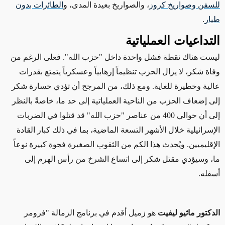
للسفن وصواريخ كروز
، والصواريخ بعيدة المدى، و
الطائرات بدون
طيار
.
التداعيات العملياتية
ليست هناك نقطة
فشل
واحدة
داخل "حزب الله". فعلى الرغم من
وفاة شكر، لا يزال الحزب تنظيماً إرهابياً وعسكرياً يتمتع بقدرات
عالية وخطيرة
للغاية
. ومع ذلك، من المرجح أن تؤدي خسارة شكر
إلى إضعاف الحزب من الناحية العملياتية إلى حد ما،
خاصةً بالنظر
إلى أن
حوالي 400 من عناصر "حزب الله"
قد
قتلوا في الضربات
الإسرائيلية خلال الأشهر التسعة الماضية، بما في ذلك كبار القادة
الإقليميين. ويُحدث هذا الكم من الثقوب الصغيرة فجوة كبيرة نوعاً
ما، وسيؤدي مقتل شكر إلى اتساع الشرخ من رأس الهرم إلى
أسفله.
الدكتور ماثيو ليفيت
هو زميل أقدم في برنامج الزمالة "فرومر