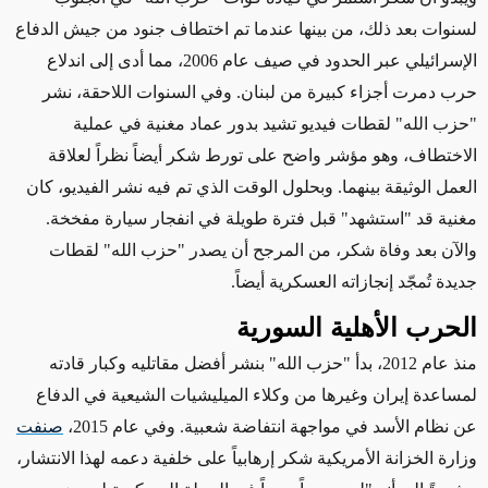
لسنوات بعد ذلك، من بينها عندما تم اختطاف جنود من جيش الدفاع
الإسرائيلي عبر الحدود في صيف عام 2006، مما أدى إلى اندلاع
حرب دمرت أجزاء كبيرة من لبنان. وفي السنوات اللاحقة، نشر
"حزب الله" لقطات فيديو تشيد بدور عماد مغنية في عملية
الاختطاف، وهو مؤشر واضح على تورط شكر أيضاً نظراً لعلاقة
العمل الوثيقة بينهما. وبحلول الوقت الذي تم فيه نشر الفيديو، كان
مغنية قد "استشهد" قبل فترة طويلة في انفجار سيارة مفخخة.
والآن بعد وفاة شكر، من المرجح أن يصدر "حزب الله" لقطات
جديدة تُمجّد
إنجازاته
العسكرية أيضاً.
الحرب الأهلية السورية
منذ عام 2012، بدأ "حزب الله" بنشر أفضل مقاتليه وكبار قادته
لمساعدة إيران وغيرها من وكلاء الميليشيات الشيعية في الدفاع
عن نظام الأسد في مواجهة انتفاضة شعبية. وفي عام 2015،
صنفت
وزارة الخزانة الأمريكية شكر إرهابياً على خلفية دعمه لهذا الانتشار،