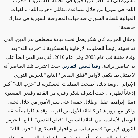
مشيرةً إلى أنه "لعب دوراً حيوياً في
الحملة العسكرية ل
ـ
«
حزب
الله
»
في سوريا من خلال مساعدة مقاتلي
«
حزب الله
»
والقوات
الموالية للنظام السوري ضد قوات المعارضة السورية في معارك
حاسمة".
وخلال الحرب، كان شكر يعمل تحت
قيادة
مصطفى بدر الدين، الذي
تم تعيينه رئيساً للعمليات الإرهابية والعسكرية لـ "حزب الله" بعد
وفاة مغنية في عام 2008.
و
في عام 2016،
قُتل
بدر الدين أيضاً على
يد عناصر إيرانية،
وفقاً لبعض التقارير
، حيث اعتبرت تلك العناصر أنه
لا يمتثل بما يكفي لأوامر "فيلق القدس" التابع "للحرس الثوري
الإيراني".
وبعد ذلك
، أصبحت
العمليات العسكرية ل
ـ "حزب الله" أكثر
إذعاناً لطهران، حيث أشرف شكر وغيره من القادة رفيعي المستوى
(مثل إبراهيم عقيل وطلال حمية) على سير الأمور من خلال لجنة،
ولكن مع بروز شكر كالقائد الأول
بين أقرانه. وقد شكلوا معاً حلقة
الوصل الأساسية بين القائد السابق لـ"فيلق القدس" التابع "للحرس
الثوري الإيراني" قاسم سليماني والجهاز العسكري لـ"حزب الله".
وتم تسليط الضوء على أهمية شكر في التسلسل الهرمي في عام