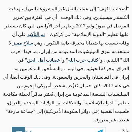
"أصحاب الكهف" إلى عملية القتل غير المشروعة التي استهدفت
ألكسندر ميسيلدين، وفي ذلك الوقت - أي في الفترة بين تحرير
الموصل في تموز/يوليو 2017 وتطهير آخر الأراضي التي كان يسيطر
عليها تنظيم "الدولة الإسلامية" في كركوك -
تم التأكيد
على أن
وفاته تسببت بها
شظايا مخترقة ذاتية التكوين
، وهي
سلاح مميز
لا
تستخدمه سوى الميليشيات المدعومة من إيران، بما فيها "حزب
الله" اللبناني، و"
كتائب حزب الله
" و"
عصائب أهل الحق
" في
العراق، وحركة الحوثيين في اليمن، والمسلَّحين المدعومين من
إيران في أفغانستان والبحرين والسعودية. وفي ذلك الوقت أيضاً، أي
في عام 2017، كان احتمال تَعَرُّض شخص أمريكي لهجومٍ من
الميليشيات الشيعية المدعومة من إيران يُعتبَر مدمِّراً لحملة مكافحة
تنظيم "الدولة الإسلامية" والعلاقات بين الولايات المتحدة والعراق،
فنُسبت القضية
(في دوائر الحكومة الأمريكية)
إلى "
جماعة
مارقة"
شيعية غير معروفة.
و
الآن،