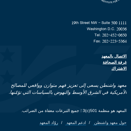
1111 19th Street NW - Suite 500
Washington D.C. 20036
Tel: 202-452-0650
Fax: 202-223-5364
الاتصال بالمعهد
Footer contact links
غرفة الصحافة
الاشتراك
معهد واشنطن يسعى إلى تعزيز فهم متوازن وواقعي للمصالح
الأمريكية في الشرق الأوسط والنهوض بالسياسات التي تؤمّنها.
المعهد هو منظمة 501(c)3 ؛ جميع التبرعات معفاة من الضرائب.
حول معهد واشنطن
ادعم المعهد
روّاد المعهد
Footer quick links