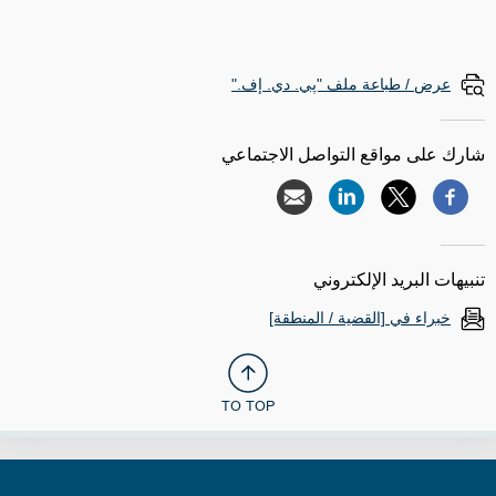
عرض / طباعة ملف "پي. دي. إف."
شارك على مواقع التواصل الاجتماعي
تنبيهات البريد الإلكتروني
خبراء في [القضية / المنطقة]
TO TOP