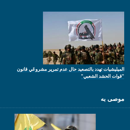
الميليشيات تهدد بالتصعيد حال عدم تمرير مشروعَي قانون
"قوات الحشد الشعبي"
موصى به