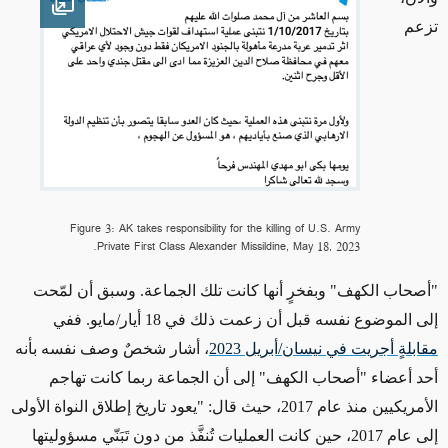
en image
تزعم
Figure 3: AK takes responsibility for the killing of U.S. Army
Private First Class Alexander Missildine, May 18, 2023.
"أصحاب الكهف" وبفخرٍ أنها كانت تلك الجماعة. وسبق أن لمّحت
إلى الموضوع نفسه قبل أن زعمت ذلك في 18 أيار/مايو. ففي
مقابلةٍ أجريت في نيسان/أبريل 2023
، أشار شخصٌ وصف نفسه بأنه
أحد أعضاء "أصحاب الكهف"
إلى أن الجماعة ربما كانت تهاجم
الأمريكيين منذ عام 2017، حيث قال: "يعود تاريخ إطلاق النواة الأولى
إلى عام 2017، حين كانت العمليات تُنفَّذ من دون تَبَنّي مسؤوليتها