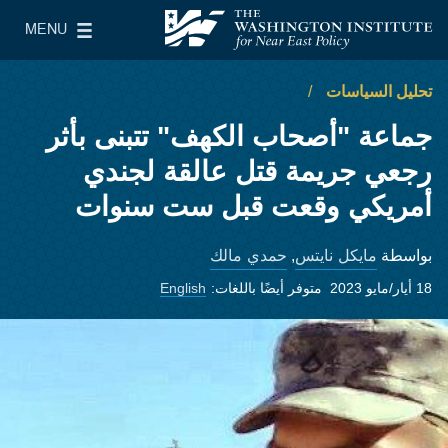
Skip to main content
MENU
معهد واشنطن لسياسات الشرق الأدنى
le Main Menu
تحليل السياسات
جماعة "أصحاب الكهف" تتبنى بأثر
رجعي جريمة قتل عالقة لجندي
أمريكي وقعت قبل ست سنوات
مايكل نايتس
حمدي مالك
بواسطة
,
18 أيار/مايو 2023
متوفر أيضًا باللغات:
English