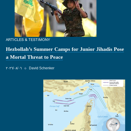
ARTICLES & TESTIMONY
Hezbollah’s Summer Camps for Junior Jihadis Pose
a Mortal Threat to Peace
David Schenker
◆
٠٦‏/٠٨‏/٢٠٢٦