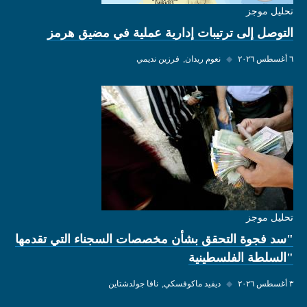
تحليل موجز
التوصل إلى ترتيبات إدارية عملية في مضيق هرمز
٦ أغسطس ٢٠٢٦
◆
نعوم ريدان
فرزين نديمي
تحليل موجز
"سد فجوة التحقق بشأن مخصصات السجناء التي تقدمها
"السلطة الفلسطينية
٣ أغسطس ٢٠٢٦
◆
ديفيد ماكوفسكي
نافا جولدشتاين