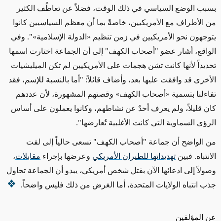
بسبب الوضع السياسي في ذلك الوقت،
فضلاً عن
تعاطُف الكثير
من الأطراف مع الأمريكيين، خاصةً بما أن معظم السياسيين كانوا
يتوجهون نحو الأمريكيين في زمن
تنظيم
«
الدولة الإسلامية
»
". وفي
الواقع، أشار عضو "أصحاب الكهف" إلى أن الجماعة اختارت اسمها
تحديداً لأنها كانت تشن
هجمات
على الأمريكيين لم تكن الميليشيات
الأخرى قد وافقت عليها بعد، وأضاف قائلاً: "
أما
بالنسبة للإسم، فقد
تفاءلنا بتسمية
«
أصحاب الكهف
»
وقصتهم المشهورة، لأن عددهم
كان قليلاً، ولم يعرف أحدٌ عن نشاطهم، وكانوا يعملون على أساس
الرؤى السماوية التي كانت الأغلبية تُعارضها".
من الواضح أن جماعة "أصحاب الكهف" تسعى حالياً إلى
لفت
الانتباه. فبين
تهديداتها للطيران الأمريكي
وعرضها بإجراء
مقابلات
،
وصولاً إلى ادعائها الآن بقتل شخص أمريكي، يبدو أن الجماعة تحاول
جذب انتباه الولايات المتحدة، أما الغرض من ذلك فليس واضحاً.
عن المؤلفين