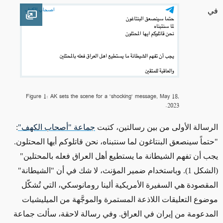
في
en image
Figure 1: AK sets the scene for a "shocking" message, May 18,
2023.
الرسالة الأولى من بين رسالتين، كتبت
جماعة "أصحاب الكهف"
:
"حتماً سينصعق البنتاغون لما سنتبناه، نحن قاتلوكم أيها المحتلون.
يجب أن تفهم الشيطانة ما يستطيع أهل العراق فعله بالمحتلين"
(الشكل 1).
وباستخدام ضمير المؤنث، لا شك في أن "الشيطانة"
المقصودة هي السفيرة الأمريكية ألينا رومانوسكي، التي تُشكّل
موضوع التعليقات اللاذعة المستمرة والموجَّهة من الميليشيات
المدعومة من
إيران في العراق. وفي رسالة لاحقة، سألت جماعة