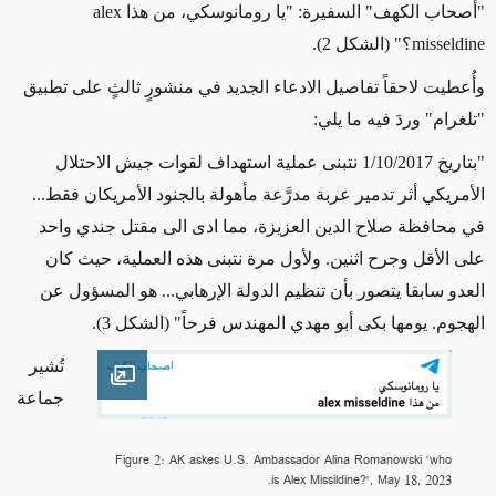
"أصحاب الكهف" السفيرة: "يا رومانوسكي، من هذا
alex
misseldine؟"
(الشكل 2).
وأُعطيت لاحقاً تفاصيل الادعاء الجديد في منشورٍ ثالثٍ على تطبيق
"تلغرام" وردَ فيه ما يلي:
"بتاريخ
1/10/2017 نتبنى عملية استهداف لقوات جيش الاحتلال
الأمريكي أثر تدمير عربة مدرَّعة مأهولة بالجنود الأمريكان فقط...
في محافظة صلاح الدين العزيزة، مما ادى الى مقتل جندي واحد
على الأقل وجرح اثنين. ولأول مرة نتبنى هذه العملية، حيث كان
العدو سابقا يتصور بأن تنظيم الدولة الإرهابي... هو المسؤول عن
الهجوم. يومها بكى أبو مهدي المهندس فرحاً"
(الشكل 3)
.
تُشير
Open image
جماعة
Figure 2: AK askes U.S. Ambassador Alina Romanowski "who
is Alex Missildine?", May 18, 2023.