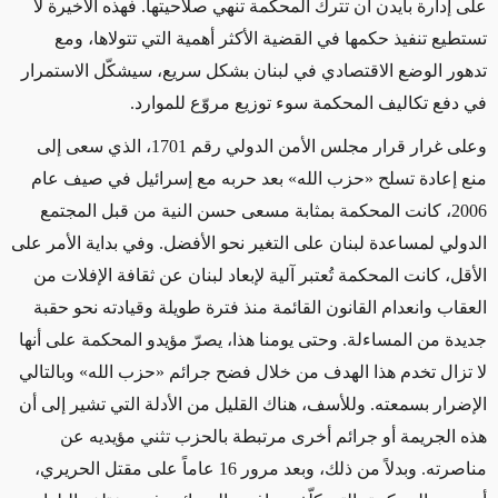
على إدارة بايدن
أن تترك المحكمة تنهي صلاحيتها
.
فهذه الأخيرة لا
تستطيع تنفيذ
حكمها
في القضية الأكثر أهمية التي
تتولاها،
ومع
تدهور الوضع الاقتصادي
في لبنان بشكل سريع
، سيشكّل
الاستمرار
في
دفع تكاليف المحكمة
سوء توزيع مروّع
للموارد.
وعلى غرار قرار مجلس الأمن الدولي رقم 1701، الذي سعى إلى
منع إعادة تسلح
«
حزب الله
»
بعد حربه مع إسرائيل في صيف
عام
2006، كانت المحكمة بمثابة مسعى حسن النية من قبل المجتمع
الدولي لمساعدة لبنان على التغير نحو الأفضل. وفي بداية الأمر
على
الأقل
، كانت المحكمة تُعتبر آلية
لإبعاد
لبنان
عن
ثقافة الإفلات من
العقاب
وانعدام القانون
القائمة منذ فترة طويلة وقيادته نحو حقبة
جديدة من المساءلة. و
حتى
يومنا هذا، يصرّ
مؤيدو
المحكمة على أنها
لا تزال تخدم هذا الهدف من خلال
فضح
جرائم
«
حزب الله
»
وبالتالي
الإضرار
بسمعته.
وللأسف، هناك القليل من الأدلة التي تشير إلى
أن
هذه الجريمة أو جرائم أخرى مرتبطة بالحزب تثني مؤيديه عن
مناصرته. وبدلاً من ذلك، وبعد مرور 16 عاماً على مقتل الحريري،