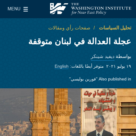
Skip to main content
MENU
معهد واشنطن لسياسات الشرق الأدنى
le Main Menu
تحليل السياسات
صفحات رأي ومقالات
عجلة العدالة في لبنان متوقفة
ديفيد شينكر
بواسطة
١٩ يوليو ٢٠٢١
متوفر أيضًا باللغات:
English
Also published in
"فورين بوليسي"