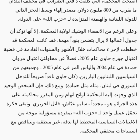
أصبحت المحكمة، التي
كلّفت دافعي الضرائب في مختلف البلدان
ما يقرب من
800 مليون دولار، مصدر إلهاء وسط العجز
الذاتي
للدولة اللبنانية
والهيمنة المتزايدة
لـ
«
حزب الله
»
على الدولة.
وعلى الرغم من
الانقضاء الوشيك لولاية المحكمة، إلا أنها
تؤكد
أن
جدول أعمالها لا يزال يتضمن بنوداً مهمة. فقد كانت
المحكمة
قد
خططت لإجراء محاكمات خلال الأشهر والسنوات القادمة في قضية
اغتيال جورج حاوي عام 2005،
فضلاً عن
محاولتيْ اغتيال مروان
حمادة في
عام
2004 وإلياس المر في
عام
2005
- وجميعهم من
السياسيين اللبنانيين البارزين. (كان حاوي ناقداً صريحاً للتدخل
السوري في لبنان، مثله مثل حمادة).
ومع ذلك، فإن
الشخص الوحيد
الذي
وجهت إليه المحكمة لوائح اتهام
ومن المقرر محاكمته على
هذه الجرائم هو
- مجدداً -
سليم عيّاش،
قاتل
الحريري. وتبقى فكرة
تحمّل عميل واحد لـ
«
حزب الله
»
بمفرده مسؤولية موجة من
الاغتيالات السياسية المخطط لها بدقة، غير منطقية وتتناقض مع
استنتاجات محققي المحكمة.