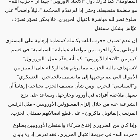
المقاومة".
كما
تدرك دول "الاتحاد الأوروبي" جيداً أن
«
حزب الله
»
هو منظمة منضبطة. وحتى إذا لم تقدّم المحكمة "دليلاً واضحاً" على
ضلوع نصرالله مباشرة باغتيال الحريري،
فلا يمكن تصوّر
تصرّف
عيّاش بشكل مستقل.
إن عدم تصنيف «
حزب الله
» بكامله ك
منظمة إرهابية على المستوى
الوطني
يمكّن
الحزب
من
مواصلة عملياته "السياسية" في قسم
كبير من "الاتحاد الأوروبي". كما أنه يعقّد عمل "اليوروبول"
لاستهداف مالية الحزب، مما يرغم هذه
الوكالة
على التمييز بين
الأموال التي
يتم توجيهها
إلى ما يسمى
بالجناحين
"العسكري"
و"السياسي" للحزب. ومن شأن تصنيف الحزب بجناحيه إرهابياً أن
يسهل ملاحقة أفراده في أوروبا وخارجها، ويساعد على
نزع
الشرعية عنه
من خلال إلزام المسؤولين الأوروبيين
- مثل الرئيس
الفرنسي إيمانويل ماكرون -
على قطع اتصالاتهم بممثلي الحزب.
و
إذا
كان
من الضروري
إقناع شركاء واشنطن الأوروبيين بضلوع
«
حزب الله
»
في جريمة اغتيال الحريري،
فقد تدرس
إدارة بايدن