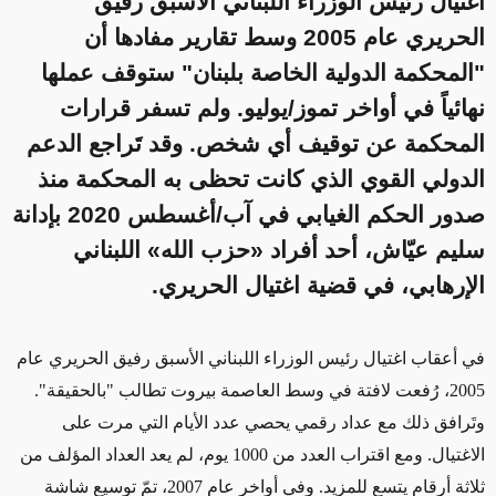
اغتيال رئيس الوزراء اللبناني الأسبق رفيق
الحريري عام 2005 وسط تقارير مفادها أن
"المحكمة الدولية الخاصة بلبنان" ستوقف عملها
نهائياً في أواخر تموز/يوليو. ولم تسفر قرارات
المحكمة عن توقيف أي شخص. وقد تَراجع الدعم
الدولي القوي الذي كانت تحظى به المحكمة منذ
صدور الحكم الغيابي في آب/أغسطس 2020 بإدانة
سليم عيّاش، أحد أفراد «حزب الله» اللبناني
الإرهابي، في قضية اغتيال الحريري.
في أعقاب
اغتيال رئيس الوزراء اللبناني
الأسبق
رفيق الحريري عام
2005، رُفعت لافتة في وسط العاصمة بيروت تطالب "بالحقيقة".
وتَرافق ذلك مع عداد رقمي يحصي عدد الأيام التي مرت على
الاغتيال. ومع
اقتراب العدد
من
1000
يوم، لم يعد العداد المؤلف من
ثلاثة أرقام يتسع للمزيد. وفي أواخر
عام
2007، تمّ توسيع شاشة