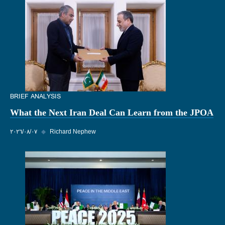
BRIEF ANALYSIS
What the Next Iran Deal Can Learn from the JPOA
Richard Nephew
◆
٠٧‏/٠٨‏/٢٠٢٦