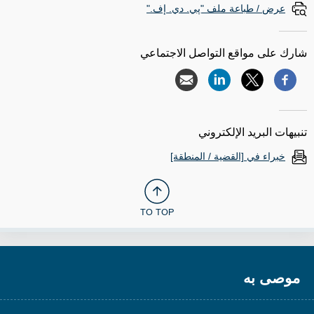
عرض / طباعة ملف "پي. دي. إف."
شارك على مواقع التواصل الاجتماعي
تنبيهات البريد الإلكتروني
خبراء في [القضية / المنطقة]
TO TOP
موصى به