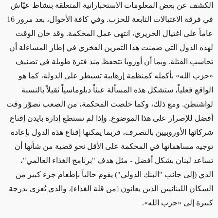
الكشف عن بعض المعلومات الاستخباراتية
المتعلقة
بنشاط عيّاش
في فرقة الاغتيالات التابعة للحزب. وفي كافة الأحوال، بعد مرور 16
عاماً على اغتيال الحريري، انتهى عمل المحكمة. و
قد
حان الوقت
لهذه الدول التي ضمنت هذا التمرين الفخري في إطار المساءلة أن
تحاسب القتلة. وبما أن أوروبا
تتحفظ
منذ فترة طويلة
في
تصنيف
«
حزب الله
» بأكمله
كمنظمة إرهابية تسيطر على الدولة، كما هو
الواقع فعلياً، ستشكل هذه المسألة
عبئاً دبلوماسياً ثقيلاً
بالنسبة
لواشنطن. ومع ذلك، و
كما خلصت
المحكمة، من الصعب تصوّر وقت
أفضل للإصرار على
هذا
الموضوع.
وإذا لم تستطع
إدارة بايدن إقناع
شركائها الأوروبيين بالتصرف،
فربما يمكنها
إقناع هذه الدول بإعادة
توجيه مساهماتها في المحكمة على الأقل نحو قضية
من شأنها أن
تساعد لبنان بشكل أفضل
- مثل هدف "برنامج الغذاء العالمي"،
الذي (إلى جانب "البنك الدولي") يقوم حالياً بإطعام جزء كبير من
السكان اللبنانيين الذين يعانون
[من قلة الغذاء]
، و
الذي يُعزى بدرجة
كبيرة إلى
«
حزب الله
»
.