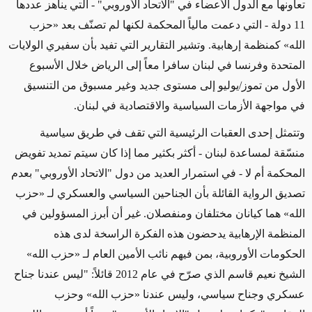
تعاونها مع الدول الأعضاء في "الاتحاد الأوروبي" - التي يناهز عددها
11 دولة - التي دعمت مالياً المحكمة لكنها لم تصنّف بعد
«
حزب
الله
» كمنظمة
إرهابية. وتشير
التقارير التي تفيد بأن سفيري الولايات
المتحدة وفرنسا
في لبنان سافرا معاً إلى الرياض خلال الأسبوع
الأول من تموز/يوليو إلى مستوى جديد وغير مسبوق من التنسيق
في مواجهة
الأزمات
السياسية والاقتصادية
في
لبنان.
وتتمثل إحدى العقبات الرئيسية التي تقف في طريق
سياسية
منسّقة لمساعدة لبنان
- أكثر بكثير مما إذا كان سيتم تمديد تفويض
المحكمة أم لا - في
استمرار العديد من دول "الاتحاد الأوروبي" بعدم
تصديق الرواية
القائلة بأن
الجناحين السياسي والعسكري
لـ «
حزب
الله
»
هما كيانان مختلفان ومنفصلان. غير أن أبرز المسؤولين في
المنظمة الإرهابية يدحضون هذه الفكرة الراسخة لدى هذه
الحكومات الأوروبية، بمن فيهم نائب الأمين العام
لـ «
حزب الله
»
الشيخ نعيم قاسم الذي صرّح في
عام
2012 قائلاً: "ليس عندنا جناح
عسكري وجناح سياسي، وليس عندنا
«
حزب الله
»
وحزب