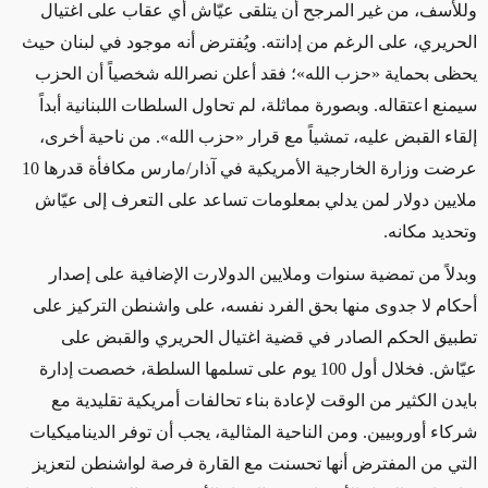
وللأسف، من
غير المرجح
أن يتلقى عيّاش أي عقاب على اغتيال
الحريري
، على الرغم من إدانته
.
ويُفترض أنه موجود
في لبنان حيث
يحظى بحماية
«
حزب الله
»
؛ فقد أعلن نصرالله شخصياً أن الحزب
سيمنع
اعتقاله.
وبصورة مماثلة
، لم تحاول السلطات اللبنانية
أبداً
إلقاء القبض عليه
، تمشياً مع قرار
«
حزب الله
»
. من ناحية أخرى،
عرضت
وزارة الخارجية الأمريكية في آذار/مارس مكافأة
قدرها
10
ملايين دولار لمن يدلي بمعلومات تساعد على التعرف إلى عيّاش
وتحديد مكانه.
وبدلاً من تمضية سنوات وملايين الدولارت الإضافية على إصدار
أحكام لا جدوى منها بحق الفرد نفسه، على واشنطن التركيز على
تطبيق الحكم الصادر في قضية اغتيال الحريري
والقبض على
عيّاش. فخلال أول 100 يوم على تسلمها السلطة، خصصت إدارة
بايدن الكثير من الوقت لإعادة بناء تحالفات أمريكية تقليدية مع
شركاء أوروبيين. ومن الناحية المثالية، يجب أن توفر الديناميكيات
التي من المفترض أنها تحسنت مع القارة فرصة لواشنطن لتعزيز