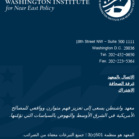
Homepage
1111 19th Street NW - Suite 500
Washington D.C. 20036
Tel: 202-452-0650
Fax: 202-223-5364
الاتصال بالمعهد
Footer contact links
غرفة الصحافة
الاشتراك
معهد واشنطن يسعى إلى تعزيز فهم متوازن وواقعي للمصالح
الأمريكية في الشرق الأوسط والنهوض بالسياسات التي تؤمّنها.
المعهد هو منظمة 501(c)3 ؛ جميع التبرعات معفاة من الضرائب.