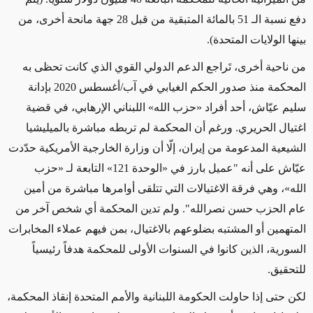
دفع نسبة الـ 51 بالمائة المتبقية من قبل 28 جهة مانحة أخرى، من
بينها الولايات المتحدة).
من ناحية أخرى، تَراجع الدعم الدولي القوي الذي كانت تحظى به
المحكمة منذ صدور الحكم الغيابي في آب/أغسطس 2020 بإدانة
سليم عيّاش، أحد أفراد
«
حزب الله
»
اللبناني الإرهابي، في قضية
اغتيال الحريري. ورغم أن المحكمة لم تربطه مباشرة بالميليشيا
الشيعية المدعومة من إيران، إلّا أن وزارة الخارجية الأمريكية
حدّدت
عيّاش
على
أنه "عميل
بارز
في
«
الوحدة 121
»
التابعة
لـ «
حزب
الله
»
، وهي فرقة الاغتيالات التي تتلقى أوامرها مباشرة من أمين
عام الحزب حسن نصرالله". ولم تدين المحكمة أي شخص آخر من
المتهمين أو المشتبه بضلوعهم بالاغتيال، بمن فيهم عملاء
المخابرات
السورية، الذين كانوا في السنوات الأولى للمحكمة هدفاً رئيسياً
للتحقيق
.
لكن حتى
إذا
حاولت الحكومة اللبنانية والأمم المتحدة إنقاذ المحكمة،