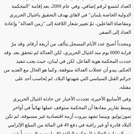
العداد لتتسع لرقم إضافي. وفي عام 2009، بعد
إقامة
"المحكمة
الدولية الخاصة بلبنان" في لاهاي
بهدف التحقيق
باغتيال الحريري
ومقاضاة
الفاعلين، تمّ تغيير شعار اللافتة إلى "زمن العدالة" وإعادة
العداد إلى الصفر.
ومجدداً أصبح عدد الأيام المسجل يتألف من أربعة أرقام. وقد مرّ
قرابة
6000
يوم منذ اغتيال الحريري، لكن العدالة لم تتحقق بعد. وقد
حددت المحكمة هوية الفاعل، لكن في لبنان، حيث يجب تنفيذ
الحكم، يبدو أن عجلات العدالة متوقفة. وكما
هو
الحال مع
العديد من
جرائم القتل السياسي التي
شهدتها البلاد، لم
يُحاسب
أحد
على
مقتله.
وفي الأسابيع الأخيرة
، تجددت الأخبار عن حادثة اغتيال الحريري
وسط تقارير
مفادها أن
المحكمة ستوقف عملها
نهائياً في
أواخر
تموز/يوليو. وبينما تشهد بيروت أزمة اقتصادية غير مسبوقة،
لم تكن
البلاد
قادرة أو غير راغبة في
دفع 49 في المائة من المبلغ الإلزامي
من
الميزانية الحالية للمحكمة
البالغة 40 مليون دولار سنوياً.
(يتم