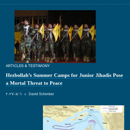
ARTICLES & TESTIMONY
Hezbollah’s Summer Camps for Junior Jihadis Pose
a Mortal Threat to Peace
David Schenker
◆
٠٦‏/٠٨‏/٢٠٢٦