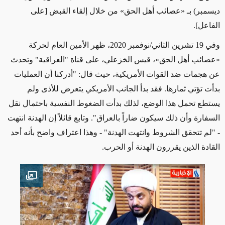
ديسمبر)
بـ
«
عصائب أهل الحق
»
من خلال إلقاء القبض [على
الفاعل].
وفي
19
تشرين الثاني/نوفمبر
2020
، ظهر الأمين العام لحركة
«
عصائب أهل الحق
»
، قيس الخزعلي، على قناة "العراقية" وتحدث
عن هجمات ضد القوات الأمريكية، حيث قال: "أدركنا أن العمليات
بدأت تؤتي ثمارها. فقد بدأ الجانب الأمريكي يتعرض للأذى ولم
يستطع تحمل هذا الوضع، لذلك بدأت الضغوط النفسية باحتمال نقل
السفارة
وأن ذلك سيكون ضاراً
بالعراق". وتابع قائلاً إن الهدنة انتهت
- "لم تتحقق الشروط وانتهت الهدنة" - وهذا اعتراف واضح بأنه أحد
القادة الذين يقررون الهدنة أو الحرب.
en image