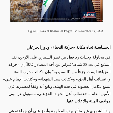
Figure 3: Qais al-Khazali, al-Iraqiya TV, November 19, 2020.
الحساسية تجاه مكانة
«
حركة النجباء
»
ودور الخزعلي
في محاولة لإحداث رد فعل من نصر الشمري على الأرجح، نقل
المذيع في بث
28
شباط/فبراير عن أحد المصادر قائلاً، إن
«
حركة
النجباء
»
ليست جزءاً من
"التنسيقية"
وإن
«
كتائب حزب الله
»
و
«
عصائب أهل الحق
»
و
«
كتائب سيد الشهداء
»
و
«
كتائب الإمام علي
»
تتمتع بكامل العضوية في هذه الهيئة. وتابع أنه وفقاً لمصدره، فإن
الأمين العام لـ
«
عصائب أهل الحق
»
، الخزعلي، مسؤول عن تبني
مواقف الهيئة والإعلان عنها.
وبدا الشمري غير متأثر بهذه المعلومة وأصرّ على أن جماعته هي