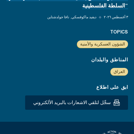
"السلطة الفلسطينية
٣ أغسطس ٢٠٢٦
◆
ديفيد ماكوفسكي
نافا جولدشتاين
TOPICS
الشؤون العسكرية والأمنية
المناطق والبلدان
العراق
ابق على اطلاع
سجِّل لتلقي الاشعارات بالبريد الألكتروني