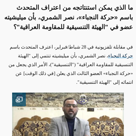
ما الذي يمكن استنتاتجه من اعتراف المتحدث
باسم «حركة النجباء»، نصر الشمري، بأن ميليشيته
عضو في "الهيئة التنسيقية للمقاومة العراقية"؟
في مقابلة تلفزيونية في
28
شباط/فبراير،
اعترف
المتحدث باسم
حركة النجباء
، نصر الشمري،
بأن ميليشيته
تنتمي إلى "الهيئة
التنسيقية للمقاومة العراقية" ("التنسيقية")، الأمر الذي يجعل من
«
حركة النجباء
»
العضو الثالث الذي يعلن [في ذلك الوقت] عن
انتمائه إلى
"الهيئة التنسيقية"
.
en image