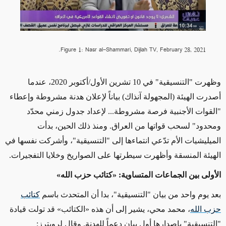
Figure 1: Nasr al-Shammari, Dijlah TV, February 28, 2021.
وظهرت
"التنسيقية"
في
10
تشرين الأول/أكتوبر
2020
، عندما
أصدرت الهيئة (المجهولة آنذاك) بياناً لإعلان هدنة مشروطة وإعطاء
"القوات الأجنبية فرصة مشروطة... لإعداد جدول زمني محدّد
ومحدود" لسحب قواتها من العراق. ومنذ ذلك الحين، بدأت
الميليشيات الأم
تدّعي
انتماءها إلى
"التنسيقية"
، وأشركت نفسها في
الهيئة المنسقة وأظهرت سيطرتها على الصواريخ وخلايا التفجيرات.
الأولى بين الجماعات المتساوية:
«
كتائب حزب الله
»
بعد يوم واحد من بيان
"التنسيقية"
، بدا أن المتحدث باسم
كتائب
حزب الله
،
محمد محي،
يشير إلى أن هذه
«ال
كتائب
»
قد
تولت
قيادة
"التنسيقية"
بإصدارها أول بيان دعماً
للهدنة. وقال لرويترز: