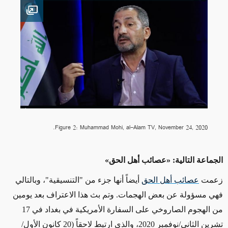
en image
Figure 2: Muhammad Mohi, al-Alam TV, November 24, 2020.
الجماعة التالية:
«
عصائب أهل الحق
»
زعمت
عصائب أهل الحق
أيضاً أنها جزء من
"التنسيقية"
، وبالتالي
فهي مسؤولة عن بعض الهجمات. وتم بث هذا
الاعتراف
بعد يومين
من الهجوم الصاروخي على السفارة الأمريكية في بغداد في
17
تشرين الثاني/نوفمبر
2020
، والذي ارتبط
لاحقاً (20 كانون الأول/