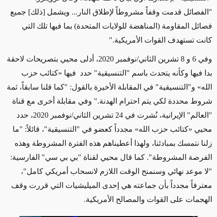
"الفصائل قدمت وقفاً مشروطاً لإطلاق النار... ويشمل [ذلك] جميع
فصائل المقاومة (المناهضة للولايات المتحدة)
بما فيها تلك التي
كانت تستهدف
القوات الأمريكية."
وفي
6
و
8
تشرين الثاني/نوفمبر
2020
، أدلى محيي بتصريحات لاحقة
بدا فيها وكأنه يتحدث باسم
"التنسيقية"
حدد
فيها
«
كتائب حزب
الله
»
و"التنسيقية" في المقابلة الأخيرة بالقول: "كما قلنا سابقاً، ثمة
شروط محددة لكي يتم احترام الهدنة." وفي مقابلة أخرى مع قناة
"العالم" الإيرانية، نُشرت في
24
تشرين الثاني/نوفمبر
2020
،
حدد
محيي
«
كتائب حزب الله
»
مجدداً كعضو في
"التنسيقية"
، قائلاً: "ما
زلنا نتمسك بمبادئنا، ولهذا أعطيناهم هذه الفترة المشروطة وهذه
الفرصة المشروطة".
كما قال
محيي لقناة "بي بي سي" الفارسية:
"لا موعد نهائي وسنمنح الوقت اللازم لانسحاب أمريكي كامل"،
معترفاً مجدداً بأن جماعته هي إحدى الميليشيات التي قررت وقف
الهجمات على القوات والمصالح الأمريكية.