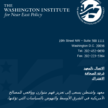
Homepage
1111 19th Street NW - Suite 500
Washington D.C. 20036
Tel: 202-452-0650
Fax: 202-223-5364
الاتصال بالمعهد
Footer contact links
غرفة الصحافة
الاشتراك
معهد واشنطن يسعى إلى تعزيز فهم متوازن وواقعي للمصالح
الأمريكية في الشرق الأوسط والنهوض بالسياسات التي تؤمّنها.