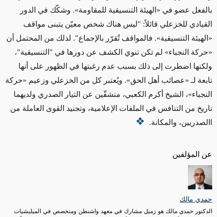
بالفعل عضو في
«
الهيئة التنسيقية للمقاومة
»
. وشكّك في الدور
القيادي للخزعلي قائلاً: "ليس هناك شخص معيّن يتبنى مواقف
«
الهيئة التنسيقية
»
. فالمواقف تُقرّر بالإجماع". لذلك من المحتمل أن
«
حركة النجباء
»
لم تكن تنوي الكشف عن دورها في "التنسيقية"،
ولكنها اضطرت إلى ذلك بسبب عدم رغبتها في الظهور على أنها
تابعة لـ
«
عصائب أهل الحق
»
. ويُعتبر كل من الخزعلي وزعيم
«
حركة
النجباء
»
، الشيخ أكرم الكعبي، منشقّين عن التيار الصدري ولديهما
تاريخ من التنافس في الملفات الإعلامية، وتجنيد القوى العاملة من
االصدريين، والمكانة.
عن المؤلفين
حمدي مالك
الدكتور حمدي مالك هو زميل مشارك في معهد واشنطن ومتخصص في الميليشيات