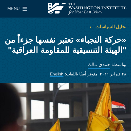
Skip to main content
MENU
معهد واشنطن لسياسات الشرق الأدنى
le Main Menu
تحليل السياسات
«حركة النجباء» تعتبر نفسها جزءاً من
"الهيئة التنسيقية للمقاومة العراقية"
حمدي مالك
بواسطة
٢٨ فبراير ٢٠٢١
متوفر أيضًا باللغات:
English