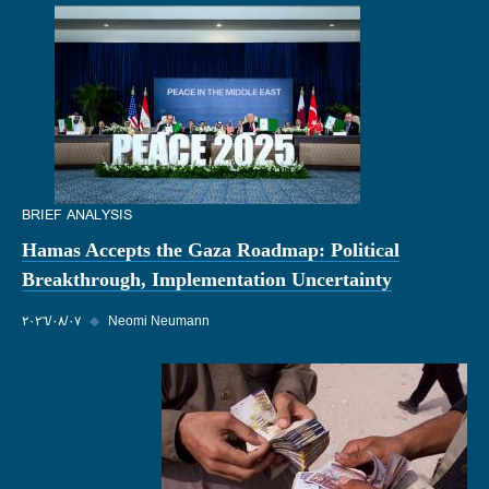
BRIEF ANALYSIS
Hamas Accepts the Gaza Roadmap: Political
Breakthrough, Implementation Uncertainty
Neomi Neumann
◆
٠٧‏/٠٨‏/٢٠٢٦