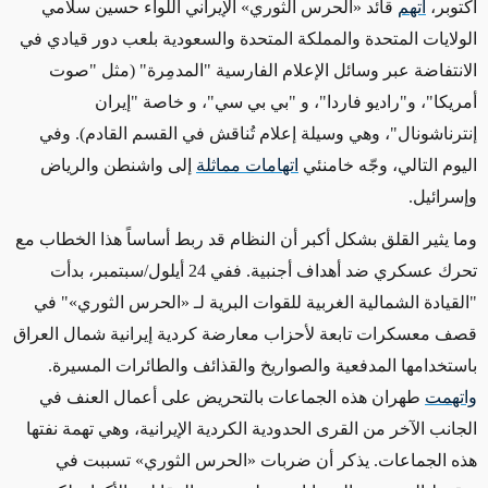
أكتوبر،
اتهم
قائد
«
الحرس الثوري
»
الإيراني اللواء حسين سلامي
الولايات المتحدة والمملكة المتحدة والسعودية بلعب دور
قيادي
في
الانتفاضة
عبر وسائل الإعلام
الفارسية "المدمِرة"
(مثل "صوت
أمريكا"، و"راديو فاردا"، و "بي بي سي"، و خاصة
"إيران
إنترناشونال"
، وهي وسيلة إعلام تُناقش في القسم القادم)
. وفي
اليوم التالي، وجّه خامنئي
اتهامات مماثلة
إلى
واشنطن والرياض
وإسرائيل.
وما يثير القلق بشكل أكبر أن النظام
قد ربط
أساساً هذا الخطاب مع
تحرك عسكري ضد أهداف أجنبية. ففي 24 أيلول/سبتمبر، بدأت
"القيادة الشمالية الغربية للقوات البرية
لـ «
الحرس الثوري
»
"
في
قصف
معسكرات
تابعة
لأحزاب معارضة كردية إيرانية شمال العراق
باستخدامها المدفعية والصواريخ والقذائف والطائرات المسيرة.
واتهمت
طهران هذه الجماعات بالتحريض على أعمال العنف في
الجانب الآخر من القرى الحدودية الكردية الإيرانية، وهي تهمة نفتها
هذه الجماعات. يذكر أن ضربات
«
الحرس الثوري
»
تسببت
في