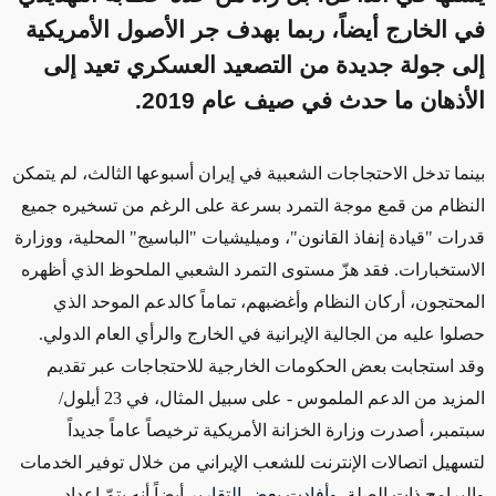
في الخارج أيضاً، ربما بهدف جر الأصول الأمريكية
إلى جولة جديدة من التصعيد العسكري تعيد إلى
الأذهان ما حدث في صيف عام 2019.
بينما تدخل الاحتجاجات الشعبية في إيران أسبوعها الثالث، لم يتمكن
النظام من قمع موجة التمرد بسرعة على الرغم من تسخيره جميع
قدرات "قيادة إنفاذ القانون"، وميليشيات "الباسيج" المحلية، ووزارة
الاستخبارات. فقد هزّ مستوى التمرد الشعبي الملحوظ الذي أظهره
المحتجون، أركان النظام وأغضبهم، تماماً كالدعم الموحد الذي
حصلوا عليه من الجالية الإيرانية في الخارج والرأي العام الدولي.
وقد استجابت
بعض الحكومات الخارجية للاحتجاجات عبر تقديم
ال
مزيد من ال
دعم الملموس
- على سبيل المثال، في 23 أيلول/
سبتمبر، أصدرت وزارة الخزانة الأمريكية ترخيصاً عاماً جديداً
لتسهيل اتصالات الإنترنت للشعب الإيراني من خلال توفير الخدمات
والبرامج ذات الصلة
.
وأفادت بعض التقارير
أيضاً أنه يتمّ إعداد