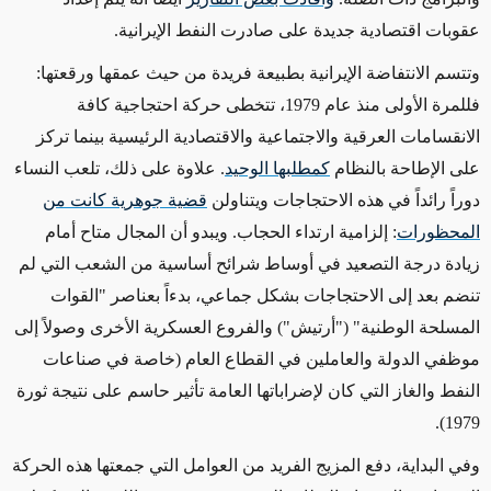
عقوبات اقتصادية جديدة على صادرت النفط الإيرانية.
وتتسم الانتفاضة الإيرانية بطبيعة فريدة من حيث عمقها ورقعتها:
فللمرة الأولى منذ عام 1979، تتخطى حركة احتجاجية كافة
الانقسامات العرقية والاجتماعية والاقتصادية
الرئيسية
بينما تركز
على الإطاحة بالنظام
كمطلبها الوحيد
.
علاوة على
ذلك، تلعب النساء
دوراً رائداً في هذه الاحتجاجات ويتناولن
قضية جوهرية كانت من
المحظورات
: إلزامية ارتداء الحجاب. ويبدو أن المجال متاح أمام
زيادة درجة التصعيد في أوساط شرائح أساسية من الشعب التي لم
تنضم بعد إلى الاحتجاجات
بشكل جماعي
، بدءاً بعناصر "القوات
المسلحة الوطنية" ("أرتيش") والفروع العسكرية الأخرى وصولاً إلى
موظفي الدولة والعاملين في القطاع العام
(خاصة في
صناعات
النفط والغاز التي كان لإضراباتها العامة تأثير حاسم على نتيجة ثورة
.
1979)
وفي البداية، دفع المزيج الفريد من العوامل التي جمعتها هذه الحركة