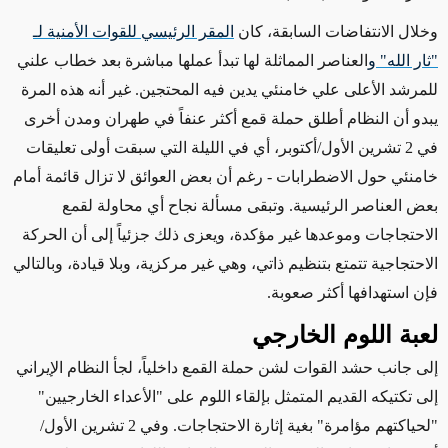
وخلال الانتفاضات السابقة، كان
المقر الرئيسي للقوات الأمنية لـ
"ثار الله" و
العناصر المماثلة لها تبدأ عملها مباشرة بعد خطاب علني
للمرشد الأعلى علي خامنئي يدين فيه المحتجين. غير أنه هذه المرة
يبدو أن النظام أطلق حملة قمع أكثر عنفاً في طهران ومدن أخرى
في 2 تشرين الأول/أكتوبر، أي في الليلة التي سبقت أولى تعليقات
خامنئي حول الاضطرابات
- رغم أن بعض
العوائق لا تزال قائمة أمام
بعض العناصر الرئيسية. وتبقى مسألة نجاح أي محاولة لقمع
الاحتجاجات وموعدها غير مؤكدة، ويعزى ذلك جزئياً إلى أن الحركة
الاحتجاجية تتمتع بتنظيم ذاتي، وهي غير مركزية،
وبلا قيادة،
وبالتالي
فإن استهدافها أكثر صعوبة.
لعبة اللوم الخارجي
إلى جانب حشد القوات لشن حملة القمع داخلياً،
لجأ النظام الإيراني
إلى
تكتيكه القديم المتمثل بإلقاء اللوم على "الأعداء الخارجيين"
"لحياكتهم مؤامرة" بغية إثارة الاحتجاجات. وفي 2 تشرين الأول/