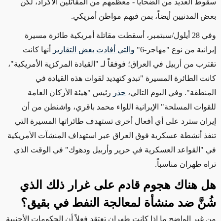
سقوط العديد من الضحايا - معظمهم من المقاتلين الأكراد، لكن
بعض المدنيين أيضاً، بمن فيهم مواطن أمريكي
.
وفي 28 أيلول/سبتمبر، أسقطت مقاتلة أمريكية طائرة مسيرة
إيرانية من نوع "مهاجر-6"
والتي أفادت بعض التقارير
أنها
كانت
تقترب
من أربيل في العراق؛
فوفقاً لـ
"القيادة المركزية
الأمريكية
"،
كانت
الطائرة المسيرة "
تبدو كتهديد
لقوات هذه القيادة في
المنطقة". وفي اليوم التالي،
حذر
رئيس
"هيئة الأركان العامة
للقوات المسلحة" الإيرانية اللواء محمد باقري، واشنطن من أن
إيران سترد على أي أفعال أخرى تستهدف طائراتها المسيرة التي
تنفذ أنشطة عسكرية فوق العراق عبر استهداف المنشآت الأمريكية
في "القواعد العسكرية في حرير وأربيل ودهوك" في الوقت الذي
تراه
طهران
مناسباً.
هل هناك هجوم قادم على غرار ذلك الذي
شُنَّ ضد
منشأة لمعالجة النفط في
بقيق؟
من غير الواضح ما إذا كانت طهران تعتقد فعلاً أن الحكومات الأجنبية