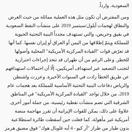
السعودية، وارداً.
ومن المفترض أن تكون مثل هذه العملية مماثلة من حيث الغرض
والنطاق لهجمات أيلول/سبتمبر 2019 على منشآت النفط السعودية
في بقيق وخريص،
والتي
تستهدف مجدداً البنية التحتية
الحيوية
للمملكة ويتمّ إطلاقها من اليمن أو العراق أو إيران نفسها. كما أنها
قد تعرّض قوات "القيادة المركزية الأمريكية" المحلية وأصولها
للخطر. وعلى الرغم من أن طهران قد تتخذ
إجراءات
احترازية
لتجنب التصعيد عبر استهداف أمريكيين،
إلّا أن
احتمالات استهدافهم
عن طريق الخطأ
زادت في السنوات الأخيرة
. وعززت واشنطن
والرياض دفاعات البنية التحتية الأساسية
للمملكة
بعد هجمات
عام
2019، من خلال
تواجد
"القيادة المركزية
الأمريكية
" في المناطق
الشرقية التي تضم منشآت نفطية رئيسية، من جملة أمور أخرى.
علاوةً على ذلك، يمكن للقوات الإيرانية أن
تقرر مهاجمة
منصة
أمريكية غير مأهولة، كما فعلت حين أسقطت طائرة استطلاعية
بدون طيار من طراز "آر كيو - 4 أيه غلوبال هوك" فوق مضيق هرمز