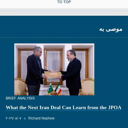
TO TOP
موصى به
BRIEF ANALYSIS
What the Next Iran Deal Can Learn from the JPOA
Richard Nephew
◆
٠٧‏/٠٨‏/٢٠٢٦