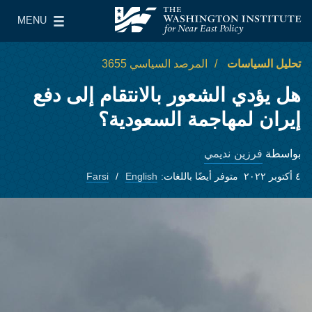
Skip to main content
MENU
معهد واشنطن لسياسات الشرق الأدنى
le Main Menu
تحليل السياسات
المرصد السياسي 3655
هل يؤدي الشعور بالانتقام إلى دفع
إيران لمهاجمة السعودية؟
فرزين نديمي
بواسطة
٤ أكتوبر ٢٠٢٢
متوفر أيضًا باللغات:
English
Farsi