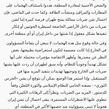
والشحن الأجنبية لمغادرة المنطقة، هددوا باستئناف الهجمات على
المطارات والمرافئ ومنشآت الطاقة. وكما
حدث
في الماضي،
فإن
احتمال شن ضربات مماثلة يمنح طهران فرصة كبيرة إما
لشن
ضربات من داخل الأراضي الخاضعة لسيطرة الحوثيين أو إنكار
تنفيذها بشكل معقول
إذا
شنتها من داخل
إيران
أو
أي
منطقة أخرى.
وفي حالة وقوع مثل هذه الهجمات، لا ينبغي أن يتفاجأ المسؤولون
في الخارج
إذا
كانت مصممة لتكون استعراضية بطبيعتها، بغض
النظر عن مصدرها. وتُظهر الانتفاضة مؤشرات محتملة على أنها
تشكل
تهديداً وجودياً للنظام، وأنه سبق لطهران أن ردت عليها بشنها
ضربات في الخارج وتوجيهها تهديدات بتنفيذ المزيد منها
في
المستقبل
.
وإذا استمر هذا الوضع
، يمكن أن نتوقع أن يشن
«
الحرس
الثوري
»
- بصفته الحامي للنظام الإسلامي والثورة المُعيّن وفقاً
للدستور -
المزيد من الضربات. ونظراً إلى الرهانات الكبيرة التي
تنطوي عليها الاضطرابات المستمرة
، يبقى احتمال أن تشن إيران
هجوماً لا تتبنى مسؤوليته ضد خصمها الأكبر في المنطقة، أي