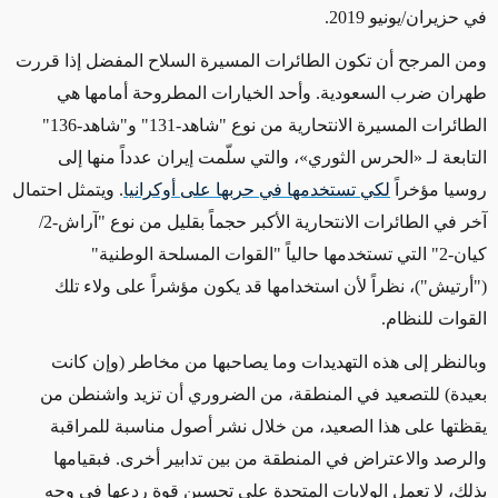
في حزيران/يونيو 2019.
ومن المرجح أن تكون
الطائرات المسيرة
السلاح المفضل إذا قررت
طهران ضرب
السعودية.
وأحد
الخيارات المطروحة أمامها هي
الطائرات المسيرة الانتحارية من نوع "شاهد-131" و"شاهد-136"
التابعة لـ
«
الحرس الثوري
»،
والتي سلّمت
إيران
عدداً منها إلى
روسيا
مؤخراً
لكي تستخدمها في حربها على أوكرانيا
. ويتمثل
احتمال
آخر في الطائرات الانتحارية الأكبر حجماً بقليل من نوع "آراش-2/
كيان-2" التي تستخدمها حالياً "القوات المسلحة الوطنية"
("أرتيش")،
نظراً لأن
استخدامها قد يكون مؤشراً على ولاء تلك
القوات للنظام.
وبالنظر
إلى هذه التهديدات
وما يصاحبها من مخاطر (وإن كانت
بعيدة) للتصعيد
في المنطقة، من الضروري أن
تزيد واشنطن من
يقظتها
على هذا الصعيد، من خلال نشر أصول مناسبة للمراقبة
والرصد والاعتراض في المنطقة من بين تدابير أخرى. فبقيامها
بذلك، لا تعمل
الولايات المتحدة على تحسين
قوة ردعها في وجه