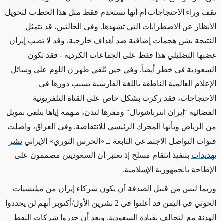
تقف
وراء
الاحتجاجات
أم
أنها تستخدم فقط
مثل
هذا الخطاب لتحويل
الأنظار عن الاضطرابات التي تشهدها. وفي الحالتين، قد تتمثل
النتيجة بشن هجمات إضافية ضد
أهداف خارجية
. وقد لا تصب إيران
غضبها التضليلي هذا فقط على الجماعات الكردية
- فقد تكون
السعودية في خطر أيضاً
. وفي حين تُلقي طهران اللوم على
وسائل
الإعلام
العالمية الناطقة باللغة الفارسية بسبب دورها في
الاحتجاجات،
فقد
ركزت بشكل خاص على القناة التلفزيونية
الفضائية "إيران انترناشونال" ومقرها لندن، متهمة إياها بتلقي تمويل
من الرياض وبأنها المحرك الرئيسي للانتفاضة. وفي العراق، واصلت
قنوات التواصل الاجتماعي التابعة لـ
«
الحرس الثوري
»
الإيراني
نشر
تهديدات
بتنفيذ انتقام مسلح إذ تعتبر أن السعوديين مصممون على
الإطاحة بالجمهورية الإسلامية.
وربما
ليس من قبيل الصدفة أن يكون
شركاء إيران من ميليشيات
الحوثي
في اليمن قد أعلنوا في 2 تشرين الأول/أكتوبر أنهم لن يجددوا
الهدنة مع التحالف بقيادة السعودية. وبعد أن حذروا شركات النفط