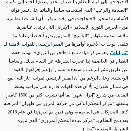
الاحتجاجية
إلى قيام النظام بالتصرف
بحذر وعدم اللجوء إلى تكتيك
"الصدمة والرعب" الذي استخدمه
سابقاً
والقائم على نشر قواته
الأساسية
لسحق الاحتجاجات في وقت مبكر - أي القوات النظامية
من
«
الحرس الثوري الإسلامي
»
الإيراني
التي ترتدي عناصرها
ملابس مدنية وكوادر "الباسيج" المدربين تدريباً خاصاً
. وعادةً ما
تتلقى
الوحدات الأخيرة
أوامرها من
المقر الرئيسي للقوات الأمنية لـ
"ثار الله"،
وهو مركز قيادة تابع لـ
«
الحرس الثوري
»
مهمته حفظ
النظام في العاصمة
إذا
عجزت الشرطة عن القيام بذلك،
وأساساً
عن طريق نشر الرعب
واستعادة الشوارع [عبر إفراغها] بالقوة
الوحشية.
وعلى الرغم من أن
المقر الرئيسي لقوات "ثار الله" يقع
في
شمال طهران، إلّا أن هذه القوات قادرة على مراقبة وسط
المدينة من شارع "إيران شهر" بما أنها نشرت أكثر من 1500 كاميرا
يشغلها "مركز التحكم الذكي
في حركة المرور
في طهران" لمراقبة
كافة التحركات في العاصمة، وهي
قدرة
تمّ تعزيزها
في
عام 2018
بعد دمج النظام بـ "مركز قيادة التحكم المروري" الذي
تديره
الشرطة الوطنية
("نجا")
.