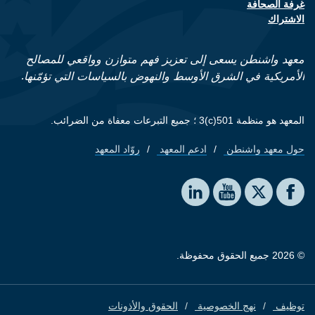
غرفة الصحافة
الاشتراك
معهد واشنطن يسعى إلى تعزيز فهم متوازن وواقعي للمصالح
الأمريكية في الشرق الأوسط والنهوض بالسياسات التي تؤمّنها.
المعهد هو منظمة 501(c)3 ؛ جميع التبرعات معفاة من الضرائب.
حول معهد واشنطن
ادعم المعهد
روّاد المعهد
Footer quick links
Social media
The Washington Institute on LinkedIn
The Washington Institute on YouTube
The Washington Institute on Facebook
The Washington Institute on X
© 2026 جميع الحقوق محفوظة.
توظيف
نهج الخصوصية
الحقوق والأذونات
Footer