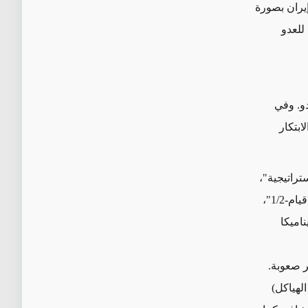
يران بصورة
للعدو
دو. وفي
ابتكار
تراتيجية"،
بإمكان مركبات إعادة الدخول ثلاثية المخاريط المثبتة على بعض الصواريخ الإيرانية ("قيام-1/2"،
ديناميكا
صواريخ "قيام-1"
ر صعوبة.
لهياكل)