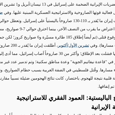
أثارت نتائج الضربات الإيرانية الضخمة على إسر
فعالية قوتها الصاروخية والاستراتيجية العسكرية المبنية عليها. وفي
ضر
، أطلقت إيران ما يُقدر بـ 110-130 صاروخاً باليستياً على إسرائيل. وتعط
الإطلاق، وتم اعتراض ما يقرب من النصف الآخر، ب
طفيفة دون وقوع قتلى (تم أيضاً إطلاق 185 طائرة مسيّرة و6 صواريخ كروز
 مسارها). وفي
تشرين الأول/أكتوبر
، أطلقت إيران ما 
حوالي 20 منها فشلت بعد الإطلاق؛ وأكثر من 30 صاروخاً أصاب إسرائيل، مما
في "قاعدة نيفاتيم الجوية" وعدة مناطق سكنية؛ وتم تدمير عدد غير 
اء مسارها. وقُتل فلسطيني في الضفة الغربية بسبب حطام الصواريخ، و
ة قلبية نتيجة للهجوم. باختصار، كانت نتائج الهجومين ضئيلة نسبياً مقارنة
تم إنفاقها.
الباليستية: العمود الفقري للاستراتيجية
الإيرانية