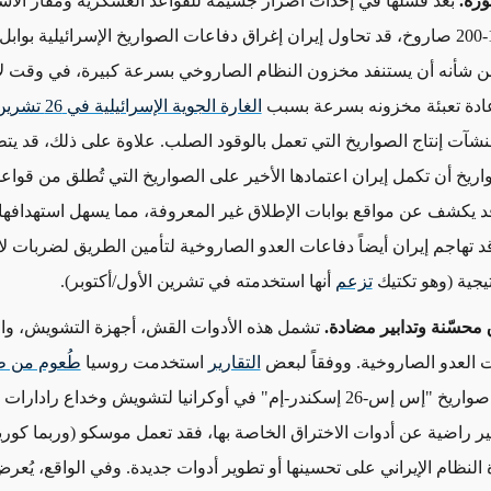
ّرة.
بعد فشلها في إحداث أضرار جسيمة للقواعد العسكرية ومقار الاس
بوابل من 100-200 صاروخ، قد تحاول إيران إغراق دفاعات الصواريخ الإسرائيلية بوا
من شأنه أن يستنفد مخزون النظام الصاروخي بسرعة كبيرة، في وقت ل
عادة تعبئة مخزونه بسرعة بسبب
الغارة الجوية الإسرائ
آت إنتاج الصواريخ التي تعمل بالوقود الصلب. علاوة على ذلك، قد يت
اريخ أن تكمل إيران اعتمادها الأخير على الصواريخ التي تُطلق من قوا
د يكشف عن مواقع بوابات الإطلاق غير المعروفة، مما يسهل استهدافها
د تهاجم إيران أيضاً دفاعات العدو الصاروخية لتأمين الطريق لضربات ل
يجية (وهو تكتيك
تزعم
أنها استخدمته في تشرين الأول/أكتوبر).
 محسّنة وتدابير مضادة.
تشمل هذه الأدوات القش، أجهزة التشويش، وال
ت العدو الصاروخية. ووفقاً لبعض
التقارير
استخدمت روسيا
طُعوم من ط
مع صواريخ "إس إس-26 إسكندر-إم" في أوكرانيا لتشويش وخداع رادارات
ير راضية عن أدوات الاختراق الخاصة بها، فقد تعمل موسكو (وربما كوريا
لنظام الإيراني على تحسينها أو تطوير أدوات جديدة. وفي الواقع، يُعر