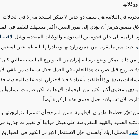
ووكلائها.
لبحرية في الثلاثية هي سيف ذو حدين لا يمكن استخدامه إلا في الحالات 
ق مضيق هرمز أن يؤدي إلى نفور الصين (أكبر مستهلك للنفط في المن
د الرامية إلى خلق فجوة بين السعودية والولايات المتحدة، وشل
الاقتصاد
ل
، حيث يمر ما يقرب من جميع وارداتها وصادراتها النفطية عبر المضيق.
من ذلك، يمكن وضع ترسانة إيران من الصواريخ الباليستية - التي كان ي
بأكثر من 3,000 صاروخ قبل ضربات هذا العام - في العمل خلال ساعات من تلقي 
افات بعيدة. وإذا أُطلقت بأعداد كافية لاختراق الدفاعات المعادية، فق
ير مادي ومعنوي أكبر بكثير من الهجمات الإرهابية. لكن ضربات نيسان/أب
أثارت الآن تساؤلات حول جدوى هذه الركيزة أيضاً.
ن تغيّر حظوظ طهران الإقليمية، فمن المرجح أن تتسم استراتيجيتها بال
 تمْنع الجمود والقيود المفروضة على هيكل قواتها أي تغييرات جذرية في
كتب
المحلل إريك أولسون، فإن الاستثمار الإيراني الكبير في الصواريخ ا