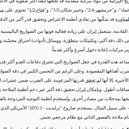
 الإيرانية من مواد مركبة متقدمة قد تجعلها أيضاً أكثر صعوبة في الاك
رمشهر-2/4"، وخيبر شكان-1/2"، و"
فتاح-1/2
" تحتوي على
مر
مناورة
قد تمكّنها من تفادي أنظمة الاعتراض وتحقيق قدر أكبر من الدق
لقادمة، ستعمل إيران على زيادة فعالية قوتها من الصواريخ الباليستية
في ذلك دقة أكبر، وتكتيكات متطوّرة، ووسائل (أدوات) اختراق محسّنة وت
ر مركبات إعادة دخول أسرع وأكثر تقدماً:
عد هذه القدرة في جعل الصواريخ التي تخترق دفاعات العدو أكثر قد
رب أهدافها المقصودة. وعلى الرغم من التحسن الكبير في دقة الصواريخ
أخيرة، إلا أنها
لم تحقق
قدرتها المزعومة على الضرب ضمن عشرات ال
افات أطول. وبإمكان إيران تحقيق دقة أكبر عبر دعم أنظمة الملاحة ب
يخها بمدخلات من مصادر أخرى. وتُستخدم أنظمة التوجيه المزدوجة بال
 على سبيل المثال، يستخدم صاروخ "ترايدنت - 2
(D5)
" الأمريكي الذي
م ملاحة بالقصور الذاتي مع نظام مرجعي نجمي.