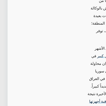
ً من
تي تقوم على ثلاثية ردع/قتال تتألف من: 1. جيوش بالوكالة
 حدود إيران؛ 2. أنظمة ضربات بعيدة
المنطقة؛
الأشهر
كبير
في
ان محاولة
 سوريا
 في العراق
ً كبيراً.
أخيرة نتيجة
ية أجهزتها