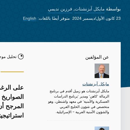
مايكل آيزنشتات
فرزين نديمي
بواسطة
,
23 كانون الأول/ديسمبر 2024
متوفر أيضًا باللغات:
English
تحليل موج
عن المؤلفين
مايكل آيزنشتات
على الرغم
مايكل آيزنشتات هو زميل أقدم في برنامج
الزمالة "كاهن" ومدير "برنامج الدراسات
الصواريخ -
العسكرية والأمنية" في معهد واشنطن، وهو
المرجح أن
متخصص في شؤون الخليج العربي
والشؤون الأمنية العربية - الإسرائيلية.
استراتيجيت