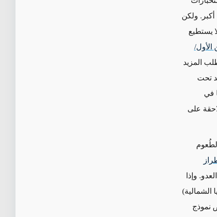
تخبارات
بل أكبر. ولكن
ا يستطيع
يلية في 26 تشرين الأول/
طلب المزيد
عد تحت
 في
احقة على
طُعوم
راز
 العدو. وإذا
 الشمالية)
ض نموذج