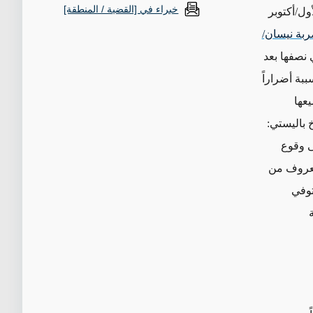
خبراء في [القضية / المنطقة]
ائيل في 13 نيسان/أبريل و1 تشرين الأول/أكتوبر
بة نيسان/
ل حوالي نصفها بعد
ينما اخترق حوالي 7-9 صواريخ، مسببة أضراراً
؛ لكن جميعها
يُقدر بـ 200 صاروخ باليستي:
 أدى إلى وقوع
معروف من
توفي