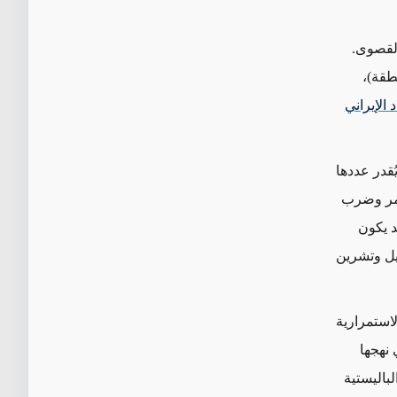
القصوى.
طقة)،
 الإيراني
ُقدر عددها
الأمر وضرب
د يكون
ريل وتشرين
استمرارية
 نهجها
لباليستية