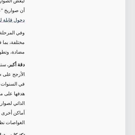
لبعض الصواريخ
أن صواريخ "عماد"، و"خ
دخول قابلة لل
وفي المرحلة ا
مختلفة، بما 
مضادة، وتطوي
دقة أكبر.
ستسا
الأرجح على ض
في السنوات ال
هدفها على مس
الذاتي لصوار
أماكن أخرى -
الغواصات نظا