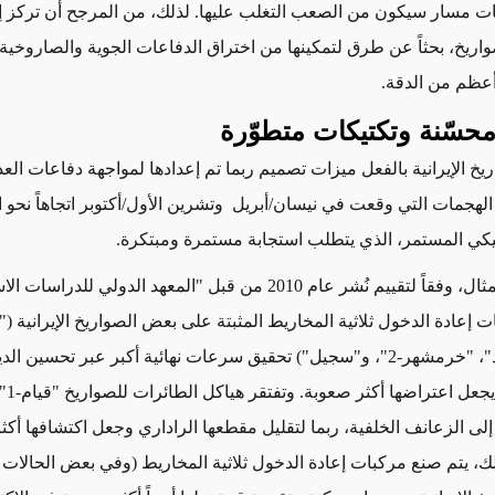
ات مسار سيكون من الصعب التغلب عليها. لذلك، من المرجح أن تركز إ
واريخ، بحثاً عن طرق لتمكينها من اختراق الدفاعات الجوية والصاروخية 
عظم من الدقة.
حسّنة وتكتيكات متطوّرة
يخ الإيرانية بالفعل ميزات تصميم ربما تم إعدادها لمواجهة دفاعات الع
 الهجمات التي وقعت في نيسان/أبريل وتشرين الأول/أكتوبر اتجاهاً نحو ال
تيكي المستمر، الذي يتطلب استجابة مستمرة ومبتكرة.
 وفقاً لتقييم نُشر عام 2010 من قبل
"
المعهد الدولي للدراسات الاس
"قدر"، "عماد"، "خرمشهر-2"، و"سجيل") تحقيق سرعات نهائية أكبر عبر تحسين ال
الهوائية، مما يجعل اعتراضها أكثر صعوبة. وتفتقر هياكل الطائرات لل
ى الزعانف الخلفية، ربما لتقليل مقطعها الراداري وجعل اكتشافها أكث
ك، يتم صنع مركبات إعادة الدخول ثلاثية المخاريط (وفي بعض الحالات ا