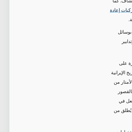
تشاف. كما
كبات إعادة
ة.
 بوسائل
دابير
رة على
 الإيرانية
أمتار من
القصور
فعل في
 يُطلق من