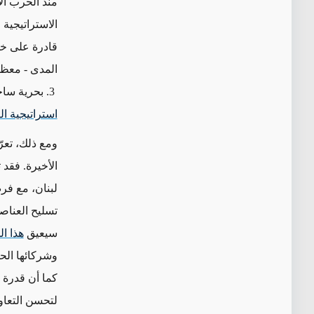
منذ الحرب الإ
المدى - معظم
3. بحرية ساحلية مرنة قادرة على تهديد الملاحة عبر مضيق هرمز. (بالإضافة إلى ذلك، توفر
استراتيجية ال
ومع ذلك، تعر
الأخيرة. فقد
لبنان، مع ف
تسليح العناص
سيعيق
هذا ا
وشركائها الحو
كما أن قدرة 
لتحسن التعاون ال