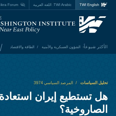
Skip to main content
TWI English
TWI Arabic:
اللغة العربية
ikra Forum
Homepage
/
الأكثر شيوعاً:
الشؤون العسكرية والأمنية
الطاقة والاقتصاد
تحليل السياسات
المرصد السياسي 3974
هل تستطيع إيران استعادة 
الصاروخية؟