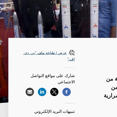
عرض / طباعة ملف "پي. دي.
إف."
شارك على مواقع التواصل
ة من
الاجتماعي
من
رارية
تنبيهات البريد الإلكتروني