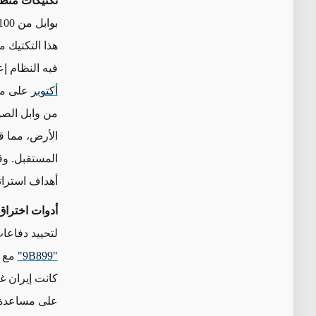
تكتيكات متطو
هذا التكتيك 
فيه النظام إ
أكتوبر
على منش
من وابل الصو
الأرض، مما ق
المستقبل. وق
أهداف استرات
أدوات اختراق
لتحييد دفاعا
"
B899
"9
كانت إيران غ
على مساعدة ا