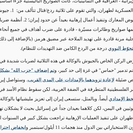
يرانية - العراقية في الثمانينيات، كانت الصواريخ الباليستية جزءاً أساسيا
الاستراتيجية العسكرية لطهران، وال
قادرة على خوض المعارك وتنفيذ أعمال إرهابية بعيداً عن
ها صواريخ وطائرات مسيّرة - قادرة على ضرب أهداف في جميع أنحاء 
تحوّط النووي
درجة من الردع الكامن ضد التهديدات للنظام).
ّض الركن الخاص بالجيوش بالوكالة في هذه الثلاثية لضربات شديدة في 
 تم تدمير "حماس" في غزة إلى حد كبير، و
تم إضعاف "حزب الله" بشكل 
رص ضئيلة
لإعادة تزويدهما بالإمدادات على المدى القريب
. وستواصل إير
ر الفلسطينية المتطرفة في الضفة الغربية، لكن سقوط نظام الأسد في
لخط الإمدادي
أيضاً. وبالمثل، ستسعى إيران إلى تعزيز مليشياتها بالوكالة
ثيين في اليمن، لكن كلاهما بعيدان جداً عن إسرائيل بحيث لا يشكلان تهديدا
طهران على تنفيذ العمليات الإرهابية تراجعت بشكل كبير في السنوات ال
استخباراتي بين الدول منذ هجمات 11 أيلول/سبتمبر و
انخفاض احتراف