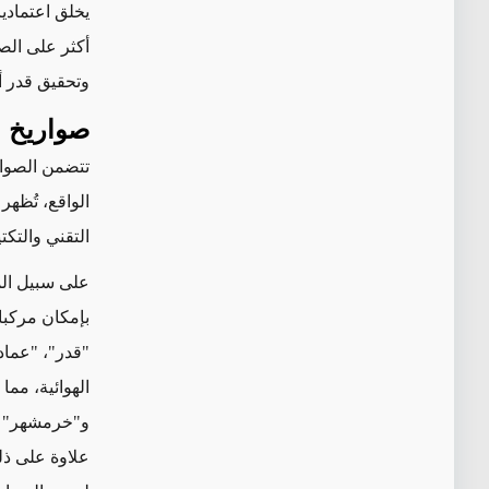
يخلق اعتمادي
أكثر على الص
وتحقيق قدر أ
صواريخ م
تتضمن الصوار
الواقع، تُظهر
التقني والتك
على سبيل المثال،
و"خرمشهر" إل
علاوة على ذل