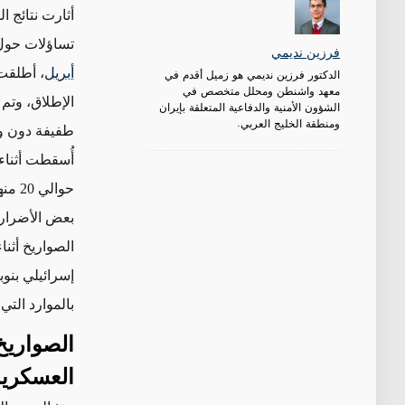
تساؤلات حول 
فرزين نديمي
أبريل
الدكتور فرزين نديمي هو زميل أقدم في
معهد واشنطن ومحلل متخصص في
الشؤون الأمنية والدفاعية المتعلقة بإيران
ومنطقة الخليج العربي.
أُسقطت أثناء
بعض الأضرار 
الصواريخ أثن
إسرائيلي بنوب
بالموارد التي 
الصواريخ 
العسكرية 