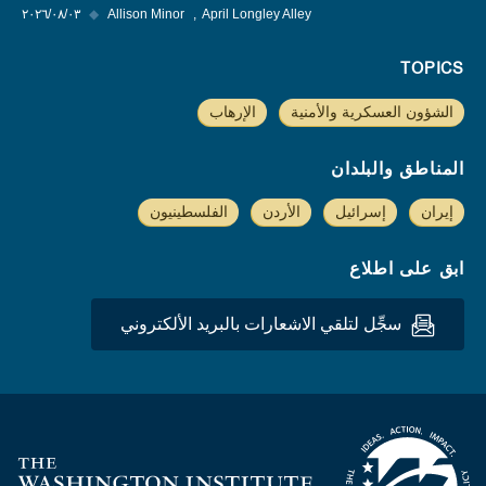
April Longley Alley
Allison Minor
◆
٠٣‏/٠٨‏/٢٠٢٦
TOPICS
الشؤون العسكرية والأمنية
الإرهاب
المناطق والبلدان
إيران
إسرائيل
الأردن
الفلسطينيون
ابق على اطلاع
سجِّل لتلقي الاشعارات بالبريد الألكتروني