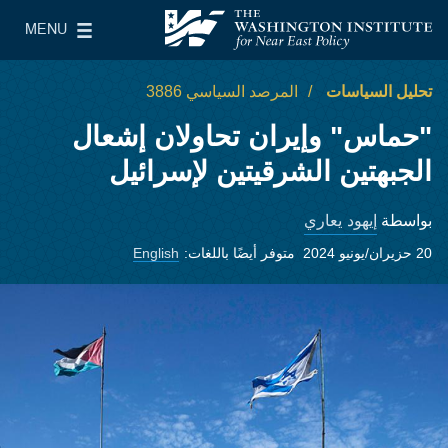
Skip to main content
MENU
معهد واشنطن لسياسات الشرق الأدنى
le Main Menu
تحليل السياسات
المرصد السياسي 3886
"حماس" وإيران تحاولان إشعال
الجبهتين الشرقيتين لإسرائيل
إيهود يعاري
بواسطة
20 حزيران/يونيو 2024
متوفر أيضًا باللغات:
English