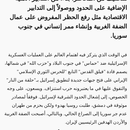
الإضافية على الحدود ووصولاً إلى التدابير
الاقتصادية مثل رفع الحظر المفروض على عمال
الضفة الغربية وإنشاء ممر إنساني في جنوب
سوريا.
في الوقت الذي يتركز فيه
اهتمام العالم على العمليات العسكرية
الإسرائيلية ضد "حماس" في جنوب البلاد و"حزب الله" في شمالها،
يصمم قادة "فيلق القدس" التابع "للحرس الثوري الإسلامي"
الإيراني على فتح جبهات جديدة لتطويق إسرائيل بـ"حلقة من النار"
والتفوق عليها في ما يعتبرونه حرب استنزاف. ويسعون، على وجه
الخصوص، إلى إشعال الحدود الشرقية لإسرائيل. فوفقاً لمصادر
موثوقة في دمشق، طلبت روسيا بهدوء ولكن بحزم من طهران
عدم جر سوريا إلى الصراع الحالي. وبالتالي، أصبحت الضفة الغربية
والأردن الهدفين الرئيسيين لإيران.