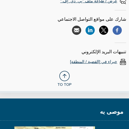
عرض / طباعة ملف "پي. دي. إف."
شارك على مواقع التواصل الاجتماعي
تنبيهات البريد الإلكتروني
خبراء في [القضية / المنطقة]
TO TOP
موصى به