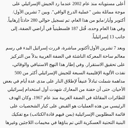
أعلى مستوياته منذ عام 2002 عندما رد الجيش الإسرائيلي على
موجة مماثلة بشن "عملية الدرع الواقي". وبين 7 تشرين الأول/
أكتوبر وأيار/مايو من هذا العام، تم تسجيل حوالي 280 حادثاً إرهابياً.
وفي هذا العام وحده، قُتل 187 فلسطينياً في أراضي الضفة، إلى
جانب 13 إسرائيلياً.
وبعد 7 تشرين الأول/أكتوبر مباشرة، قررت إسرائيل البدء في رسم
معالم ساحة المعركة الناشئة في الضفة الغربية بدلاً من التركيز
على تحقيق الاستقرار. وفي إطار هذا النهج الاستباقي والوقائي،
نفذت الألوية الإقليمية السبعة للجيش الإسرائيلي أكثر من 500
مداهمة شملت تبادلاً عنيفاً لإطلاق النار على مدى عدة أيام في بعض
الأحيان. حتى أن حفنة من المعارك شهدت أول استخدام إسرائيلي
للطائرات المقاتلة في الضفة الغربية منذ عام 1967. وكان الهدف
الرئيسي من هذه العمليات هو القبض على كبار الشخصيات على
قائمة المطلوبين الإسرائيلية (بمن فيهم قادة
الكتائب
) مع تفكيك
البنية التحتية العسكرية التي تم بناؤها في مخيمات اللاجئين وغيرها