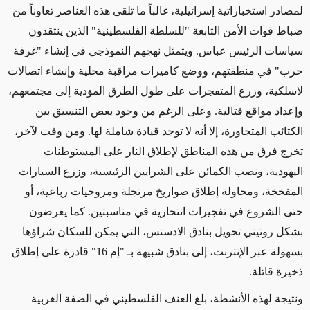
لمصادر استخباراتية إسرائيلية، غالباً ما تلقى هذه العناصر تعاوناً من
ضباط قوات الأمن التابعة "للسلطة الفلسطينية" الذين ينتقدون
سياسات الرئيس عباس.
ويتمثل نهجهم النموذجي في إنشاء "غرفة
حرب"
في منطقتهم، ووضع كاميرات مراقبة محلية وإنشاء اتصالات
لاسلكية، وزرع المتفجرات على طول الطرق المؤدية إلى مجتمعهم،
وإعداد مواقع قتالية. وعلى الرغم من وجود بعض التنسيق بين
الكتائب المتجاورة، إلا أنه لا توجد قيادة شاملة لها. ومن وقت لآخر،
تخرج فرق من هذه المناطق لإطلاق النار على المستوطنات
اليهودية، ونصب الكمائن على الشرايين الرئيسية، وزرع السيارات
المفخخة، ومحاولة إطلاق صواريخ مرتجلة ومروحيات رباعية، أو
حتى الشروع في تفجيرات انتحارية في مناسبتين. كما يعرضون
بشكل روتيني تحويل بنادق الادسنس، التي يمكن للسكان شراؤها
بسهولة عبر الإنترنت، إلى بنادق شبيهة بـ "إم 16" قادرة على إطلاق
ذخيرة قاتلة.
ونتيجة لهذه الأنشطة، بلغ العنف الفلسطيني في الضفة الغربية