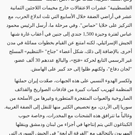
الفلسطينية" عشرات الاعتقالات خارج مخيمات اللاجئين الثمانية
عشر في أراضي الضفة خلال الأسابيع التي تلت اندلاع الحرب، مع
التركيز على خلايا "حماس". وفي مرحلة ما، أرسل الرئيس محمود
عباس لفترة وجيزة 1,500 جندي إلى جنين في أعقاب غارة شنها
الجيش الإسرائيلي، لكنه امتنع عن القيام بخطوات مماثلة في مدن
أخرى. بالإضافة إلى ذلك، شكل أعضاء "جناح" «التنظيم» المسلح
غير الرسمي التابع لحركة «فتح»، والبالغ عددهم 30 ألف عضو،
"لجان دفاع"، ولكنهم ظلوا إلى حد كبير على الهامش.
ولكسر الهدوء النسبي على هذه الجبهات، صعّدت إيران حملتها
المنظمة لتهريب كميات كبيرة من قاذفات الصواريخ والقذائف
الصاروخية والعبوات المتفجرة المتطورة وغيرها من الأسلحة من
سوريا إلى الأردن، مع تخصيص الكثير منها للنقل إلى الضفة الغربية.
وغالباً ما تترافق هذه الشحنات مع المخدرات، وخاصة حبوب
الكبتاغون التي يتم إنتاجها في أجزاء من لبنان ودمشق وينقلها
المهربون بالتحالف مع "الفرقة الرابعة" في الجيش السوري التي