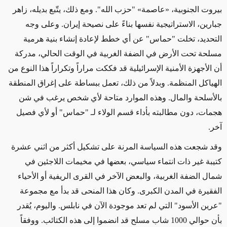
بيروت الجنوبية،
«
عاصمة
»
"حزب الله".
ومع ذلك،
يتّبع بديله، زاهر
جبارين، الاستراتيجية نفسها بناءً على نصيحة إيران. وعلى وجه
التحديد، تخلت "حماس" عن أي خطط لإعادة إنشاء بنية هرمية
مسلحة تحت الأرض في الضفة الغربية
في الوقت الحالي
، مدركة
أن الأجهزة الأمنية الإسرائيلية قد فككت مراراً وتكراراً هذا النوع من
الهياكل المنظمة. وبدلاً من ذلك، تعمل ببساطة على إغراق المنطقة
بالأسلحة والمال. وهذه الموارد متاحة لأي شخص يرغب في شن
هجمات، دون مطالبته بأداء قسم الولاء لـ "حماس" أو لأي فصيل
آخر.
وقد شجعت هذه السياسة المرنة على تشكيل أكثر من اثني عشرة
كتيبة
غير ذات
انتماء سياسي، بعضها في مخيمات اللاجئين في
شمال الضفة الغربية، والبعض الآخر في القرى الريفية أو الأحياء
الفقيرة في المدن الكبرى. وكان هذا المنحى قد بدأ مع مجموعة
"عرين الأسود" التي لم تعد موجودة الآن في نابلس. واليوم، يُقدر
بأن حوالي 1000 شاب مسلح قد انضموا إلى هذه الكتائب. ووفقاً