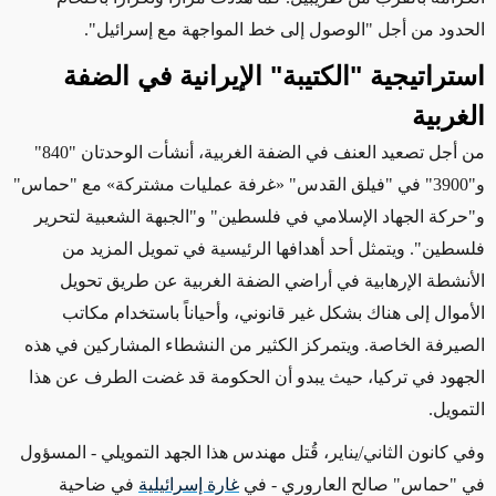
الحدود من أجل "الوصول إلى خط المواجهة مع إسرائيل".
استراتيجية "الكتيبة" الإيرانية في الضفة
الغربية
من أجل تصعيد العنف في الضفة الغربية، أنشأت الوحدتان "840"
و"3900" في "فيلق القدس"
«
غرفة عمليات مشتركة
»
مع "حماس"
و"حركة الجهاد الإسلامي في فلسطين" و"الجبهة الشعبية لتحرير
فلسطين". ويتمثل أحد أهدافها الرئيسية في تمويل المزيد من
الأنشطة الإرهابية في أراضي الضفة الغربية عن طريق تحويل
الأموال إلى هناك بشكل غير قانوني، وأحياناً باستخدام مكاتب
الصيرفة الخاصة. ويتمركز الكثير من النشطاء المشاركين في هذه
الجهود في تركيا، حيث يبدو أن الحكومة قد غضت الطرف عن هذا
التمويل.
وفي كانون الثاني/يناير، قُتل مهندس هذا الجهد التمويلي - المسؤول
في "حماس" صالح العاروري - في
غارة إسرائيلية
في ضاحية