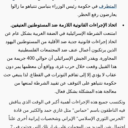
المتطرف
في حكومة رئيس الوزراء بنيامين نتنياهو ما زالوا
يعارضون رفع الحظر.
اتخاذ الإجراءات القانونية اللازمة ضد المستوطنين العنيفين.
امتنعت الشرطة الإسرائيلية في الضفة الغربية بشكل عام عن
اتخاذ إجراءات قانونية جدية ضد الأقلية من المستوطنين اليهود
الذين يرتكبون أعمال عنف ضد المجتمعات الفلسطينية
المجاورة. ويقدر الجيش الإسرائيلي أن حوالي 400 جريمة من
هذا القبيل وقعت خلال حرب غزة، وواقع أن معظمها يمر دون
عقاب لا يؤدي إلا إلى تفاقم التوترات في القطاع. لذا ينبغي حث
حكومة نتنياهو على التوقف عن تقييد الشرطة لمنعها من
معالجة هذه المشكلة بشكل
فعال
.
وتكتسب جميع هذه الإجراءات أهمية أكبر في الوقت الذي يناقش
فيه الناطقون باسم "حماس" مثل غازي حمد والكثير من قادة
"الحرس الثوري الإسلامي" الإيراني وشخصيات إيرانية أخرى علناً
احتمال شن المزيد من الهجمات على غرار تلك التي حدثت في 7