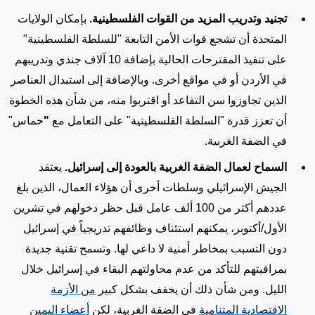
تجنيد وتدريب المزيد من القوات الفلسطينية.
بإمكان الولايات
المتحدة أن تشجع قوات الأمن التابعة "للسلطة الفلسطينية"
على تنفيذ المقترحات الحالية بإضافة 10 آلاف جندي وتدريبهم
في الأردن أو في مواقع أخرى. وبالإضافة إلى استبدال العناصر
الذين تجاوزوا سن التقاعد أو اقتربوا منه، من شأن هذه الخطوة
أن تعزز قدرة "السلطة الفلسطينية" على التعامل مع
"
حماس"
في الضفة الغربية.
السماح لعمال الضفة الغربية بالعودة إلى إسرائيل.
يعتقد
الجيش الإسرائيلي وسلطات أخرى أن هؤلاء العمال، الذين بلغ
عددهم أكثر من 100 ألف عامل قبل حظر دخولهم في تشرين
الأول/أكتوبر، يمكنهم استئناف وظائفهم تدريجياً في إسرائيل
دون التسبب بمخاطر أمنية لا داعي لها. وتسمح تقنية جديدة
بمراقبتهم للتأكد من عدم محاولتهم البقاء في إسرائيل خلال
الليل. ومن شأن ذلك أن يخفف بشكل كبير
من الأزمة
الاقتصادية المتنامية
في الضفة الغربية، لكن
أعضاء اليمين