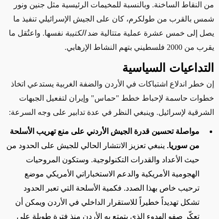
من النقاط الساخنة. وبالنسبة للمخيمات الرئيسية مثل جنين ونور
شمس بالقرب من طولكرم، كان على الجيش الإسرائيلي تنفيذ ما
يصل إلى خمس عشرة عملية متتالية ضد
الكتيبة
نفسها. واعتُقل
ما
يقرب من
2000 فلسطيني
بتهم النشاط الإرهابي
.
التداعيات السياسية
إن خطر اندلاع اشتباكات في الأردن والضفة الغربية يستدعي اتخاذ
خطوات حاسمة لإحباط خطط "حماس" وإيران لتفعيل الجبهات
الشرقية لإسرائيل. وينبغي النظر في عدة تدابير على وجه السرعة:
مواصلة تحسين قدرة الجيش الأردني على منع تهريب الأسلحة
من سوريا.
ينبغي تعزيز الانتشار الحالي للجيش على الحدود من
حيث
الأعداد
والقدرات التكنولوجية. وستكون المروحيات
الهجومية الأمريكية والدعم الاستخباراتي الأمريكي موضع
ترحيب خاص بهذا الصدد. فكمية الأسلحة التي تعبر الحدود
تشكل تهديداً خطيراً للاستقرار الداخلي في الأردن ويمكن أن
تعكّر صفو الهدوء الذي يتمتع به الأردن منذ فترة طويلة على