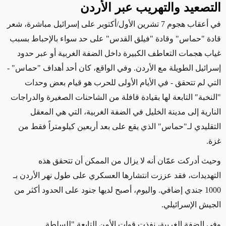
التصعيد والتهريب عبر الأردن
في أعقاب هجوم 7 تشرين الأول/أكتوبر على إسرائيل مباشرة، شعر
قادة "حماس" وقادة "فيلق القدس" على حد سواء بالإحباط بسبب
غياب هجمات التعاطف الكبيرة داخل الضفة الغربية أو عبر حدود
إسرائيل الطويلة مع الأردن. وفي الواقع، كان أحد أهداف "حماس" -
التي لم تتحقق - في الأيام الأولى للحرب هو قيام بعض وحدات
"النخبة" التابعة لها بقيادة قافلة من الشاحنات الصغيرة والدراجات
النارية إلى مدينة الخليل في الضفة الغربية، التي هي المعقل
التقليدي لـ"حماس" الذي يقع على بعد أربعين كيلومتراً فقط من
غزة.
وحيث أدركت عمّان أنه لا يزال من الممكن أن تتحقق هذه
التهديدات، فقد عززت انتشارها العسكري على طول نهر الأردن بـ
1000 جندي إضافي. واليوم، أصبح لديها جنود على الحدود أكثر من
الجيش الإسرائيلي.
وفي الضفة الغربية، نفذت قوات الأمن التابعة "للسلطة