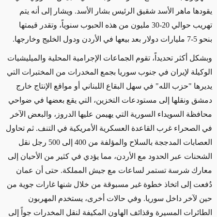
يقودها ماهر الأسد شقيق الرئيس بشار الأسد. ويشار إلى أنه يتم
تهريب حوالي 20-30 مليون من هذه الحبوب سنوياً، وتقدر قيمتها
بنحو 5-7 مليارات دولار بعد بيعها في الأردن ودول الخليج وخارجها.
وبشكل أكثر تحديداً، تقوم الجماعات الإجرامية المحلية والميليشيات
الوكيلة لإيران في جنوب سوريا بجمع
المخدرات من المختبرات التي
يديرها "حزب الله" في سهل البقاع اللبناني أو مواقع الإنتاج خارج
دمشق ونقلها إلى مستودعات التخزين، التي يقع بعضها في ضواحي
محافظة السويداء السورية التي يهيمن عليها الدروز، والبعض الآخر
في الصحراء غرب
القاعدة العسكرية الأمريكية في التنف
. ثم تحاول
العصابات المدججة بالسلاح والمؤلفة من 400 إلى 500 رجل نقل
الشحنات عبر الحدود مع الأردن، مما يؤدي في كثير من الأحيان إلى
معارك شرسة تستمر لساعات مع جيش المملكة. حتى أن عمان
دُفعت إلى اتخاذ خطوة غير مسبوقة من خلال شنها غارات جوية من
حين لآخر داخل سوريا. وفي حالات أخرى، يستخدم المهربون
الطائرات المسيرة وقذائف الهاون المكيفة لنقل المخدرات جواً إلى