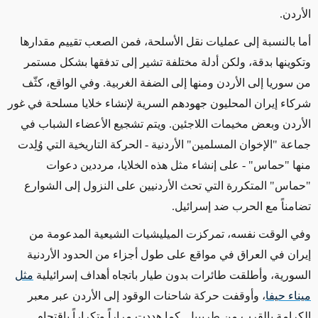
الأردن.
أما بالنسبة إلى عمليات نقل الأسلحة، فمن الصعب تقييم مقدارها
وتكوينها بدقة، ولكن أدلة مختلفة تشير إلى تدفقها بشكل مستمر
من سوريا إلى الأردن ومنها إلى الضفة الغربية. وفي الواقع، كثّف
شركاء إيران المحليون جهودهم السرية لإنشاء خلايا مسلحة في غور
الأردن وبعض مخيمات اللاجئين. ويتم تشجيع الأعضاء الشباب في
جماعة "الإخوان المسلمين" الأردنية - الحركة التاريخية التي وُلِدت
منها "حماس" - على إنشاء مثل هذه الخلايا، مرددين دعوات
"حماس" المتكررة التي تحث الأردنيين على النزول إلى الشوارع
تضامناً مع الحرب ضد إسرائيل.
وفي الوقت نفسه، تمركزت الميليشيات الشيعية المدعومة من
إيران في العراق في مواقع على طول أجزاء من الحدود الأردنية
السورية، وأطلقت طائرات بدون طيار باتجاه أهداف إسرائيلية
مثل
ميناء حيفا
، وأوقفت حركة شاحنات الوقود إلى الأردن عبر معبر
الكرامة بالقرب من طريبيل. كما هددت مراراً وتكراراً باقتحام