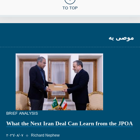
TO TOP
موصى به
BRIEF ANALYSIS
What the Next Iran Deal Can Learn from the JPOA
Richard Nephew
◆
٠٧‏/٠٨‏/٢٠٢٦