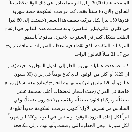
المضخة عند 30,000 ريال للتر - ما يعادل في ذلك الوقت 85 سنتاً
للغالون والآن 16 سنتاً فقط. كما
عرضت
الحكومة حصة شهرية
قدرها
150 لتراً لكل مركبة بنصف هذا السعر (خفضت إلى 60 لتراً
في
كانون الثاني/
يناير الماضي). وقد ساهمت هذه التدابير في ارتفاع
الطلب بشكل كبير في السنوات الأخيرة، مدفوعاً بأسطول
المركبات المتقادم الذي تقطع فيه
معظم السيارات
مسافة تتراوح
بين 17-21 ميلاً
للغالون الواحد
.
كما
تصاعدت عمليات تهريب الغاز
إلى الدول المجاورة، حيث يُقدر
أن 20% أو أكثر من الوقود الذي يُباع يومياً في إيران (30 مليون
غالون، أو 120 مليون لتر) يتم تهريبه للخارج لإعادة بيعه بشكل مربح،
خاصة في العراق (حيث أسعار المضخات أعلى بخمسة عشر
ضعفاً)، وتركيا (ثلاثون ضعفاً)، وباكستان (عشرون ضعفاً). وفي
السادس من تشرين الأول
/
أكتوبر
، فرضت الحكومة حدوداً تبلغ 50
لتراً لكل
إعادة التزود بالوقود
، وتعبئتين في اليوم، و300 لتر شهرياً
لكل سيارة -
وهي الخطوة التي وصفت بأنها تهدف إلى
مكافحة