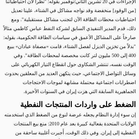
الإجراءات في 20 تشرين الثاني/نوفمبر بقوله: "نظراً لأن احتياطياتنا
[من الوقود] منخفضة وقد نواجه مشاكل في الشتاء، علينا تعديل
احتياطيات محطات الطاقة الآن لتجنب مشاكل مستقبلية". ومع
ذلك، قدم المدير التنفيذي السابق
لشركة النفط
عباس كاظمي مثالاً
صارخاً على المشاكل الأعمق في سياسات الطاقة الحكومية، بقوله:
"بدلاً من تخزين الديزل لفصل الشتاء، قامت
«
مصفاة عبادان
»
ببيع
400 إلى 500 مليون لتر كانت مخصصة لمحطات الطاقة". وفي
الوقت نفسه، تنتشر الشكاوى حول
انقطاع التيار الكهربائي
على
وسائل التواصل الاجتماعي، حيث يتكهن العديد من المعلقين بحدوث
اضطرابات اجتماعية
محتملة
مشابهة لموجات الاحتجاجات
الجماهيرية السابقة التي هزت إيران في السنوات الأخيرة.
الضغط على واردات المنتجات النفطية
إن سوء إدارة النظام يجعله عرضة لنوع من الضغط الذي استخدمته
الولايات المتحدة بفعالية كبيرة بعد عام 2010: منع بيع المنتجات
النفطية إلى إيران. وفي ذلك الوقت، أَجبرت أغلبية ساحقة من