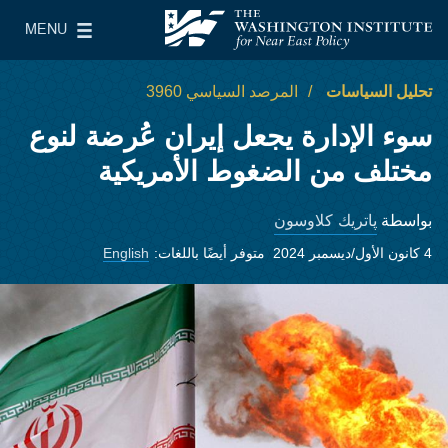
Skip to main content
MENU
معهد واشنطن لسياسات الشرق الأدنى
le Main Menu
تحليل السياسات
المرصد السياسي 3960
سوء الإدارة يجعل إيران عُرضة لنوع
مختلف من الضغوط الأمريكية
پاتريك كلاوسون
بواسطة
4 كانون الأول/ديسمبر 2024
متوفر أيضًا باللغات:
English