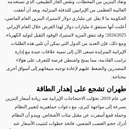
ونفاد البنزين من المحطات، ونقص الغاز الطبيعي، الذي
تستخدمه
الغالبية العظمى من الإيرانيين للتدفئة المنزلية
. وبعد أن أنفقت
الحكومة ما لا يقل عن ملياري دولار لاستيراد البنزين العام الماضي،
أعلنت أنها ستنفق 4 مليارات دولار لهذا الغرض خلال العام الإيراني
2024/2025؛
وقد تنفق
المزيد لاستيراد الوقود الثقيل لتوليد الكهرباء.
ومع ذلك، فإن العديد من الدول التي يمكن أن تلبي هذه الطلبات
الإيرانية المتزايدة تسعى الآن إلى
تنمية علاقات جيدة
مع إدارة
ترامب القادمة، مما
يمنح
واشنطن فرصة للتعرف على
هؤلاء
المصدرين والضغط عليهم لإعادة توجيه مبيعاتهم إلى أسواق أخرى
محتاجة.
طهران تشجع على
إهدار
الطاقة
في عام 2019، تحوّلت الاحتجاجات الإيرانية ضد زيادة أسعار البنزين
بسرعة
إلى مواجهة
كبرى
، مع دعوات جماهيرية لتغيير النظام
وحملة قمع أسفرت عن مقتل مئات الأشخاص. ويبدو أن النظام
أدرك حجم الغضب الشعبي، فاتخذ خطوات لتثبيت الأسعار عند