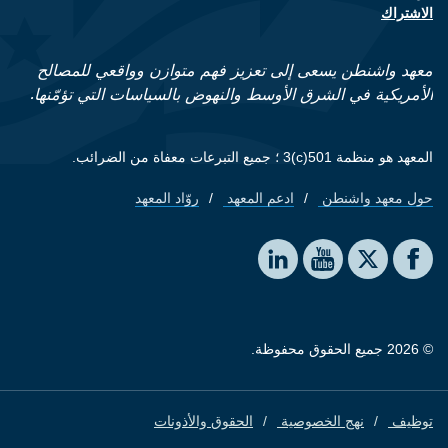
الاشتراك
معهد واشنطن يسعى إلى تعزيز فهم متوازن وواقعي للمصالح
الأمريكية في الشرق الأوسط والنهوض بالسياسات التي تؤمّنها.
المعهد هو منظمة 501(c)3 ؛ جميع التبرعات معفاة من الضرائب.
حول معهد واشنطن
ادعم المعهد
روّاد المعهد
Footer quick links
Social media
The Washington Institute on LinkedIn
The Washington Institute on YouTube
The Washington Institute on Facebook
The Washington Institute on X
© 2026 جميع الحقوق محفوظة.
توظيف
نهج الخصوصية
الحقوق والأذونات
Footer