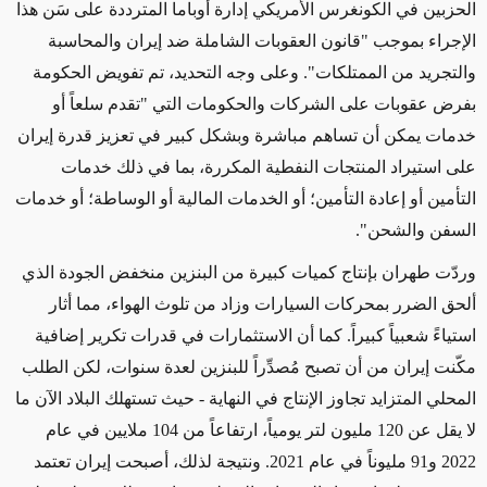
الحزبين في الكونغرس الأمريكي إدارة أوباما المترددة على
سَن
هذا
الإجراء بموجب "قانون العقوبات الشاملة
ضد إيران والمحاسبة
والتجريد من الممتلكات
".
وعلى وجه التحديد، تم تفويض
الحكومة
بفرض عقوبات على الشركات والحكومات التي "تقدم سلعاً أو
خدمات يمكن أن تساهم مباشرة وبشكل كبير في تعزيز قدرة إيران
على استيراد المنتجات النفطية المكررة، بما في ذلك خدمات
التأمين أو إعادة التأمين؛ أو الخدمات المالية أو الوساطة؛ أو خدمات
السفن والشحن".
وردّت طهران بإنتاج كميات كبيرة من البنزين منخفض الجودة الذي
ألحق الضرر
بمحركات السيارات وزاد من تلوث الهواء، مما أثار
استياءً شعبياً كبيراً. كما أن الاستثمارات في قدرات تكرير إضافية
مكّنت إيران من أن تصبح مُصدِّراً للبنزين لعدة سنوات، لكن الطلب
المحلي المتزايد تجاوز الإنتاج
في النهاية -
حيث تستهلك البلاد الآن ما
لا يقل عن 120 مليون لتر يومياً، ارتفاعاً من 104 ملايين في عام
2022 و91 مليوناً في عام 2021. ونتيجة لذلك، أصبحت إيران تعتمد