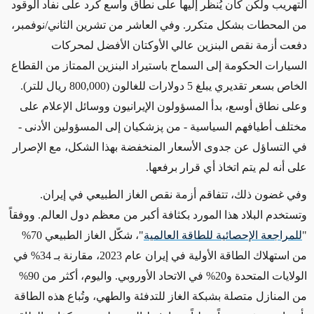
التهريب ولكن كان يُنظر إليها على نطاق واسع كرد على نفاد الوقود
من المحطات بشكل متكرر. وفي
العاشر من تشرين الثاني/نوفمبر
،
دفعت أزمة نقص البنزين عالي الأوكتان
الأفضل
لمحركات
السيارات الحكومة إلى السماح باستيراد البنزين الممتاز
من القطاع
الخاص
بسعر تقديري يبلغ 5 دولارات للغالون (800,000 ريال للتر).
وعلى نطاق
أوسع، بدأ المسؤولون الإيرانيون ووسائل الإعلام على
مختلف أطيافهم السياسية - من پزشكيان إلى المسؤولين الأدنى -
في التساؤل عن جدوى الأسعار المنخفضة بهذا الشكل، مع الإصرار
على أنه لم يتم اتخاذ
أي
قرار
برفعها
.
وفي غضون ذلك
، تتفاقم أزمة نقص الغاز الطبيعي في إيران.
وتستخدم البلاد هذا المورد بكثافة أكبر من معظم دول العالم. ووفقاً
"
للمراجعة الإحصائية للطاقة العالمية
"
، شكّل الغاز الطبيعي 70%
من استهلاك الطاقة الأولية في إيران عام 2023، مقارنة بـ 34% في
الولايات المتحدة و20% في الاتحاد الأوروبي. واليوم، أكثر من 90%
من المنازل متصلة بشبكة الغاز للتدفئة والطهي، وتُباع هذه الطاقة