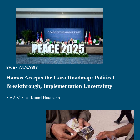
BRIEF ANALYSIS
Hamas Accepts the Gaza Roadmap: Political
Breakthrough, Implementation Uncertainty
Neomi Neumann
◆
٠٧‏/٠٨‏/٢٠٢٦