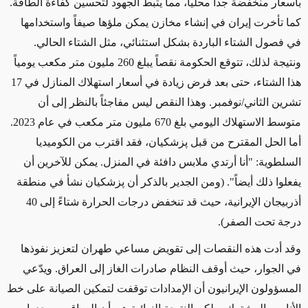
بأسعار منخفضة جداً محلياً، مما يثبط
الجهود لتحسين
كفاءة الطاقة.
كما تأخرت إيران في إنشاء مخازن يمكن ملؤها صيفاً واستخدامها
في فصول الشتاء الباردة بشكل استثنائي، مثل الشتاء الحالي.
ونتيجة لذلك، تتوقع الحكومة
نقصاً
يبلغ 260 مليون متر مكعب يومياً
هذا الشتاء، حتى بعد فرض زيادة في أسعار استهلاك المنازل في 17
تشرين الثاني/نوفمبر. وهذا النقص ليس مفاجئاً بالنظر إلى أن
متوسط الاستهلاك اليومي بلغ 670 مليون متر مكعب في
عام
2023.
أما الحل المقترح من
قبل
پزشكيان، فقد اقترب من الكوميديا
السلطوية: "أنا أرتدي ملابس دافئة في المنزل. يمكن للآخرين
أن
يفعلوا
ذلك أيضاً". (ومن الجدير بالذكر أن پزشكيان نشأ في منطقة
أذربيجان الإيرانية، حيث قد تنخفض درجات الحرارة شتاءً إلى 40
درجة تحت الصفر).
وقد أدت هذه النقصات إلى تقويض
مساعي طهران لتعزيز نفوذها
في
الجوار
، حيث أوقف النظام صادرات الغاز إلى العراق. ويدّعي
المسؤولون الإيرانيون أن الإمدادات توقفت
لتمكين
الصيانة على خط