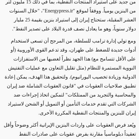
من جديد على استيراد المنتجات النفطية، بما في ذلك 15 مليون لتر
من البنزين يومياً. ووفقاً لموقع "
Energypress.ir
"، "خلال السنوات
العشر المقبلة، ستحتاج إيران إلى استيراد بنزين بقيمة 25 مليار
دولار سنوياً، وهو ما يعادل نصف قدرة البلاد على تصدير النفط".
ومع تولي إدارة ترامب للسلطة، من المرجح أن تسعى لاستخدام
أدوات جديدة للضغط على طهران، وقد تدعم القوى الأوروبية (أو
على الأقل تتسامح مع) هذا الجهد نظراً لغضبها من
الاستفزازات
النووية المستمرة
للنظام
(مثل تقليل التعاون مع عمليات التفتيش
الدولية وزيادة تخصيب اليورانيوم). ولتحقيق هذا الهدف، يمكن إعادة
تطبيق صلاحيات العقوبات في "قانون العقوبات الشاملة
ضد إيران
والمحاسبة والتجريد من الممتلكات
" لتمكين اتخاذ إجراءات ضد
الشركات التي تقدم خدمات التأمين أو التمويل أو الشحن لاستيراد
إيران للبنزين والمنتجات النفطية المكررة الأخرى.
ويُعد فرض العقوبات على واردات البنزين الإيرانية أكثر وضوحاً وأقل
تعقيداً دبلوماسياً مقارنة بفرض عقوبات على صادرات النفط