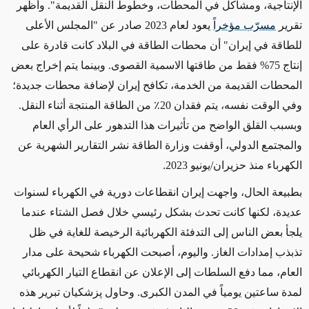
الإنتاجية، ومشاكل في المحطات، وخطوط النقل
القديمة
". وأظهر
تقرير
مسرّب مؤخراً
يعود لعام 2023 صادر عن "المجلس الأعلى
للطاقة في إيران" أن محطات الطاقة في البلاد
كانت
قادرة على
إنتاج 75% فقط من طاقتها الاسمية القصوى. وبينما يتم إخراج بعض
المحطات القديمة من الخدمة، تكافح إيران لإضافة محطات جديدة؛
وفي الوقت
نفسه
،
يتم فقدان 20٪
من
الطاقة
المنتجة أثناء النقل.
وبسبب القلق الواضح من تأثيرات هذا التدهور على الرأي العام
والمجتمع الدولي، أوقفت وزارة الطاقة نشر التقارير الشهرية عن
الكهرباء منذ حزيران/يونيو 2023.
بطبيعة الحال
،
واجهت
إيران انقطاعات دورية في الكهرباء لسنوات
عديدة، لكنها كانت تحدث بشكل رئيسي خلال فصل الشتاء عندما
يلجأ بعض الناس إلى التدفئة الكهربائية الرخيصة للغاية في ظل
تذبذب إمدادات الغاز. واليوم، أصبحت الكهرباء شحيحة على مدار
العام، مما دفع السلطات إلى الإعلان عن
انقطاع التيار الكهربائي
لمدة ساعتين يومياً
في المدن الكبرى. وحاول پزشكيان تبرير هذه