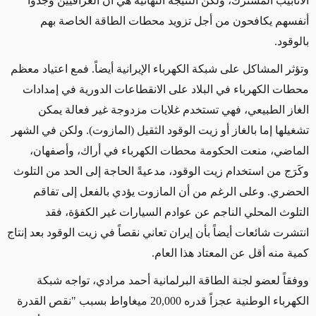
الأنابيب المشترك، ولكن النتيجة النهائية
هي
أن العراقيين وجدوا
أنفسهم
يكافحون من أجل تزويد
محطات الطاقة
الخاصة بهم
بالوقود
.
وتؤثر المشاكل على
شبكة الكهرباء الإيرانية أيضاً.
فمع اعتياد
معظم
محطات الكهرباء في البلاد على الانقطاعات الدورية في إمدادات
الغاز الطبيعي،
فهي تستخدم
غلايات مزدوجة غير فعالة
يمكن
تشغيلها إما
بالغاز أو زيت الوقود الثقيل (المازوت).
ولكن في
الشهر
الماضي، منعت الحكومة محطات الكهرباء في أراك، وأصفهان،
وكَرَج من استخدام
زيت الوقود
، مدعيةً
الحاجة إلى
الحد من التلوث
الحضري. وعلى الرغم من أن المازوت
يؤدي بالفعل إلى تفاقم
التلوث المحلي
الناجم
عن عوادم السيارات غير الكفؤة،
فقد
انتشرت شائعات
أيضاً
بأن إيران تعاني نقصاً في زيت الوقود بعد إنتاج
كمية منه أقل
عن
المعتاد هذا العام.
ووفقاً لعضو لجنة الطاقة البرلمانية أحمد مرادي، تواجه شبكة
الكهرباء الوطنية عجزاً قدره 20,000 ميغاواط بسبب "نقص القدرة