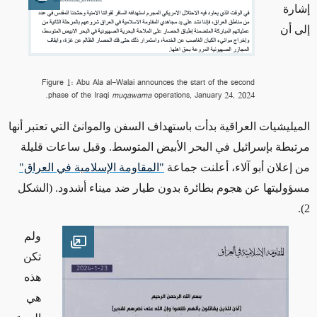
en image
إشارة
إلى أن
Figure 1: Abu Ala al-Walai announces the start of the second
phase of the Iraqi
muqawama
operations, January 24, 2024.
الميليشيات العراقية بدأت باستهداف السفن والموانئ التي تعتبر أنها
مرتبطة بإسرائيل في البحر الأبيض المتوسط. وقبل ساعات قليلة
من إعلان أبو آلاء، أعلنت جماعة
"المقاومة الإسلامية في العراق"
مسؤوليتها عن هجوم بطائرة بدون طيار ضد ميناء أشدود.
(الشكل
2).
ولم
Open image
تكن
هذه
هي