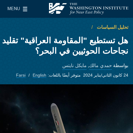
Skip to main content
MENU
معهد واشنطن لسياسات الشرق الأدنى
le Main Menu
تحليل السياسات
هل تستطيع "المقاومة العراقية" تقليد
نجاحات الحوثيين في البحر؟
حمدي مالك
مايكل نايتس
بواسطة
,
24 كانون الثاني/يناير 2024
متوفر أيضًا باللغات:
English
Farsi