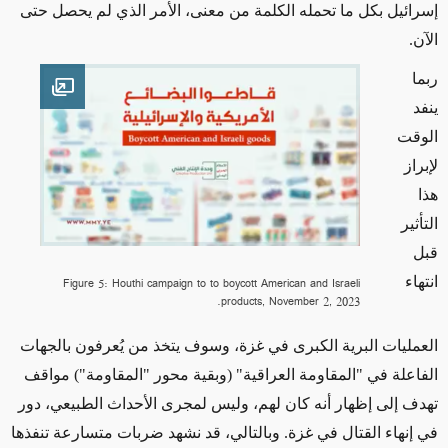
إسرائيل
بكل ما تحمله الكلمة من معنى
، الأمر الذي لم يحصل حتى
الآن.
ربما
en image
ينفد
الوقت
لإبراز
هذا
التأثير
قبل
انتهاء
Figure 5: Houthi campaign to to boycott American and Israeli
products, November 2, 2023.
العمليات البرية الكبرى في غزة، وسوف يتخذ من يُعرفون بالجهات
الفاعلة في "المقاومة العراقية"
(وبقية محور "المقاومة")
مواقف
تهدف إلى إظهار أنه كان لهم، وليس لمجرى الأحداث الطبيعي، دور
في إنهاء القتال في غزة. وبالتالي، قد نشهد ضربات متسارعة تنفذها