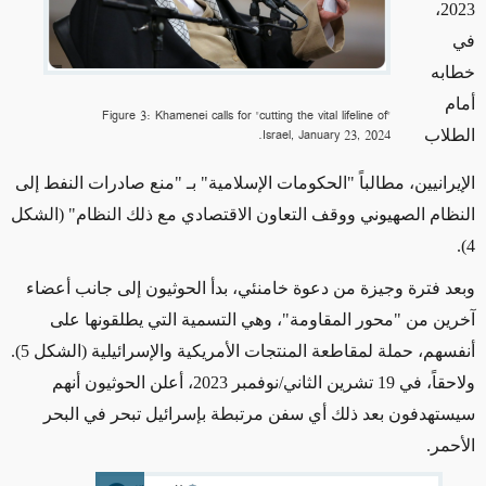
2023،
في
خطابه
أمام
Figure 3: Khamenei calls for "cutting the vital lifeline of"
Israel, January 23, 2024.
الطلاب
الإيرانيين، مطالباً "الحكومات الإسلامية" بـ "منع صادرات النفط إلى
النظام الصهيوني ووقف التعاون الاقتصادي مع ذلك النظام"
(الشكل
.
4)
وبعد فترة وجيزة من دعوة خامنئي، بدأ الحوثيون إلى جانب أعضاء
آخرين من "محور المقاومة"، وهي التسمية التي يطلقونها على
أنفسهم، حملة لمقاطعة المنتجات الأمريكية والإسرائيلية
(الشكل 5)
.
ولاحقاً، في 19 تشرين الثاني/نوفمبر 2023، أعلن الحوثيون أنهم
سيستهدفون بعد ذلك أي سفن مرتبطة بإسرائيل تبحر في البحر
الأحمر.