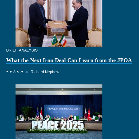
BRIEF ANALYSIS
What the Next Iran Deal Can Learn from the JPOA
Richard Nephew
◆
٠٧‏/٠٨‏/٢٠٢٦