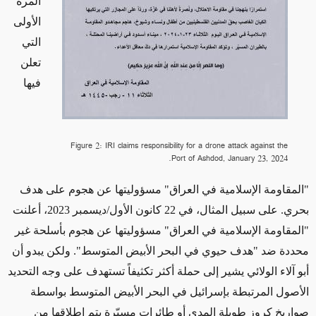
المرة
الأولى
التي
تعلن
فيها
Figure 2: IRI claims responsibility for a drone attack against the
Port of Ashdod, January 23, 2024.
"المقاومة الإسلامية في العراق" مسؤوليتها عن هجوم على هدف
بحري. على سبيل المثال، في 22 كانون الأول/ديسمبر 2023، أعلنت
"المقاومة الإسلامية في العراق" مسؤوليتها عن هجوم بأسلحة غير
محددة ضد "هدف حيوي في البحر الأبيض المتوسط". ولكن يبدو أن
أبو آلاء الولائي يشير إلى حملة
أكثر تكثيفاً
تستهدف على وجه التحديد
الأصول المرتبطة بإسرائيل في البحر الأبيض المتوسط ​​بواسطة
صواريخ كروز طويلة المدى أو طائرات مسيّرة يتم إطلاقها من