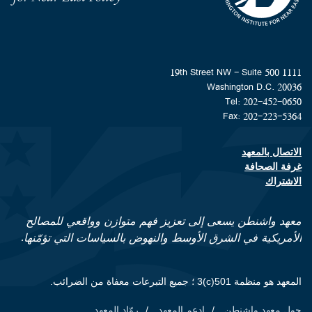
1111 19th Street NW - Suite 500
Washington D.C. 20036
Tel: 202-452-0650
Fax: 202-223-5364
الاتصال بالمعهد
Footer contact links
غرفة الصحافة
الاشتراك
معهد واشنطن يسعى إلى تعزيز فهم متوازن وواقعي للمصالح
الأمريكية في الشرق الأوسط والنهوض بالسياسات التي تؤمّنها.
المعهد هو منظمة 501(c)3 ؛ جميع التبرعات معفاة من الضرائب.
حول معهد واشنطن
ادعم المعهد
روّاد المعهد