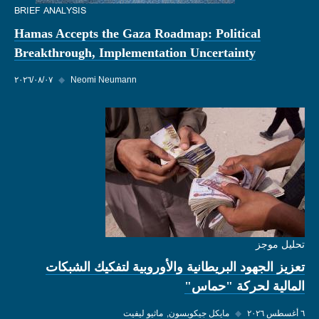
BRIEF ANALYSIS
Hamas Accepts the Gaza Roadmap: Political
Breakthrough, Implementation Uncertainty
Neomi Neumann
◆
٠٧‏/٠٨‏/٢٠٢٦
تحليل موجز
تعزيز الجهود البريطانية والأوروبية لتفكيك الشبكات
المالية لحركة "حماس"
٦ أغسطس ٢٠٢٦
◆
مايكل جيكوبسون
ماثيو ليفيت