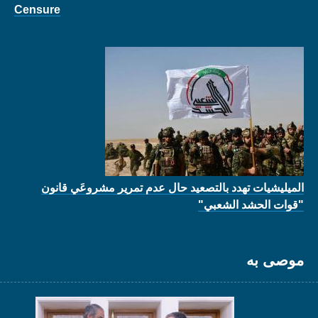
Censure
الميليشيات تهدد بالتصعيد حال عدم تمرير مشروعَي قانون
"قوات الحشد الشعبي"
موصى به