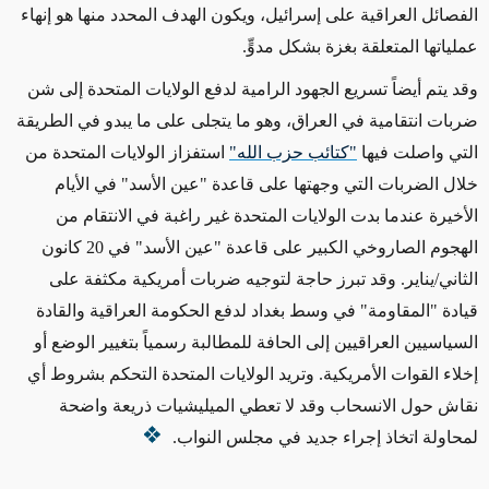
الفصائل العراقية على إسرائيل، ويكون الهدف المحدد منها هو إنهاء
عملياتها المتعلقة بغزة بشكل مدوٍّ.
وقد يتم أيضاً تسريع الجهود الرامية لدفع الولايات المتحدة إلى شن
ضربات انتقامية في العراق، وهو ما يتجلى على ما يبدو في الطريقة
التي واصلت فيها
"كتائب حزب الله"
استفزاز الولايات المتحدة من
خلال الضربات التي وجهتها على قاعدة "عين الأسد" في الأيام
الأخيرة عندما بدت الولايات المتحدة غير راغبة في الانتقام من
الهجوم
الصاروخي
الكبير على قاعدة "عين الأسد" في 20 كانون
الثاني/يناير. وقد تبرز حاجة لتوجيه ضربات أمريكية مكثفة على
قيادة "المقاومة" في وسط بغداد
لدفع
الحكومة العراقية والقادة
السياسيين العراقيين إلى الحافة للمطالبة رسمياً بتغيير الوضع أو
إخلاء القوات الأمريكية. وتريد الولايات المتحدة التحكم بشروط أي
نقاش حول الانسحاب وقد لا تعطي الميليشيات ذريعة واضحة
لمحاولة اتخاذ إجراء جديد في مجلس النواب.