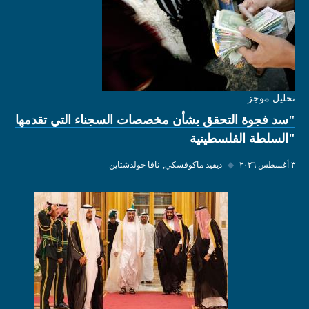
تحليل موجز
"سد فجوة التحقق بشأن مخصصات السجناء التي تقدمها
"السلطة الفلسطينية
٣ أغسطس ٢٠٢٦
◆
ديفيد ماكوفسكي
نافا جولدشتاين