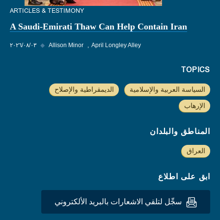
ARTICLES & TESTIMONY
A Saudi-Emirati Thaw Can Help Contain Iran
April Longley Alley
Allison Minor
◆
٠٣‏/٠٨‏/٢٠٢٦
TOPICS
السياسة العربية والإسلامية
الديمقراطية والإصلاح
الإرهاب
المناطق والبلدان
العراق
ابق على اطلاع
سجِّل لتلقي الاشعارات بالبريد الألكتروني