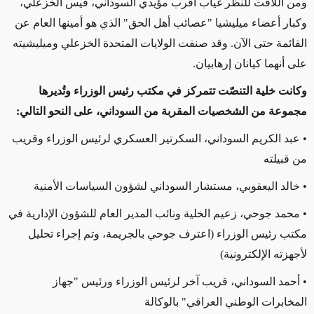
ومن اللافت للنظر غياب أقرب مؤيدي السوداني، قيس الخزعلي،
وكبار أعضاء ميليشيا "عصائب أهل الحق" الذي هو أمينها العام عن
القائمة حتى الآن. وقد صنفت الولايات المتحدة الخزعلي وميليشيته
على أنهما كيانان إرهابيان.
و
كانت خلية التنصّت تتمركز في مكتب رئيس الوزراء وتُديرها
مجموعة من
الشخصيات المقربة من السوداني
، على النحو التالي:
• عبد الكريم السوداني، السكرتير العسكري لرئيس الوزراء
وقريب
من
قبيلته
• خالد اليعقوبي، مستشار السوداني لشؤون السياسات الأمنية
• محمد جوحي، زعيم الخلية ونائب المدير العام للشؤون الإدارية في
مكتب رئيس الوزراء (اعترف جوحي بالجريمة، وتم إجراء تحليل
لأجهزته الإلكترونية)
• أحمد السوداني، قريب آخر لرئيس الوزراء ورئيس "جهاز
المخابرات الوطني العراقي" بالوكالة