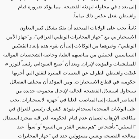
إلى بغداد في محاولة لتهدئة الفضيحة، مما يؤكد ضرورة قيام
واشنطن بفعل عكس ذلك تماماً
.
ثانياً، يجب على الولايات المتحدة أن تقيّد بشكل كبير التعاون
الاستخباراتي مع "جهاز المخابرات الوطني العراقي"، و"جهاز الأمن
الوطني"، وغيرهما من الوكالات إلى أن تقوم هذه بإبعاد المُعيّنين
السياسيين
الخبيثين
من مناصبهم العليا، وخاصة الشخصيات الموالية
للميليشيات
والمؤيدة لإيران
. وبعد أن أصبح السوداني رئيساً للوزراء،
غضّت واشنطن الطرف عن التعيينات المثيرة للقلق
التي أجرتها
حكومته
في قطاع الاستخبارات. ومن المؤكد أن مختلف الفصائل
ستحاول استغلال الفضيحة الحالية لإدخال مجموعة جديدة من
العناصر السيئة إلى المناصب العليا في أجهزة الاستخبارات. يجب
على الولايات المتحدة استخدام نفوذها كشريك رئيسي للعراق في
مكافحة الإرهاب لضمان
عدم قيام
الحكومة
العراقية بمجرد
استبدال
"السيئين" بأشخاص "
هم
بنفس القدر من السوء أو أسوأ" عند
معالجة الفضيحة وتعيين مسؤولين جدد في "جهاز المخابرات