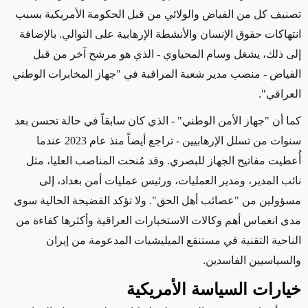
تصنيف كل من الفياض والولائي من قبل الحكومة الأمريكية بسبب
انتهاكات حقوق الإنسان والأنشطة الإرهابية على التوالي. بالإضافة
إلى ذلك،
يشغل
وسام
المحياوي
- الذي هو مرشح آخر من قبل
الفياض - منصب مدير شعبة المراقبة في "جهاز المخابرات الوطني
العراقي"
.
كما أن "جهاز الأمن الوطني" - الذي كان سابقاً في حالة تحسن بعد
سنوات من تسلل الإرهابيين - تراجع أيضاً منذ عام 2023 عندما
أُعطيت مفاتيح الجهاز للبصري. وقد مُنحت المناصب العليا، مثل
نائب المدير، ومدير العمليات، ورئيس عمليات أمن بغداد، إلى
مسؤولين من "عصائب أهل الحق". ولا تؤكد الفضيحة الحالية
سوى
مدى انغماس أهم وكالات الاستخبارات العراقية وأكثرها كفاءة من
الناحية التقنية في مستنقع الميليشيات المدعومة من إيران
والسياسيين الفاسدين
.
خيارات السياسة الأمر
ي
كية