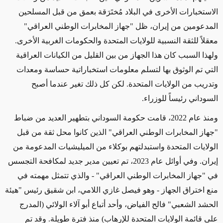
الاستخبارات الأخرى في البلاد مُختَرَقة بعمق من قبل المسلحين
المدعومين من إيران
، ظل "جهاز المخابرات الوطني العراقي"
معقلاً للثقة النسبية
للولايات المتحدة والحكومات الغربية الأخرى.
ولهذا السبب كان هذا الجهاز من بين القليل من الكيانات العراقية
التي تم الوثوق بها لتسلم معلومات استخباراتية حساسة ومعدات
وتدريب من الولايات المتحدة.
لكن كل ذلك تغير
عندما أصبح
السوداني رئيساً للوزراء
.
و
منذ عام 2022، قامت حكومة السوداني بتطهير العديد من ضباط
"جهاز المخابرات الوطني العراقي" الذين كانوا محل ثقة من قبل
الولايات المتحدة واستبدلتهم بوكلاء من الميليشيات المدعومة من
إيران. وفي أوائل عام 2023، تم تعيين مدير جديد لمكافحة التجسس
في "جهاز المخابرات الوطني العراقي" -
والذي تتمثل
مهمته في
منع اختراق الجهاز - وهو فيصل غازي اللامي، ابن شقيق رئيس "هيئة
الحشد الشعبي" فالح الفياض،
وأحد أتباع
أبو آلاء الولائي
(المدرج
على قائمة الولايات المتحدة للإرهاب)
منذ فترة طويلة
. وقد تم