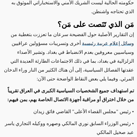
حكومته الحالية ليست الشريك الأمني والاستخباراتي الموثوق به
الذي تحتاجه واشنطن
.
مَن الذي تَنَصت على مَن؟
إن التقارير الأصلية حول الفضيحة سرعان ما تعززت بتغطية من
وسائل إعلام عربية
رئيسية
أخرى
وتسريبات مسؤولين عراقيين
وسياسيين معروفين بعدم الانضباط في بغداد. وتشير الأصداء
الزلزالية
في بغداد
، بما في ذلك الاجتماعات الطارئة العديدة
التي
عقدتها الفصائل
السياسية، إلى أن هناك الكثير من
النار وراء الدخان
المرئي
. وفيما يلي بعض النقاط الواضحة حتى الآن
:
تم استهداف جميع الشخصيات السياسية الكبرى في العراق تقريباً
من خلال
اختراق
أو مراقبة
أجهزة الاتصال الخاصة بهم
، بمن فيهم:
• رئيس "مجلس القضاء الأعلى" القاضي فائق زيدان
• رئيس الوزراء السابق نوري المالكي وصهره ووكيله التجاري ياسر
عبد صخيل المالكي