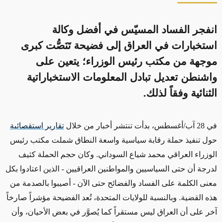
انفجر الفساد المسيّس في أفضل وكالة
استخبارات في العراق إلى فضيحة تَنَصُّت كبرى
موجهة من مكتب رئيس الوزراء؛ يتعين على
واشنطن تعديل تبادل المعلومات الاستخباراتية
الثنائية وفقاً لذلك.
في 28 آب/أغسطس، بدأت تنتشر أخبار من خلال
تقارير استقصائية
حول تنفيذ حملة
رقا
بة سياسية واسعة النطاق
شملت
مكتب رئيس
الوزراء العراقي محمد شياع السوداني. وكان حجم الحملة
كثيف
لدرجة أن حتى السياسيين والمواطنين العراقيين - الذين اعتادوا
بكل
معنى الكلمة
على الفساد والفضائح حتى الآن - أصيبوا بالصدمة من
هذه القضية. وبالنسبة للولايات المتحدة، تُعد الفضيحة مؤشراً صارخاً
آخر على أن العراق ليس مستقراً كما
يُصوَّر
في بعض الأحيان، وأن