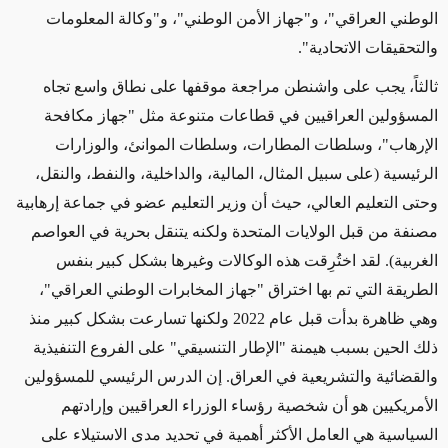
الوطني العراقي"، و"جهاز الأمن الوطني"، و
"وكالة المعلومات
والتحقيقات الاتحادية".
ثالثاً، يجب
على واشنطن مراجعة موقفها على نطاق واسع
تجاه
المسؤولين العراقيين في قطاعات متنوعة مثل "جهاز مكافحة
الإرهاب"، وسلطات المطارات، وسلطات الموانئ، والوزارات
الرئيسية (
على سبيل المثال،
المالية، والداخلية، والنفط، والنقل،
وحتى التعليم العالي، حيث أن وزير التعليم عضو في جماعة إرهابية
مصنفة من قبل الولايات المتحدة ولكنه يتنقل بحرية في العواصم
الغربية). لقد اختُرِقت هذه الوكالات وغيرها بشكل كبير بنفس
الطريقة التي
تم بها اختراق
"جهاز المخابرات الوطني العراقي"،
وهي ظاهرة بدأت قبل عام 2022 ولكنها تسارعت بشكل كبير منذ
ذلك الحين بسبب هيمنة "الإطار التنسيقي" على الفروع التنفيذية
والقضائية والتشريعية في العراق. إن الدرس الرئيسي للمسؤولين
الأمريكيين هو أن شخصية رؤساء الوزراء العراقيين وإرادتهم
السياسية هي العامل
الأكثر أهمية
في تحديد مدى الاستيلاء على