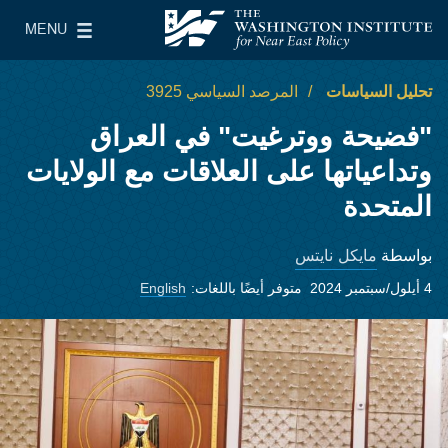
Skip to main content
MENU
معهد واشنطن لسياسات الشرق الأدنى
le Main Menu
تحليل السياسات
المرصد السياسي 3925
"فضيحة ووترغيت" في العراق
وتداعياتها على العلاقات مع الولايات
المتحدة
مايكل نايتس
بواسطة
4 أيلول/سبتمبر 2024
متوفر أيضًا باللغات:
English