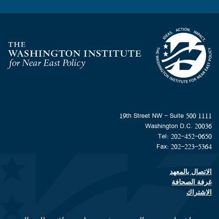
Homepage
1111 19th Street NW - Suite 500
Washington D.C. 20036
Tel: 202-452-0650
Fax: 202-223-5364
الاتصال بالمعهد
Footer contact links
غرفة الصحافة
الاشتراك