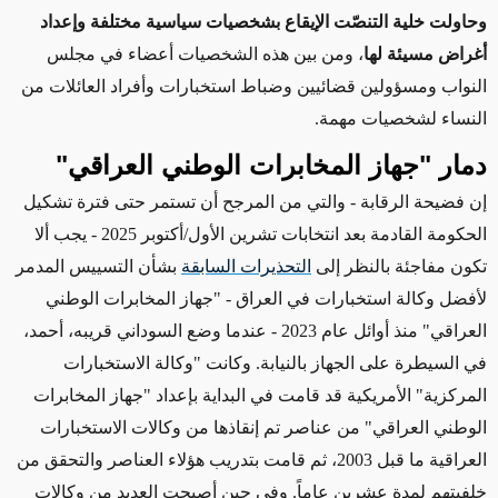
وحاولت خلية التنصّت الإيقاع بشخصيات سياسية مختلفة وإعداد
أغراض مسيئة لها
، ومن بين هذه الشخصيات أعضاء في مجلس
النواب ومسؤولين قضائيين وضباط استخبارات وأفراد العائلات من
النساء
لشخصيات مهمة
.
دمار "جهاز المخابرات الوطني العراقي"
إن فضيحة الرقابة - والتي من المرجح أن
تستمر
حتى فترة تشكيل
الحكومة القادمة بعد انتخابات تشرين الأول/أكتوبر 2025 - يجب ألا
تكون مفاجئة بالنظر إلى
التحذيرات السابقة
بشأن
التسييس المدمر
لأفضل وكالة استخبارات في العراق -
"جهاز المخابرات الوطني
العراقي"
منذ أوائل عام 2023 - عندما وضع السوداني قريبه، أحمد،
في السيطرة على الجهاز
بالنيابة
. وكانت "وكالة الاستخبارات
المركزية" الأمريكية قد قامت في البداية
بإعداد
"
جهاز المخابرات
الوطني العراقي"
من عناصر
تم إنقاذها
من وكالات الاستخبارات
العراقية ما قبل 2003، ثم قامت بتدريب
هؤلاء العناصر
والتحقق من
خلفيتهم لمدة عشرين عاماً. و
في حين أصبحت العديد من وكالات