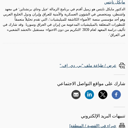
مايكل نايتس
الدكتور مايكل نايتس هو زميل أقدم في برنامج الزمالة "جيل وجاي برنشتاين" في معهد
واشنطن، ومتخصص في الشؤون العسكرية والأمنية للعراق وإيران ودول الخليج العربي
وهو أحد مؤسسي منصة "الأضواء الكاشفة للميليشيات"، التي تقدم تحليلاً متعمقاً
للتطورات المتعلقة بالميليشيات المدعومة من إيران في العراق وسوريا. وقد شارك في
تأليف دراسة المعهد لعام 2020 "التكريم من دون الاحتواء: مستقبل «الحشد الشعبي»
في العراق".
عرض / طباعة ملف "پي. دي. إف."
شارك على مواقع التواصل الاجتماعي
تنبيهات البريد الإلكتروني
خبراء في [القضية / المنطقة]