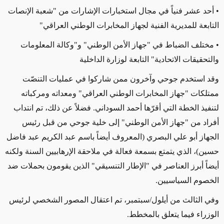
• أحد عشر فنياً في مجال استخبارات الإشارات من "شعبة الإنصات
التابعة للمديرية الفنية لجهاز المخابرات الوطني العراقي"
• مختلف الضباط في "جهاز الأمن الوطني" و"وكالة المعلومات
والتحقيقات الاتحادية" التابعة لوزارة الداخلية
وقد استخدم جوحي وآخرون
ممن شاركوا
في عمليات التنصّت
ممتلكات "جهاز المخابرات الوطني العراقي" ومعداته ومركباته
لتنفيذ الخطة التي أقرّها أحمد السوداني. فضلاً عن ذلك، تم انتداب
أفراد من "جهاز
الأمن
الوطني" إلى خلية جوحي من قبل رئيس
الجهاز أبو علي البصري (المعروف أيضاً باسم عبد الكريم عبد فاضل
حسين)،
الذي يتمتع بسمعة فعالة في ملاحقة
الإرهابيين السنة ولكنه
أيضاً
أبرز العناصر في "الإطار التنسيقي
" الذين يقومون بحملات ضد
الخصوم السياسيين.
وفي
الثالث من
أيلول/سبتمبر، تم اعتقال المصور الشخصي لرئيس
الوزراء فيما يتعلق بالمخطط
.