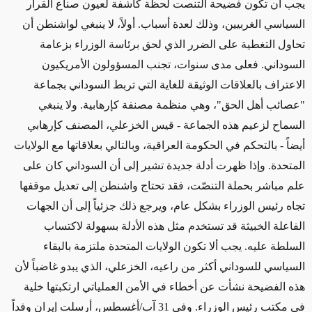
يجب أن تكون فضيحة التنصت لحظة
كاشفة لعيون صناع القرار
السياسي
الغربيين،
وذلك
لعدة أسباب. أولاً،
لا ينبغي لواشنطن أن
تحاول التغطية على الضرر الذي
لحق
برئاسة الوزراء بزعامة
السوداني. فعلى مدى سنوات، تجنب المسؤولون الأمريكيون
الاعتراف
بالعلاقات الوثيقة للغاية التي تربط
السوداني بجماعة
"عصائب أهل الحق"، وهي منظمة مصنفة كإرهابية. ولا ينبغي
السماح لزعيم هذه الجماعة - قيس الخزعلي، المصنف كإرهابي
أيضاً -
بالتحكم في
الحكومة العراقية، وبالتالي بعلاقاتها مع الولايات
المتحدة. وإذا ظهرت أدلة جديدة تشير إلى أن السوداني كان على
علم مباشر بحملة التنصّت، فقد تحتاج واشنطن إلى تعديل موقفها
تجاه رئيس الوزراء بشكل عام،
ويرجع
ذلك جزئياً
إلى
أن الجهات
الفاعلة الخبيثة قد
تستخدم
مثل هذه الأدلة بسهولة
لاكتساب
السلطة
عليه. يجب ألا تكون الولايات المتحدة ملتزمة بالبقاء
السياسي للسوداني أكثر من راعيه، الخزعلي، الذي يبدو غاضباً لأن
هذه الفضيحة
نشأت عن
أخطاء في الأمن العملياتي ارتكبتها خلية
في مكتب رئيس الوزراء. وفي 31 آب/أغسطس، أرسلت إيران وفداً