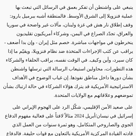
ينبغي على واشنطن أن تفكر بعمق في الرسائل التي تبعث بها
عملية فنزويلا إلى الشرق الأوسط. فالمنطقة أشبه ببرميل بارود:
وقف إطلاق نار هش في غزة ولبنان، مآلات غير واضحة في سوريا
والعراق، تجدّد الصراع في اليمن، وشركاء أمريكيون تقليديون
ينخرطون في مواجهات مباشرة. خصم مثل إيران - وإن بدا أضعف -
يراقب عن كثب الإجراءات المتخذة ضد نظام فنزويلا، ويقيّم ما إذا
كان سيرد، وأين وكيف. في الوقت نفسه، يراقب الحلفاء والشركاء
هذه التطورات، محاولين استيعاب الرسالة التي ترسلها واشنطن
بشأن دورها داخل مناطق نفوذها. إن غياب الوضوح في الأهداف
الاستراتيجية الأمريكية قد يترك هؤلاء الشركاء في حالة ارتباك بشأن
تموضعهم وعلاقاتهم مع الولايات المتحدة
.
على صعيد الأمن الإقليمي، شكّل الرد على الهجوم الإيراني على
إسرائيل في نيسان/أبريل 2024 مثالاً لافتاً على فعالية مفهوم الدفاع
الجوي والصاروخي المتكامل، وهو ثمرة سنوات من العمل الذي
قادته القيادة المركزية الأمريكية بالتعاون مع قوات حليفة. فالدفاع