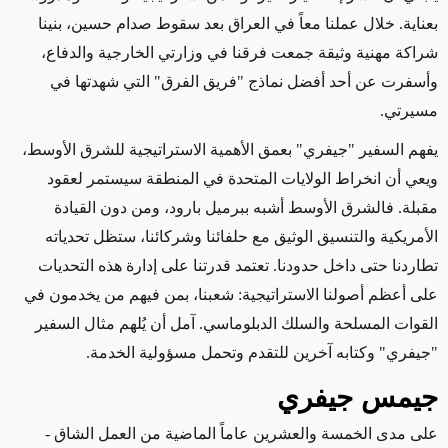
بعناية. خلال عملنا معاً في العراق بعد سقوط صدام حسين، بنينا
شراكة مهنية وثيقة جمعت فرقنا في وزارتي الخارجية والدفاع،
وأسفرت عن أحد أفضل نماذج "فريق الفرق" التي شهدتها في
مسيرتي
.
يفهم السفير "جيفري" بعمق الأهمية الاستراتيجية للشرق الأوسط،
ويعي أن انخراط الولايات المتحدة في المنطقة سيستمر لعقود
مقبلة. فالشرق الأوسط أشبه ببرميل بارود، ومن دون القيادة
الأمريكية والتنسيق الوثيق مع حلفائنا وشركائنا، ستظل تحدياته
تطاردنا حتى داخل حدودنا. تعتمد قدرتنا على إدارة هذه التحديات
على أعظم أصولنا الاستراتيجية: شعبنا، بمن فيهم من يخدمون في
القوات المسلحة والسلك الدبلوماسي. آمل أن يُلهم مثال السفير
"جيفري" وكتابه آخرين للتقدم وتحمل مسؤولية الخدمة
.
جيمس جيفري
على مدى الخمسة والعشرين عاماً الماضية من العمل الشاق -