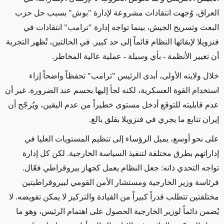
العراق، وُجهت انتقادات مشروعة لإدارة "بوش" بسبب حل حزب
البعث وتسريح الجيش، بينما تواجه إدارة "ترامب" انتقادات في
فنزويلا لإبقائها النظام قائماً إلى حد كبير. في الحالتين، تُظهر التجربة
أن تغيير الأنظمة - بأي وسيلة - عملية عالية المخاطر
.
خلال ولايته الأولى، أبدى الرئيس "ترامب" تحفظاً واضحاً إزاء
استخدام القوة العسكرية، لكنه لجأ إليها بحسم عند الضرورة. غير أن
عدم قابليته للتوقع أدخل مستوى خطيراً من عدم اليقين، ويُرجّح أن
إيران تتابع ما يجري في فنزويلا بقلق بالغ
.
على نحو أوسع، يميل الرؤساء إلى تنظيم المستويات العليا في
إداراتهم بطرق مختلفة لتنفيذ السياسة الخارجية. لكن كل إدارة
تواجه التحدي ذاته: جعل النظام يعمل كجهاز بيروقراطي فعّال.
فرئاسة وزير الخارجية ومستشار الأمن القومي لبيروقراطيتين
مختلفتين تتطلب قدراً كبيراً من القيادة والتركيز لا يمكن تفويضه. لا
يُضمن دائماً لوزير الخارجية الحصول على اهتمام الرئيس، وهو ما