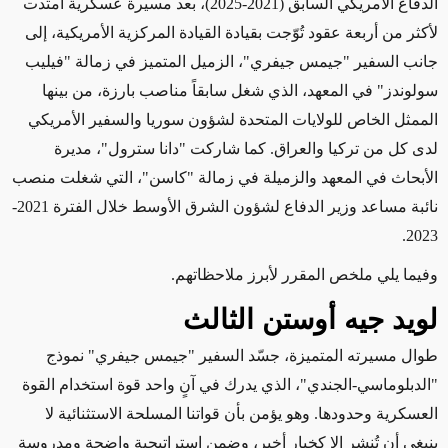
الدفاع الأمريكي السابق (2021-2025)، بعد مسيرة عسكرية امتدت
لأكثر من أربعة عقود تُوّجت بقيادة القيادة المركزية الأمريكية، إلى
جانب السفير "جيمس جيفري"، الزميل المتميز في زمالة "فيليب
سولوندز" في المعهد، الذي شغل سابقاً مناصب بارزة، من بينها
الممثل الخاص للولايات المتحدة لشؤون سوريا والسفير الأمريكي
لدى كل من تركيا والعراق
.
كما شاركت "دانا سترول"، مديرة
الأبحاث في المعهد والزميلة في زمالة "كاسن"، التي شغلت منصب
نائبة مساعد وزير الدفاع لشؤون الشرق الأوسط خلال الفترة 2021-
.
2023
وفيما يلي ملخص المقرر لأبرز ملاحظاتهم
.
لويد جيه أوستن الثالث
طوال مسيرته المتميزة، جسّد السفير "جيمس جيفري" نموذج
"الدبلوماسي-الجندي"، الذي يدرك في آنٍ واحد قوة استخدام القوة
العسكرية وحدودها. وهو يؤمن بأن قواتنا المسلحة الاستثنائية لا
ينبغي أن تُنشر إلا كخيار أخير، وضمن استراتيجية واضحة ومدروسة