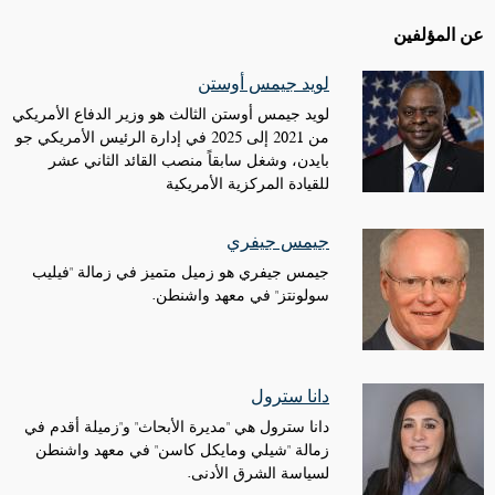
عن المؤلفين
لويد جيمس أوستن
لويد جيمس أوستن الثالث هو وزير الدفاع الأمريكي
من 2021 إلى 2025 في إدارة الرئيس الأمريكي جو
بايدن، وشغل سابقاً منصب القائد الثاني عشر
للقيادة المركزية الأمريكية
جيمس جيفري
جيمس جيفري هو زميل متميز في زمالة "فيليب
سولونتز" في معهد واشنطن.
دانا سترول
دانا سترول هي "مديرة الأبحاث" و"زميلة أقدم في
زمالة "شيلي ومايكل كاسن" في معهد واشنطن
لسياسة الشرق الأدنى.