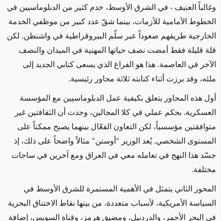
وغالباً العنيف - في الشرق الأوسط، خدم كثير من الدبلوماسيين في
الخطوط الأمامية للأزمات، بينما شقّ عدد كبير من موظفي الخدمة
الخارجية طريقهم صعوداً عبر سلّم البيروقراطية في واشنطن. لكن
قلة قليلة فقط أمضت نصف حياتها المهنية في الميدان والنصف
الآخر في العاصمة. هذا هو الفراغ الذي يسعى كتابي الجديد إلى
ملئه، وقد برزت أثناء كتابته ثلاثة محاور رئيسية
.
أول هذه المحاور يتعلق بكيفية عمل الدبلوماسيين مع المؤسسة
العسكرية. بحكم عملي في كلا المجالين، وجدت أن الثقافتين غير
متوافقتين مؤسسياً، لكن التعاون الفعّال بينهما يصبح ممكناً على
المستوى الشخصي. يُعد الوزير "أوستن" مثالاً واضحاً على ذلك، إذ
جسّد هذا النهج في تعامله معي في العراق ومع آخرين في ساحات
مختلفة
.
المحور الثاني يتمثل في الأهمية المستمرة للشرق الأوسط في
السياسة الأمريكية، لأسباب متعددة، من بينها نقاط الاختناق البحرية
في البحر الأحمر، والدردنيل، ومضيق هرمز، وقناة السويس، إضافة