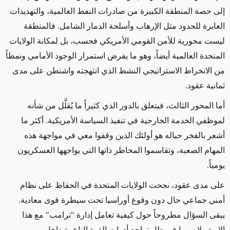
إلى حصة المنطقة الكبيرة من صادرات النفط العالمية، والتهديدات
العابرة للحدود مثل الإرهاب وأسلحة الدمار الشامل. فالمنطقة
ليست محورية للأمن القومي الأمريكي فحسب، بل لمكانة الولايات
المتحدة العالمية أيضاً، وهو ما يفرض استمرار الوجود الأمامي ونمطاً
من الانخراط الاستراتيجي النشط الذي انتهجته واشنطن على مدى
ثمانية عقود
.
أما المحور الثالث، فيتعلق بالدور الذي كثيراً ما يُقلَّل من شأنه
لموظفي الخدمة الخارجية في تنفيذ السياسة الأمريكية. أكثر ما
أشعر بالفخر حياله هو أولئك الذين وقفوا معي في مواجهة هذه
المهام الصعبة، وتقاسموا المخاطر ذاتها التي يواجهها العسكريون
يومياً
.
على مدى عقود، نجحت الولايات المتحدة في الحفاظ على نظام
أمني جماعي حال دون وقوع أوراسيا تحت سيطرة قوى معادية.
يبقى السؤال مطروحاً حول كيفية تعامل إدارة "ترامب" مع هذا
الإرث، لا سيما في ظل تراجع أدوات القوة الناعمة داخل