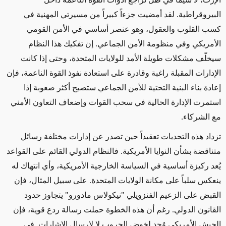
البيروقراطية. لقد أمضيت جزءاً كبيراً من مسيرتي المهنية في
كسب القلوب والعقول، وهو عنصر أساسي في الأمن القومي
الأمريكي وفي منظومة الأمن الجماعي. إن تفكيك هذا النظام
سيخلّف مشكلات طويلة الأمد للولايات المتحدة، وحتى إذا كانت
الإدارات المقبلة راغبة وقادرة على استعادة نفوذ القوة الناعمة، فإن
إعادة بناء البنية التحتية للأمن الجماعي ستصبح أكثر صعوبة إذا
استمرت الإدارة الحالية في سحب القوات وإضعاف التعاون الأمني
مع الشركاء
.
تزداد هذه التحديات تعقيداً حين تصدر عن إدارات مختلفة رسائل
متناقضة بشأن النوايا الأمريكية. فالنظام الدولي القائم على القواعد
يُعد ركيزة أساسية في السياسة الخارجية الأمريكية، وأي انتهاك له
ينعكس سلباً على مكانة الولايات المتحدة. على سبيل المثال، فإن
القبض على الزعيم الفنزويلي "نيكولاس مادورو" يتجاوز حدود
القانون الدولي. رغم أن هذه الخطوة حملت رسالة ردع قوية، فإن
الجيش الأمريكي وُجد لخوض الحروب لا لإرسال الإشارات. في