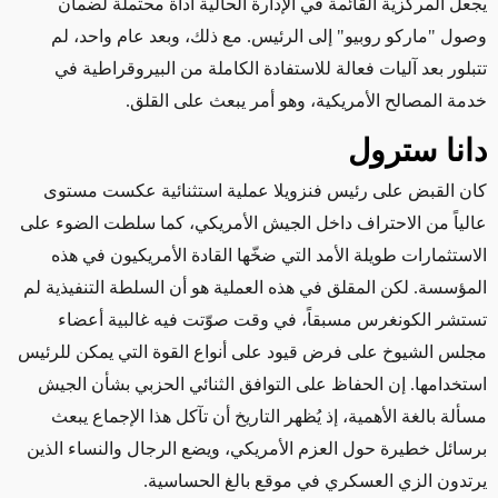
يجعل المركزية القائمة في الإدارة الحالية أداة محتملة لضمان
وصول "ماركو روبيو" إلى الرئيس. مع ذلك، وبعد عام واحد، لم
تتبلور بعد آليات فعالة للاستفادة الكاملة من البيروقراطية في
خدمة المصالح الأمريكية، وهو أمر يبعث على القلق
.
دانا سترول
كان القبض على رئيس فنزويلا عملية استثنائية عكست مستوى
عالياً من الاحتراف داخل الجيش الأمريكي، كما سلطت الضوء على
الاستثمارات طويلة الأمد التي ضخّها القادة الأمريكيون في هذه
المؤسسة. لكن المقلق في هذه العملية هو أن السلطة التنفيذية لم
تستشر الكونغرس مسبقاً، في وقت صوّتت فيه غالبية أعضاء
مجلس الشيوخ على فرض قيود على أنواع القوة التي يمكن للرئيس
استخدامها. إن الحفاظ على التوافق الثنائي الحزبي بشأن الجيش
مسألة بالغة الأهمية، إذ يُظهر التاريخ أن تآكل هذا الإجماع يبعث
برسائل خطيرة حول العزم الأمريكي، ويضع الرجال والنساء الذين
يرتدون الزي العسكري في موقع بالغ الحساسية
.