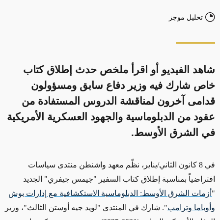
تحليل موجز
شاهد الفيديو أو اقرأ ملخص حدث إطلاق كتاب
خاص شارك فيه وزير دفاع سابق ومسؤولون
قدامى آخرون لمناقشة الدروس المستفادة من
عقود من الدبلوماسية والجهود العسكرية الأمريكية
في الشرق الأوسط.
في 8 كانون الثاني/يناير، نظّم معهد واشنطن منتدى سياسات
افتراضياً بمناسبة إطلاق كتاب السفير "جيمس جيفري" الجديد
"
أزمات الشرق الأوسط: الدبلوماسية الاستكشافية مع إدارات بوش
وأوباما وترامب
".
شارك في المنتدى "لويد جيه أوستن الثالث"، وزير