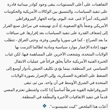
التفاهمات على أعلى المستويات، يبقى وجود كوادر ميدانية قادرة
على تنفيذ السياسات، والتنسيق بين الوكالات الأمريكية والحكومات
الشريكة، أمراً لا غنى عنه
.
اليوم، يواجه الجهاز البيروقراطي
الأمريكي وضعاً بالغ الصعوبة، إذ أدى تهميشه في مراحل صنع القرار
إلى إضعاف القدرة على تنفيذ السياسات بعد إقرارها. في سياقات
ما بعد الصراع - كما في سوريا واليمن وغزة، وحتى العراق - تتطلب
جهود إعادة الإعمار موارد سياسية ومادية لطالما التزمت بها
الولايات المتحدة، وشجعت الآخرين على المساهمة فيها. لكن غياب
الخبرة الفنية الأمريكية حالياً يخلق فراغاً في عمليات الانتقال
السياسي عبر المنطقة، بينما يؤدي تكليف الجيش بأدوار أوسع إلى
الضغط على الجاهزية العسكرية، وإلى الإضرار بصورة الولايات
المتحدة في الشرق الأوسط في آن واحد. من ثم، تبقى
البيروقراطية القوية شرطاً أساسياً إذا كانت واشنطن تعتزم المضي
قدماً في تنفيذ الاتفاقيات الأخيرة والمعلّقة في المنطقة
.
أعدّت هذا الملخص "كيت تشيسنوت
".