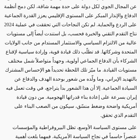
عن المجال الجوي لكل دولة على حدة مهمة شاقة، لكن دمج أنظمة
الدفاع والإنذار المبكر على المستوى الإقليمي يعزز القدرة الجماعية
على الردع والحماية. لم تكن النجاحات التي تحققت في عملية 2024
نتاج التقدم التقني والخبرة فحسب، بل استندت أيضاً إلى مستويات
عالية من الالتزام السياسي والاستثمار المستدام من جانب الولايات
المتحدة وشركائها. قد تطلّب ذلك قيادة قوية، وإرادة سياسية لإقناع
الشركاء بأن الدفاع الجماعي أولوية، وجهداً متواصلاً شمل مختلف
مستويات القيادة. ما ميّز تلك اللحظة تحديداً هو الإحساس المشترك
بالتهديد الإيراني، وما ولّده من شعور بوحدة الهدف والدفاع عن
السيادة الجماعية. إلا أن هذا الشعور بدأ يتراجع، في وقت تعمل فيه
إيران بسرعة على إعادة بناء قدراتها الهجومية. من دون قيادة
أمريكية واضحة وضغط منسّق، سيكون من الصعب البناء على
التقدم الذي تحقق
.
على مستوى السياسة الأوسع، تظل البيروقراطية والمؤسسات
عنصراً حاسماً في نجاح السياسة الأمريكية. فمهما بلغت أهمية