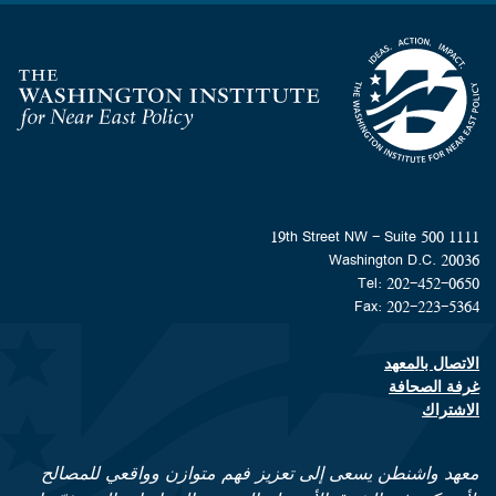
Homepage
1111 19th Street NW - Suite 500
Washington D.C. 20036
Tel: 202-452-0650
Fax: 202-223-5364
الاتصال بالمعهد
Footer contact links
غرفة الصحافة
الاشتراك
معهد واشنطن يسعى إلى تعزيز فهم متوازن وواقعي للمصالح