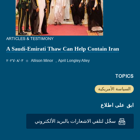
ARTICLES & TESTIMONY
A Saudi-Emirati Thaw Can Help Contain Iran
April Longley Alley
Allison Minor
◆
٠٣‏/٠٨‏/٢٠٢٦
TOPICS
السياسة الأمريكية
ابق على اطلاع
سجِّل لتلقي الاشعارات بالبريد الألكتروني