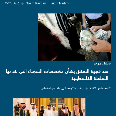
Farzin Nadimi
Noam Raydan
◆
٠٥‏/٠٨‏/٢٠٢٦
تحليل موجز
"سد فجوة التحقق بشأن مخصصات السجناء التي تقدمها
"السلطة الفلسطينية
٣ أغسطس ٢٠٢٦
◆
ديفيد ماكوفسكي
نافا جولدشتاين