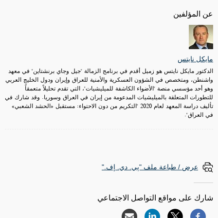
عن المؤلفين
مايكل نايتس
الدكتور مايكل نايتس هو زميل أقدم في برنامج الزمالة "جيل وجاي برنشتاين" في معهد
واشنطن، ومتخصص في الشؤون العسكرية والأمنية للعراق وإيران ودول الخليج العربي
وهو أحد مؤسسي منصة "الأضواء الكاشفة للميليشيات"، التي تقدم تحليلاً متعمقاً
للتطورات المتعلقة بالميليشيات المدعومة من إيران في العراق وسوريا. وقد شارك في
تأليف دراسة المعهد لعام 2020 "التكريم من دون الاحتواء: مستقبل «الحشد الشعبي»
في العراق".
عرض / طباعة ملف "پي. دي. إف."
شارك على مواقع التواصل الاجتماعي