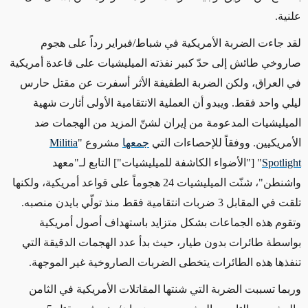
علنية.
لقد جاءت الضربة الأمريكية في شباط/فبراير رداً
على
هجوم
صاروخي طائش إلى حدّ كبير نفذته الميليشيات
على
قاعدة أمريكية
في العراق، ولكن الضربة الطفيفة الأثر أسفرت عن مقتل حارس
ليلي
واحد فقط
. ويبدو أن العملية الانتقامية الأولى أثارت شهية
الميليشيات المدعومة من إيران لشنّ المزيد من الهجمات ضد
الأمريكيين.
ووفقاً للإحصاءات
التي
جمعها
مشروع "
Militia
Spotlight
" ["الأضواء الكاشفة للميليشيات"] التابع لـ"معهد
واشنطن"، شنّت الميليشيات 24 هجوماً على قواعد أمريكية، ولكنها
تلقت في المقابل 3 ضربات انتقامية فقط منذ
تولّي
بايدن
منصبه
.
وتقوم هذه الجماعات بشكل متزايد باستهداف أصول أمريكية
بواسطة طائرات بدون طيار، حيث بدأ عدد الهجمات الدقيقة التي
تنفذها هذه الطائرات يتخطى الضربات الصاروخية غير الموجهة.
وربما تسببت
الضربة التي
شنتها
المقاتلات الأمريكية في الثامن