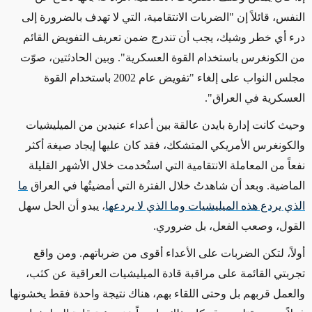
النفس، قائلاً إن "الضربات الانتقامية، التي لا تهدف بالضرورة إلى
درء أي خطر وشيك، يجب أن
تندرج ضمن تعريف التفويض ال
قائم
من الكونغرس باستخدام القوة العسكرية". وبين الحادثتين، صوّت
مجلس النواب على
إلغاء
"تفويض عام 2002 باستخدام القوة
العسكرية في العراق".
وحيث كانت إدارة بايدن عالقة بين أعداء عنيدين
من الميليشيات
وال
كونغرس الأمريكي
المتشكك
،
فقد كان عليها إيجاد
صيغة أكثر
نفعاً من
المعاملة الانتقامية
التي استُخدمت خلال الأشهر القليلة
الماضية. وبعد
أن
شاهدتُ خلال
الفترة التي أمضيتُها
في العراق
ما
الذي يردع هذه الميليشيات وما الذي لا يردعها
، يبدو أن الحل سهل
القول، وصعب الفعل، بل ضروري.
أولاً، لتكن الضربات على الأعداء أقوى من ضرباتهم. و
من واقع
تجربتي القائمة على مراقبة قادة الميليشيات العراقية عن كثب،
والعمل قربهم
بل
وحتى اللقاء بهم،
هناك
نتيجة واحدة فقط يخشونها