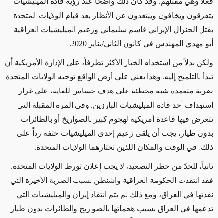
فعلاً وهي مقتلهم. وقد كان ذلك واضحاً عند رؤية قادة الميليشيات
يتفرقون
ويخافون ويبتعدون عن الأنظار
بعد
قيام الولايات المتحدة
بقتل ا
لجنرال الإيراني قاسم سليماني وزعيم الميليشيات العراقية
أبو مهدي المهندس في كانون الثاني/يناير 2020.
ولكن بدلاً من استخدام الخيار الأكثر تطرفاً، على الإدارة الأمريكية أن
تبدأ بالتلميح إليه. وهذا يعني على أرض الواقع توجيه الولايات المتحدة
ضربة
متعمدة شبه مخطئة
على هدف حساس للغاية، على غرار
استهداف أحد قادة الميليشيات البارزين. وفي المرة المقبلة التي
تتعرض فيها قاعدة أمريكية لهجوم كبير
بالصواريخ أو بالطائرات
بدون طيار
، يجب أن يلقى زعيم إحدى الميليشيات حتفه رداً على
ذلك، في
الوقت والمكان اللذين تختارهما الولايات المتحدة
.
ثانياً، للحدّ من خطر التصعيد، لا يجب إعلان تورط الولايات المتحدة.
فقد انتقدت الحكومة العراقية واشنطن بسبب الضربة الأخيرة التي
نفذتها في العراق،
ومع ذلك لم يتم انتقاد
إيران والميليشيات التي
تدعمها في العراق بسبب هجماتها بالصواريخ والطائرات بدون طيار