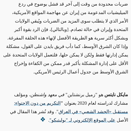
ضربات محدودة من وقت إلى آخر
قد
فشل بوضوح في
ردع
الميليشيات المدعومة من إيران
عن
مهاجمة المواقع الأمريكية،
الأمر الذي
لا يتطلب سوى
المزيد من الضربات ويُبقي الولايات
المتحدة وإيران في حالة تصادم. [وبالتالي]، فإن
الرد بقوة أكبر
وبشكل أكثر سرية هو الطريقة الأفضل
لإنهاء
هذه الحلقة المفرغة.
وإذا
كان الشرق الأوسط، كما دأب فريق بايدن على القول، مشكلة
يمكن إدارتها
فقط ولكن لا يمكن
حلها،
فلتعمل
الولايات المتحدة على
الأقل
على إدارة
المشكلة بأكبر قدر ممكن من الكفاءة
وإخراج
الشرق الأوسط من
جدول أعمال
الرئيس الأمريكي.
مايكل نايتس
هو "زميل برنشتاين"
في معهد واشنطن،
ومؤلف
مشارك لدراسته لعام 2020 بعنوان
"
التكريم من دون الاحتواء:
مستقبل «الحشد الشعبي» في العراق
"
. وقد نُشر هذا المقال في
الأصل
على الموقع الإلكتروني لـ "بوليتيكو"
.