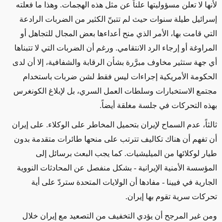
لأنها لا تعلن مسؤوليتها
علناً
عن
مثل
هذه الهجمات. وهذا ما فعلته
إسرائيل طيلة سنوات حيث لم تتبنّ الكثير من الضربات الرادعة
التي قامت بها، الأمر الذي منح أعداءها
بعض المجال
للتجاهل أو
المراوغة أو إرجاء
الرد الانتقامي
. ورغم أن الضربات التي لا تتبناها
أي جهة ستثير مخاوف مبرَّرة
بشأن
الرقابة والشفافية،
إلا أن لدى
الحكومة الأمريكية إجراءات ليس فقط لشن
ضربات باستخدام
مجتمع
الاستخبارات وسلطات العمل السري،
بل لإبلاغ
الكونغرس
بهذه التحركات في جلسة مغلقة
أيضاً
.
ثالثاً، عدم السماح لإيران بتحميل المخاطر على الوكلاء. على إيران
أن تفهم أن هناك تكاليف تترتب على منحها طائرات متقدمة بدون
طيار لوكلائها من الميليشيات. كما يجب البعث برسائل إلى
المؤسسة الأمنية الإيرانية - بشكل منفصل عن المحادثات النووية
الجارية
في فيينا - مفادها أن الولايات المتحدة ستردّ على أية
تحركات سرية تقوم بها إيران.
ومن غير المرجح
أن يؤدي التخفيف من التصعيد مع إيران خلال