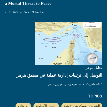
a Mortal Threat to Peace
David Schenker
◆
٠٦‏/٠٨‏/٢٠٢٦
تحليل موجز
التوصل إلى ترتيبات إدارية عملية في مضيق هرمز
٦ أغسطس ٢٠٢٦
◆
نعوم ريدان
فرزين نديمي
TOPICS
الشؤون العسكرية والأمنية
انتشار الأسلحة
الإرهاب