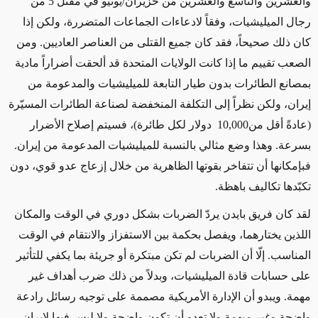
والعشرين والتاسع والعشرين من حزيران/يونيو
في مقتل
5 من
رجال الميليشيات،
وفقاً لادعاءات
الجماعات المتضررة
، ولكن إذا
كان ذلك صحيحاً، فقد كان جميع القتلى
من العناصر العاديين. ومن
الصعب تقييم ما إذا كانت الولايات المتحدة
قد
ألحقت أضراراً مادية
بمصانع الطائرات بدون طيار التابعة للميليشيات والمدعومة من
إيران، ولكن نظراً
إلى التكلفة
المنخفضة
لصناعة الطائرات المسيّرة
(عادةً أقل من
10,000
دولار لكل طائرة)
، ف
سيتم
إصلاح الأضرار
بسرعة. وهذا وضع مثالي بالنسبة للميليشيات المدعومة من إيران.
فبإمكانها أن تتفاخر بقوتها الظاهرية من خلال إزعاج عدو قوي، دون
تكبّدها تكاليف باهظة.
لقد كان فريق بايدن يردّ الضربات بشكل دوري في
الوقت والمكان
اللذين يختارهما، ويفصل بحكمة بين الاستفزاز والانتقام
في الوقت
المناسب
. إلّا أن الضربات لم تكن مبتكرة أو جريئة بما يكفي للتأثير
على
حسابات قادة الميليشيات،
وبدلاً من ذلك
ضرب أهداف غير
مهمة. ويبدو أن الإدارة الأمريكية مصممة على توجيه رسائل رادعة
واضحة وغير مبهمة
ولا تعدو أن تكون واضحة ولا لبس فيها لإيران