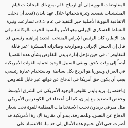
المفاوضات النووية إلى أي ارتياح. فلم تمنع تلك المحادثات قيام
الميليشيات بتصعيد وتيرة هجماتها خلال عهد بايدن
(فبعد أن دخلت
الاتفاقية النووية الأصلية حيز التنفيذ في عام 2015، تسارعت وتيرة
النشاط العسكري الإيراني وهو الأمر بالنسبة للحرب بالوكالة)
. وفي
هذا الإطار، كان الرئيس الإيراني
المنتخب
الجديد إبراهيم رئيسي قد
قال إن الجيش الإيراني وصواريخه وطائراته المسيّرة "
غير
قابلة
للتفاوض"، في حين تؤجل إدارة بايدن التفاوض بشأن هذه
القضايا
أيضاً إلى وقت لاحق. ويبقى السبيل الوحيد لحماية
القوات الأمريكية
في العراق وسوريا هو الردع بكل بساطة.
وباستخدام عبارة رئيسي
،
يجب أن يكون حق أمريكا في الدفاع عن قواتها غير قابل للتفاوض.
[باختصار]، يريد بايدن تقليص
الوجود الأمريكي في الشرق الأوسط
وخفض التصعيد مع إيران، كما أن أعضاء في الكونغرس الأمريكي
مثل
ميرفي يريدون تجنب
الاستخدامات
المطلقة للقوة تحت شعار
الدفاع عن النفس. وللمفارقة، يبدو أن مقاربة الإدارة الأمريكية قد
أضرت حتى الآن بجميع هذه الآمال
إلى حد ما
. فالاعتماد على