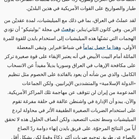
طيار والصواريخ على
القوات الأمريكية في هذين
البلديْن.
لقد عملتُ في العراق
، بما في ذلك مع الميليشيات،
لمدة عقديْن من
الزمن. وفي كانون الثاني/يناير،
توقعتُ
في مجلة "بوليتيكو" أن
تؤدي
الهجمات التي تشنّها هذه الميليشيات
إلى استخدام بايدن للقوة
للمرة
الأولى، و
هذا ما حصل تماماً
في شباط/فبراير. وتبقى المعضلة
الماثلة أمام البيت الأبيض
في أنه
يعتبر الإبقاء على قوة صغيرة تركز
على مكافحة الإرهاب في العراق وسوريا بديلاً مفيداً عن الانسحاب
الكامل،
والذي من شأنه أن
يعود بالفائدة على الخصوم
مثل
تنظيم
«
الدولة الإسلامية
»
والمتشددين الإيرانيين. ولكن الجماعات
المدعومة من إيران لن تتوقف عن مهاجمة
تلك
المراكز الأمريكية.
والآن، يبدو أن الإدارة في واشنطن عالقة في حلقة مفرغة تقوم
على استخدام الضربات الصغيرة الطفيفة الأثر في
محاولة
لردع
الميليشيات وسط تجنب التصعيد، ولكن أنصاف الحلول هذه لا تحقق
أياً من
النتائج المرجوّة
. على فريق بايدن
إنهاء
دوامة ردّ الصاع
بالصاع
عن طريق
توجيه ضربات أكثر ذكاءً وقوةً لكن بشكل أقل