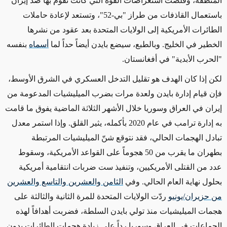
المنطقة،
وقلّصت
استعراضات القوة التي كانت تقوم بها ضد إيران
باستعمال القاذفات من طراز "بي-52"،
وتستعد لإعادة
حاملات
الطائرات الأمريكية
إلى الولايات المتحدة
بعد
عقود من
نشرها
الخطير في الخليج. وبالطبع، سيضع بايدن أيضاً حداً لما
أسماه
بنفسه
"الحرب الأبدية" في أفغانستان.
لكن
إذا
كان
الهدف هو تقليل
التدخل العسكري في الشرق الأوسط،
فإن قيام إدارة بايدن ولعدة مرات بضرب الميليشيات المدعومة من
إيران في العراق وسوريا خلال الأشهر الثلاثة الماضية
يفوق ما قامت
به
إدارة ترامب
في عام 2020 بأكمله
، يثير القلق.
وإذا
استمر معدل
تبادل الهجمات الحالي، فقد نتوقع شنّ الميليشيات المرتبطة
بطهران
ما يقرب من
50 هجوماً على القواعد الأمريكية، وسقوط
عدد من القتلى الأمريكيين، وتنفيذ ست ضربات انتقامية
أمريكية
بحلول نهاية العام الحالي. وفي
الثامن والعشرين والتاسع والعشرين
من حزيران/يونيو
ردّت الولايات المتحدة للمرة الثانية والثالثة على
هجمات الميليشيات منذ
تولي بايدن السلطة
، فضربت أهدافاً لهذه
الجماعات في العراق وسوريا رداً على
زيادة هجمات الطائرات
بدون