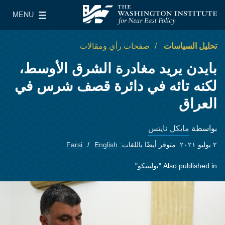
Skip to main content
MENU
معهد واشنطن لسياسات الشرق الأدنى
le Main Menu
تحليل السياسات
صفحات رأي ومقالات
بايدن يريد مغادرة الشرق الأوسط،
لكنه تائه في دائرة قصف شرس في
العراق
مايكل نايتس
بواسطة
٢ يوليو ٢٠٢١
متوفر أيضًا باللغات:
English
Farsi
Also published in
"بوليتيكو"