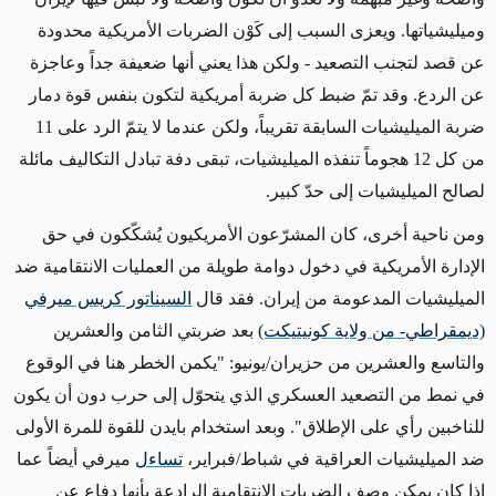
وميليشياتها
. ويعزى السبب إلى كَوْن الضربات الأمريكية محدودة
عن قصد لتجنب التصعيد - ولكن هذا يعني أنها ضعيفة جداً وعاجزة
عن الردع. وقد تمّ ضبط كل ضربة أمريكية لتكون بنفس قوة دمار
ضربة الميليشيات السابقة تقريباً، ولكن عندما لا يتمّ الرد على 11
من كل 12 هجوماً
تنفذه الميليشيات، تبقى دفة تبادل التكاليف مائلة
لصالح الميليشيات إلى حدّ كبير.
ومن ناحية أخرى، كان المشرّعون الأمريكيون يُشكّكون
في حق
الإدارة الأمريكية في دخول دوامة طويلة من العمليات الانتقامية ضد
الميليشيات المدعومة من إيران. فقد قال
السيناتور كريس ميرفي
(ديمقراطي- من ولاية كونيتيكت)
بعد ضربتي الثامن والعشرين
والتاسع والعشرين من حزيران/يونيو: "
يكمن
الخطر
هنا في الوقوع
في نمط من التصعيد
العسكري الذي
يتحوّل إلى حرب
دون أن يكون
للناخبين رأي على الإطلاق
". وبعد استخدام بايدن
للقوة للمرة الأولى
ضد الميليشيات العراقية في شباط/فبراير،
تساءل
ميرفي أيضاً عما
إذا كان يمكن وصف الضربات الانتقامية الرادعة بأنها دفاع عن