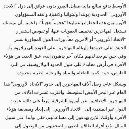
الأوسط بدفع مبالغ مالية مقابل العبور بدون عوائق إلى دول "الاتحاد
الأوروبي" الحدودية
(بولندا وليثوانيا ولاتفيا)
. وانتقد المسؤولون
الأوروبيون هذه الخطوة باعتبارها "هجوماً هجيناً"، زاعمين أن مينسك
تستغل المهاجرين
لتخفيف
العقوبات عنها، أو تقويض استقرار
"الاتحاد الأوروبي" أو الأمرين معاً. وردّت الدول المجاورة بنشر
الجيش على حدودها وإرغام المهاجرين على العودة إلى بيلاروسيا.
وفي حين لم يعد لديهم
مكان آخر
يذهبون إليه، علق
العديد من
هؤلاء
الأفراد في أرض محايدة على طول الحدود البيلاروسية، في البرد
القارص، حيث كمية الطعام والمياه والرعاية الطبية محدودة.
وبشكل عام، وصل آلاف المهاجرين إلى حدود "الاتحاد الأوروبي" هذا
العام عبر البحر الأبيض المتوسط، واقترب عشرات الآلاف
من
المهاجرين
الإضافيين عبر أوروبا الشرقية. ورداً على ذلك، عمدت
الدول غير المنتمية إلى "الاتحاد الأوروبي" إلى
إبعاد ومضايقة
هؤلاء
الأفراد
وأولئك الذين يهدفون إلى مساعدتهم
. ففي بولندا على سبيل
المثال، مُنع أفراد الطاقم الطبي والصحفيون من الوصول إلى