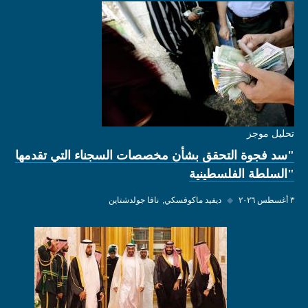
تحليل موجز
"سد فجوة التحقق بشأن مخصصات السجناء التي تقدمها
"السلطة الفلسطينية
٣ أغسطس ٢٠٢٦
◆
ديفيد ماكوفسكي
نافا جولدشتاين