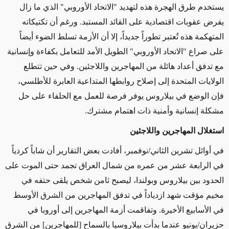
يستخدم طرق الهجرة هذه لتهديد "الاتحاد الأوروبي" الذي ما زال
يفرض عقوبات اقتصادية على القائد المستبد. ورغم أن تكتيكاته
المتهكمة هذه تُعتبر تطوراً جديداً، إلا أن الأزمة تسلط الضوء أيضاً
على صراع "الاتحاد الأوروبي" الطويل الأمد للتعامل بكفاءة وإنسانية
مع تدفق أعداد هائلة من المهاجرين واللاجئين. وفي حين تتطلع
الولايات المتحدة إلى إصلاح روابطها المتداعية العابرة للأطلسي،
فإن الوضع في بيلاروس يوفر فرصة للعمل مع الحلفاء على حل
مشكلة إنسانية وأمنية
ذات اهتمام مشترك
.
استغلال المهاجرين واللاجئين
في
أوائل
تشرين الثاني/نوفمبر، أفادت بعض التقارير أن شاباً كردياً
في الرابعة عشر من عمره من شمال العراق تجمد حتى الموت على
الحدود بين بيلاروس وبولندا، ليصبح ثامن شخص يلقى حتفه في
مخيم مؤقت شهد ازدياداً في تدفق المهاجرين من الشرق الأوسط
في الأسابيع الأخيرة
. وتفاقمت أزمة المهاجرين إلى أوروبا في
حزيران/يونيو عندما بدأت بيلاروسيا بالسماح [للمهاجرين] من الشرق