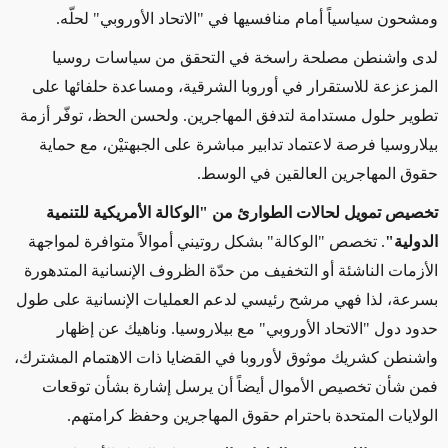
ومشحون سياسياً أمام منافسيها في "الاتحاد الأوروبي" لحلّه.
لدى
واشنطن مصلحة
راسخة
في التحقق من سياسات روسيا
المزعزعة للاستقرار في أوروبا الشرقية، ومساعدة حلفائها على
تطوير حلول مستدامة لتدفق المهاجرين. ولحسن الحظ، توفّر أزمة
بيلاروسيا
فرصة لاعتماد تدابير مباشرة على الجبهتيْن،
مع
حماية
حقوق المهاجرين
العالقين في الوسط
.
تخصيص
تمويل
لحالات الطوارئ من "الوكالة الأمريكية للتنمية
الدولية"
. تخصص "الوكالة" بشكل روتيني أموالاً متوافرة
لمواجهة
الأزمات الناشئة أو التخفيف من حدّة الظروف الإنسانية
المتدهورة
بسرعة، لذا فهي مرشح رئيسي لدعم العمليات الإنسانية على طول
حدود دول "الاتحاد الأوروبي" مع
بيلاروسيا
. وناهيك عن إظهار
واشنطن كشريك موثوق لأوروبا في
القضايا ذات الاهتمام المشترك
،
فمن شأن تخصيص الأموال أيضاً أن يرسل إشارة بشأن توقعات
الولايات المتحدة باحترام حقوق المهاجرين وحفظ كرامتهم.