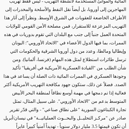
المائية
والموانئ
المستخدمة لأنشطة التهريب - ليس فقط تهريب
المهاجرين
إلى أوروبا،
بل
أيضاً نقل النفط والأسلحة والمخدرات إلى
الأطراف الخاضعة للعقوبات
في الشرق الأوسط. ونظراً إلى آثار هذا
التهريب المزعزعة للاستقرار، فمن مصلحة الأمن القومي
للولايات
المتحدة
العمل
جنباً إلى جنب مع البلدان التي تقوم
بدوريات في هذه
الممرات، بما فيها الدول الأعضاء في "الاتحاد الأوروبي": اليونان
وإيطاليا ومالطا، وعدد من دول أوروبا الشرقية
والحكومات التي
ترسل طائرات استطلاع لمثل هذه المهام
(فرنسا، ألمانيا)
. ومن
شأن الطلب من "القيادة العسكرية الأمريكية في أفريقيا" تأكيد
وجودها العسكري في الممرات المائية ذات الصلة أن يساعد في هذا
الصدد
. فضلاً عن ذلك، ستكون
جهود
مكافحة التهريب الأمريكية أكثر
فعالية
إذا تم دمجها
في
مهمة
أوسع نطاقاً
لمنطقة البحر الأبيض
المتوسط بدعم من "الاتحاد الأوروبي". على سبيل المثال، تمثل
تجارة الكبتاغون السورية
"على نطاق صناعي"
- والتي قدّر تقرير
صادر عن "مركـز التحليــل والبحــوث العملياتيــة" في نيسان/أبريل
أن تكون قيمتها 3.5 مليار دولار سنوياً - تهديداً أمنياً كبيراً عابراً