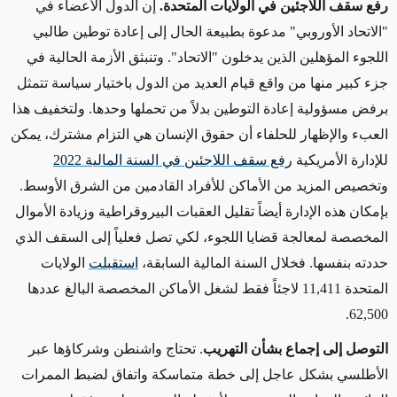
رفع سقف اللاجئين في الولايات المتحدة.
إن الدول الأعضاء في
"الاتحاد الأوروبي" مدعوة بطبيعة الحال إلى إعادة توطين طالبي
اللجوء المؤهلين الذين يدخلون "الاتحاد". وتنبثق الأزمة الحالية
في
جزء
كبير منها من واقع قيام
العديد
من الدول باختيار سياسة تتمثل
برفض مسؤولية إعادة التوطين بدلاً من تحملها وحدها.
ولتخفيف
هذا
العبء والإظهار للحلفاء أن حقوق الإنسان هي
التزام
مشترك، يمكن
للإدارة الأمريكية
رفع سقف اللاجئين في السنة المالية 2022
وتخصيص المزيد من الأماكن للأفراد القادمين من الشرق الأوسط.
بإمكان هذه الإدارة أيضاً
تقليل العقبات
البيروقراطية وزيادة الأموال
المخصصة لمعالجة قضايا اللجوء، لكي تصل فعلياً إلى السقف الذي
حددته بنفسها. فخلال السنة المالية السابقة،
استقبلت
الولايات
المتحدة 11,411 لاجئاً فقط لشغل الأماكن المخصصة البالغ عددها
62,500.
التوصل إلى إجماع بشأن التهريب
. تحتاج واشنطن وشركاؤها عبر
الأطلسي بشكل
عاجل
إلى خطة متماسكة واتفاق
لضبط
الممرات