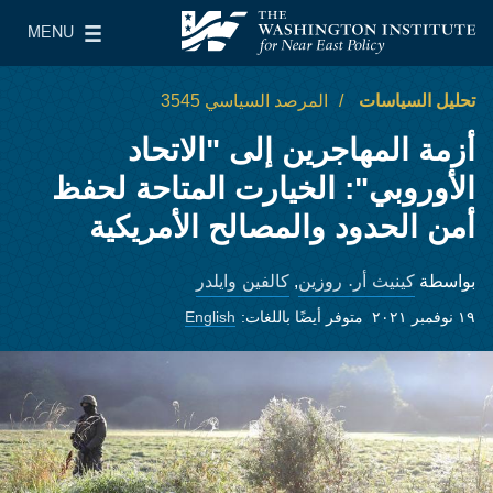
Skip to main content
MENU
معهد واشنطن لسياسات الشرق الأدنى
le Main Menu
تحليل السياسات
المرصد السياسي 3545
أزمة المهاجرين إلى "الاتحاد
الأوروبي": الخيارت المتاحة لحفظ
أمن الحدود والمصالح الأمريكية
كينيث أر. روزين
كالفين وايلدر
بواسطة
,
١٩ نوفمبر ٢٠٢١
متوفر أيضًا باللغات:
English