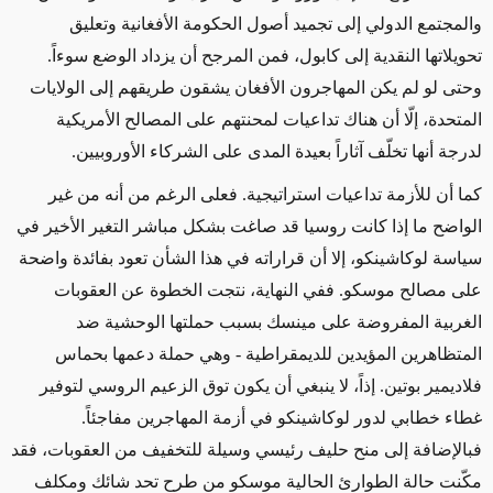
والمجتمع الدولي إلى تجميد أصول الحكومة الأفغانية وتعليق
تحويلاتها
النقدية إلى كابول، فمن المرجح أن يزداد الوضع سوءاً.
وحتى لو لم يكن المهاجرون الأفغان يشقون طريقهم
إلى الولايات
المتحدة،
إلّا أن هناك
تداعيات
لمحنتهم
على المصالح الأمريكية
لدرجة أنها تخلّف آثاراً
بعيدة المدى
على الشركاء الأوروبيين.
كما أن للأزمة تداعيات استراتيجية. فعلى الرغم من أنه من غير
الواضح ما إذا كانت روسيا قد صاغت
بشكل مباشر
التغير الأخير في
سياسة لوكاشينكو، إلا أن قراراته في هذا الشأن تعود بفائدة واضحة
على مصالح موسكو. ففي النهاية، نتجت الخطوة عن العقوبات
الغربية المفروضة على مينسك بسبب
حملتها
الوحشية
ضد
المتظاهرين المؤيدين
للديمقراطية - وهي حملة دعمها بحماس
فلاديمير بوتين.
إذاً
، لا
ينبغي
أن يكون توق الزعيم الروسي لتوفير
غطاء خطابي لدور لوكاشينكو في أزمة المهاجرين مفاجئاً.
فبالإضافة إلى
منح حليف رئيسي وسيلة للتخفيف من العقوبات،
فقد
مكّنت حالة الطوارئ الحالية موسكو من طرح تحد شائك ومكلف