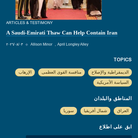
ARTICLES & TESTIMONY
A Saudi-Emirati Thaw Can Help Contain Iran
April Longley Alley
Allison Minor
◆
٠٣‏/٠٨‏/٢٠٢٦
TOPICS
الديمقراطية والإصلاح
منافسة القوى العظمى
الإرهاب
السياسة الأمريكية
المناطق والبلدان
العراق
شمال أفريقيا
سوريا
ابق على اطلاع