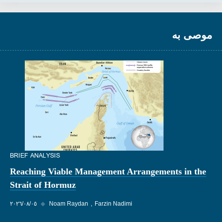
موصى به
BRIEF ANALYSIS
Reaching Viable Management Arrangements in the
Strait of Hormuz
Farzin Nadimi
Noam Raydan
◆
٠٥‏/٠٨‏/٢٠٢٦