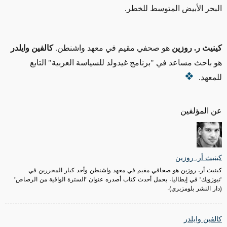
البحر الأبيض
المتوسط
للخطر
.
كينيث ر. روزين
هو صحفي مقيم في معهد واشنطن.
كالفين وايلدر
هو باحث مساعد في "برنامج غيدولد للسياسة العربية" التابع
للمعهد.
عن المؤلفين
كينيث أر. روزين
كينيث أر. روزين هو صحافي مقيم في معهد واشنطن وأحد كبار المحررين في
"نيوزويك" في إيطاليا. يحمل أحدث كتاب أصدره عنوان "السترة الواقية من الرصاص"
(دار النشر بلومزبري).
كالفين وايلدر