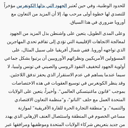
للحدود الوطنية، وفي حين تُعتبر
الجهود التي بذلها الكونغرس
مؤخراً
للتصدي لها
خطوة أولى مرحب بها، إلا أن المزيد من التعاون مع
أوروبا ضروري في هذا السياق.
وعلى المدى الطويل، يتعين على واشنطن بذل المزيد من الجهود
لمعالجة الاتجاهات الإقليمية التي
تؤدي إلى تفاقم
تحدي المهاجرين
الذي تواجهه أوروبا. ففي شمال أفريقيا على سبيل المثال، على
المسؤولين الأمريكيين ونظرائهم الأوروبيين أن يرتبوا بشكل جماعي
أولوية الجهود
لتخفيف النفوذ الروسي والصيني
في تونس وليبيا،
لا
سيما عندما يساهم في
عدم الاستقرار
الذي يحفز
تدفق اللاجئين.
وقد
ينظر الكونغرس في توسيع العقوبات في هذه الاختصاصات
بموجب "قانون ماغنيتسكي
العالمي
". وأخيراً، يتعين على الولايات
المتحدة العمل مع حلف "الناتو"، و"منظمة التعاون الاقتصادي
والتنمية"، و"منطقة التجارة الحرة للقارة الأفريقية" لموازنة
مساعي الخصوم في المنطقة واستئصال العنف الإرهابي الذي يهدد
من جديد
بتعريض
شركاء الولايات المتحدة وموظفيها ومرافقها
عبر