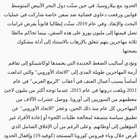
الحدود مع
بيلاروسيا
، في حين سنّت دول
البحر الأبيض المتوسط
قوانين ورفعت دعاوى
قضائية
ضد سفن خاصة شاركت في عمليات
البحث والإنقاذ. وفي عام 2019، سنّت إيطاليا قانوناً يفرض غرامات
تصل قيمتها إلى مليون يورو على هذه السفن،
بينما تحاكم
مالطا
ثلاثة مهاجرين بتهم
تتعلق
بالإرهاب بالاستناد إلى أدلة مشكوك
بصحتها.
وتؤدي أساليب الضغط الجديدة
التي يعتمدها لوكاشينكو
إلى تفاقم
أزمة المهاجرين
طويلة المدى
إلى "الاتحاد الأوروبي" والتي
اندلعت
أساساً بسبب
أعمال العنف في أعقاب "الربيع العربي" في عام
2011 وبلغت ذروتها في عام 2015، عندما توجه أكثر من مليون لاجئ
معظمهم من السوريين إلى أوروبا. ووصل عشرات الآلاف من
المهاجرين
كل عام
منذ ذلك الحين، وعجز "الاتحاد الأوروبي" عن
تطبيق سياسة متسقة لمعالجة طلبات اللجوء أو إعادة الأفراد غير
المؤهلين إلى
أوطانهم
.
وعلى الرغم
من أن الإغلاق الشامل الذي
فُرض خلال وباء فيروس كورونا المستجد (كوفيد-19) وإقفال الحدود