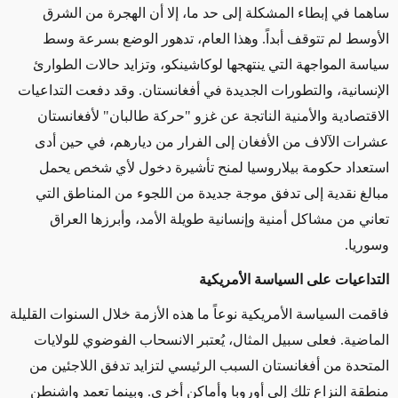
ساهما في
إبطاء المشكلة إلى حد ما
، إلا أن الهجرة من الشرق
الأوسط لم تتوقف
أبداً
. وهذا العام، تدهور الوضع بسرعة وسط
سياسة المواجهة التي
ينتهجها
لوكاشينكو، وتزايد حالات الطوارئ
الإنسانية، والتطورات الجديدة في أفغانستان. وقد دفعت التداعيات
الاقتصادية والأمنية الناتجة عن غزو "حركة طالبان" لأفغانستان
عشرات
الآلاف من
الأفغان إلى
الفرار من ديارهم
، في حين
أدى
استعداد حكومة
بيلاروسيا
لمنح تأشيرة دخول لأي شخص يحمل
مبالغ نقدية
إلى تدفق
موجة جديدة من اللجوء من المناطق التي
تعاني من مشاكل أمنية وإنسانية طويلة الأمد،
وأبرزها
العراق
وسوريا.
التداعيات على السياسة الأمريكية
فاقمت السياسة الأمريكية نوعاً ما هذه الأزمة خلال السنوات القليلة
الماضية. فعلى سبيل المثال، يُعتبر الانسحاب الفوضوي للولايات
المتحدة من أفغانستان السبب الرئيسي
لتزايد تدفق اللاجئين
من
منطقة النزاع تلك إلى أوروبا وأماكن أخرى. وبينما تعمد واشنطن