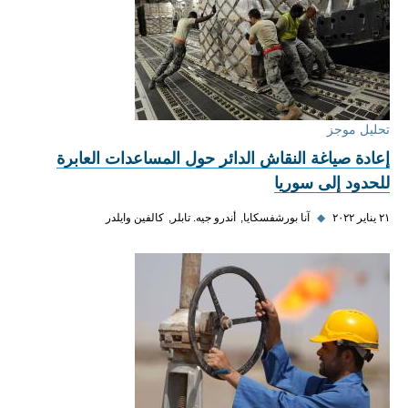
تحليل موجز
إعادة صياغة النقاش الدائر حول المساعدات العابرة
للحدود إلى سوريا
٢١ يناير ٢٠٢٢
◆
آنا بورشفسكايا
أندرو جيه. تابلر
كالفين وايلدر