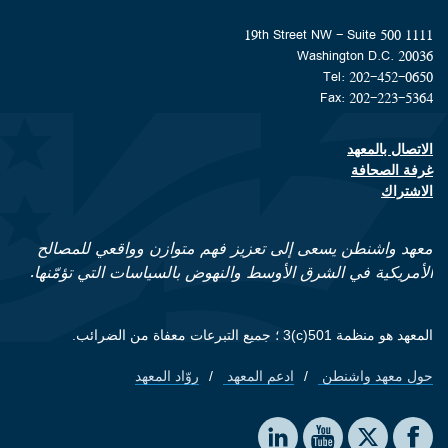
1111 19th Street NW - Suite 500
Washington D.C. 20036
Tel: 202-452-0650
Fax: 202-223-5364
الاتصال بالمعهد
Footer contact links
غرفة الصحافة
الاشتراك
معهد واشنطن يسعى إلى تعزيز فهم متوازن وواقعي للمصالح
الأمريكية في الشرق الأوسط والنهوض بالسياسات التي تؤمّنها.
المعهد هو منظمة 501(c)3 ؛ جميع التبرعات معفاة من الضرائب.
حول معهد واشنطن
ادعم المعهد
روّاد المعهد
Footer quick links
Social media
The Washington Institute on LinkedIn
The Washington Institute on YouTube
The Washington Institute on Facebook
The Washington Institute on X