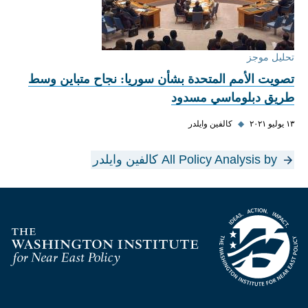
تحليل موجز
تصويت الأمم المتحدة بشأن سوريا: نجاح متباين وسط
طريق دبلوماسي مسدود
١٣ يوليو ٢٠٢١
◆
كالفين وايلدر
All Policy Analysis by كالفين وايلدر
Homepage