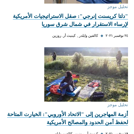
تحليل موجز
"دلتا كريسنت إنرجي": صقل الاستراتيجيات الأمريكية
لإرساء الاستقرار في شمال شرق سوريا
٢٤ نوفمبر ٢٠٢١
◆
كالفين وايلدر
كينيث أر. روزين
تحليل موجز
أزمة المهاجرين إلى "الاتحاد الأوروبي": الخيارت المتاحة
لحفظ أمن الحدود والمصالح الأمريكية
١٩ نوفمبر ٢٠٢١
◆
كينيث أر. روزين
كالفين وايلدر