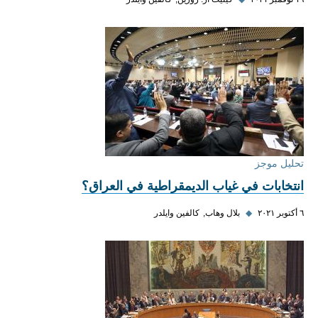
تحليل موجز
انتخابات في غياب الديمقراطية في العراق؟
٦ أكتوبر ٢٠٢١
◆
بلال وهاب
كالفين وايلدر