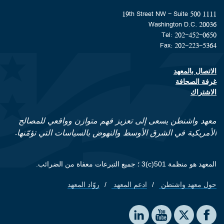
1111 19th Street NW - Suite 500
Washington D.C. 20036
Tel: 202-452-0650
Fax: 202-223-5364
الاتصال بالمعهد
Footer contact links
غرفة الصحافة
الاشتراك
معهد واشنطن يسعى إلى تعزيز فهم متوازن وواقعي للمصالح
الأمريكية في الشرق الأوسط والنهوض بالسياسات التي تؤمّنها.
المعهد هو منظمة 501(c)3 ؛ جميع التبرعات معفاة من الضرائب.
حول معهد واشنطن
ادعم المعهد
روّاد المعهد
Footer quick links
Social media
The Washington Institute on LinkedIn
The Washington Institute on YouTube
The Washington Institute on Facebook
The Washington Institute on X