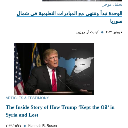
تحليل موجز
الوحدة تبدأ وتنتهي مع المبادرات التعليمية في شمال
سوريا
٧ يونيو ٢٠٢١
◆
كينيث أر. روزين
ARTICLES & TESTIMONY
The Inside Story of How Trump ‘Kept the Oil’ in
Syria and Lost
Kenneth R. Rosen
◆
٣١‏/٠٥‏/٢٠٢١