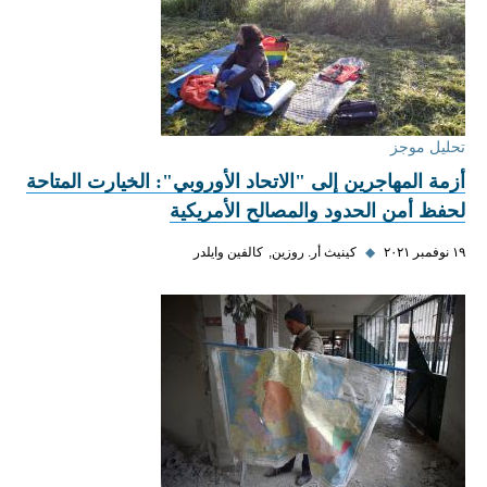
تحليل موجز
أزمة المهاجرين إلى "الاتحاد الأوروبي": الخيارت المتاحة
لحفظ أمن الحدود والمصالح الأمريكية
١٩ نوفمبر ٢٠٢١
◆
كينيث أر. روزين
كالفين وايلدر