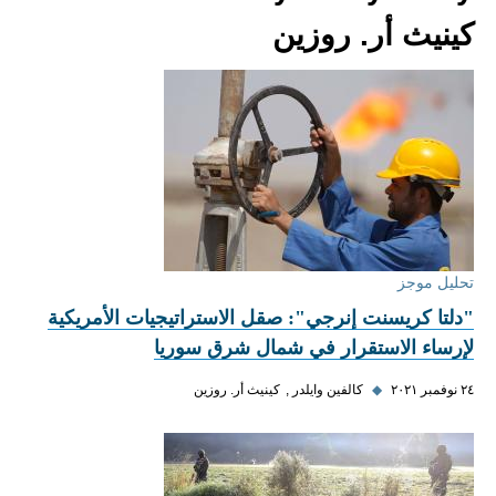
كينيث أر. روزين
تحليل موجز
"دلتا كريسنت إنرجي": صقل الاستراتيجيات الأمريكية
لإرساء الاستقرار في شمال شرق سوريا
٢٤ نوفمبر ٢٠٢١
◆
كالفين وايلدر
كينيث أر. روزين