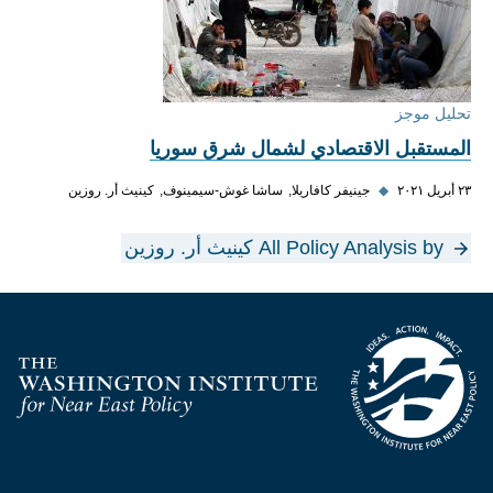
تحليل موجز
المستقبل الاقتصادي لشمال شرق سوريا
٢٣ أبريل ٢٠٢١
◆
جينيفر كافاريلا
ساشا غوش-سيمينوف
كينيث أر. روزين
All Policy Analysis by كينيث أر. روزين
Homepage