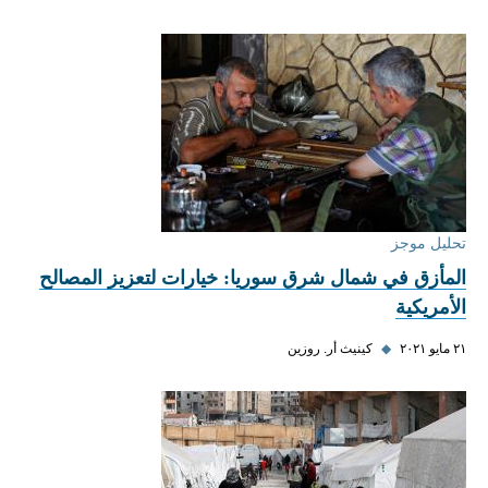
تحليل موجز
المأزق في شمال شرق سوريا: خيارات لتعزيز المصالح
الأمريكية
٢١ مايو ٢٠٢١
◆
كينيث أر. روزين