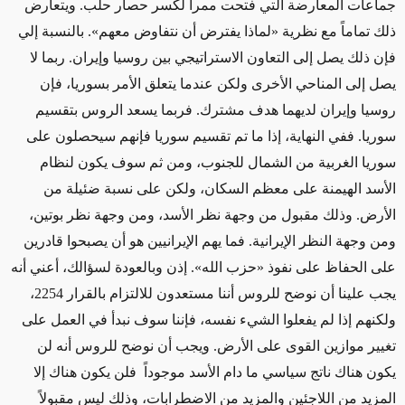
جماعات المعارضة التي فتحت ممراً لكسر حصار حلب. ويتعارض
ذلك تماماً مع نظرية «لماذا يفترض أن نتفاوض معهم». بالنسبة إلي
فإن ذلك يصل إلى التعاون الاستراتيجي بين روسيا وإيران. ربما لا
يصل إلى المناحي الأخرى ولكن عندما يتعلق الأمر بسوريا، فإن
روسيا وإيران لديهما هدف مشترك. فربما يسعد الروس بتقسيم
سوريا. ففي النهاية، إذا ما تم تقسيم سوريا فإنهم سيحصلون على
سوريا الغربية من الشمال للجنوب، ومن ثم سوف يكون لنظام
الأسد الهيمنة على معظم السكان، ولكن على نسبة ضئيلة من
الأرض. وذلك مقبول من وجهة نظر الأسد، ومن وجهة نظر بوتين،
ومن وجهة النظر الإيرانية. فما يهم الإيرانيين هو أن يصبحوا قادرين
على الحفاظ على نفوذ «حزب الله». إذن وبالعودة لسؤالك، أعني أنه
يجب علينا أن نوضح للروس أننا مستعدون للالتزام بالقرار 2254،
ولكنهم إذا لم يفعلوا الشيء نفسه، فإننا سوف نبدأ في العمل على
تغيير موازين القوى على الأرض. ويجب أن نوضح للروس أنه لن
يكون هناك ناتج سياسي ما دام الأسد موجوداً فلن يكون هناك إلا
المزيد من اللاجئين والمزيد من الاضطرابات، وذلك ليس مقبولاً