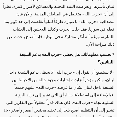
لبنان بأسرها. وتعرضت البنية التحتية والمساكن لأضرار كبيرة، نظراً
إلى أن «حزب الله» متغلغل في المناطق المدنية. والآن فإن
مصداقية «حزب الله» باعتباره طرفاً لبنانياً تقلصت إلى حد كبير بما
فعله في سوريا. فقد جلب الحرب وكذلك اللاجئين إلى العتبات
اللبنانية، ورغم أنه أنكر مشاركته في البداية فإنه أصبح يتحدث عن
ذلك صراحة الآن.
* بحسب معلوماتك.. هل يحظى «حزب الله» بدعم الشيعة
اللبنانيين؟
- لا نستطيع أن نقول إن «حزب الله» لا يحظى بدعم الشيعة داخل
لبنان، ولكن مؤخراً تزايدت إشارات وجود حالة من الإحباط بين
الشيعة داخل لبنان بشأن ما فرضه «حزب الله» عليهم جميعاً
فبالإضافة إلى استطلاعات الرأي التي تشير إلى تزايد الرؤية
السلبية تجاه «حزب الله»، كان هناك قدراً معقولاً من التقارير التي
تشير إلى أن التنظيم أصبح يلجأ إلى تجنيد مجندين أصغر وأصغر - 16