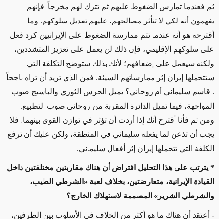
ثم فعندما تمارس الضغوط عليهم ثم تترك لهم مخرجاً فإنهم
يفهمون أنه لكي لا تتأثر مصالحهم، عليهم تعديل سلوكهم. وما
أقترحه هو أنه عندما تتم ممارسة الضغوط على الإيرانيين كرد فعل
على سلوكهم الإقليمي، فإن ذلك لن يعمل على تعزيز المتشددين،
ولكنه سيعمل على إضعافهم؛ لأنك بذلك ستوضح التكلفة التي
ستتحملها إيران إثر ممارساتهم السيئة. فمن الذي تريد أن تراه ناجحاً
. قاسم سليماني أم روحاني؟ يميل الحرس الثوري والباسيج صوب
المواجهة، فيما تميل الدائرة المقربة من روحاني صوب التطبيع.
ومن ثم فأنا أقترح أنك إذا أردت أن تؤثر في توازن القوى بينهما، فلا
يجب أن تذعن لما يفعله سليماني في المنطقة، ولكن عليك أن ترفع
الكلفة التي تتحملها إيران إثر أفعال سليماني.
* يترتب على هذا التحليل افتراض أن هناك مقاربتين مختلفتين داخل
القيادة الإيرانية، متعارضتين، بخلاف لعبة «الشرطي الطيب،
والشرطي الشرير» المصممة لاستهلاك الخارج؟
- أعتقد أن هناك ما هو أكثر من الخلاف في الأسلوب بين الطرفين،