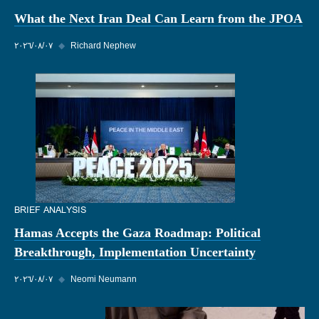
What the Next Iran Deal Can Learn from the JPOA
Richard Nephew
◆
٠٧‏/٠٨‏/٢٠٢٦
BRIEF ANALYSIS
Hamas Accepts the Gaza Roadmap: Political
Breakthrough, Implementation Uncertainty
Neomi Neumann
◆
٠٧‏/٠٨‏/٢٠٢٦