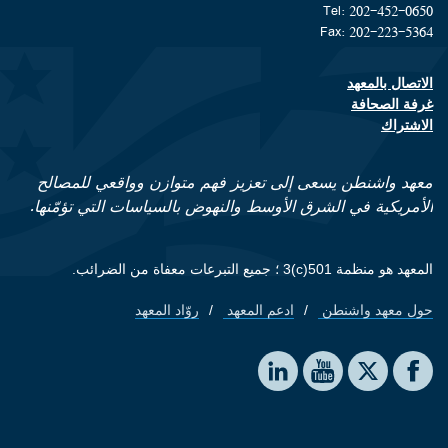
Tel: 202-452-0650
Fax: 202-223-5364
الاتصال بالمعهد
Footer contact links
غرفة الصحافة
الاشتراك
معهد واشنطن يسعى إلى تعزيز فهم متوازن وواقعي للمصالح
الأمريكية في الشرق الأوسط والنهوض بالسياسات التي تؤمّنها.
المعهد هو منظمة 501(c)3 ؛ جميع التبرعات معفاة من الضرائب.
حول معهد واشنطن
ادعم المعهد
روّاد المعهد
Footer quick links
Social media
The Washington Institute on LinkedIn
The Washington Institute on YouTube
The Washington Institute on Facebook
The Washington Institute on X