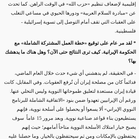
إقليمية لإضعاف تنظيم «حزب الله» في الوقت الراهن. كما تحدث
عن «مبادرة السلام العربية» ودورها الحيوي في مساعي التغلب
على العقبات التي تقف أمام التوصل إلى تسوية إسرائيلية -
فلسطينية.
* لقد مر عام على توقيع «خطة العمل المشتركة الشاملة» مع
الحكومة الإيرانية. كيف ترى النتائج حتى الآن؟ وهل هناك ما يدهشك
بها؟
- في الحقيقة، لم يدهشني أي شيء حدث خلال العام الماضي،
فدائماً كان من مصلحة إيران أن تُرفع العقوبات. وفي المقابل، كانت
قيادة إيران مستعدة لتعليق طموحاتها النووية وليس التخلي عنها.
ورغم أن الإيرانيين تعهدوا ضمن بنود «الاتفاقية الشاملة للبرنامج
النووي الإيراني» ألا يسعوا أو يحصلوا على أسلحة نووية، فإنهم
يستطيعون بناء قواعد صناعية نووية. وبعد مرور 15 عاماً سوف
يصبح خيار امتلاك الأسلحة النووية متاحاً أمامهم؛ حيث إنهم
يحتفظون بالإمكانات ومن ثم سيحتفظون بالخيار. وما حصلنا عليه