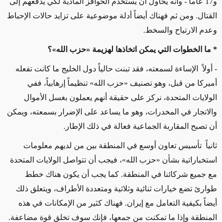
و17 عاماً - وأنه يحاول أن يستخدم الحوافز المادية لكي يدفعهم إلى
القتال. ومن ثم فهناك أيضاً أدلة موضوعية على تزايد حالات الإحباط
وعدم الارتياح والسخط.
* ما الخطوات التي يمكن اتخاذها لهزيمة «حزب الله»؟
- أولاً الإساءة لسمعته، فقد تبنت حالياً دول الخليج ما كانت تفعله
أميركا من قبل، وهو تصنيف «حزب الله» تنظيماً إرهابياً، ففي
الولايات المتحدة، نركز على حقيقة أنهم يعملون بغسل الأموال
والاتجار في المخدرات، وهو ما يساعد على الإضرار بسمعته، ويمكن
أن تصبح المقاربة الجماعية فعالة في ذلك الإطار.
ثانياً تأسيس تعاون أوسع في المنطقة بين من لديهم معلومات
استخباراتية بشأن «حزب الله»، فيجب أن تتواصل الولايات المتحدة
مع جميع شركائنا في المنطقة. كما يجب أن يكون هناك خطط
طوارئ تضع خيارات ثنائية وثلاثية ومتعددة الأطراف، ويتعلق ذلك
أيضاً بكيفية التعامل مع إيران. فهناك كثير من الإمكانات في هذه
المنطقة وإذا ما تمكنت من جمعها، فإنك سوف تخلق قوة مضاعفة.