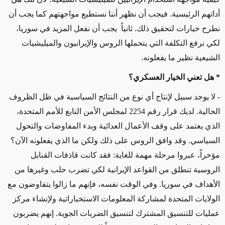
أداتهم الرئيسية. فيجب أن نظهر أننا نستطيع مواجهتهم كما يجب أن
نطرح خيارات لتحقيق ذلك. ثانياً يجب أن نفعل المزيد في سوريا،
لكي نرفع التكلفة التي يتحملها الروس والإيرانيون والميليشيات
الشيعية نظير ما يفعلونه.
* هل تعني الخيار العسكري؟
- لا يوجد سبيل لإنتاج أي نوع من النتائج السياسية في ظل الظروف
الحالية. لديك قرار رقم 2254 لمجلس الأمن التابع للأمم المتحدة،
الذي يعتمد على وقف الأعمال العدائية وبدء المفاوضات والتحول
السياسي. وقد وافق الروس على ذلك ولكن ما الذي يفعلونه الآن؟
مؤخراً، عبروا مرحلة مهمة للغاية: فقد كانت قاذفات القنابل
الروسية تنطلق من القواعد الإيرانية لكي تضرب حلب وغيرها من
الأهداف في سوريا. وفي الوقت نفسه، فإنهم ما زالوا يتفاوضون مع
الولايات المتحدة لمشاركة المعلومات الاستخباراتية ولإنشاء مركز
عمليات للتنسيق المشترك لتنسيق الضربات الجوية. إنهم يضربون