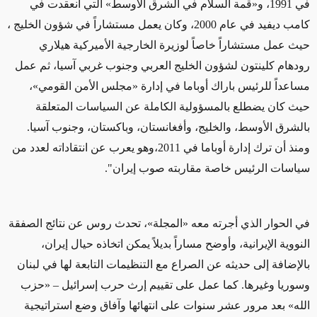
في 1991، و«قمة السلام في الشرق الأوسط» التي انعقدت في
كامب ديفيد في عام 2000، وكان يعمل مستشاراً في شؤون الخليج ،
حيث عمل مستشاراً خاصاً لوزيرة الخارجية الأميركية هيلاري
رودهام كلينتون لشؤون الخليج العربي وجنوب غربي آسيا، ثم عمل
مساعداً للرئيس باراك أوباما في إدارة «مجلس الأمن القومي»،
حيث كان يضطلع بالمسؤولية الكاملة عن السياسات المتعلقة
بالشرق الأوسط، والخليج، وأفغانستان، وباكستان، وجنوب آسيا.
ومنذ أن ترك إدارة أوباما في 2011،وهو يعرب عن انتقاداته لعدد من
سياسات الرئيس خاصة مقاربته صوب إيران".
في الحوار الذي أجرته معه «المجلة»، تحدث روس عن نتائج الصفقة
النووية الإيرانية، وأوضح مساراً بديلاً يمكن اتخاذه حيال إيران،
بالإضافة إلى حديثه عن الصراع مع التنظيمات التابعة لها في لبنان
وسوريا وغيرها. كما عمل على تقييم إرث حرب إسرائيل – «حزب
الله» بعد مرور عشر سنوات على انتهائها وآفاق وضع استراتيجية