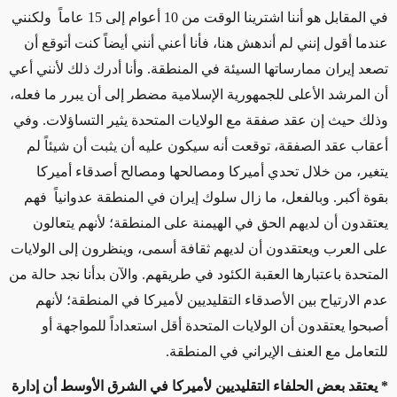
في المقابل هو أننا اشترينا الوقت من 10 أعوام إلى 15 عاماً ولكنني
عندما أقول إنني لم أندهش هنا، فأنا أعني أنني أيضاً كنت أتوقع أن
تصعد إيران ممارساتها السيئة في المنطقة. وأنا أدرك ذلك لأنني أعي
أن المرشد الأعلى للجمهورية الإسلامية مضطر إلى أن يبرر ما فعله،
وذلك حيث إن عقد صفقة مع الولايات المتحدة يثير التساؤلات. وفي
أعقاب عقد الصفقة، توقعت أنه سيكون عليه أن يثبت أن شيئاً لم
يتغير، من خلال تحدي أميركا ومصالحها ومصالح أصدقاء أميركا
بقوة أكبر. وبالفعل، ما زال سلوك إيران في المنطقة عدوانياً فهم
يعتقدون أن لديهم الحق في الهيمنة على المنطقة؛ لأنهم يتعالون
على العرب ويعتقدون أن لديهم ثقافة أسمى، وينظرون إلى الولايات
المتحدة باعتبارها العقبة الكئود في طريقهم. والآن بدأنا نجد حالة من
عدم الارتياح بين الأصدقاء التقليديين لأميركا في المنطقة؛ لأنهم
أصبحوا يعتقدون أن الولايات المتحدة أقل استعداداً للمواجهة أو
للتعامل مع العنف الإيراني في المنطقة.
* يعتقد بعض الحلفاء التقليديين لأميركا في الشرق الأوسط أن إدارة