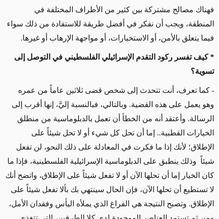
فهناك مصالح مشتركة بين كثير من الأطراف المختلفة في
المنطقة، ويجب أن نفكر في أفضل طريقة للاستفادة من ذلك سواء
فيما يتعلق بالأمن، أو الاستخبارات، أو مواجهة الإرهاب أو غيرها.
* كيف تفسر ركود التقدم الإسرائيلي الفلسطيني في التوصل إلى
تسوية؟
- كما تعرف، أنت تتحدث إلى شخص قضى ثلاثين عاماً من عمره
وهو يعمل على هذه القضية. وبالتالي، فبالنسبة إليَّ، إنها أقرب إلى
الرسالة. وأعتقد أنه من الخطأ أن تعمل بالدبلوماسية من منطلق
الخيارات القطبية.. إما أن تحل كل شيء أو لا تحل شيئاً على
الإطلاق؛ لأنك إذا ما فكرت في المعادلة على ذلك النحو، لن تفعل
شيئاً وذلك ينطبق على الدبلوماسية الإسرائيلية الفلسطينية، فإذا ما
كان الخيار إما أن تحلها الآن أو لا تفعل شيئاً على الإطلاق، واتضح أنك
لا تستطيع أن تحلها الآن، فإن الحال سينتهي بك بألا تفعل شيئاً على
الإطلاق. وتصبح النتيجة هي الفراغ الذي يملأه اليأس وفقدان الأمل،
ومن ثم تستمد العناصر الموجودة لدى كلا الطرفين، التي تتغذى