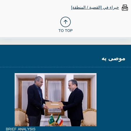
خبراء في [القضية / المنطقة]
TO TOP
موصى به
BRIEF ANALYSIS