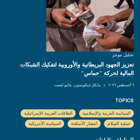
تحليل موجز
تعزيز الجهود البريطانية والأوروبية لتفكيك الشبكات
المالية لحركة "حماس"
٦ أغسطس ٢٠٢٦
◆
مايكل جيكوبسون
ماثيو ليفيت
TOPICS
السياسة العربية والإسلامية
العلاقات العربية الإسرائيلية
عملية السلام
انتشار الأسلحة
السياسة الأمريكية
المناطق والبلدان