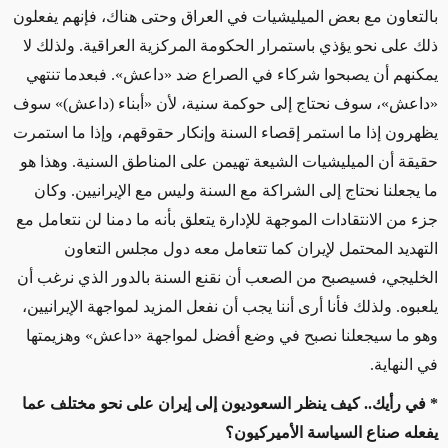
بالتعاون مع بعض الميليشيات في العراق وحتى هناك، فإنهم يفعلون
ذلك على نحو يؤذي باستمرار الحكومة المركزية العراقية. ولذلك لا
يمكنهم أن يصبحوا شركاء في الصراع ضد «داعش». فبعدما تنتهي
«داعش»، سوف نحتاج إلى حوكمة سنية، لأن «أبناء (داعش)» سوف
يظهرون إذا ما استمر إقصاء السنة وإنكار حقوقهم، وإذا ما استمرت
حقيقة أن الميليشيات الشيعة تهيمن على المناطق السنية. وهذا هو
ما يجعلنا نحتاج إلى الشراكة مع السنة وليس مع الإيرانيين. وكان
جزء من الانتقادات الموجهة للإدارة يتعلق بأنه ما دمنا لن نتعامل مع
التهديد المحتمل لإيران كما تتعامل معه دول مجلس التعاون
الخليجي، فسيصبح من الصعب أن نقنع السنة بالدور الذي نرغب أن
يلعبوه. ولذلك فأنا أرى أننا يجب أن نفعل المزيد لمواجهة الإيرانيين،
وهو ما سيجعلنا نصبح في وضع أفضل لمواجهة «داعش» وهزيمتها
في النهاية.
* في رأيك.. كيف ينظر السعوديون إلى إيران على نحو مختلف عما
يفعله صناع السياسة الأميركيون؟