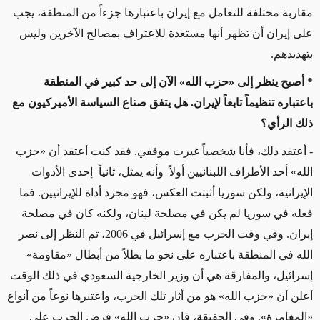
مقاربة مختلفة للتعامل مع إيران باعتبارها جزءاً من المنطقة، يجب
على إيران أن تظهر أنها مستعدة للاعتراف بمصالح الآخرين وليس
بتهديدهم.
* أصبح ينظر إلى «حزب الله» الآن إلى حد كبير في المنطقة
باعتباره تنظيماً تابعاً لإيران. هل يتفق صناع السياسة الأميركيون مع
ذلك الرأي؟
- أعتقد ذلك، فأنا شخصياً غيرت موقفي. فقد كنت أعتقد أن «حزب
الله» أحد الأطراف اللبنانيين أولاً وأنه يمثل، ثانياً إحدى الأدوات
الإيرانية، ولكن سوريا أثبتت العكس، فهو مجرد أداة للإيرانيين. فما
فعله في سوريا لم يكن في مصلحة لبنان، ولكنه كان في مصلحة
إيران. وفي وقت الحرب مع إسرائيل في 2006، تم النظر إلى نصر
الله في المنطقة باعتباره على نحو ما بطلاً من أبطال «مقاومة»
إسرائيل، والمفارقة هي أن وزير الخارجية السعودي في ذلك الوقت
أعلن أن «حزب الله» هو من أثار تلك الحرب، واعتبرها نوعاً من أنواع
«المغامرة». وفي الحقيقة، فإن «حزب الله» فرض الحرب على