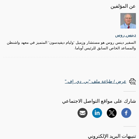
عن المؤلفين
دينس روس
السفير دينس روس هو مستشار وزميل "وليام ديفيدسون" المتميز في معهد واشنطن
والمساعد الخاص السابق للرئيس أوباما.
عرض / طباعة ملف "پي. دي. إف."
شارك على مواقع التواصل الاجتماعي
تنبيهات البريد الإلكتروني