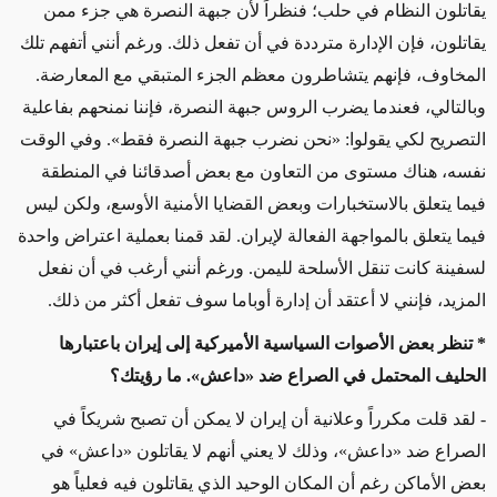
يقاتلون النظام في حلب؛ فنظراً لأن جبهة النصرة هي جزء ممن
يقاتلون، فإن الإدارة مترددة في أن تفعل ذلك. ورغم أنني أتفهم تلك
المخاوف، فإنهم يتشاطرون معظم الجزء المتبقي مع المعارضة.
وبالتالي، فعندما يضرب الروس جبهة النصرة، فإننا نمنحهم بفاعلية
التصريح لكي يقولوا: «نحن نضرب جبهة النصرة فقط». وفي الوقت
نفسه، هناك مستوى من التعاون مع بعض أصدقائنا في المنطقة
فيما يتعلق بالاستخبارات وبعض القضايا الأمنية الأوسع، ولكن ليس
فيما يتعلق بالمواجهة الفعالة لإيران. لقد قمنا بعملية اعتراض واحدة
لسفينة كانت تنقل الأسلحة لليمن. ورغم أنني أرغب في أن نفعل
المزيد، فإنني لا أعتقد أن إدارة أوباما سوف تفعل أكثر من ذلك.
* تنظر بعض الأصوات السياسية الأميركية إلى إيران باعتبارها
الحليف المحتمل في الصراع ضد «داعش». ما رؤيتك؟
- لقد قلت مكرراً وعلانية أن إيران لا يمكن أن تصبح شريكاً في
الصراع ضد «داعش»، وذلك لا يعني أنهم لا يقاتلون «داعش» في
بعض الأماكن رغم أن المكان الوحيد الذي يقاتلون فيه فعلياً هو