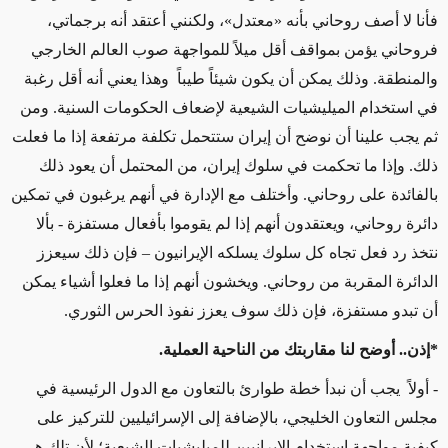
فأنا لا أصف روحاني بأنه «معتدل»، ولكنني أعتقد أنه برجماتي،
فروحاني يؤمن بمواقف أقل ميلاً للمواجهة صوب العالم الخارجي
والمنطقة. وذلك يمكن أن يكون شيئاً طيباً وهذا يعني أنه أقل رغبة
في استخدام الميليشيات الشيعية لإضعاف الحكومات السنية. ومن
ثم يجب علينا أن نوضح أن إيران ستتحمل تكلفة مرتفعة إذا ما فعلت
ذلك. وإذا ما تحكمت في سلوك إيران، من المحتمل أن يعود ذلك
بالفائدة على روحاني. وأختلف مع الإدارة في أنهم يرغبون في تمكين
دائرة روحاني، ويعتقدون أنهم إذا لم يقوموا بأفعال مستفزة - بألا
نتخذ رد فعل تجاه كل سلوك يسلكه الإيرانيون – فإن ذلك سيعزز
الدائرة المقربة من روحاني. ويخشون أنهم إذا ما فعلوا أشياء يمكن
أن تبدو مستفزة، فإن ذلك سوف يعزز نفوذ الحرس الثوري.
*إذن.. أوضح لنا مقاربتك من الناحية العملية.
- أولاً يجب أن نبدأ خطة طوارئ بالتعاون مع الدول الرئيسية في
مجلس التعاون الخليجي، بالإضافة إلى الإسرائيليين للتركيز على
كيفية مواجهة استخدام الإيرانيين للميليشيات الشيعية؛ لأن تلك هي