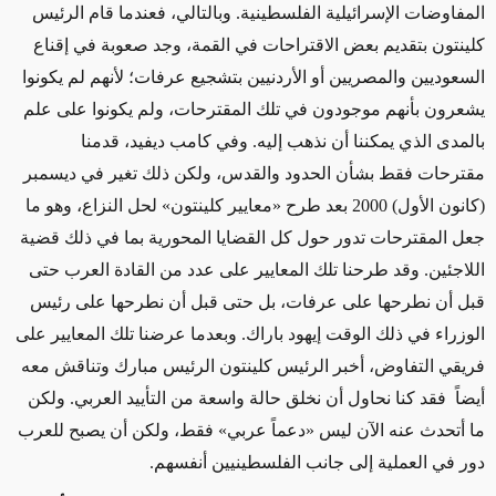
المفاوضات الإسرائيلية الفلسطينية. وبالتالي، فعندما قام الرئيس
كلينتون بتقديم بعض الاقتراحات في القمة، وجد صعوبة في إقناع
السعوديين والمصريين أو الأردنيين بتشجيع عرفات؛ لأنهم لم يكونوا
يشعرون بأنهم موجودون في تلك المقترحات، ولم يكونوا على علم
بالمدى الذي يمكننا أن نذهب إليه. وفي كامب ديفيد، قدمنا
مقترحات فقط بشأن الحدود والقدس، ولكن ذلك تغير في ديسمبر
(كانون الأول) 2000 بعد طرح «معايير كلينتون» لحل النزاع، وهو ما
جعل المقترحات تدور حول كل القضايا المحورية بما في ذلك قضية
اللاجئين. وقد طرحنا تلك المعايير على عدد من القادة العرب حتى
قبل أن نطرحها على عرفات، بل حتى قبل أن نطرحها على رئيس
الوزراء في ذلك الوقت إيهود باراك. وبعدما عرضنا تلك المعايير على
فريقي التفاوض، أخبر الرئيس كلينتون الرئيس مبارك وتناقش معه
أيضاً فقد كنا نحاول أن نخلق حالة واسعة من التأييد العربي. ولكن
ما أتحدث عنه الآن ليس «دعماً عربي» فقط، ولكن أن يصبح للعرب
دور في العملية إلى جانب الفلسطينيين أنفسهم.