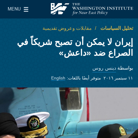
Skip to main content
MENU
معهد واشنطن لسياسات الشرق الأدنى
le Main Menu
تحليل السياسات
مقابلات وعروض تقديمية
إيران لا يمكن أن تصبح شريكاً في
الصراع ضد «داعش»
دينس روس
بواسطة
١١ سبتمبر ٢٠١٦
متوفر أيضًا باللغات:
English