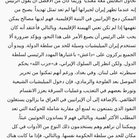
تحاول التعايش معه معتدياً وربما كان من الأفضل أن يقول الرئيس
إنه عندما تظهر إيران لجيرانها أنها لم تعد تمثل تهديداً يصبح من
الممكن دمج الإيرانيين في البنية الإقليمية. فهم لديها مصالح يمكن
تفهمها إذا لم تكن تعني الهيمنة الإقليمية. وبالتالي فأعتقد أنه كان
يجب على الرئيس أن يصيغ الأمر على هذا النحو، ويؤكد ضرورة ألا
تستخدم إيران الميليشيات وسيلة للحد من سلطة الدولة. ويبدو أن
الجميع يركزون على «داعش» باعتبارها المهدد الرئيسي لسلطة
الدول. ولكن انظر إلى السلوك الإيراني، فـ«حزب الله» يحكم
سيطرته على لبنان. وفي بغداد، ورغم أنهم تمكنوا من تحرير
الموصل بعد الفلوجة والرمادي، فإن دخول الميليشيات الشيعية
وتورط بعضهم في التعذيب وعمليات السرقة يعزز الانقسام
الطائفي. بالإضافة إلى أن الإيرانيين في العراق ما يزالون يستغلون
النفوذ الذي يتمتعون به لمنع أي مقاربة شاملة للحوكمة التي تعد
المطلب الأكثر أهمية. وبالتالي فهم لا يساندون الحوثيين عبثاً.
ويمكننا أن نراهم وهم يستخدمون ذلك النوع من الأدوات في كل
مكان للحد من سلطة الحكومة نفسها. وبالتالي، فإذا ما كانت هناك