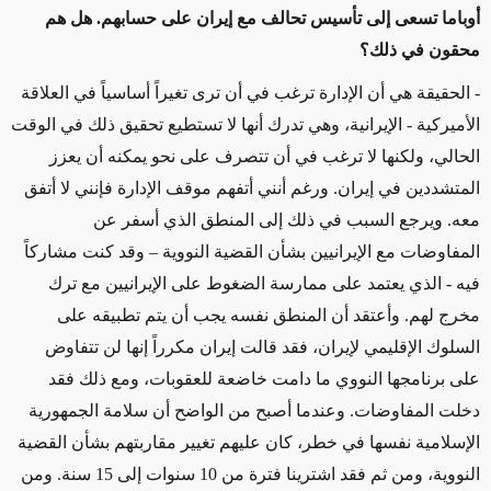
أوباما تسعى إلى تأسيس تحالف مع إيران على حسابهم. هل هم
محقون في ذلك؟
- الحقيقة هي أن الإدارة ترغب في أن ترى تغيراً أساسياً في العلاقة
الأميركية - الإيرانية، وهي تدرك أنها لا تستطيع تحقيق ذلك في الوقت
الحالي، ولكنها لا ترغب في أن تتصرف على نحو يمكنه أن يعزز
المتشددين في إيران. ورغم أنني أتفهم موقف الإدارة فإنني لا أتفق
معه. ويرجع السبب في ذلك إلى المنطق الذي أسفر عن
المفاوضات مع الإيرانيين بشأن القضية النووية – وقد كنت مشاركاً
فيه - الذي يعتمد على ممارسة الضغوط على الإيرانيين مع ترك
مخرج لهم. وأعتقد أن المنطق نفسه يجب أن يتم تطبيقه على
السلوك الإقليمي لإيران، فقد قالت إيران مكرراً إنها لن تتفاوض
على برنامجها النووي ما دامت خاضعة للعقوبات، ومع ذلك فقد
دخلت المفاوضات. وعندما أصبح من الواضح أن سلامة الجمهورية
الإسلامية نفسها في خطر، كان عليهم تغيير مقاربتهم بشأن القضية
النووية، ومن ثم فقد اشترينا فترة من 10 سنوات إلى 15 سنة. ومن