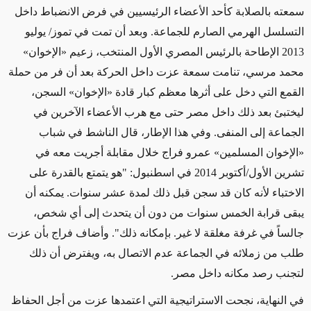
سمعته بالصلابة كأحد الأعضاء الرئيسيين في فرض الانضباط داخل
التسلسل الهرمي الصارم للجماعة. وبعد أن تمت في تموز/ يوليو
2013 الإطاحة بالرئيس المصري الأول المنتخب، زعيم «الإخوان»
محمد مرسي، تنامت سمعة عزت داخل الحركة بعد أن فر من حملة
القمع التي دخل على أثرها معظم كبار قادة «الإخوان» السجن،
ليختبئ بعد ذلك داخل مصر حتى مع هرب الأعضاء الآخرين في
الجماعة إلى المنفى. وفي هذا الإطار، قال الناشط في شباب
«الإخوان المسلمين» عمرو فراج خلال مقابلة أجريت معه في
تشرين الأول/أكتوبر 2014 في اسطنبول: "هو يتمتع بالقدرة على
الاختباء لأنه كان قد سجن قبل ذلك لمدة عشر سنوات. يمكنه أن
يبقى قرابة الخمس سنوات من دون أن يتحدث إلى أي شخص،
جالساً في غرفة مغلقة لا غير. بإمكانه ذلك". وأضاف فراج بأن عزت
طلب من زملائه في الجماعة عدم الاتصال به، ويفترض أن ذلك
لتجنب رصد مكانه داخل مصر.
في النهاية، نجحت الاستراتيجية التي اعتمدها عزت من أجل الحفاظ