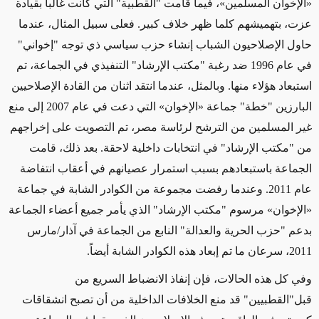
«الإخوان المسلمين»، فيما قامت
"
القطبية" التي كانت غالباً بقيادة
عزت، بتهميشهم كلما ظهر خلاف كبير. فعلى سبيل المثال، عندما
حاول الإصلاحيون الشباب إنشاء حزب سياسي ذي توجه "إخواني"
في عام 1996 ضد رغبة "مكتب الإرشاد" التنفيذي في الجماعة، تم
استبعاد هؤلاء منها. وبالمثل، عندما انتقد اثنان من القادة الإصلاحيين
البارزين "خطة" جماعة «الإخوان» التي دعت في عام 2007 إلى منع
غير المسلمين من الترشح لرئاسة مصر، تم التصويت على إخراجهم
من "مكتب الإرشاد" في انتخابات داخلية لاحقة. بعد ذلك، قامت
الجماعة باستبعادهم بسبب استمرار عصيانهم في أعقاب انتفاضة
عام 2011. وعندما رفضت مجموعة من الكوادر الشابة في جماعة
«الإخوان» مرسوم "مكتب الإرشاد" الذي يأمر جميع أعضاء الجماعة
بدعم "حزب الحرية والعدالة" النابع من الجماعة في آذار/مارس
2011، سرعان ما تم إبعاد هذه الكوادر الشابة أيضاً.
وفي كل هذه الحالات، فإن إنفاذ الانضباط السريع من
قبل"القطبيين" قد منع الخلافات الداخلية من أن تصبح انشقاقات