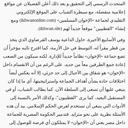
المتحدث الرسمي إلى التحقيق.و بعد ذلك أعلن الفصيلان عن مواقع
إعلامية منفصلة، مع سيطرة الشباب على الموقع الإلكتروني
التقليدي لجماعة «الإخوان المسلمين» (
ikhwanonline.com
) ومع
إنشاء "القطبيين" موقعاً جديداً لهم (
ikhwan.site
).
وفي الأسابيع الأخيرة، حاول الداعية يوسف القرضاوي الذي يتخذ
من قطر مقراً له، التوسط في حل الأزمة، كما اقترح نائبه مؤخراً أن
تضع جماعة «الإخوان» نظاماً جديداً للإدارة. لكنه سيكون من الصعب
إعادة جمع الطرفين معاً من جديد. على الرغم من أن الانقسام داخل
«الإخوان» هو شقاق بين الأجيال إلى حد جزئي، إلا أنه يعكس أيضاً
اختلافات حادة بشأن أهداف الجماعة واستراتيجيتها، أي ما إذا كان
ينبغي عليها أن تسعى إلى السلطة الآن، كما يطالب الشباب، أو في
المستقبل البعيد، كما يرى "القطبيون"، وكذلك الأمر بالنسبة إلى
الأدوات التي ينبغي أن تستخدم لفرض الحكم الإسلامي. بيد أن هذه
الأسئلة نظرية على نحو متزايد. فتدمير الحكومة المصرية للجماعة
داخل مصر يعني أن «الإخوان» لا يمتلكون أي فرصة للوصول إلى