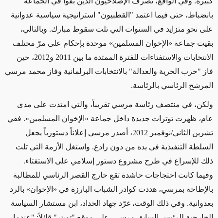
كبيرة. وفي الواقع، تصرف الإصلاحيون الذين بقوا في الجماعة
بانضباط، حتى فيما اعتمد "القطبيون" استراتيجية سياسية عدوانية
على نحو متزايد في السنوات التي تلت سقوط مبارك. وبالتالي،
بقيت جماعة «الإخوان المسلمين» موحدة بإحكام على مرّ مختلف
الانتخابات والاستفتاءات للفترة الممتدة ما بين 2011 و2012، حين
فاز "حزب الحرية والعدالة" بالانتخابات البرلمانية وفاز محمد مرسي
المرشح الرئاسي بالرئاسة.
ولكن، في منتصف رئاسة مرسي تقريباً، والتي امتدت على مدى
عام، ظهرت توترات جديدة داخل جماعة «الإخوان المسلمين». ففي
تشرين الثاني/نوفمبر 2012، أصدر مرسي إعلاناً دستورياً يجعل
السلطة التنفيذية في يده من دون رادع. واستغل الأزمة التي تلت
ذلك للإسراع في طرح مشروع دستور إسلامي على الاستفتاء.
وفيما كانت احتجاجات حاشدة تقع خارج القصر الرئاسي للمطالبة
بالإطاحة بمرسي، هددت كوادر الشباب البارزة في «الإخوان» بالرد
بعدوانية. وفي ذلك الوقت، غرّد جهاد الحداد، ابن مستشار السياسة
الخارجية للرئيس السابق مرسي، على موقع "تويتر" قائلاً: "عندما