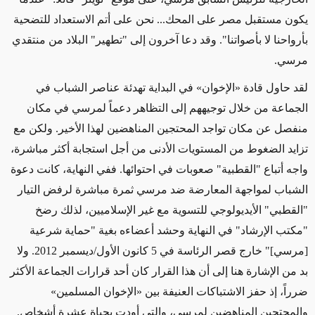
يكون مستقبل مصر على المحك... نحن على أتم الاستعداد للتضحية
بأرواحنا لا بأصواتنا". وقد دعا آخرون إلى "تطهير" البلاد من منتقدي
مرسي.
لقد حاول قادة «الإخوان» في البداية تهدئة عناصر الشباب في
الجماعة من خلال توجيههم إلى التظاهر دعماً لمرسي في مكان
منفصل عن مكان تواجد المحتجين المناهضين لهذا الأخير. ولكن مع
تزايد الضغوط من المستويات الأدنى من أجل استجابة أكثر مباشرة،
واجه أتباع "القطبية" صعوبات في احتوائها. ففي النهاية، كانت دعوة
الشباب لمواجهة المعارضة ضد مرسي ثمرة مباشرة لرفض التيار
"القطبي" الأيديولوجي للتسوية مع غير الإسلاميين، لذلك رضخ
"مكتب الإرشاد" في النهاية وحشد أعضاءه بغية "حماية شرعية
[مرسي]" خارج قصر الرئاسة في 5 كانون الأول/ديسمبر 2012. ولا
بد من الإشارة هنا إلى أن هذا القرار كان أحد قرارات الجماعة الأكثر
ضرراً، إذ حفز الاشتباكات العنيفة بين «الإخوان المسلمين»
والمحتجين المناهضين لمرسي، والتي أودت بحياة عشرة أشخاص.