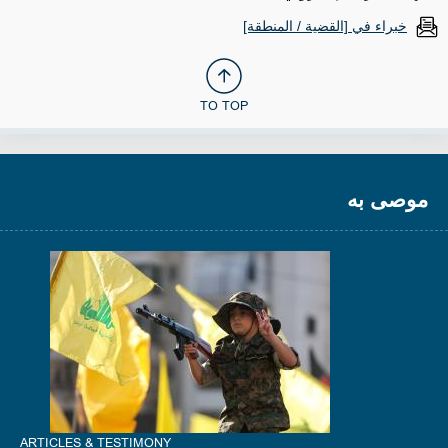
خبراء في [القضية / المنطقة]
TO TOP
موصى به
ARTICLES & TESTIMONY