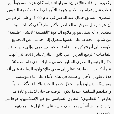
وكغيره من قادة «الإخوان» من أبناء جيله، كان عزت مسجوناً مع
قطب قبل إعدام هذا الأخير بتهمة التآمر للإطاحة بحكومة الرئيس
المصري السابق جمال عبد الناصر في عام 1966. وعلى الرغم من
أن عزت يقلل من قيمة العناصر الأكثر تطرفاً في كتابات سيد
قطب، إلا أنه يتبنى هو وزملاوه الدعوة "القطبية" لإنشاء "طليعة"
من شأنها "الحفاظ على نفسها بمعزل إلى حد ما" عن المجتمع
الأوسع إلى أن تتمكن من إقامة الحكم الإسلامي. وإلى حين جاءت
انتفاضات "الربيع العربي" في كانون الثاني/ يناير 2011 التي أنهت
حكم الرئيس المصري السابق حسني مبارك الذي دام لمدة 30
عاماً، كانت "القطبية" تنظر إلى سعي «الإخوان» للسلطة على أنّه
هدف طويل الأجل، وعملت في هذه الأثناء على بناء مؤسسة
متماسكة إيديولوجياً من خلال حصر التجنيد بالأتباع الأكثر تفانياً
وإعدادهم للسلطة عندما يكون الوقت قد حان لذلك. وعادة ما
يعارض "القطبيون" التعاون السياسي مع غير الإسلاميين، خوفاً من
أن ذلك من شأنه أن يجبر «الإخوان» على التنازل عن مبادئهم
الإسلامية.