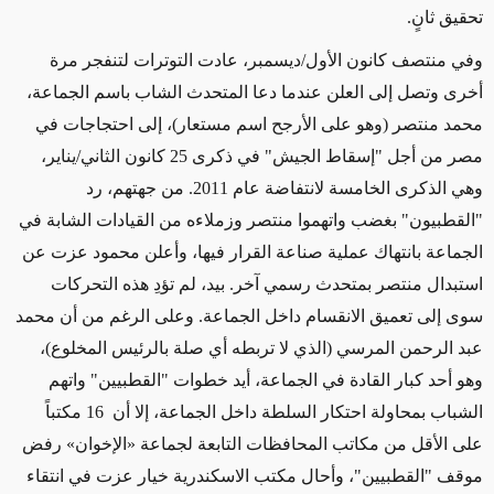
تحقيق ثانٍ.
وفي منتصف كانون الأول/ديسمبر، عادت التوترات لتنفجر مرة
أخرى وتصل إلى العلن عندما دعا المتحدث الشاب باسم الجماعة،
محمد منتصر (وهو على الأرجح اسم مستعار)، إلى احتجاجات في
مصر من أجل "إسقاط الجيش" في ذكرى 25 كانون الثاني/يناير،
وهي الذكرى الخامسة لانتفاضة عام 2011. من جهتهم، رد
"القطبيون" بغضب واتهموا منتصر وزملاءه من القيادات الشابة في
الجماعة بانتهاك عملية صناعة القرار فيها، وأعلن محمود عزت عن
استبدال منتصر بمتحدث رسمي آخر. بيد، لم تؤدِ هذه التحركات
سوى إلى تعميق الانقسام داخل الجماعة. وعلى الرغم من أن محمد
عبد الرحمن المرسي (الذي لا تربطه أي صلة بالرئيس المخلوع)،
وهو أحد كبار القادة في الجماعة، أيد خطوات "القطبيين" واتهم
الشباب بمحاولة احتكار السلطة داخل الجماعة، إلا أن 16 مكتباً
على الأقل من مكاتب المحافظات التابعة لجماعة «الإخوان» رفض
موقف "القطبيين"، وأحال مكتب الاسكندرية خيار عزت في انتقاء