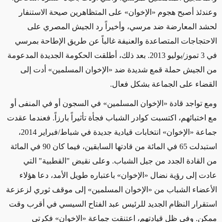
وعندئذ أصبح هجوم «الإخوان» على المتظاهرين صيحة الاستنفار
لحشد المعارضة ضد مرسي، وأخيراً رد الجيش المصري على
الاحتجاجات المتصاعدة والعنيفة غالباً عن طريق الإطاحة بمرسي
في 3 تموز/يوليو 2013. بعد ذلك، أطلقت الحكومة الجديدة المدعومة
من الجيش حملة قمع شديدة ضد «الإخوان المسلمين» أدت إلى
القضاء على الجماعة بشكل فعال.
ومع تواجد قادة «الإخوان المسلمين» في السجون أو في المنفى أو
مع اختبائهم، اكتسبت كوادر الشباب فجأة تأثيراً بارزاً. فعندما عقدت
جماعة «الإخوان» انتخابات قيادية جديدة في شباط/فبراير 2014،
استبدلت 65 في المائة من قادتها السابقين، فيما كان 90 في المائة
من القادة الجدد من جيل الشباب. وعلى نقيض "القطبية" التي
عادت إلى رؤية نضال «الإخوان» باعتباره طويل الأمد، دعا هؤلاء
الأعضاء الشباب من «الإخوان المسلمين» إلى موقف ثوري لزعزعة
استقرار النظام الجديد للرئيس عبد الفتاح السيسي في أقرب وقت
ممكن. وفي ظل قيادتهم، اعتنقت جماعة «الإخوان» فكرتي