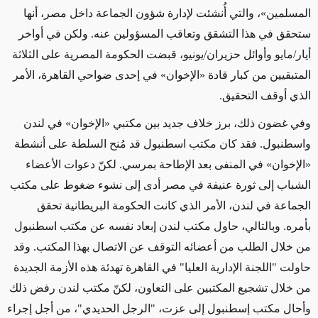
المسلمين»، والتي أُنشئت لإدارة شؤون الجماعة داخل مصر، أنها
ستحقق في هذا التشقق وتعاقب المسؤولين عنه. ولكن في أواخر
أيار/مايو وأوائل حزيران/يونيو، قبضت الحكومة المصرية على الثلاثة
المتبقيين من كبار قادة «الإخوان» في إحدى ضواحي القاهرة، الأمر
الذي أوقف التحقيق.
وفي غضون ذلك، برز خلاف جديد بين مكتبي «الإخوان» في لندن
واسطنبول. فقد كان مكتب اسطنبول قد مُنح السلطة على أنشطة
«الإخوان» في المنفى بعد الإطاحة بمرسي. لكنّ دعوات الأعضاء
الشباب إلى ثورة عنيفة في مصر أدى إلى نشوء ضغوط على مكتب
الجماعة في لندن، الأمر الذي كانت الحكومة البريطانية تحقق
بأمره. وبالتالي، حاول مكتب لندن إبعاد نفسه عن مكتب اسطنبول
من خلال الطلب من أعضائه التوقف عن الاتصال بهذا المكتب. وقد
حاولت "اللجنة الإدارية العليا" في القاهرة تهدئة هذه الأزمة الجديدة
من خلال تشجيع المكتبين على التعاون، لكنّ مكتب لندن رفض ذلك
وأحال مكتب إسطنبول إلى عزت، "الرجل الحديدي"، من أجل إجراء