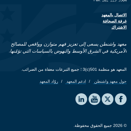
الاتصال بالمعهد
Footer contact links
غرفة الصحافة
الاشتراك
معهد واشنطن يسعى إلى تعزيز فهم متوازن وواقعي للمصالح
الأمريكية في الشرق الأوسط والنهوض بالسياسات التي تؤمّنها.
المعهد هو منظمة 501(c)3 ؛ جميع التبرعات معفاة من الضرائب.
حول معهد واشنطن
ادعم المعهد
روّاد المعهد
Footer quick links
Social media
The Washington Institute on LinkedIn
The Washington Institute on YouTube
The Washington Institute on Facebook
The Washington Institute on X
© 2026 جميع الحقوق محفوظة.