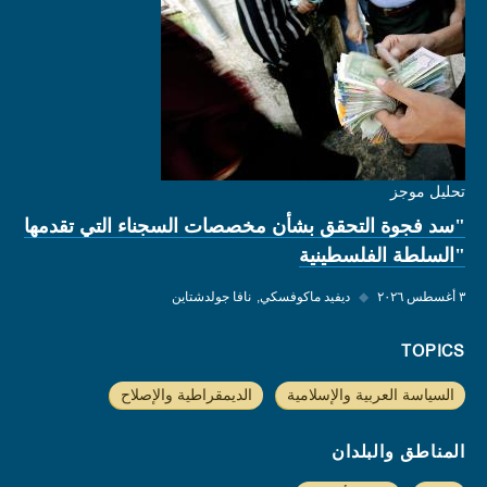
تحليل موجز
"سد فجوة التحقق بشأن مخصصات السجناء التي تقدمها
"السلطة الفلسطينية
٣ أغسطس ٢٠٢٦
◆
ديفيد ماكوفسكي
نافا جولدشتاين
TOPICS
السياسة العربية والإسلامية
الديمقراطية والإصلاح
المناطق والبلدان