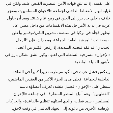
على نفسه، إذ لم تلقِ قوات الأمن المصرية القبض عليه. ولكن في
غيابه انهار الانضباط الداخلي لجماعة «الإخوان المسلمين»، وتفجر
خلاف داخلي حاد برز إلى العلن في ربيع عام 2015. وبعد أن حاول
عزت في بداية الأمر حل هذه الانقسامات من داخل مصر، عاد
ليظهر فجأة في تركيا في منتصف تشرين الثاني/نوفمبر وأعلن
نفسه نائب "المرشد العام" للجماعة. ومع ذلك، فإن "الرجل
الحديدي" قد فقد قبضته الشديدة: إذ رفض الكثير من أعضاء
«الإخوان» مسرحية السلطة التي لعبها، وكبر الشق بشكل بارز في
الأشهر القليلة الماضية.
ويعكس فشل عزت في تأكيد سيطرته تغييراً كبيراً في الثقافة
الداخلية للجماعة. فعلى مدى الجزء الأكبر من العقدين الماضيين،
سيطر على «الإخوان» فصيل متشدد يُعرف أعضاؤه باسم
"القطبيين"، وهم أتباع المنظر المتطرف في جماعة «الإخوان
المسلمين» سيد قطب، والذي استلهم تنظيم «القاعدة» والحركات
الإرهابية الأخرى من دعوته إلى الجهاد العالمي في وقت لاحق.