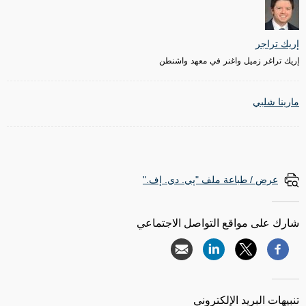
إريك تراجر
إريك تراغر زميل واغنر في معهد واشنطن
مارينا شلبي
عرض / طباعة ملف "پي. دي. إف."
شارك على مواقع التواصل الاجتماعي
تنبيهات البريد الإلكتروني