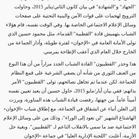
"الجهاد" و"الشهادة" في بيان كانون الثاني/يناير 2015، وحاولت
الترويج لهجمات على قوات الأمن والبنية التحتية على صفحات
وسائل الإعلام الاجتماعي الخاصة بها. وفي الوقت نفسه، قام هؤلاء
الشباب بتهميش قادة "القطبية" القدماء، مثل محمود حسين الذي
تولى الأمانة العامة في «الإخوان» لفترة طويلة، وأدار الجماعة من
الخارج خلال العام الذي أعقب الإطاحة بمرسي.
هذا وحذر "القطبيون" القادة الشباب الجدد مراراً من أن هذا النوع
من العنف الثوري من شأنه أن يضفي الشرعية على قمع النظام
للجماعة. لكن عندما تم تجاهل نصائحهم، تولى "القطبيون" الأمر
بذاتهم: ففي بيان أيار/مايو 2015، حاول حسين أن يعيد تعيين نفسه
أميناً عاماً. من جهتها، رفضت قيادة الشباب هذه المناورة، وبرزت
إلى العلن أنباء عن انشقاق في الجماعة، مع إطلاق شباب «الإخوان»
الهاشتاغ الشهير "لن نعود إلى الوراء"، وذلك من على وسائل الإعلام
الاجتماعية ضد ما سمي بالانقلاب الناعم لـ "القطبيين". وبغية حل
الأزمة، أعلنت "اللجنة الإدارية العليا" في جماعة «الإخوان