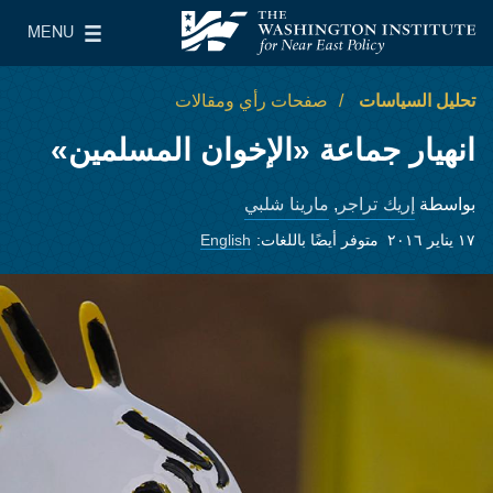
Skip to main content
MENU
معهد واشنطن لسياسات الشرق الأدنى
le Main Menu
تحليل السياسات
صفحات رأي ومقالات
انهيار جماعة «الإخوان المسلمين»
إريك تراجر
مارينا شلبي
بواسطة
,
١٧ يناير ٢٠١٦
متوفر أيضًا باللغات:
English