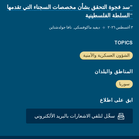
"سد فجوة التحقق بشأن مخصصات السجناء التي تقدمها
"السلطة الفلسطينية
٣ أغسطس ٢٠٢٦
◆
ديفيد ماكوفسكي
نافا جولدشتاين
TOPICS
الشؤون العسكرية والأمنية
المناطق والبلدان
سوريا
ابق على اطلاع
سجِّل لتلقي الاشعارات بالبريد الألكتروني