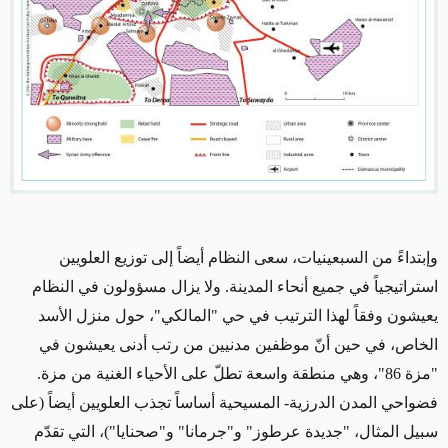
وإبتداءً من السبعينيات، سعى النظام أيضاً إلى توزيع العلويين
استراتيجياً في جميع أنحاء المدينة. ولا يزال مسؤولون في النظام
يعيشون وفقاً لهذا الترتيب في حي "المالكي"، حول منزل الأسد
الخاص، في حين أنّ موظفين مدنيين من رتب أدنى يعيشون في
"مزة 86"، وهي منطقة واسعة تطلّ على الأحياء الغنية من مزة.
فضواحي المدن الدرزية- المسيحية أساساً تجذب العلويين أيضاً (على
سبيل المثال، "جديدة عرطوز" و"جرمانا" و"صحنايا")، التي تقدّم