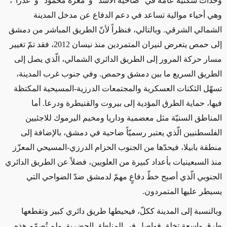
وحدات سكنية عامة في "ضاحية الأسد" و"معرة محمود" و"عدرا"،
وهي أحياء موالية تساعد في دعم الدفاع عن مدخل المدينة
الشمالي الشرقي. وبالتالي، فنظراً لأنّ الطريق المباشر من دمشق
إلى حمص يتعرض لنيران المتمردين منذ نيسان 2012، فقد تمّ تغيير
مسار حركة المرور إلى الطريق الدائري الشمالي، الّذي يصل إلى
الطريق السريع ما بين دمشق وحمص. وفي جنوب غرب المدينة،
تسهّل الثكنات العسكرية والمجتمعات الدرزية-المسيحية المكتظة
فيها، حماية الطرق المؤدية إلى بيروت والقنيطرة ودرعا. أما
المناطق السنيّة مثل معضمية وداريا ومخيم اليرموك للاجئيين
الفلسطنيين الّذي يعتبر رسميّاً ضاحية في دمشق، بالإضافة إلى
منطقة بابيلا، فيحدّها من الجنوب الحزام الدرزي-المسيحي المعزّز
منذ السبعينيات بأعداد كبيرة من العلويين، فضلاً عن الطريق الدائري
الجنوبي الّذي أصبح خطّ دفاعٍ مهمّ لدمشق ضدّ الضواحي التي
يسيطر عليها المتمردون.
وبالنسبة إلى المدينة ككلّ، فيحيطها طريق دائري كبير وتقطعها
طرق واسعة تخلق فواصل في المناطق الحضرية. ولم تُصمّم هذه