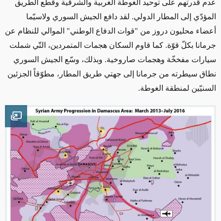
عدم قدرتهم على توحيد الغوطة الغربية والشرقية وقطع الطريق
المؤدّي إلى المطار الدولي. لقد دافع الجيش السوري ولاسيّما
أعضاء محليون دروز من "قوات الدفاع الوطني" الموالي للنظام عن
جرمانا بكلّ قوّة. كما قاوم السكان هجمات المتمردين، التّي شملت
سيارات مفخخّة وهجمات صاروخية. وبذلك، وسّع الجيش السوري
نطاق سيطرته من جرمانا إلى جهتي طريق المطار، مطوّقاً الجزئين
السنيّين لمنطقة الغوطة.
mage