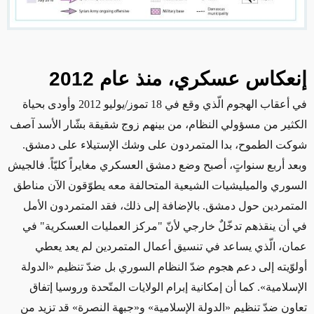
إنعكاس
عسكري، منذ
عام
2012
في أعقاب الهجوم الّذي وقع في 18 تموز/يوليو 2012 وأودى بحياة
الكثير من مسؤولي النظام، من بينهم زوج شقيقة بشّار الأسد آصف
شوكت الطموح، بدا المتمردون على وشك الإستيلاء على دمشق.
وبعد أربع سنواتٍ، أصبح وضع دمشق العسكري مغايراً كليّاً. فالجيش
السوري والميليشيات الشيعية المتحالفة معه يطوّقون الآن مناطق
المتمردين حول دمشق. بالإضافة إلى ذلك، فقد المتمردون الأمل
في أن ينقذهم تدخّلٌ خارجي لأنّ "مركز العمليات العسكرية" في
عمان، الّذي يساعد في تنسيق أعمال المتمردين لم يعد يعطي
أولوّيته إلى دعم هجوم ضدّ النظام السوري بل ضدّ تنظيم «الدولة
الإسلامية». كما أن إمكانية إبرام الولايات المتّحدة وروسيا إتفاق
تعاونٍ ضدّ تنظيم «الدولة الإسلامية» و«جبهة النصرة» قد تزيد من