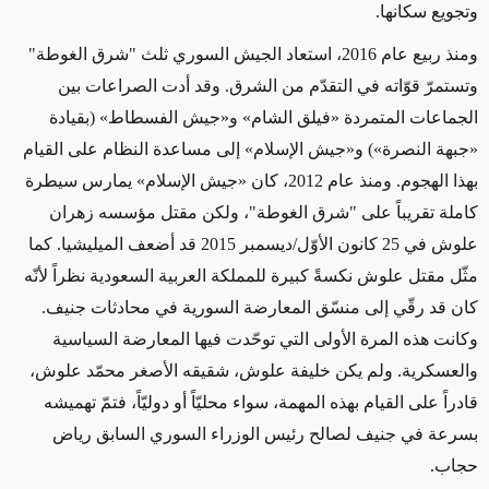
وتجويع سكانها.
ومنذ ربيع عام 2016، استعاد الجيش السوري ثلث "شرق الغوطة"
وتستمرّ قوّاته في التقدّم من الشرق. وقد أدت الصراعات بين
الجماعات المتمردة «فيلق الشام» و«جيش الفسطاط» (بقيادة
«جبهة النصرة») و«جيش الإسلام» إلى مساعدة النظام على القيام
بهذا الهجوم. ومنذ عام 2012، كان «جيش الإسلام» يمارس سيطرة
كاملة تقريباً على "شرق الغوطة"، ولكن مقتل مؤسسه زهران
علوش في 25 كانون الأوّل/ديسمبر 2015 قد أضعف الميليشيا. كما
مثّل مقتل علوش نكسةً كبيرة للمملكة العربية السعودية نظراً لأنّه
كان قد رقّي إلى منسّق المعارضة السورية في محادثات جنيف.
وكانت هذه المرة الأولى التي توحّدت فيها المعارضة السياسية
والعسكرية. ولم يكن خليفة علوش، شقيقه الأصغر محمّد علوش،
قادراً على القيام بهذه المهمة، سواء محليّاً أو دوليّاً، فتمّ تهميشه
بسرعة في جنيف لصالح رئيس الوزراء السوري السابق رياض
حجاب.