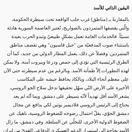
اليقين الذاتي للأسد
بالمقارنةً بـ [مناطق] غرب حلب الواقعة تحت سيطرة الحكومة،
والّتي يقصفها المتمردون بالصواريخ، تُعتبر العاصمة السورية هادئة
نسبيّاً. فالخدمات العامة تعمل بشكلٍ طبيعيّ وتبدو الحرب بعيدة
باستثناء صوت المدفعيّة من "جبل قاسيون" وهي تقصف مناطق
المتمردين. وفضلاً عن ذلك، يعمل المطار الدولي من جديد، كما أن
الطرق الرئيسية التي تؤدي إلى حمص ودرعا وبيروت آمنة. ولا يمكن
لهذه التطورات إلاّ طمأنة الأسد. وبالرغم من عدم سيطرته حتى الآن
على معظم أنحاء البلاد، وبالكاد يحافظ جيشه على المكاسب
الأخيرة على الأرض التّي سهّل تحقيقها تدخل سلاح الجو الروسي،
يشعر الأسد أقل تهديداً لأنّه يسيطر على دمشق. وبما أنّه لم يعد
يحتاج إلى الرئيس الروسي فلاديمير بوتين لكي يدافع عن مجال
دمشق الجوّي، يقلّ احتمال رضوخه للضغوط الروسية، ناهيك عن
الضغوط الدولية الأخرى، للتخلّي عن السلطة. وفي دمشق، ما زال
الأسد بحاجة إلى استمرار الدعم العسكري الدفاعي القويّ من إيران