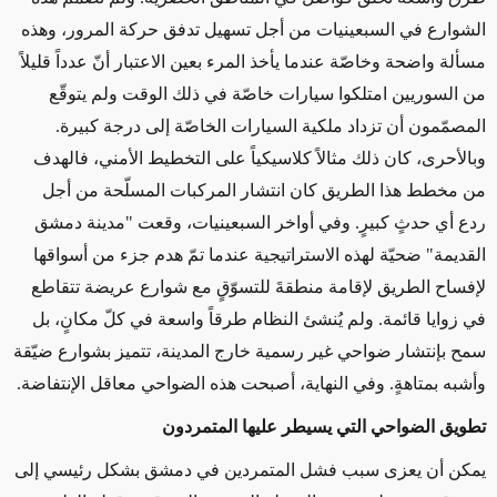
الشوارع في السبعينيات من أجل تسهيل تدفق حركة المرور، وهذه
مسألة واضحة وخاصّة عندما يأخذ المرء بعين الاعتبار أنّ عدداً قليلاً
من السوريين امتلكوا سيارات خاصّة في ذلك الوقت ولم يتوقّع
المصمّمون أن تزداد ملكية السيارات الخاصّة إلى درجة كبيرة.
وبالأحرى، كان ذلك مثالاً كلاسيكياً على التخطيط الأمني، فالهدف
من مخطط هذا الطريق كان انتشار المركبات المسلّحة من أجل
ردع أي حدثٍ كبيرٍ. وفي أواخر السبعينيات، وقعت "مدينة دمشق
القديمة" ضحيّة لهذه الاستراتيجية عندما تمّ هدم جزء من أسواقها
لإفساح الطريق لإقامة منطقةَ للتسوّقٍ مع شوارع عريضة تتقاطع
في زوايا قائمة. ولم يُنشئ النظام طرقاً واسعة في كلّ مكانٍ، بل
سمح بإنتشار ضواحي غير رسمية خارج المدينة، تتميز بشوارع ضيّقة
وأشبه بمتاهةٍ. وفي النهاية، أصبحت هذه الضواحي معاقل الإنتفاضة.
تطويق الضواحي التي يسيطر عليها المتمردون
يمكن أن يعزى سبب فشل المتمردين في دمشق بشكل رئيسي إلى