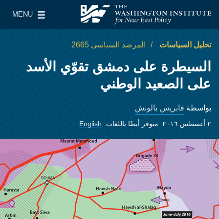
Skip to main content
MENU
معهد واشنطن لسياسات الشرق الأدنى
le Main Menu
تحليل السياسات
المرصد السياسي 2665
السيطرة على دمشق تقوّي الأسد
على الصعيد الوطني
فابريس بالونش
بواسطة
٢ أغسطس ٢٠١٦
متوفر أيضًا باللغات:
English