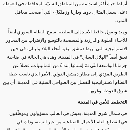
أنماط حياة أكثر استدامة من المناطق السنيّة المحافظة في الغوطة
(على سبيل المثال، دوما وداريا وزملكا) - التي أصبحت معاقل
التمرد.
ومنذ وصول حافظ الأسد إلى السلطة، سمح النظام السوري أيضاً
للأحياء العلوية والدرزية والمسيحية بالتوسع والإقتراب من المحاور
الاستراتيجية التي تربط دمشق ببقية أنحاء البلاد ولبنان، في حين
تعيق أيضاً "الهلال السنّي" في المدينة. وهذه هي الحالة في ضاحية
جرمانا الواسعة التّي تمّ إنشائها إبتداءً من الثمانينيات، فضلاً عن
الطريق المؤدي إلى مطار دمشق الدولي، الأمر الذي ناسب خطة
النظام الاستراتيجية للفصل بين الضواحي السنية في المدينة، أي بين
شرق الغوطة وغربها.
التخطيط للأمن في
المدينة
في شمال شرق المدينة، يعيش في الغالب مسؤولون وموظّفون
في القطاع العام للأعمال الصناعية من غير السنة، وذلك في