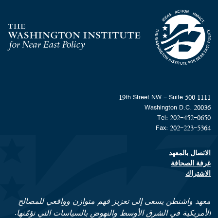
Homepage
1111 19th Street NW - Suite 500
Washington D.C. 20036
Tel: 202-452-0650
Fax: 202-223-5364
الاتصال بالمعهد
Footer contact links
غرفة الصحافة
الاشتراك
معهد واشنطن يسعى إلى تعزيز فهم متوازن وواقعي للمصالح
الأمريكية في الشرق الأوسط والنهوض بالسياسات التي تؤمّنها.