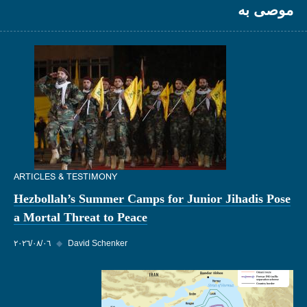
موصى به
ARTICLES & TESTIMONY
Hezbollah’s Summer Camps for Junior Jihadis Pose
a Mortal Threat to Peace
David Schenker
◆
٠٦‏/٠٨‏/٢٠٢٦