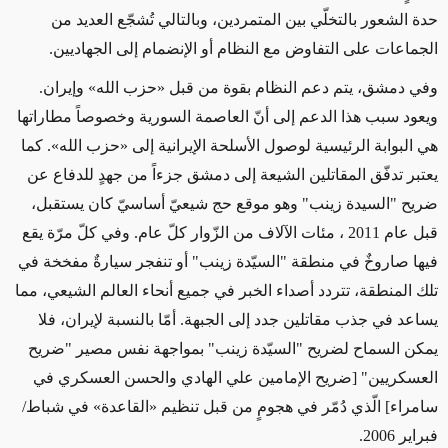
حدة الشعور بالتخلّي بين المتمردين، وبالتالي تُشجّع العديد من
الجماعات على التفاوض مع النظام أو الإنضمام إلى الجهاديين.
وفي دمشق، يتم دعم النظام بقوة من قبل «حزب الله» وإيران.
ويعود سبب هذا الدعم إلى أنّ العاصمة السورية وخصوصاً مطاراتها
هي البوابة الرئيسية لوصول الأسلحة الإيرانية إلى «حزب الله». كما
يعتبر تدفّق المقاتلين الشيعة إلى دمشق جزءاً من جهدٍ للدفاع عن
ضريح "السيدة زينب" وهو موقع حج شيعيّ أساسيّ كان يستقبل،
قبل عام 2011 ، مئات الآلاف من الزّوار كلّ عام. وفي كلّ مرّة يقع
فيها صاروخٌ في منطقة "السيّدة زينب" أو تنفجر سيارةٌ مفخخة في
تلك المنطقة، تتردد أصداء الخبر في جميع أنحاء العالم الشيعي، مما
يساعد في جذب مقاتلين جدد إلى الجبهة. أمّا بالنسبة لإيران، فلا
يمكن السماح لضريح "السيّدة زينب" بمواجهة نفس مصير "ضريح
العسكريين" [ضريح الإمامين علي الهادي والحسن العسكري في
سامراء] الّذي دُمّر في هجومٍ من قبل تنظيم «القاعدة» في شباط/
فبراير 2006.