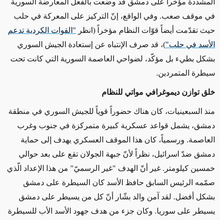
المشددة مؤخراً على دمشق قد وضعت بالفعل المعارضة السورية
في موقف صعب. وفي الواقع، إنّ التركيز على المعركة في حلب
حيث تقدّمت أيضاً قوّات النظام مؤخراً (انظر
"القوات الكردية تدعم
الأسد في حلب"
)، قد صرف الإنتباه عن إستعادة الجيش السوري
بشكل بطيء بل مؤكّد، لضواحي العاصمة السورية التي كانت تحت
سيطرة المتمردين.
خلق توازن ديموغرافي مواتي للنظام
منذ السبعينيات، كان هناك حضوراً قوياً للجيش السوري في منطقة
دمشق، يشمل قواعد عسكرية كبيرة متمركزة في جنوب وغرب
العاصمة. ورسمياً، كان هذا الموقف العسكري يهدف إلى حماية
دمشق ضدّ اسرائيل، نظراً لأنّ جبهة الجولان تقع على بعد حوالي
خمسين كيلومتر. غير أنّ الهدف "غير الرسميّ" من هذا الإعداد الّذي
صمّمه الرئيس السابق حافظ الأسد كان السيطرة على دمشق
بشكل أفضل. لقد آمن والد بشّار أنّ كل من يسيطر على دمشق
يسيطر على سوريا. وكان جزء من هدف جهود الأسد الأب للسيطرة