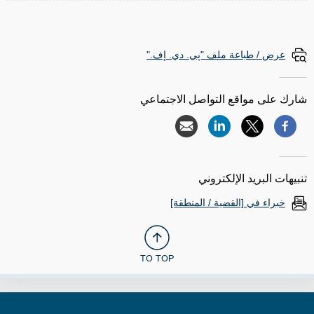
عرض / طباعة ملف "پي. دي. إف."
شارك على مواقع التواصل الاجتماعي
تنبيهات البريد الإلكتروني
خبراء في [القضية / المنطقة]
TO TOP