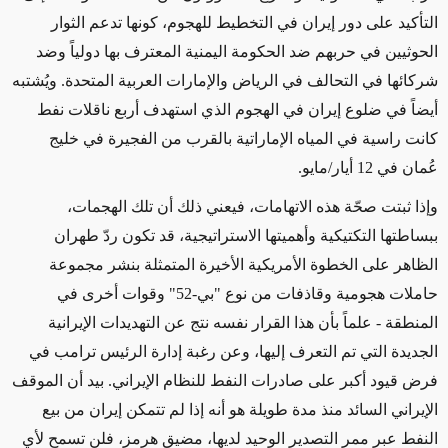
التأكيد على دور إيران في التخطيط للهجوم، كونها تدعم الثوار
الحوثيين في حربهم ضد الحكومة اليمنية المعترف بها دولياً وضد
شركائها في التحالف في الرياض والإمارات العربية المتحدة. ويُشتبه
أيضاً في ضلوع إيران في الهجوم الذي استهدف أربع ناقلات نفط
كانت راسية في المياه الإماراتية بالقرب من الفجيرة في خليج
عُمان في 12 أيار/مايو.
وإذا ثبتت صحّة هذه الاتهامات، فيعني ذلك أن تلك الهجمات،
ببساطتها التكتيكية وأهميتها الاستراتيجية، قد تكون ردّ طهران
الظاهر على الخطوة الأمريكية الأخيرة المتمثلة بنشر مجموعة
حاملات هجومية وقاذفات من نوع "بي-52" وقوات أخرى في
المنطقة - علماً بأن هذا القرار نفسه نتج عن التهديدات الإيرانية
الجديدة التي تم التعرف إليها، وعن رغبة إدارة الرئيس ترامب في
فرض قيود أكبر على صادرات النفط للنظام الإيراني. بيد أن الموقف
الإيراني السائد منذ مدة طويلة هو أنه إذا لم تتمكن إيران من بيع
النفط عبر ممر التصدير الوحيد لديها، مضيق هرمز، فلن تسمح لأي