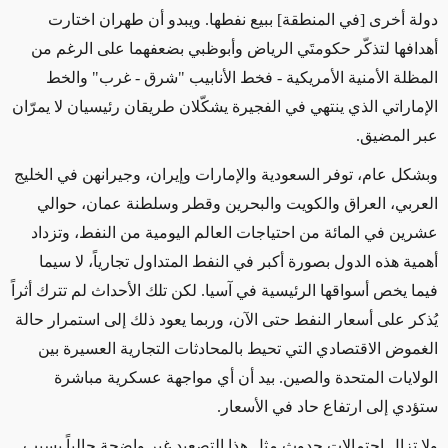
دولة أخرى [في المنطقة] ببيع نفطها. ويبدو أن طهران اختارت
أهدافها لتذكّر حكومتَي الرياض وأبوظبي بضعفهما على الرغم من
المظلة الأمنية الأمريكية - فخط الأنابيب "شرق - غرب" والخط
الإماراتي الذي ينتهي في الفجيرة يشكّلان طريقان رئيسيان لا يمرّان
عبر المضيق.
وبشكل عام، توفر السعودية والإمارات وإيران، وجيرانهن في الخليج
العربي، العراق والكويت والبحرين وقطر وسلطنة عمان، حوالي
عشرين في المائة من احتياجات العالم اليومية من النفط، وتزداد
أهمية هذه الدول بصورة أكبر في النفط المتداول تجارياً، لا سيما
فيما يخص أسواقها الرئيسية في آسيا. لكن تلك الأحداث لم تترك أثراً
يُذكر على أسعار النفط حتى الآن، وربما يعود ذلك إلى استمرار حالة
الغموض الاقتصادي التي تحيط بالمحادثات التجارية العسيرة بين
الولايات المتحدة والصين. بيد أن أي مواجهة عسكرية مباشرة
ستؤدي إلى ارتفاع حاد في الأسعار.
ولا تزال احتمالات حدوث مثل هذا التصعيد غير واضحة حالياً بسبب