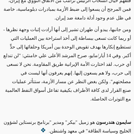
قلقهم حيال انسحاب الرئيس ترامب من الاتفاق النووي مع إيران،
فمن المرجح أن يسعوا إلى ضبط الأزمة بمبادرات دبلوماسية، خاصة
في ظل عدم وجود أدلة دامغة ضد إيران.
ومن جانبها، يبدو أن طهران تشير إلى أنها أرادت إثبات وجهة نظرها -
أو ربما كانت تسعى ببساطة إلى أخذ استراحة بين العمليات التي
تستطيع إنكارها بهدف تقويض الوحدة بين أمريكا وحلفائها إلى حدٍّ
أكبر. وفي 14 أيار/مايو، صرح المرشد الأعلى علي خامنئي: "لن تندلع
أي حرب. لقد اختارت الأمة الإيرانية طريق المقاومة. نحن لا نسعى
إلى حرب، ولا هم يسعون إليها. إنهم يعرفون أنها ليست في
مصلحتهم". ولكن بغض النظر عن مسار الأزمة، ستتأثر عمليات
صنع القرار لدى كافة الأطراف بكيفية تفاعل أسواق النفط العالمية
مع التوترات الحاصلة.
سايمون هندرسون
هو زميل "بيكر" ومدير "برنامج برنستاين لشؤون
الخليج وسياسة الطاقة" في معهد واشنطن.