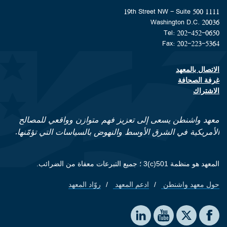
1111 19th Street NW - Suite 500
Washington D.C. 20036
Tel: 202-452-0650
Fax: 202-223-5364
الاتصال بالمعهد
Footer contact links
غرفة الصحافة
الاشتراك
معهد واشنطن يسعى إلى تعزيز فهم متوازن وواقعي للمصالح
الأمريكية في الشرق الأوسط والنهوض بالسياسات التي تؤمّنها.
المعهد هو منظمة 501(c)3 ؛ جميع التبرعات معفاة من الضرائب.
حول معهد واشنطن
ادعم المعهد
روّاد المعهد
Footer quick links
Social media
The Washington Institute on LinkedIn
The Washington Institute on YouTube
The Washington Institute on Facebook
The Washington Institute on X