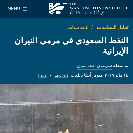
Skip to main content
MENU
معهد واشنطن لسياسات الشرق الأدنى
le Main Menu
تحليل السياسات
تنبيه سياسي
النفط السعودي في مرمى النيران
الإيرانية
سايمون هندرسون
بواسطة
١٤ مايو ٢٠١٩
متوفر أيضًا باللغات:
English
Farsi