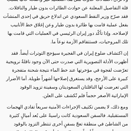
قلة التفاصيل المعلنة عن حوادث الطائرات بدون طيار والناقلات.
فقد صرّح وزير النفط السعودي عن اندلاع حريق في إحدى المنشآت
بفعل عملية قامت بها طائرة بدون طيار وعن إغلاق خط الأنابيب
لإصلاحه. وإذا تأكّد دور إيران الرئيسي في العمليات التي قامت بها
تلك المروحيات، فستتفاقم الأزمة نوعاً ما.
إن اكتشاف ضلوع إيران في الفجيرة سيؤجج التوترات أيضاً. فقد
أظهرت الأدلة التصويرية التي صدرت حتى الآن وجود ناقلةٌ نرويجية
تعرّضت لفجوة في مؤخرتها عند خط الماء نتيجة شحنة متفجرة
كبيرة على الأرجح، وقد يستغرق إصلاحها أشهراً طويلة. أما الأضرار
التي تعرضت لها الناقلتان السعوديتان وسفينة تزويد الوقود
الإماراتية الأصغر حجماً فلم تُكشف على العلن.
ومع ذلك، لا يضمن تكثيف الإجراءات الأمنية سريعاً تفادي الهجمات
المستقبلية. فالسفن السعودية كانت راسيةً على بُعد أميالٍ كثيرة
من الشاطئ في منطقة تعجّ بسفنٍ أخرى تنتظر التزود بالوقود