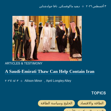
٣ أغسطس ٢٠٢٦
◆
ديفيد ماكوفسكي
نافا جولدشتاين
ARTICLES & TESTIMONY
A Saudi-Emirati Thaw Can Help Contain Iran
April Longley Alley
Allison Minor
◆
٠٣‏/٠٨‏/٢٠٢٦
TOPICS
الطاقة والاقتصاد
الخليج وسياسة الطاقة