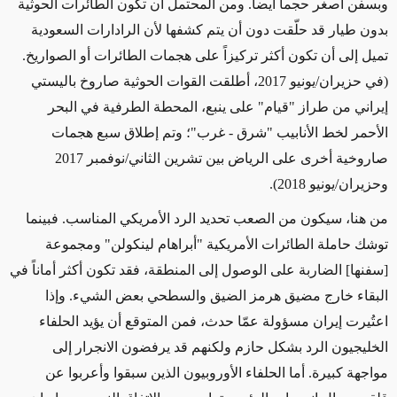
وبسفن أصغر حجماً أيضاً. ومن المحتمل أن تكون الطائرات الحوثية
بدون طيار قد حلّقت دون أن يتم كشفها لأن الرادارات السعودية
تميل إلى أن تكون أكثر تركيزاً على هجمات الطائرات أو الصواريخ.
(في حزيران/يونيو 2017، أطلقت القوات الحوثية صاروخ باليستي
إيراني من طراز "قيام" على ينبع، المحطة الطرفية في البحر
الأحمر لخط الأنابيب "شرق - غرب"؛ وتم إطلاق سبع هجمات
صاروخية أخرى على الرياض بين تشرين الثاني/نوفمبر 2017
وحزيران/يونيو 2018).
من هنا، سيكون من الصعب تحديد الرد الأمريكي المناسب. فبينما
توشك حاملة الطائرات الأمريكية "أبراهام لينكولن" ومجموعة
[سفنها] الضاربة على الوصول إلى المنطقة، فقد تكون أكثر أماناً في
البقاء خارج مضيق هرمز الضيق والسطحي بعض الشيء. وإذا
اعتُيرت إيران مسؤولة عمّا حدث، فمن المتوقع أن يؤيد الحلفاء
الخليجيون الرد بشكل حازم ولكنهم قد يرفضون الانجرار إلى
مواجهة كبيرة. أما الحلفاء الأوروبيون الذين سبقوا وأعربوا عن