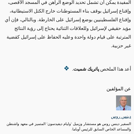
المفيدة يمكن أن تشمل تحديد الوضع الراهن في المسجد الأقصى،
وإقناع إسرائيل بوقف بناء المستوطنات خارج الكتل الاستيطانية،
وإقناع الفلسطينيين بوضع إسرائيل على الخارطة. وبالتالي، فإن أي
مؤيد حقيقي لإسرائيل وللعلاقات الثنائية يحتاج إلى رؤية النتائج
المترتبة على قيام دولة واحدة وعليه الحفاظ على إسرائيل كقضية
غير حزبية.
أعد هذا الملخص
پاتريك شميت
.
عن المؤلفين
دينس روس
السفير دينس روس هو مستشار وزميل "وليام ديفيدسون" المتميز في معهد واشنطن
والمساعد الخاص السابق للرئيس أوباما.