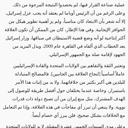
عملية صناعة القرار فيها، لم يحصدوا النتيجة المرجوة من ذلك.
وعلى الرغم من أن الرئيس أوباما لم يعتقد أنه يجب عزل إسرائيل،
إلا أنه شعر بأن الابتعاد كان مناسباً، ولم يرَ أهمية تطوير هيكل من
الحوافز الإيجابية. وفي هذا الإطار، كان من الممكن أن تكون العلاقة
أكثر إنتاجية لو أنه وضع قضية الاستيطان في سياقها، وزار إسرائيل
بعد الخطاب الذي ألقاه في القاهرة عام 2009، وبذل المزيد من
الجهود لإقامة صلة مع الجمهور الإسرائيلي.
وتعتبر الثقة والتفاهم بين الولايات المتحدة والقادة الإسرائيليين
عاملاً أساسياً [لنجاح العلاقة بين الجانبين]. فالمصالح المتبادلة
للبلدين هي أكبر بكثير من خلافاتهما، ولا بد من إثبات هذا الأمر
باستمرار، وخاصة عندما يختلفان حول أفضل طريقة للوصول إلى
الهدف المشترك، مثل منع إيران من أن تصبح دولة ذات قدرات
نووية. ولا ينبغي أن تبرز أي مفاجآت في هذه العلاقة، وإذا تم التعامل
مع الخلافات بشكل صحيح، فلن يبرز أي خصام أيضاً.
وعلى مدى السنوات الخمس عشرة المقبلة، لا بد للولايات المتحدة