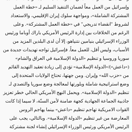
وإسرائيل من العمل معاً لضمان التنفيذ السليم لـ «خطة العمل
المشتركة الشاملة»، ومواجهة سلوك إيران الإقليمي، والاستعداد
لشروط "انقضاء تدريجي" في «خطة العمل المشتركة». وعلى
الرغم من الخلافات بين إدارة الرئيس الأمريكي باراك أوباما ورئيس
الوزراء الإسرائيلي بنيامين نتنياهو، إلا أن لدى البلدين المزيد من
الأسباب، وليس أقل، للعمل معاً. فإسرائيل تواجه تهديدات جديدة من
سوريا وروسيا و تنظيم «الدولة الإسلامية في العراق والشام»
(«داعش»)/«الدولة الإسلامية» تؤدي إلى زيادة تعقيد التهديد القائم
من «حزب الله» وإيران. ومن جهتها، تحتاج الولايات المتحدة إلى
وضع استراتيجية شاملة وبلورتها لمعالجة وضع سوريا والتصدي لـ
تنظيم «الدولة الإسلامية». ويحمل النهج الأمريكي الحالي خطر تعزيز
جاذبية الجماعة الجهادية كجهة ضامنة لأمن السنّة، لا سيما إذا كانت
القوات الامريكية تهاجم تنظيم «داعش» بينما يهاجم الروس
المعارضة من غير تنظيم «الدولة الإسلامية». وبالتالي، يجب على
الرئيس الأمريكي ورئيس الوزراء الإسرائيلي إنشاء لجنة مشتركة