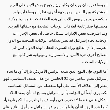
الرؤساء ترومان وريغان وكلينتون وجورج بوش الإبن على القيم
المشتركة بين البلدين. ومن جهة أخرى، نظر الرؤساء آيزنهاور
ونيكسون وجورج بوش الأب إلى هذه العلاقة كجزء من ديناميكية
محصلتها صفر تابعة لعلاقات الولايات المتحدة مع حلفائها العرب.
وقد افترضت بعض الإدارات بشكل خاطئ أن بعض الإجراءات
الإيجابية تجاه إسرائيل قد تضر بعلاقات الولايات المتحدة مع الدول
العربية، إلا أن الدافع وراء السلوك الفعلي لهذه الدول كمن في
مصالح أخرى هي: الأمن، والاستمرارية وموثوقية شراكاتها مع
الولايات المتحدة.
أما اليوم، فإن النهج الذي يتبعه الرئيس الأمريكي باراك أوباما تجاه
إسرائيل يضم عناصر من كلا الجانبين من هذا الطيف السياسي. فهو
ينظر إلى العلاقة الأمنية على أنها منفصلة عن المسائل السياسية،
لكنه يرى أيضاً أن التزامه بأمن إسرائيل يسمح له بأن ينتقد البلاد
بشكل علني عندما لا تحترم، في رأيه، قيمها وتلتزم بها. لكن تاريخياً،
كلما قرر الرؤساء أن ينأوا بأنفسهم عن إسرائيل من أجل التأثير على