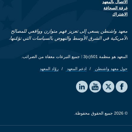
الاتصال بالمعهد
Footer contact links
غرفة الصحافة
الاشتراك
معهد واشنطن يسعى إلى تعزيز فهم متوازن وواقعي للمصالح
الأمريكية في الشرق الأوسط والنهوض بالسياسات التي تؤمّنها.
المعهد هو منظمة 501(c)3 ؛ جميع التبرعات معفاة من الضرائب.
حول معهد واشنطن
ادعم المعهد
روّاد المعهد
Footer quick links
Social media
The Washington Institute on LinkedIn
The Washington Institute on YouTube
The Washington Institute on Facebook
The Washington Institute on X
© 2026 جميع الحقوق محفوظة.