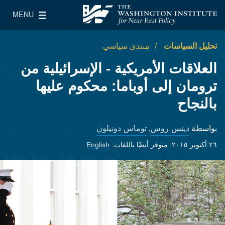
Skip to main content
MENU
معهد واشنطن لسياسات الشرق الأدنى
le Main Menu
تحليل السياسات
منتدى سياسي
العلاقات الأمريكية - الإسرائيلية من
ترومان إلى أوباما: محكوم عليها
بالنجاح
دينس روس
توماس دونيلون
بواسطة
,
٢٦ أكتوبر ٢٠١٥
متوفر أيضًا باللغات:
English