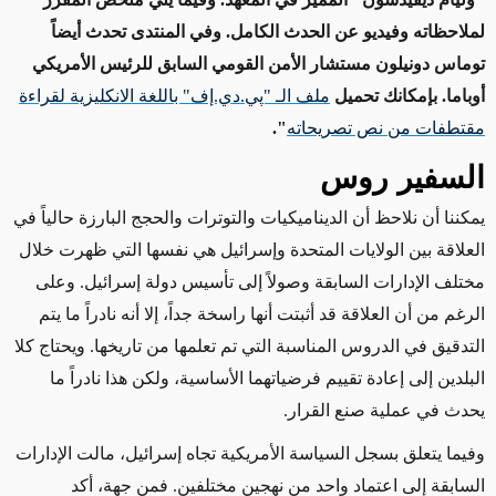
لملاحظاته وفيديو عن الحدث الكامل. وفي المنتدى تحدث أيضاً
توماس دونيلون مستشار الأمن القومي السابق للرئيس الأمريكي
أوباما.
بإمكانك تحميل
ملف الـ "پي.دي.إف" باللغة الانكليزية لقراءة
مقتطفات من نص تصريحاته
".
السفير روس
يمكننا أن نلاحظ أن الديناميكيات والتوترات والحجج البارزة حالياً في
العلاقة بين الولايات المتحدة وإسرائيل هي نفسها التي ظهرت خلال
مختلف الإدارات السابقة وصولاً إلى تأسيس دولة إسرائيل. وعلى
الرغم من أن العلاقة قد أثبتت أنها راسخة جداً، إلا أنه نادراً ما يتم
التدقيق في الدروس المناسبة التي تم تعلمها من تاريخها. ويحتاج كلا
البلدين إلى إعادة تقييم فرضياتهما الأساسية، ولكن هذا نادراً ما
يحدث في عملية صنع القرار
.
وفيما يتعلق بسجل السياسة الأمريكية تجاه إسرائيل، مالت الإدارات
السابقة إلى اعتماد واحد من نهجين مختلفين. فمن جهة، أكد