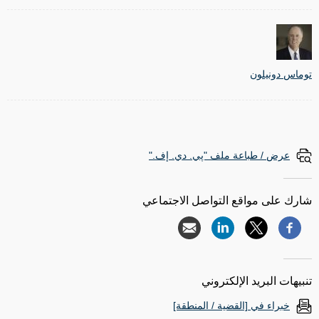
توماس دونيلون
عرض / طباعة ملف "پي. دي. إف."
شارك على مواقع التواصل الاجتماعي
تنبيهات البريد الإلكتروني
خبراء في [القضية / المنطقة]