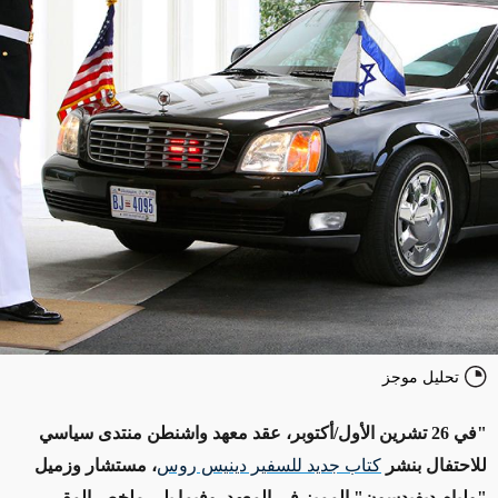
تحليل موجز
"في 26 تشرين الأول/أكتوبر، عقد معهد واشنطن منتدى سياسي
للاحتفال بنشر
كتاب جديد للسفير دينيس روس
، مستشار وزميل
"وليام ديفيدسون" المميز في المعهد. وفيما يلي ملخص المقرر