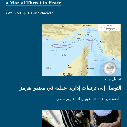
a Mortal Threat to Peace
David Schenker
◆
٠٦‏/٠٨‏/٢٠٢٦
تحليل موجز
التوصل إلى ترتيبات إدارية عملية في مضيق هرمز
٦ أغسطس ٢٠٢٦
◆
نعوم ريدان
فرزين نديمي