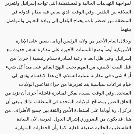
لمواجهة التهديدات الحالية والمستقبلية التي تواجه إسرائيل ولتعزيز
العلاقة بين البلدين. وفي الوقت الذي يعاني فيه نظام الدولة في
المنطقة من اضطرابات، يحتاج البلدان إلى زيادة التعاون والتواصل
بينهما.
وخلال العام الأخير من ولاية الرئيس أوباما، يتعين على الإدارة
الأمريكية أيضاً وضع اللمسات الأخيرة على مذكرة تفاهم جديدة مع
إسرائيل. وفي ظل انعدام رغبة لمبادرة سلام رئيسية [أخرى] من
قبل البيت الأبيض، من المهم تجنب النهج القائم على مبدأ كل شيء
أو لا شيء في مقاربة عملية السلام، لأن هذا الانقسام يؤدي إلى
قيام فراغات سياسية يتم تعزيزها من جراء تقاعس الولايات
المتحدة. وفي الوقت نفسه، يمكن لمبادرة فاشلة أخرى أن تزيد من
إلحاق الضرر بمصالح الولايات المتحدة في المنطقة، لذلك ينبغي أن
تركز إدارة أوباما على استعادة الأمن والثقة بين جميع الأطراف. من
هنا، قد يكون من الضروري إشراك الدول العربية، لأن القيادة
الفلسطينية الحالية ضعيفة للغاية. كما وأن الخطوات المتوازية