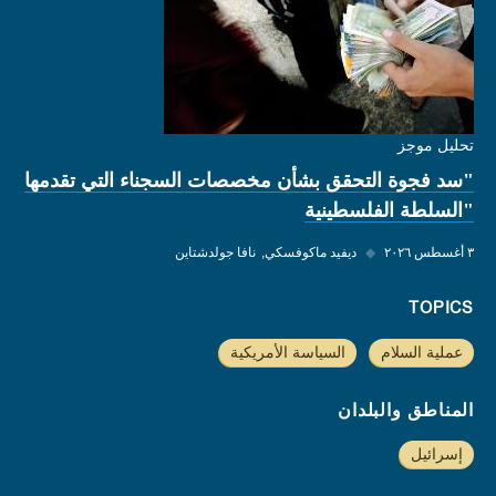
تحليل موجز
"سد فجوة التحقق بشأن مخصصات السجناء التي تقدمها
"السلطة الفلسطينية
٣ أغسطس ٢٠٢٦
◆
ديفيد ماكوفسكي
نافا جولدشتاين
TOPICS
عملية السلام
السياسة الأمريكية
المناطق والبلدان
إسرائيل