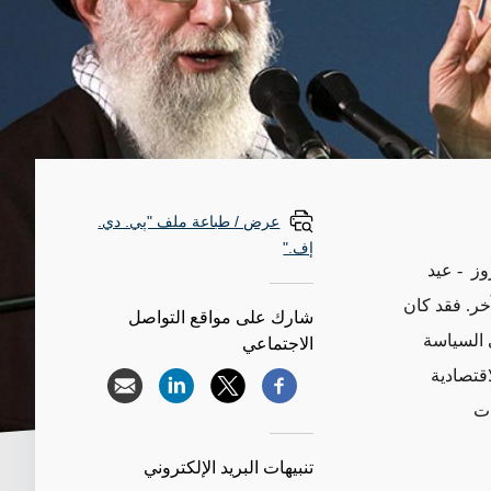
عرض / طباعة ملف "پي. دي.
إف."
وز - عيد
آخر. فقد كان
شارك على مواقع التواصل
 السياسة
الاجتماعي
اقتصادية
نجازات
تنبيهات البريد الإلكتروني