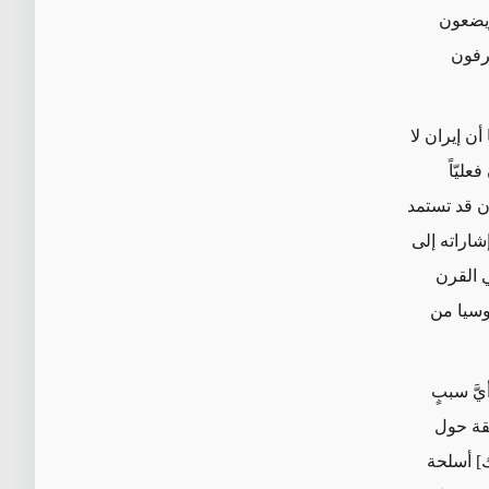
ويضعون
رفون
ن إيران لا
ليّاً
ان قد تستمد
شاراته إلى
ي القرن
روسيا من
َّ سببٍ
بقة حول
اك] أسلحة