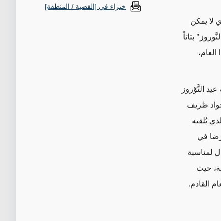
خبراء في [القضية / المنطقة]
ي لا يمكن
وروز" بتاتاً
 العام،
د النَّوْروز
جواد ظريف
ذي يُلقيه
لرضا في
ل لمناسبة
لة، حيث
ام القادم.