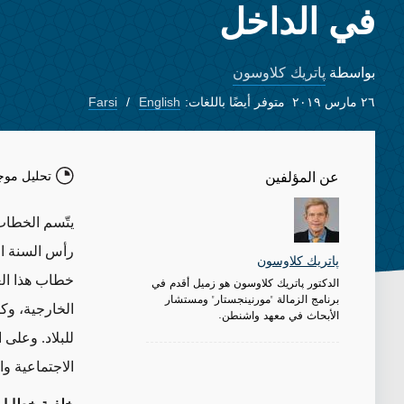
في الداخل
پاتريك كلاوسون
بواسطة
٢٦ مارس ٢٠١٩
متوفر أيضًا باللغات:
English
Farsi
تحليل موج
عن المؤلفين
يتّسم الخطاب 
رأس السنة الف
پاتريك كلاوسون
خطاب هذا الع
الدكتور پاتريك كلاوسون هو زميل أقدم في
برنامج الزمالة "مورنينجستار" ومستشار
الخارجية، وكا
الأبحاث في معهد واشنطن.
الاجتماعية وا