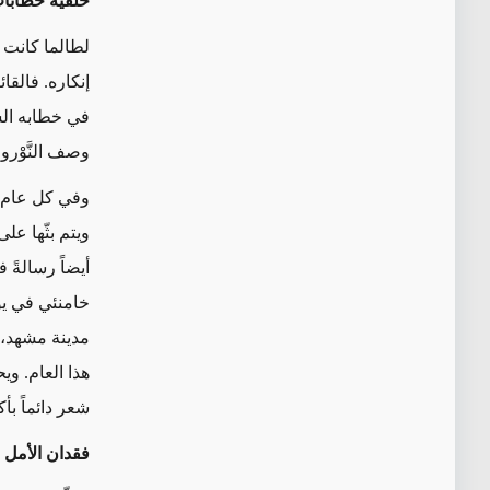
خلفية خطابات
لطالما كانت أ
إنكاره. فالقا
في خطابه السن
وصف النَّوْرو
وفي كل عام، ي
ويتم بثّها ع
أيضاً رسالةً ف
خامنئي في يوم
مدينة مشهد، 
هذا العام. وي
شعر دائماً بأ
فقدان
الأمل 