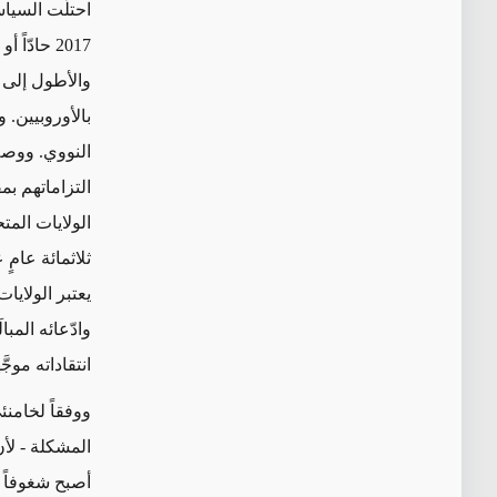
2017 حادّ
والأطول إلى ح
بالأوروبيين. 
النووي. ووصف 
التزاماتهم بم
الولايات المت
ثلاثمائة عامٍ
يعتبر الولاي
انتقاداته موج
ووفقاً لخامنئ
المشكلة - لأن
أصبح شغوفاً 