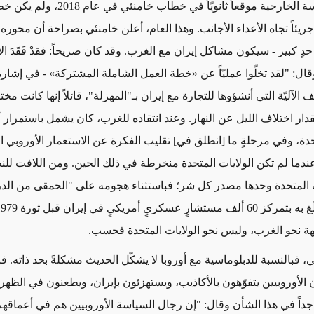
احتلّت السياسة الخارجية موقعاً ثانويّاً في خطاب خا
اً أو جريئاً تجاه الأعداء الأجانب. وهذا العام، أعلن خامنئي بصراحة أن محوره ا
دٍ كبير - سيكون مشاكل إيران مع الغرب. وقد كان صريحاً: فقدْ فَقَدَ ال
وقال: "لقد تخلّوا عمليّاً عن «خطة العمل الشاملة المشتركة» - في إشارةٍ
الآليّة التي أنشؤوها للتجارة مع إيران بـ"المهزلة"، قائلاً إنها كانت مخ
قدار اختلاف الليل عن النهار. وعند انتقاده للغرب، كان يشمل باستمرار أ
حدة، وفي مرحلةٍ ما [انطلق في] تقليب الفكرة عن الاستعمار الأوروبي ا
 عندما لم تكن الولايات المتحدة منخرطة في ذلك الحين. ومن اللافت للن
ات المتحدة وحدها مصدر كل شر؛ فباستثناء هجومه على "الحمقى من الدر
َّهة نحو الغرب، وليس نحو الولايات المتحدة فحسب.
ي، فبالنسبة للدبلوماسية مع أوروبا لا يشكّل الحديث مشكلةً بحد ذاته. ف
 الأوروبيين يتفوّهون بالأكاذيب، ويستهزئون بإيران، ويطعنون في الظهر. 
جداً في هذا الشأن وقال: "إن رجال السياسة الأوروبيين هم في أعماق