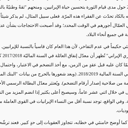
في عام 2018 حول مدى قيام الثورة بتحسين حياة الإيرانيين، ومنحهم "ثقةً وطنيّةً ب
 أنه بالكاد تحدّث عن الفقراء هذه المرّة. فعلى سبيل المثال، لم يذكر شيئا
العمّال أجورهم في الوقت المحدد؛ وقد أصبحت الاحتجاجات بشأن عد
 في جميع أنحاء البلاد.
ي حكيماً في عدم التفاخر، لأن هذا العام كان قاسياً بالنسبة للإيرانيين. 
"البنك المركز
ة 10% ممّا كان عليه قبل عقدٍ من الزمن، مع أخذ التضخم في الاعتبار، واحتما
الرقم ​​بحدة في السنة المالية 2018/2019. (وبعد شعورها بالحرج من بيانات "ال
ة من صلاحية إصدار أرقام التضخم). ويُعتبَر معدّل البطالة الرسمي الأخ
أعلى في خلال اثني عشر عاماً، وسيصبح أعلى بكثير إذا انضم المزيد من ال
. وفي الواقع، توجد نسبة أقل من النساء الإيرانيات في القوى العاملة م
وديات.
كما أوضح خامنئي في خطابه، تتجاوز العقوبات إلى حدٍ كبير. فعند ترشّح