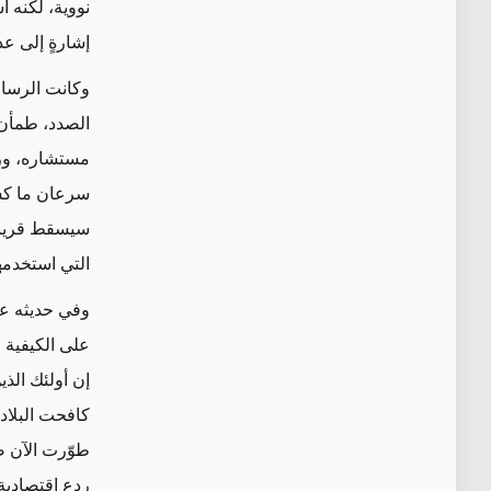
نووية، لكنه أ
إشارةٍ إلى عد
وكانت الرسالة
الصدد، طمأن 
مستشاره، وزي
سرعان ما كشف
سيسقط قريباً،
التي استخدمه
وفي حديثه عن 
على الكيفية 
إن أولئك الذ
كافحت البلاد 
طوّرت الآن صو
ردعٍ اقتصادي