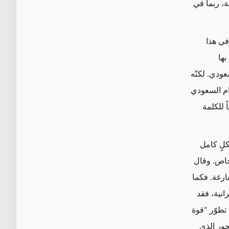
لة، ربما في
وفي هذا
بها
ودي. لكنّه
ام السعودي
 للكلمة
كلٍ كامل
خاص. وقال
ارغة. فكما
انية، فقد
تطوّر "قوة
حور الذي