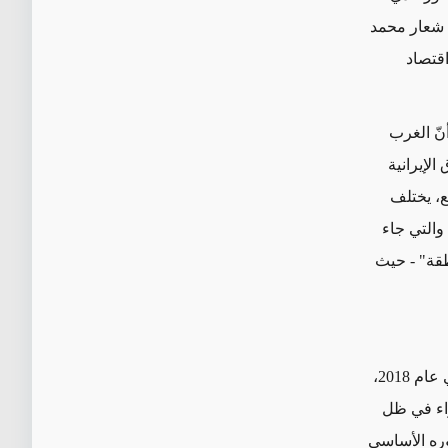
ى شعار محمد
اقتصاد
نّ الغرب
لإيرانية
قع، يختلف
الأمر تماماً عن تأييده الصريح للهجة الاستفزازية للرئيس روحاني في تموز/يوليو 2018 والتي جاء
طقة" - حيث
في بعض السنوات السابقة، تحدّث خامنئي بإسهاب عن وضع الأشخاص العاديين. ففي عام 2018،
راء في ظل
حوره الأساسي