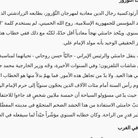
 النوروز
رثوذكسية رجال الدين معادية لمهرجان النَّوْروز، بطابعه الزرادشتي الذ
ئد المؤسس للجمهورية الإسلامية، روح الله الخميني، لم يستخدم كلمة "النَّ
وي. ويتّخذ خامنئي نهجاً معادياً أقل حدّةً، لكنّه مع ذلك ففي خطاب هذا
ز الحقيقي الوحيد بأنه مولد الإمام علي.
نقل خامنئي والرئيس الإيراني - حاليّاً حسن روحاني - تحياتهما لمناسبة عي
لى شاشات التلفزيون؛ وفي السنوات الأخيرة، وجّه وزير الخارجية محمد 
ي هذا العيد. ولا بدّ من تجاهل هذه الأمور. فما يهمّ بدلاً منها هو الخطاب ال
 رأس السنة أمام مئات الآلاف الذين يحجّون سنويّاً إلى حرم الإمام ا
حيث يدّعي مسؤولو السياحة أن خمسة ملايين شخصٍ قد جاءوا للاحتفا
حبّ خامنئي الاستفادة من هذا الحشد الضخم المتجمّع في مدينته المفضَّ
كبر قدرٍ من الراحة. وكان خطابه السنوي مؤشّراً جيّداً لما سيفعله في الع
في الغرب