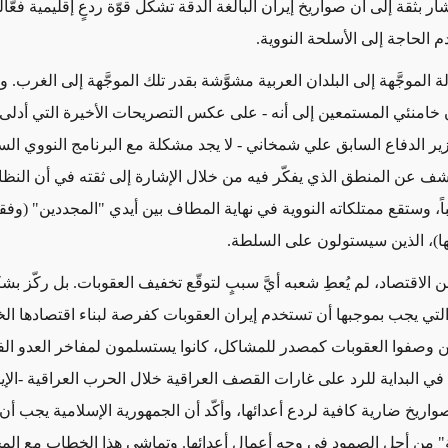
شار بثقة إلى أن صواريخ إيران البالغة الدقة تشكّل قوّة ردعٍ إقليمية فعّا
م الحاجة إلى الأسلحة النووية.
 الموجَّهة إلى البلدان العربية مشوَّشة بقدر تلك الموجَّهة إلى الغرب. 
خامنئي المستمعين إلى أنه - على عكس التصريحات الأخيرة التي أدلى 
ر الدفاع السابق علي شمخاني - لا يجد مشكلة مع البرنامج النووي السع
 عن المنطق الذي يفكّر فيه من خلال الإشارة إلى ثقته في أن النظ
 وستقع ممتلكاته النووية في نهاية المطاف بين أيدي "المجددين" (وفقاً
ا)، الذين سيستولون على السلطة.
الاقتصاد، لم يُعطِ شعبه أيَّ سببٍ لتوقّع تخفيف العقوبات. بل ركّز بش
التي يجب بموجبها أن تستخدم إيران العقوبات كفرصة لبناء اقتصادها ال
ين وصفوا العقوبات كمصدر للمشاكل، كانوا يستسلمون لمفاخر العدو الف
في البداية للرد على غارات القصف العراقية خلال الحرب العراقية -الإير
اريخ ضارية كافية لردع أعدائها، وأكّد أن الجمهورية الإسلامية يجب أن 
ة" من أجل الصمود في وجه أعمال أعدائها. وتماشى هذا الخطاب مع الم