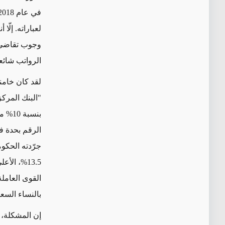
لعباراته. إلّا
وجوب تقاضي 
الرواتب شائعة
لقد كان خامنئ
بنسب
جرّدته الحكوم
13.5%، ال
القوى العاملة
بالنساء السع
إن المشكلة، 