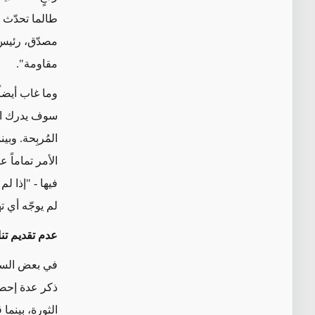
طالما تحدّث ع
مصدّق، رئيس 
مقاومة".
وما غاب أيضا
سوف يدرك الأ
المُربِحة. وبي
فيها - "إذا 
لم يوجّه أي ت
عدم تقديم تنا
ذكر عدة إحصا
الثورة، بينما