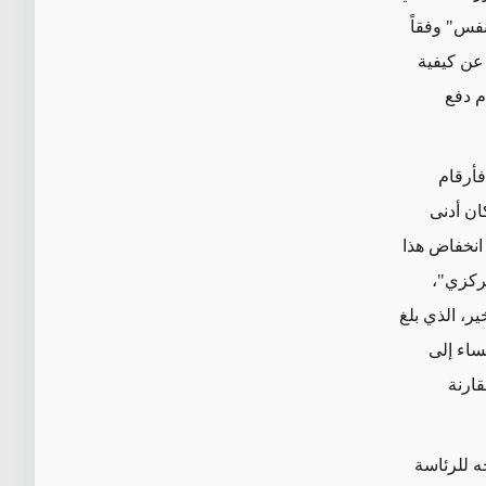
النفس" وفقاً
ً عن كيفية
م دفع
فأرقام
ي الإيراني" تُظهر أن معدّل إنفاق العائلة في السنة الماليّة 2017/2018 كان أدنى
ل انخفاض هذا
بنك المركزي"،
ير، الذي بلغ
نساء إلى
قارنة
ه للرئاسة