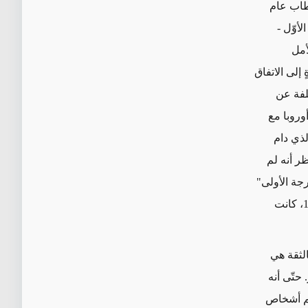
منئي في عام 2018، ولم يكن خطاب عام
لأوّل -
أمل
 إلى الاتفاق
تلفة عن
وروبا مع
لذي دام
ظر أنه لم
جة الأولى"
وادّعائه المبالَغ به بتمركز 60 ألف مستشارٍ عسكريٍ أمريكيٍ في إيران قبل ثورة 1979، كانت
الثقة هي
حتّى أنه
هم أشخاص