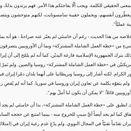
نى الحقيقي للكلمة. ويجب ألّا يفاجئكم هذا الأمر. فهم يرتدون بذلةً، 
ويعطّرون أنفسهم، ويحملون حقيبة سامسونايت، لكنهم متوحشون ويتص
عمليّاً".
اصه من هذا الحديث - رغم أن خامنئي لم يعبّر عنه صراحةً - هو أنه بما أ
ٍ من «خطة العمل الشاملة المشتركة» وبما أن الأوروبيين يتصرفون فع
ذلك يترك الجمهورية الإسلامية فارغة اليديْن. كما أنه لم يلمّح إلى أن إير
ريكتيْن في «خطة العمل الشاملة المشتركة» روسيا والصين. ولم تَمرّ إ
ر الكرام. لكنه أشار إلى روسيا وبريطانيا على أنهما بلدان دمّرا إيران ف
لم يتفوّه بكلمة عن تعاون إيران وروسيا في سوريا. كما أنه لم يُقصِ 
روبيين قائلاً: "لا يمكن أن يكون لنا أملٌ بهم".
ك انطبق على «خطة العمل الشاملة المشتركة»، بدا أن خامنئي لم يجد أي
تفاق كما لم يجد أيضاً أيَّ سببٍ للخروج منه - بينما امتنع عن حججه السا
ران تقدّماً تقنيّاً في المجال النووي. ولم يدّعِ عدم رغبة إيران في [امتل