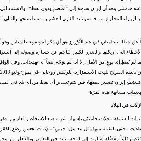
نه خامنئي وهو أن إيران بحاجة إلى "اقتصادٍ بدون نفط" - بالاستناد إل
الوزراء المخلوع من خمسينيات القرن العشرين - مما يمنحها بالتالي "
ً عن خطاب خامنئي في عيد النَّوْروز هو أي ذكر لموضوعه السابق وهو أ
خطاء التي ارتكبها والضرر الكبير الناجم عن خسارة وصوله إلى السوق ا
نما لم يُعطِ أي نوعٍ من الأمل، إلا أنه لم يوجّه أيضاً أي تهديدات. وفي الوا
لم تستطع إيران تصدير نفطها، فلن يتم تصدير أي نفط من أي بلد في المن
هديدات مشابهة هذه المرّة.
زلات في البلاد
ءات - حتى التقنية منها مثل معامل "جيني" - لإثبات تحسن وضع الفق
 قدّم أرقاماً مفصَّلة أشارت إلى التحسينات في التعليم. وبالفعل، دار م