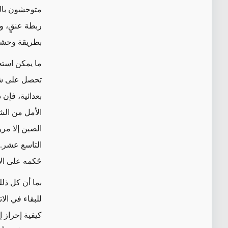
متوحشون بالمع
ربطة عنقٍ، 
بطريقة وحشية 
ما يمكن استخل
تحصل على شيء
بعدائية، فإن 
الأمل من الش
الصين إلا مرو
التاسع عشر. و
حُكمه على الأو
بما أن كل ذل
للبقاء في الا
كيفية إحراز إي