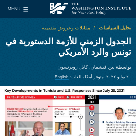
Skip to main content
MENU
معهد واشنطن لسياسات الشرق الأدنى
le Main Menu
تحليل السياسات
مقابلات وعروض تقديمية
الجدول الزمني للأزمة الدستورية في
تونس والرد الأمريكي
بين فيشمان
كايل روبرتسون
بواسطة
,
٢٠ يوليو ٢٠٢٢
متوفر أيضًا باللغات:
English