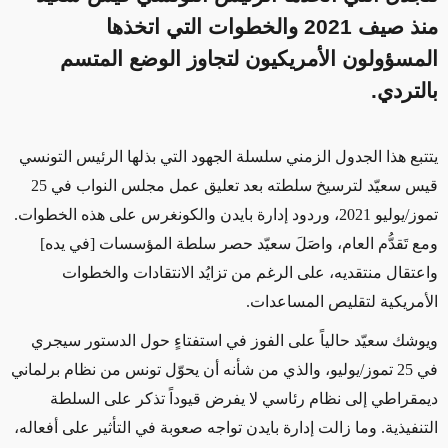
منذ صيف 2021 والخطوات التي اتخذها
المسؤولون الأمريكيون لتجاوز الوضع المتسم
بالتردي.
يتتبع هذا الجدول الزمني
سلسلة الجهود التي بذلها الرئيس التونسي
قيس سعيّد لترسيخ سلطته بعد تعليق عمل مجلس النواب في 25
تموز/يوليو 2021، وردود إدارة بايدن والكونغرس على هذه الخطوات.
ومع تَقدُّم العام، واصَلَ سعيّد حصر سلطة المؤسسات [في يده]
واعتقال منتقديه، على الرغم من تزايُد الانتقادات والخطوات
الأمريكية
لتقليص
المساعدات.
ويوشك سعيّد حالياً على الفوز في استفتاءٍ حول الدستور سيجري
في 25 تموز/يوليو، والذي من شأنه أن يحوّل تونس من نظام برلماني
ديمقراطي إلى نظام رئاسي لا يفرض قيوداً تذكر على السلطة
التنفيذية. وما زالت إدارة بايدن تواجه صعوبة في التأثير على أفعاله،