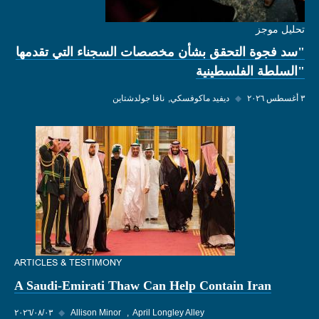
تحليل موجز
"سد فجوة التحقق بشأن مخصصات السجناء التي تقدمها
"السلطة الفلسطينية
٣ أغسطس ٢٠٢٦
◆
ديفيد ماكوفسكي
نافا جولدشتاين
ARTICLES & TESTIMONY
A Saudi-Emirati Thaw Can Help Contain Iran
April Longley Alley
Allison Minor
◆
٠٣‏/٠٨‏/٢٠٢٦