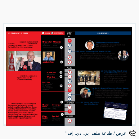
عرض / طباعة ملف "پي. دي. إف."