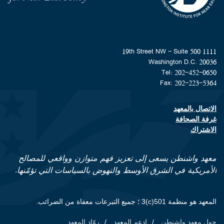
1111 19th Street NW - Suite 500
Washington D.C. 20036
Tel: 202-452-0650
Fax: 202-223-5364
الاتصال بالمعهد
Footer contact links
غرفة الصحافة
الاشتراك
معهد واشنطن يسعى إلى تعزيز فهم متوازن وواقعي للمصالح
الأمريكية في الشرق الأوسط والنهوض بالسياسات التي تؤمّنها.
المعهد هو منظمة 501(c)3 ؛ جميع التبرعات معفاة من الضرائب.
حول معهد واشنطن
ادعم المعهد
روّاد المعهد