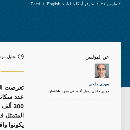
٣ مارس ٢٠٢١
متوفر أيضًا باللغات:
English
Farsi
تحليل موج
عن المؤلفين
مهدي خلجي
تعرضت الط
مهدي خلجي زميل أقدم في معهد واشنطن
300 أل
المتمثل ف
يكونوا واق