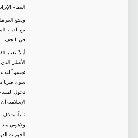
النظام الإيرا
وتضع
العوامل
مع الديانة ال
في النجف.
أولاً،
تَعتبر
الفر
الأصلي الذي غ
تجسيداً لله و
سوى ضرباً م
دخول المساجد 
الإسلامية أن 
ثانياً، بخلا
ولاهوتي منذ 
الحوزات الدين