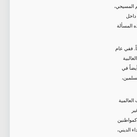
لم المسيحي،
 داخل
ه المسألة
اً. ففي عام
غالبية
يضاً في
مسلمين،
العالمية
ير
 كمواطنين
ء الديني،