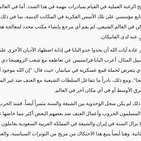
بح الرغبة العملية في القيام بمبادرات مهمة في هذا الصدد. أما في العا
ابع مؤسسي على تلك الأسس الفكرية
في المكاتب الدينية، بما في ذلك
كن في العالم الشيعي، لم يقم أي مرجع بإنشاء مكتب محدد لمعالجة هذ
ٍ عنه لدى الفاتيكان.
ن عادة آيات الله أن يحذوا حذو البابا في إدانة اضطهاد الأديان الأخرى علن
بيل المثال،
أعرب البابا فرانسيس عن تعاطفه مع شعب الروهينجا ذي ال
ي يتعرض لحملة قمع عسكرية في ميانمار، حيث قال: "إن الله موجود أ
جا".
ومع ذلك، نادراً ما تتفاعل السلطات الشيعية مع العنف ضد غير ال
ق الأوسط أو في أي مكان آخر في العالم.
 ذلك لم يكن سجل الوحدوية بين الشيعة والسنة مثمراً
أيضاً
.
فمنذ الحرب 
لمسلمون الحروب وأعمال العنف ضد بعضهم البعض أكثر مما خاضها غ
ا يزال السنة في إيران والشيعة في المملكة العربية السعودية يعاملون
انية.
وهنا أيضاً ينبع هذا الاحتكاك من
مزيج من التوترات السياسية، والعدا