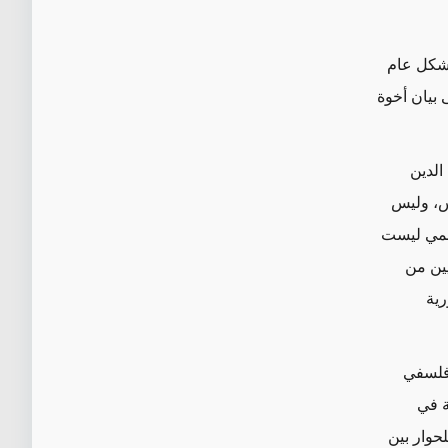
بشكل عام
 بيان أخوة
الدين
س،
وليس
رسمي ليست
ين من
رية
 فلسفي
ة في
حوار بين