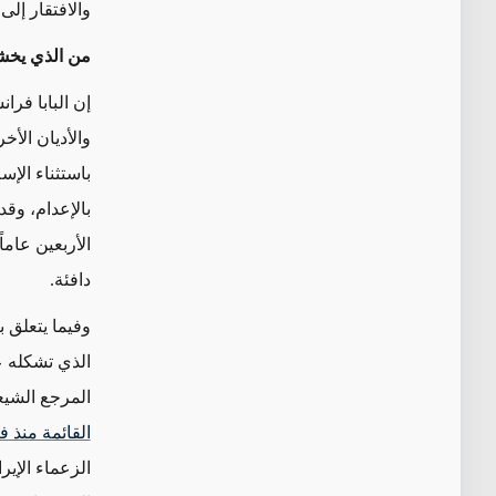
والافتقار إلى
ا
من الذي يخشى
إن البابا فر
والأديان الأخر
باستثناء الإس
بالإعدام، وق
الأربعين عام
دافئة.
وفيما يتعلق
بز
الذي تشكله 
المرجع الشي
القائمة منذ ف
الزعماء الإي