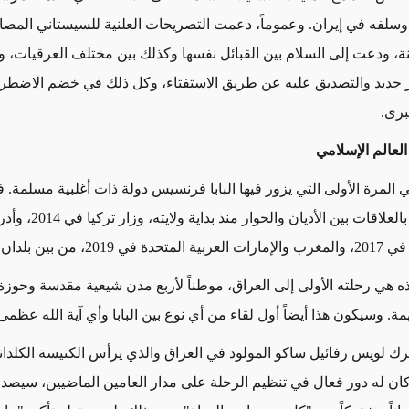
وسلفه في إيران.
وعموماً
، دعمت التصريحات العلنية للسيستاني المصا
ة، ودعت إلى السلام بين القبائل نفسها وكذلك بين مختلف العرقيات،
 جديد والتصديق عليه عن طريق الاستفتاء، وكل ذلك في خضم الاضطرا
برى
.
العالم الإسلامي
المرة الأولى التي يزور فيها البابا فرنسيس دولة ذات أغلبية مسلمة. ف
اهتماماً كبيراً بالعلاقات بين الأد
ه هي رحلته الأولى إلى العراق، موطناً لأربع مدن شيعية مقدسة وحوزة
همة. وسيكون هذا أيضاً أول لقاء من أي نوع بين البابا وأي آية الله عظمى
رك
لويس رفائيل ساكو المولود في العراق والذي يرأس الكنيسة الكلدان
ان له دور فعال في تنظيم الرحلة على مدار العامين الماضيين،
سيصدر ا