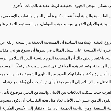
ني بشكل منهجي الجهود الحقيقية لربط عقيدته بالديانات الأخرى.
 الفلسفية والدينية
أيضاً
عقبات كبيرة أمام الحوار والتقارب الإسلامي 
مسيحية والأديان الأخرى. وبسبب هذه العوامل، من المستبعد التوقيع على
وع الدينية الإسلامية السائدة أن المسيحية الحديثة هي نسخة زائفة عن 
يره آباء الكنيسة.
على سبيل المثال، في نظرها أن يسوع هو نبي مقدّ
ابنه. باختصار يعني ذلك أن المسيحية اليوم بالنسبة للدين الإسلامي ال
ن الهرطقة.
وتساعد هذه المواقف في تفسير سبب عدم تمكّن المسيحي
أو زيارة مكة، ولماذا تؤكد العديد من الفتاوى الشيعية وقوانين الجمهو
التحوّل من الإسلام إلى المسيحية (أو أي دين) يجب أن يُعاقب بالإعدام.
ف الغرب حيث شكلت العلاقات بين الأديان والتسامح الديني موضوع تأمل
القرن الثامن عشر على الأقل،
تكاد
مثل هذه النقاشات أن تكون معدوم
ية الشيعية. ومن الناحية العملية، أدى
هذا الافتقار إلى
الأسس الفكرية لل