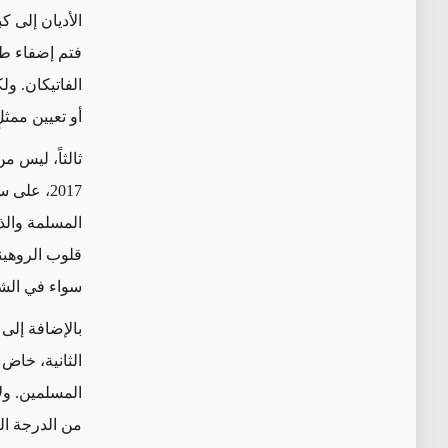
الأديان إلى ك
فتم إضفاء ط
الفاتيكان
. ول
أو تعيين ممثل
ثالثاً، ليس م
2017
، على س
المسلمة والذ
قلوب الروهين
سواء في الشر
بالإضافة إلى
الثانية،
خاض ا
المسلمين.
ول
من الدرجة الث