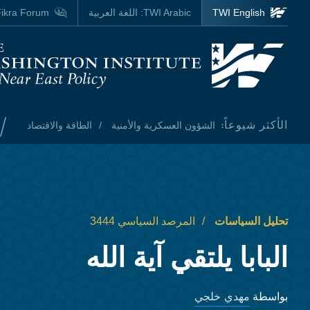
Skip to main content
TWI English
TWI Arabic:
اللغة العربية
ikra Forum
Homepage
/
الأكثر شيوعاً:
الشؤون العسكرية والأمنية
الطاقة والاقتصاد
تحليل السياسات
المرصد السياسي 3444
البابا يلتقي آية الله
مهدي خلجي
بواسطة