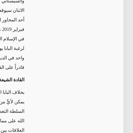
والسيستاني بي
الاثنان سيوقع
أحد المحاور ا
فب
في الإسلام ا
لرغبة البابا ي
واحد في الديان
قادراً على الق
القادة الشيعة
بخلاف البابا 
يمكن لأيٍّ م
السلطة التعد
الله على مم
العلاقات بين