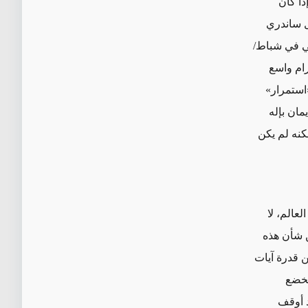
ذا كان
ال ساندري
ظبي في شباط/
ترام واسع
استمرار
»
يمان بإله
نه لم يكن
لعالم، لا
ن شأن هذه
ن قدرة آيات
تخضع
د أوقف