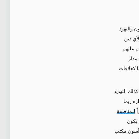
ن واليهود
لأي دين
كم عليهم
مدار
ا كعلاقات
كذلك التهديد
ره ربما
ً
للمنافسة
 يكون
رأسون مكتب