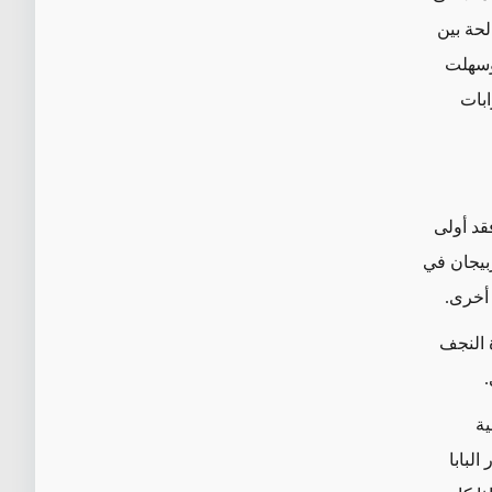
لحة بين
 وسهلت
بات
قد أولى
يان والحوار منذ بداية ولايته، وزار تركيا في 2014، وأذربيجان في
 النجف
.
ية
لبابا