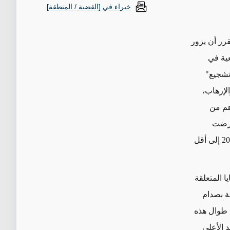
خبراء في [القضية / المنطقة]
رر أن يزور
عية في
تشجيع"
الإرهاب،
هم من
تعرضت
للهجمات والاضطهاد لدرجة أن عدد سكانها انخفض من 1.5 مليون شخص في عام 2003 إلى أقل
ا المتعلقة
ة بصدام
 طوال هذه
 الأعلى