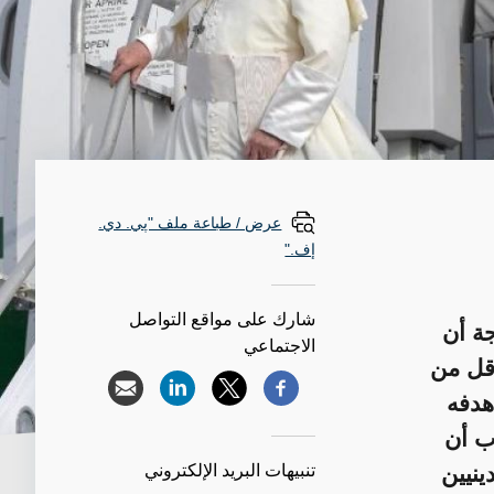
عرض / طباعة ملف "پي. دي.
إف."
شارك على مواقع التواصل
ة أن
الاجتماعي
يون شخص في عام 2003 إلى أقل من
 هدفه
ب أن
ينيين
تنبيهات البريد الإلكتروني