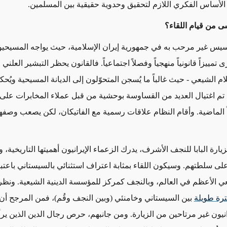
لأساس الفكري اللازم لتحقيق وحدوية حقيقية بين المسلمين.
 من قيام اللقاء؟
انسيس غير مرحب به في جمهورية إيران الإسلامية، حيث يواجه المسيحيو
ى تمييزاً قانونياً منهجياً وفصلاً اجتماعياً. فالقانون يحظر التبشير العلني 
لام الشيعي - حيث غالباً ما يُسجن المتحوّلون إلى الديانة المسيحية ويُح
د تم اغتيال العديد من القساوسة بوحشية من قبل عملاء المخابرات على 
اً الماضية. وأقام النظام علاقات رسمية مع الفاتيكان، لكن يصعب وصفه
يارة البابا
للنجف الأشرف
،
يدرك الزعماء الإيرانيون
أهميتها التاريخية
، و
على سلطتهم.
وسيكون اللقاء بمثابة اعتراف استثنائي بالسيستاني باعتبا
عي الأعظم
في العالم
، وبالنجف كمركز للمؤسسة الدينية الشيعية
. ونظرا
ترة طويلة
بين السيستاني وخامنئي
(وبين النجف وقُم)
،
فمن المرجح أن
رانيون غير مرتاحين من
الزيارة.
ومن جانبهم، حرص رجال الدين الذين ي