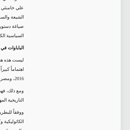
علي خامنئي 
الشيعة والسن
صياغة دستور
السياسية الك
الباباوات في 
ليست هذه هي 
2016، ومصر في 2017، والمغرب والإمارات العربية المتحدة في 2019، من بين بلدان أخرى.
ومع ذلك، فهذ
التاريخية الم
ووفقاً لل
بطري
الكاثوليكية
وك