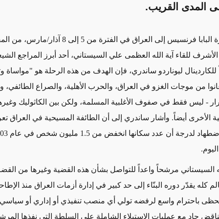
ى المدى القريب.
ة البابا فرنسيس إلى العراق
في الفترة من 5 إلى 8 آذار/مارس،
من المق
 الأشرف
للقاء
آية الله العظمى علي السيستاني
، أحد أبرز المراجع الشي
 للكاردينال ليوناردو ساندري، فإن الهدف
من هذه الرحلة هو "مواساة و
انوا من موجات الغزو في العراق،
والحرب الأهلية، والصراع الطائفي، و
ار - ليس فقط في صفوف الأغلبية المسلمة، ولكن بين الكاثوليك وغير
ينية الأخرى أيضاً. وأشار ساندري إلى أن الطائفة المسيحية في العراق 
.
لله السيستاني مرشحاً واعداً للتواصل بشأن
هذه القضية وغيرها من
القضاي
الم كله يقدّر دوره البنّاء
إلى حد كبير
في إدارة أزمات العراق
منذ الإطاح
حظى باحترام واسع لرفضه تولي أي منصب تنفيذي أو إداري أو سياسي
تناقض حاد مع عمليات الاستيلاء الشاملة على السلطة التي نفذها المرشد