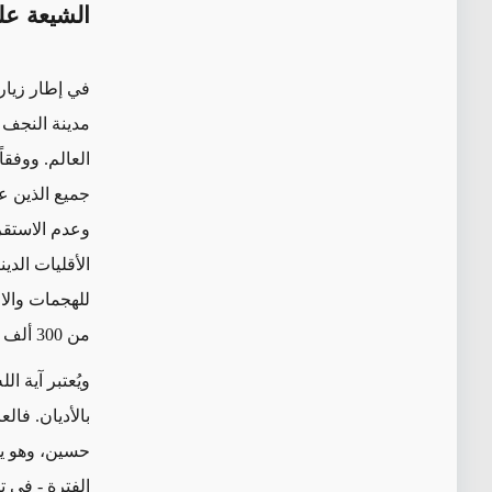
الشيعة عل
في إطار زيار
مدينة النجف
العالم
.
ووفقاً
جميع الذين ع
وعدم الاستقر
الأقليات الد
من 300 ألف اليوم
ويُعتبر آية ا
بالأديان. فالع
حسين، وهو ي
الفترة - في 