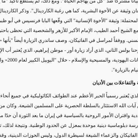
اناً مشتركاً ضد "كل من يهاجم الحياة".
ومع ذلك، لم يستطع تأكيد "ما إ
ان وثيقة عن الأخوة البشرية، كما هي رغبة الكاردينال". وذكر الكاردين
لمحتملة: وثيقة "الأخوة الإنسانية" التي وقّعها البابا فرنسيس في أبو 
راير 2019 مع الشيخ أحمد الطيب، الإمام الأكبر للأزهر والشخصية التي تحظى باح
لسني. ووفقاً لمراسل في الفاتيكان، وصف ساندري الزيارة أيضاً "بأنها
«
وحنا بولس الثاني، الذي أراد زيارة أور - موطن إبراهيم، الذي يُعتبر أب الإ
ات اليهودية، والمسيحية والإسلام - خلال "اليوبيل الكبير لعام 2000
»
ولك
يام بالزيارة".
 والتفاعلات بين الأديان
الذي يُعتبر رسمياً الحبر الأعظم عند الطوائف الكاثوليكية في
جميع أنحاء
ا
ن آيات الله الاستئثار بالسلطة الحصرية على المسلمين الشيعة. وكان م
دية واقتران
الأمور
الروحية بالسياسية في إيران ما بعد الثورة أن حدّا م
ارسة
دبلوماسية دينية موحدة
بمعزل عن الحدود الوطنية.
ونتيجة لذلك، 
 الفاتيكان والزعماء الشيعة لسيطرة الدول، وليس الحوزات الدينية، وق