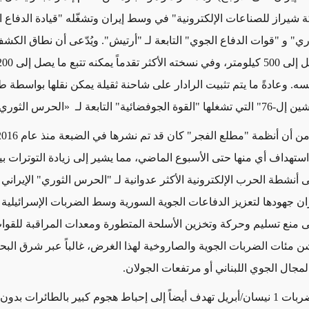
 شيراز للصناعات الإلكترونية" في وسط إيران و
تشغّله "قيادة الدفاع 
ري"
و "قوات الدفاع الجوي" التابعة لـ "أرتيش".
ويُدّعى أن نطاق الكش
 كيلومتر،
سه
.
وعادةً ما
يتم تثبيت الرادار على شاحنة ثقيلة يمكن نقلها بواسطة
ن إل-76"
التي تشغلها
"القوة الجوفضائية" التابعة لـ
«
الحرس الثوري
تم استهداف أي منها حتى الأسبوع الماضي، مما يشير إلى زيادة التوترات بي
 أنشطة الحرب الإلكترونية الأكثر عدوانية لـ "الحرس الثوري" الإيراني
ان جهودها لتعزيز الدفاعات الجوية السورية وسط الضربات الإسرائيلية
ى منع تسليم وحركة وتخزين الأسلحة المتطورة ومعدات المراقبة للقو
شن مئات الضربات الجوية والصاروخية لهذا الغرض، غالباً عبر شرق البح
مجال الجوي اللبناني أو مرتفعات الجولان.
ت 1 نيسان/أبريل
تهدف
أيضاً
إلى
إحباط هجوم كبير بالطائرات بدون