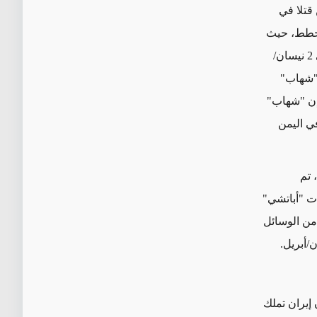
 قتلا في
خطط، حيث
تم إطلاق طائرة مسيّرة واحدة فقط من نوع غير معروف إلى إسرائيل من سوريا في 2 نيسان/
 "شهاب"
فإن "شهاب"
ي اليمن
وهذه المحاولات، على غرار العمليات المماثلة في شباط/فبراير 2018 وأيار/مايو 2021، تم
ت "أباتشي"
 من الوسائل