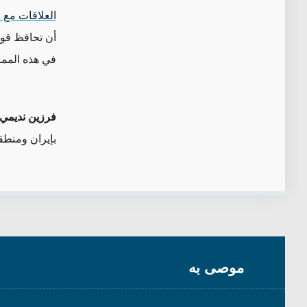
العلاقات مع 
أن تحافظ قوات
في هذه الممر
فرزين نديمي
بإيران ومنطق
موصى به