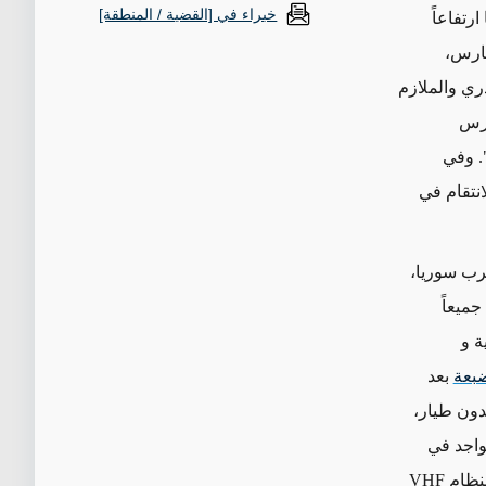
خبراء في [القضية / المنطقة]
رتفاعاً
ذار/مارس،
ري والملازم
حرس
. وفي
انتقام في
رب سوريا،
ة و
ضبعة
بعد
دون طيار،
واجد في
ام VHF