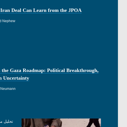
 Iran Deal Can Learn from the JPOA
rd Nephew
 the Gaza Roadmap: Political Breakthrough,
n Uncertainty
 Neumann
تحليل م