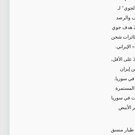
الجوي" لـ
ف والرصد
وفي نسخته الأكثر تقدماً يمكنه تتبع ما يصل إلى 200 هدف جوي
 طائرات شحن
» الإيراني
.
وعلى الرغم من أن أنظمة "مطلع الفجر" كان قد تم نشرها في الضبعة منذ عام 2016 على الأقل،
ن إيران
 في سوريا.
 المستمرة
ات في سوريا
ر الأبيض
 طيار منسق