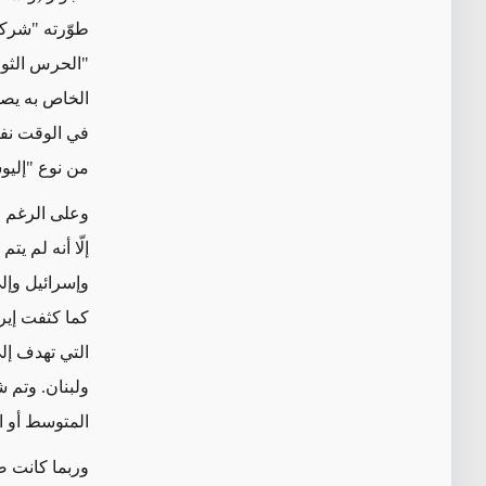
طوّرته "شركة
"الحرس الثو
الخاص به يصل إلى 500
في الوقت نف
من نوع "إليوشي
إلّا أنه لم ي
وإسرائيل وإلى
كما كثفت إير
التي تهدف إل
ولبنان. وتم 
المتوسط أو ال
وربما
كانت
ضربا