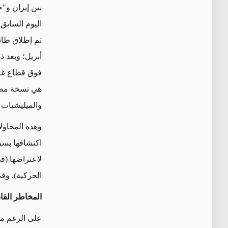
بين إيران و"
اليوم السابق.
أبريل؛ وبعد 
فوق قطاع غزة
هي نسخة مصغر
والميليشيات 
اكتشافها بس
لاعتراضها (في
الحركية). وفي 3 نيسان/أبريل، ألقت إسرائيل باللوم علناً على إيران في حادثة 2
المخاطر القا
على الرغم من التوغل