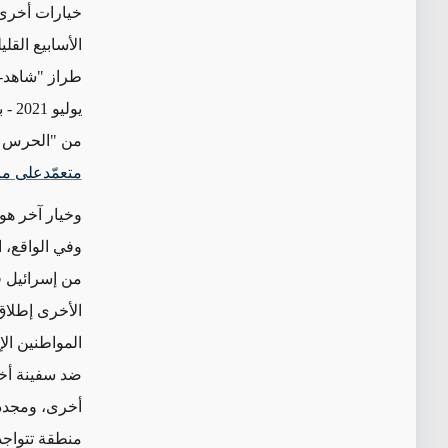
خيارات
أخرى
الأسابيع القلي
طراز "شاهد-136" على الناقلة "
يوليو 2021
- 
من "الحرس ال
متعمّدعلى ما 
وفي الواقع، 
من إسرائيل 
الأخرى إطلاق
المواطنين الإ
ضد سفينة أخ
أخرى، ومجددا
منطقة تتواجد