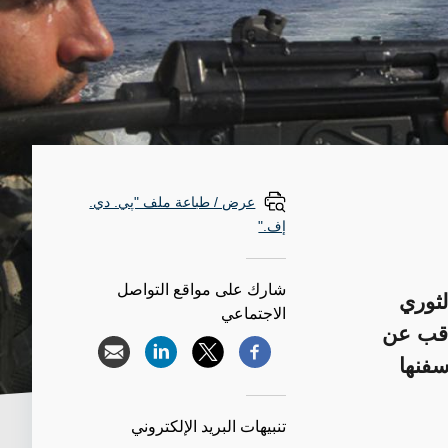
عرض / طباعة ملف "پي. دي.
إف."
شارك على مواقع التواصل
لثوري
الاجتماعي
راقب عن
سفنها
تنبيهات البريد الإلكتروني