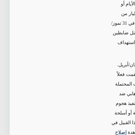
أيام أو
يار من
" المرتبطة بإسرائيل في خليج عُمان في 31 تموز/
قتل ضابطين
استهداف
 إنقاذ نصر دعائي من محاولة التوغل الفاشلة في 2 نيسان/أبريل.
قمت فعلاً
 المحتملة
هابي ضد
تنفيذ هجوم
ة أو أسلحة
 القبيل في
هدة
إصلاح