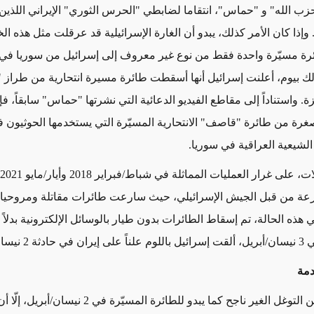
حزب الله" و "حماس"،
انتقاما لضابطي "الحرس الثوري" الإيراني اللذين
 وإذا كان الأمر كذلك، يبدو أن الغارة الإسرائيلية قد
عرقلت
مثل هذه ال
ذلك بيوم، أعلنت إسرائيل أنها أسقطت طائرة مسيرة انتحارية من طراز
. واستناداً إلى مقاطع الفيديو الدعائية التي نشرتها "حماس" سابقاً، 
ة من طائرة "قاصف" الانتحارية المسيّرة التي يستخدمها الحوثيون ف
الشيعية العراقية في سوريا.
رعة من قبل الجيش الإسرائيلي، حيث سارعت طائرات مقاتلة ومروحيا
 هذه الحالة، تم إسقاط الطائرات بدون طيار بالوسائل الإلكترونية بدلاً
 نيسان/أبريل.
دمة
 الغير ناجح كما يبدو للطائرة المسيّرة في 2 نيسان/أبريل، إلّا أن إيران تملك