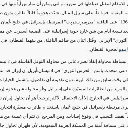
للانتقام لمقتل ضباطها في سوريا
، والتي يمكن أن تمارس أياً منها في ال
لة المقبلة
. فسابقاً، على سبيل المثال، شنّت هجوماً
قاتلاً
بطائرة بدون ط
ميرسر ستريت
بعد تسعة أيام من شن غارة جوية إسرائيلية على الضبعة أسفرت عن م
ثوري" الإيراني.
وقُتل
اثنان من طاقم الناقلة، من بينهما القبطان، في
يبدو
لحجرة القبطان.
وخيار آخر هو ببساطة محاولة
ادعى
متحدث باسم "الحرس الثوري"
في 4 نيسان/أبريل
أن إيران
قد انت
في وقت سابق من ذلك اليوم
، دون
تقديمه
أي تفاصيل. وتشمل الخيارات
 المزيد من الطائرات المسيّرة على إسرائيل
و/أو محاولة شن هجوم إر
سرائيليين في الخارج.
إلا أن الاحتمال الأكثر ترجيحاً هو أن تحاول إيران 
رى مرتبطة بإسرائيل في خليج عُمان
باستخدام طائرات
مسيّرة
انتحاري
ً بقصد التسبب في وقوع إصابات. ومن المرجح أن تتم أي عملية من هذا
 على مسافة آمنة من المملكة العربية السعودية، لأن طهران تحاول جا