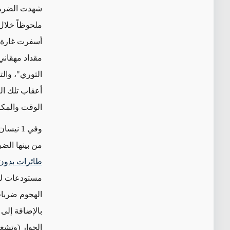
شهدت الضربات 
ملحوظاً خلال
أسفرت غارة ج
مقداد مهقاني،
الثوري"، وال
أعقاب تلك ال
الوقت والمكا
وفي 1 نيسان/أبريل، أفادت
من بينها الض
طائرات بدون 
مستودعات لل
الهجوم ضربات
بالإضافة إلى
الجوار
(وتشغل