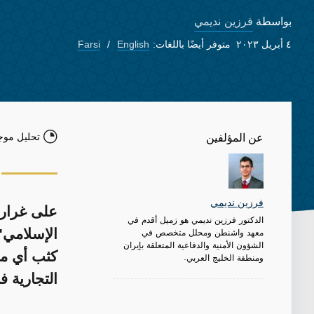
فرزين نديمي
بواسطة
٤ أبريل ٢٠٢٣
متوفر أيضًا باللغات:
English
Farsi
تحليل موج
عن المؤلفين
فرزين نديمي
على غرار 
الدكتور فرزين نديمي هو زميل أقدم في
معهد واشنطن ومحلل متخصص في
الإسلامي"
الشؤون الأمنية والدفاعية المتعلقة بإيران
كثب أي مح
ومنطقة الخليج العربي.
التجارية ف