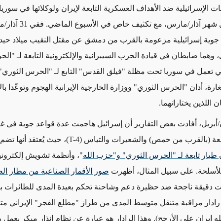
الإسرائيلية ضد الأهداف العسكرية التابعة لإيران ولوكلائها في سوريا ا
 شهر آذار/مارس
، مع تكثيف خاص في الأسبوع الماضي
. ففي 31 آ
وية إسرائيلية مزعومة بالقرب من دمشق عن مقتل النقيب ميلاد حيد
 وهما ضابطان في قيادة الحرب السيبرانية والإلكترونية التابعة لـ "ال
تي تعمل في سوريا تحت مظلة "فيلق القدس" التابع لـ "الحرس الثوري"
غارة، أدان "الحرس الثوري"
ووزارة الخارجية الإيرانية
الهجوم وتوعّدا بال
ن اللذين
يختارانهما
.
بعض التقارير
أن إسرائيل هاجمت
عدة قواعد جوية في غ
بعة
(بالقرب من حمص)
والشعيرات والتياس (T-4)، حيث يُعتقد أنها تضم جميعاً
طيار تابعة لـ "الحرس الثوري" و"حزب الله
"،
وأنظمة تشويش إلكتروني
أسلحة.
على سبيل المثال، أظهرت
صور الأقمار الصناعية من مطار ال
 دقيقة ناجحة ضد حظيرة دعم وشاحنة تحكم بعيدة المدى للطائرات ب
 رادار مراقبة متنقل متوسط المدى من طراز "مطلع الفجر" الإيراني مت
ه إيران على الأرجح).
وهذا الرادار هو عبارة عن نظام إنذار مبكر يعمل بنظ