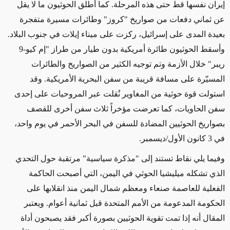
إيران نفسها قط حتى هذه المرحلة
.
كما أطلق الحوثيون
ما لا يقل
عن ثماني دفعات من صواريخ "كروز" وطائرات مسيرة متفجرة
بعيدة المدى على إسرائيل، ركزت على ميناء إيلات في جنوب البلاد.
وأسقط الحوثيون طائرة أمريكية بدون طيار من طراز "إم كيو-9
ريبر" خلال الأزمة وتم توجيه الكثير من الصواريخ والطائرات
المسيّرة على مسافة قريبة من سفن البحرية الأمريكية. وقد
استولت قوة حوثية من المغاوير نُقلت عبر المروحيات على إحدى
سفن الحاويات، كما تعرضت مؤخراً ثلاث سفن أخرى للقصف
بصواريخ الحوثيين المضادة
للسفن
في البحر الأحمر في يوم واحد،
في 3 كانون الأول/ديسمبر.
وفيما يلي نقاط تستند إلى "مذكرة سياسية" مرتقبة حول التحدي
الذي تشكله ميليشيا الحوثي في ​​اليمن، التي أصبحت الحاكمة
الفعلية للعاصمة صنعاء ومعظم شمال اليمن منذ انقلابها على
الحكومة المدعومة من الأمم المتحدة قبل ثمانية أعوام. ويعتبر
المقال أنه إذا تمت تقوية الحوثيين بصورة أكبر فقد يصبحون أداة