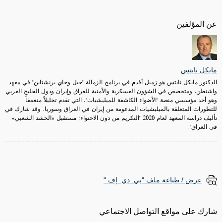
عن المؤلفين
مايكل نايتس
الدكتور مايكل نايتس هو زميل أقدم في برنامج الزمالة "جيل وجاي برنشتاين" في معهد
واشنطن، ومتخصص في الشؤون العسكرية والأمنية للعراق وإيران ودول الخليج العربي
وهو أحد مؤسسي منصة "الأضواء الكاشفة للميليشيات"، التي تقدم تحليلاً متعمقاً
للتطورات المتعلقة بالميليشيات المدعومة من إيران في العراق وسوريا. وقد شارك في
تأليف دراسة المعهد لعام 2020 "التكريم من دون الاحتواء: مستقبل «الحشد الشعبي»
في العراق".
عرض / طباعة ملف "پي. دي. إف."
شارك على مواقع التواصل الاجتماعي