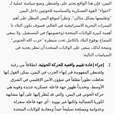
اليمن،
فإن هذا الواقع
يحتم على واشنطن وضع سياسة عملية لـ
"احتواء" القوة العسكرية والسياسية للحوثيين داخل اليمن
"وتقليصها بشكل مثالي"
. ونظراً لموقع اليمن المطل على أهم
الممرات البحرية الاستراتيجية في العالم
، فسوف تكون البلاد ذا
أهمية كبيرة للولايات المتحدة (وخصومها) في المستقبل، و
لا ينبغي
السماح بوقوع البلاد بالكامل تحت سيطرة "حزب الله الجنوبي".
ونتيجة لذلك، ينبغي على الولايات المتحدة أن تنظر بجدية في
السياسات التالية:
إجراء إعادة تقييم واقعية للحركة الحوثية.
انطلاقاً من رغبة
واشنطن المفهومة في إنهاء الحرب في اليمن، يمكن القول إنها
تجاهلت تطوراً مقلقاً في شؤون الأمن الإقليمي في الشرق
الأوسط، وتحديداً ظهور جهة فاعلة عسكرية جديدة وقوية هي
حركة الحوثي في ​​اليمن
، والتي قد يُنظر إليها على أنها مشابهة
لكوريا الشمالية ولكنها غير نووية - أي جهة فاعلة منعزلة
وعدوانية ومسلحة تسليحاً جيداً ومعادية للولايات المتحدة