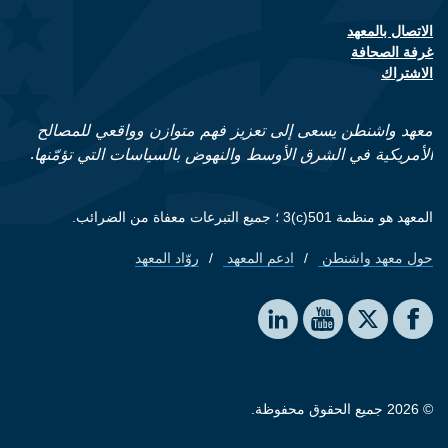
الاتصال بالمعهد
Footer contact links
غرفة الصحافة
الاشتراك
معهد واشنطن يسعى إلى تعزيز فهم متوازن وواقعي للمصالح
الأمريكية في الشرق الأوسط والنهوض بالسياسات التي تؤمّنها.
المعهد هو منظمة 501(c)3 ؛ جميع التبرعات معفاة من الضرائب.
حول معهد واشنطن
ادعم المعهد
روّاد المعهد
Footer quick links
Social media
The Washington Institute on LinkedIn
The Washington Institute on YouTube
The Washington Institute on Facebook
The Washington Institute on X
© 2026 جميع الحقوق محفوظة.