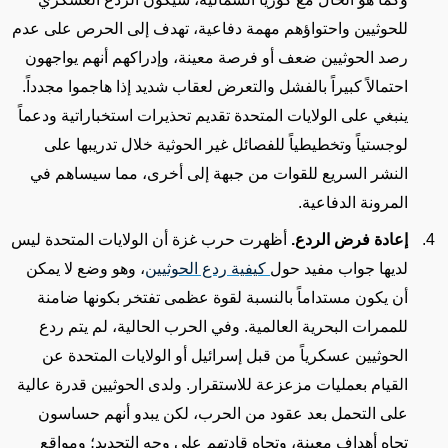
للحوثيين واحتواؤهم مهمة دفاعية، تهدف إلى الحرص على عدم
رصد الحوثيين ضعف أو فرصة معينة، وإدراكهم أنهم يواجهون
احتمالاً كبيراً بالفشل
والتعرض لعقاب شديد
إذا هاجموا مجدداً.
ينبغي على الولايات المتحدة تقديم تحذيرات استخباراتية ودعماً
لوجستياً وتخطيطياً للفصائل غير الحوثية خلال تدريبها على
النشر السريع للقوات من جبهة إلى أخرى، مما سيساهم في
المرونة الدفاعية.
إعادة فرض الردع.
أظهرت حرب غزة أن الولايات المتحدة
ليس
لديها جواب مفيد
حول
كيفية ردع الحوثيين
، وهو وضع لا يمكن
أن يكون مستداماً بالنسبة لقوة عظمى تفتخر بكونها ضامنة
للممرات البحرية العالمية. وفي الحرب الحالية، لم يتم ردع
الحوثيين عسكرياً من قبل إسرائيل أو الولايات المتحدة عن
القيام بعمليات مزعزعة للاستقرار
. ولدى الحوثيين قدرة عالية
على التحمل بعد عقود من الحرب، لكن يبدو أنهم حساسون
تجاه
أهداف معينة، وتجاه
قادتهم على وجه التحديد؛
ومواقع