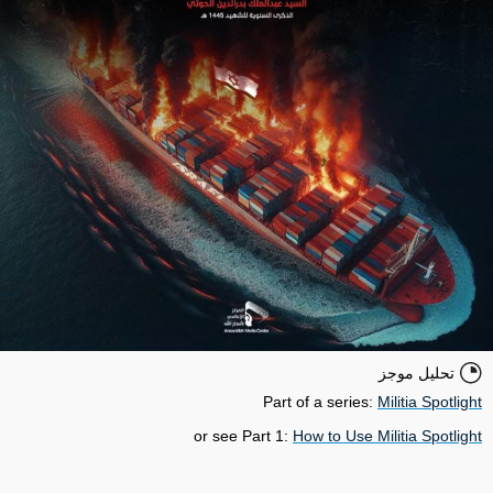
تحليل موجز
Part of a series:
Militia Spotlight
or see Part 1:
How to Use Militia Spotlight