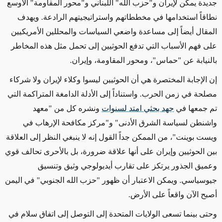
جديدة يمكن لإيران و"حزب الله" اللبناني و"محور المقاومة" الأوسع
نطاقاً استخدامها في مخططاتهم واستراتيجيتهم الرادعة. ويهدف
المقال أيضاً إلى مساعدة واضعي السياسات والمحللين الأمريكيين
على فهم الأسباب التي تدفع الحوثيين
إلى تحمل مثل هذه المخاطر
بالنيابة عن "حماس"، ومحور المقاومة، وإيران.
إن الإجابة المختصرة هي أن الحوثيين ليسوا وكلاء لإيران ولا شركاء
مصلحة في زمن الحرب. واستناداً إلى الأدلة الدامغة المتراكمة التي
تم جمعها في
جهد بحثي امتد لسنوات
ونشره كل من "معهد
واشنطن لسياسة الشرق الأدنى" و"مركز مكافحة الإرهاب في
ويست بوينت"، من الممكن جداً القول إنه لا ينبغي النظر إلى العلاقة
بين الحوثيين وإيران على أنها علاقة ضرورة، بل بالأحرى تحالف قوي
وعميق الجذور يرتكز على تقارب أيديولوجي وثيق وتنسيق
جيوسياسي. ويمكن الاعتبار أن ظهور "حزب الله الجنوبي" في اليمن
أصبح الآن واقعاً على الأرض.
وحتى بين
ما تسعى الولايات المتحدة إلى التوصل إلى اتفاق سلام في