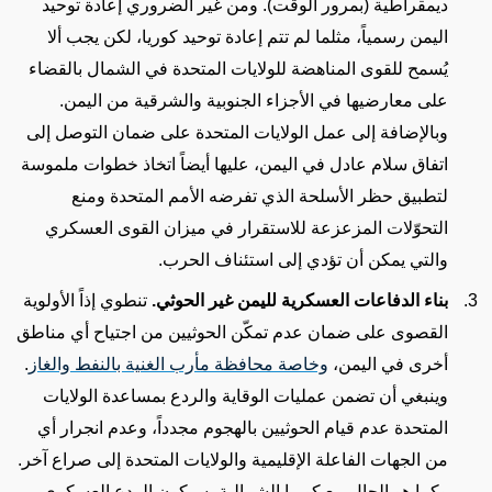
ديمقراطية (بمرور الوقت)
. ومن غير الضروري إعادة توحيد
اليمن رسمياً، مثلما لم تتم إعادة توحيد كوريا، لكن يجب ألا
يُسمح للقوى المناهضة للولايات المتحدة في الشمال بالقضاء
على معارضيها في الأجزاء الجنوبية والشرقية من اليمن.
وبالإضافة إلى عمل الولايات المتحدة على ضمان التوصل إلى
اتفاق سلام عادل في اليمن، عليها أيضاً اتخاذ خطوات ملموسة
لتطبيق حظر الأسلحة الذي تفرضه الأمم المتحدة ومنع
التحوّلات المزعزعة للاستقرار في ميزان القوى العسكري
والتي يمكن أن تؤدي إلى استئناف الحرب.
بناء الدفاعات العسكرية لليمن غير الحوثي.
تنطوي إذاً الأولوية
القصوى على ضمان عدم تمكّن الحوثيين من اجتياح أي مناطق
أخرى في اليمن
،
وخاصة محافظة مأرب الغنية بالنفط والغاز
.
وينبغي أن تضمن عمليات الوقاية والردع بمساعدة الولايات
المتحدة عدم قيام الحوثيين بالهجوم مجدداً، وعدم
انجرار
أي
من الجهات الفاعلة الإقليمية
والولايات المتحدة إلى صراع آخر
.
وكما
هو
الحال مع كوريا الشمالية، سيكون الردع العسكري