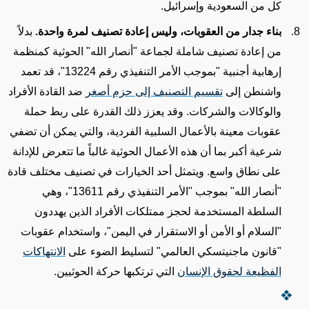
كل من السعودية وإسرائيل.
بناء جدار من العقوبات، وليس إعادة تصنيف لمرة واحدة.
بدلاً
من إعادة تصنيف شاملة لجماعة "أنصار الله" الحوثية كمنظمة
إرهابية أجنبية
"بموجب الأمر التنفيذي رقم 13224"
، قد تعمد
واشنطن إلى
تقسيم التصنيف إلى حزم أصغر
ضد القادة الأفراد
والوكالات والشركات. وقد يعزز ذلك القدرة على ربط حملة
عقوبات معينة بالأعمال السلبية الفردية،
والتي يمكن أن تضفي
شرعية أكبر بما أن هذه الأعمال الحوثية غالباً ما تتعرض للإدانة
على نطاق واسع.
ويتمثل أحد الخيارات في تصنيف مختلف قادة
"أنصار الله" بموجب "الأمر التنفيذي رقم 13611"، وهي
السلطة المستخدمة لحجز ممتلكات الأفراد الذين يهددون
"السلام أو الأمن أو الاستقرار في اليمن"، واستخدام عقوبات
"قانون ماجنيتسكي العالمي" لتسليط الضوء على
الانتهاكات
الفظيعة لحقوق الإنسان
التي ترتكبها حركة الحوثيين.