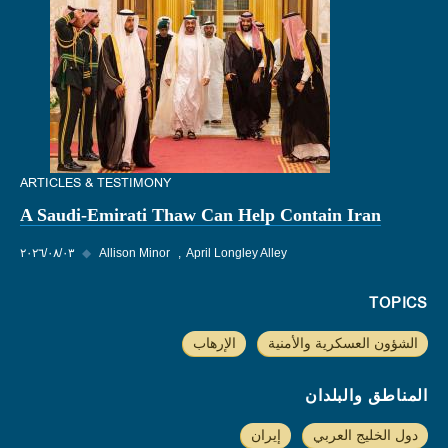
ARTICLES & TESTIMONY
A Saudi-Emirati Thaw Can Help Contain Iran
April Longley Alley
Allison Minor
◆
٠٣‏/٠٨‏/٢٠٢٦
TOPICS
الشؤون العسكرية والأمنية
الإرهاب
المناطق والبلدان
دول الخليج العربي
إيران