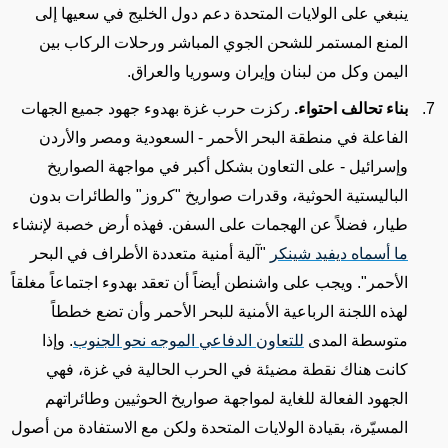
ينبغي على الولايات المتحدة دعم دول الخليج في سعيها إلى
المنع المستمر للشحن الجوي المباشر ورحلات الركاب بين
اليمن وكل من لبنان وإيران وسوريا والعراق.
بناء تحالف احتواء.
ركزت حرب غزة بهدوء جهود جميع الجهات
الفاعلة في منطقة البحر الأحمر
- السعودية ومصر والأردن
وإسرائيل -
على التعاون بشكل أكبر في مواجهة الصواريخ
الباليستية الحوثية
، وقدرات صواريخ "كروز" والطائرات بدون
طيار، فضلاً عن الهجمات على السفن
. فهذه أرض خصبة لإنشاء
ما أسماه ديفيد شينكر
"آلية أمنية متعددة الأطراف في البحر
الأحمر". ويجب على واشنطن أيضاً أن تعقد بهدوء اجتماعاً مغلقاً
لهذه اللجنة
الرباعية الأمنية للبحر الأحمر وأن تضع خططاً
متوسطة المدى
للتعاون الدفاعي الموجه نحو الجنوب
.
وإذا
كانت هناك نقطة مضيئة في الحرب الحالية في غزة، فهي
الجهود الفعالة للغاية لمواجهة صواريخ الحوثيين وطائراتهم
المسيّرة، بقيادة الولايات المتحدة ولكن مع الاستفادة من أصول