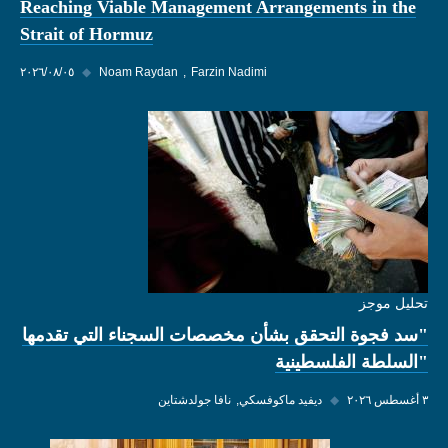
Reaching Viable Management Arrangements in the
Strait of Hormuz
Farzin Nadimi
Noam Raydan
◆
٠٥‏/٠٨‏/٢٠٢٦
تحليل موجز
"سد فجوة التحقق بشأن مخصصات السجناء التي تقدمها
"السلطة الفلسطينية
٣ أغسطس ٢٠٢٦
◆
ديفيد ماكوفسكي
نافا جولدشتاين