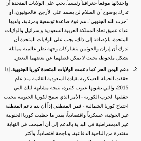
واحتلالها موقعاً جغرافياً رئيسياً
. يجب على الولايات المتحدة أن
تدرك بوضوح أن السلام لن يصمد على الأرجح. فالحوثيون، أو
"حزب الله الجنوبي"، هم قوة صاعدة توسعية ومرتابة
، ولديها
عداء عميق تجاه المملكة العربية السعودية وإسرائيل والولايات
المتحدة
. بالإضافة إلى ذلك، يجب على الولايات المتحدة أن
تدرك أن إيران والحوثيين يتشاركان
وجهة نظر
عالمية
مماثلة
بشكل ملحوظ
، بحيث لا يمكن فصلهما عن بعضهما البعض.
دعم اليمن الحر كما دعمت الولايات المتحدة كوريا الجنوبية.
إذا
حققت الحملة العسكرية بقيادة السعودية القائمة منذ عام
2015، والتي تشوبها عيوب كثيرة، نتيجة مشابهة لتلك التي
حققتها الحرب الكورية
- الأمر الذي سمح لكوريا الجنوبية بتجنب
اجتياح كوريا الشمالية - ف
من المنطقي إذاً أن يتم دعم المنطقة
غير الحوثية، عسكرياً واقتصادياً،
بقدر ما حظيت
كوريا الجنوبية
غير الديمقراطية في البداية
بالدعم
إلى أن أصبحت في النهاية
مقتدرة من الناحية الدفاعية،
وناجحة اقتصادياً، وأكثر