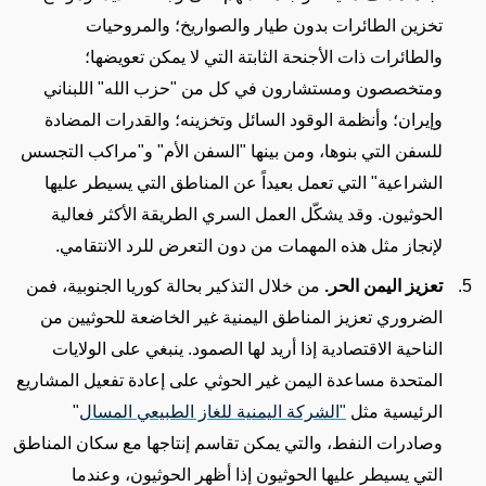
تخزين الطائرات بدون طيار والصواريخ؛ والمروحيات
والطائرات ذات الأجنحة الثابتة التي لا يمكن تعويضها؛
ومتخصصون ومستشارون في كل من "حزب الله" اللبناني
وإيران؛ وأنظمة الوقود السائل وتخزينه؛ والقدرات المضادة
للسفن التي بنوها، ومن بينها "السفن الأم" و"مراكب التجسس
الشراعية" التي تعمل بعيداً عن المناطق التي يسيطر عليها
الحوثيون
. وقد يشكّل العمل السري الطريقة الأكثر فعالية
لإنجاز
مثل
هذه المهمات من دون التعرض للرد الانتقامي.
تعزيز اليمن الحر.
من خلال التذكير بحالة كوريا الجنوبية، فمن
الضروري تعزيز المناطق اليمنية غير الخاضعة للحوثيين من
الناحية الاقتصادية إذا أريد لها الصمود. ينبغي على الولايات
المتحدة مساعدة اليمن غير الحوثي على إعادة تفعيل المشاريع
الرئيسية مثل
"الشركة اليمنية للغاز الطبيعي المسال
"
وصادرات النفط
، والتي يمكن تقاسم إنتاجها مع سكان المناطق
التي يسيطر عليها الحوثيون إذا أظهر الحوثيون، وعندما