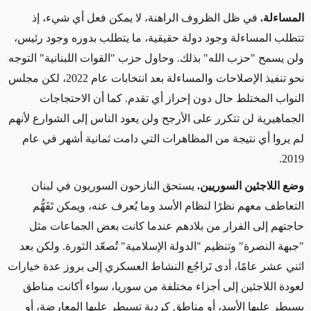
المساءلة.
في ظل الظروف الراهنة، لا يمكن فعل أي شيء، إذ
تتطلب المساءلة وجود دولة حقيقية، ما يتطلب بدوره وجود رئيس،
ولن يسمح "حزب الله" بذلك. وحاول حزب "القوات اللبنانية" التوجه
نحو تنفيذ الإصلاحات والمساءلة بعد انتخابات عام 2022، لكن مجلس
النواب المختلط حال دون إحراز أي تقدم. كما أن الاحتجاجات
الجماهيرية لن تتكرر على الأرجح ولن يعود الناس إلى الشوارع لأنهم
لم يروا أي نتيجة من المظاهرات التي دامت ثمانية أشهر في عام
2019.
وضع اللاجئين السوريين.
يستحق النازحون السوريون في لبنان
التعاطف معهم نظرًا لنظام الأسد وما يُعرف عنه، ويمكن تَفَهُّم
حاجتهم إلى الفرار من بلادهم عندما كانت بعض الجماعات مثل
"جبهة النصرة" وتنظيم "الدولة الإسلامية" تُصعّد الثورة. ولكن بعد
اثني عشر عامًا، أدى تَراجُع النشاط العسكري إلى بروز عدة خيارات
لعودة اللاجئين إلى أجزاء مختلفة من سوريا، سواء أكانت مناطق
يسيطر عليها الأسد، أو مناطق كردية تسيطر عليها المعارضة، أو