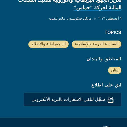
تعزيز الجهود البريطانية والأوروبية لتفكيك الشبكات
المالية لحركة "حماس"
٦ أغسطس ٢٠٢٦
◆
مايكل جيكوبسون
ماثيو ليفيت
TOPICS
السياسة العربية والإسلامية
الديمقراطية والإصلاح
المناطق والبلدان
لبنان
ابق على اطلاع
سجِّل لتلقي الاشعارات بالبريد الألكتروني