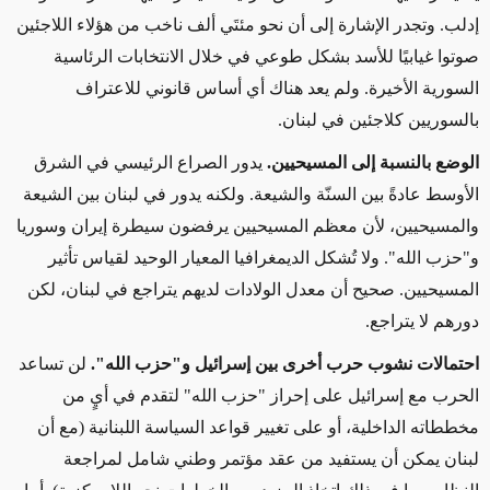
إدلب. وتجدر الإشارة إلى أن نحو مئتَي ألف ناخب من هؤلاء اللاجئين
صوتوا غيابيًا للأسد بشكل طوعي في خلال الانتخابات الرئاسية
السورية الأخيرة. ولم يعد هناك أي أساس قانوني للاعتراف
بالسوريين كلاجئين في لبنان.
الوضع بالنسبة إلى المسيحيين.
يدور الصراع الرئيسي في الشرق
الأوسط عادةً بين السنّة والشيعة. ولكنه يدور في لبنان بين الشيعة
والمسيحيين، لأن معظم المسيحيين يرفضون سيطرة إيران وسوريا
و"حزب الله". ولا تُشكل الديمغرافيا المعيار الوحيد لقياس تأثير
المسيحيين. صحيح أن معدل الولادات لديهم يتراجع في لبنان، لكن
دورهم لا يتراجع.
احتمالات نشوب حرب أخرى بين إسرائيل و"حزب الله".
لن تساعد
الحرب مع إسرائيل على إحراز "حزب الله" لتقدم في أيٍ من
مخططاته الداخلية، أو على تغيير قواعد السياسة اللبنانية (مع أن
لبنان يمكن أن يستفيد من عقد مؤتمر وطني شامل لمراجعة