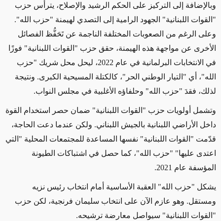
وبالإضافة إلى التركيز على الحكم الرشيد والإصلاح، يترأس حزب
"القوات اللبنانية" الجهود الرامية إلى التصدي لهيمنة "حزب الله".
وعلى الرغم من الصعوبات المختلفة الناجمة عن تَحَفُّظ الفصائل
الأخرى عن مواجهة هذه الهيمنة، حقق حزب "القوات اللبنانية" فوزًا
في الانتخابات البرلمانية في عام 2022، ليحل محل شريك "حزب
الله"، أي "التيار الوطني الحر"، كالكتلة المسيحية الكبرى. ونتيجة
لذلك، فقدَ "حزب الله" وحلفاؤه الأغلبية في مجلس النواب.
وتشمل أولويات حزب "القوات اللبنانية" ضمان حصر استخدام القوة
داخل الأراضي اللبنانية بالجيش اللبناني. ولكن عندما دعت الحاجة،
قدّمت "القوات اللبنانية" نفسها المساعدة للمجتمعات المحلية "التي
اعتدى عليها" "حزب الله"، كما حصل في اشتباكات الطيونة
المؤسفة عام 2021.
يشكل "حزب الله" العقبة الأساسية أمام انتخاب رئيس نزيه
ومستقل. وهو عازم الآن على انتخاب سليمان فرنجية، لكن حزب
"القوات اللبنانية" سيواصل معارضة ترشيحه.