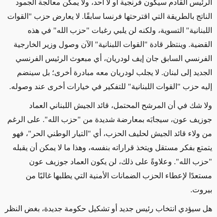
الرئيس القادم سيكون فرنجية أو لا أحد، ولا يمكن معالجة الجمود
الناتج بالطريقة التي اقترحتها فرنسا سابقًا. لا يعارض حزب "القوات
اللبنانية" التسوية، ولكنه لن يلبي رغبات "حزب الله" في هذه
القضية. وينتظر قادة "القوات اللبنانية" الآن وصول وزير الخارجية
الفرنسي السابق جان إيف لودريان، أي مبعوث الرئيس الفرنسي
الجديد إلى لبنان. لا يجلب لودريان معه مبادرة أخرى؛ بل سينضم
إليه حزب "القوات اللبنانية" للتفكير في خيارات أخرى عند وصوله.
ولا شك في أن المرشح المحتمل، قائد الجيش اللبناني العماد
جوزيف عون، سيجابَه بمعارضة شديدة من "حزب الله". على الرغم
من ولاء قائد الجيش لحليف الحزب، أي "التيار الوطني الحر"، فهو
يتمتع بفكر مستقل ويتخذ قراراته بنفسه، وهذا ما لا يمكن أن يقبله
"حزب الله". وعلاوةً على ذلك، لن يكون العماد جوزيف عون
مستعدًا لإعطاء الحزب الضمانات الأمنية التي يطلبها غالبًا من
بيروت.
هل سيؤدي انتخاب رئيس جديد أو تشكيل حكومة جديدة، بغض النظر