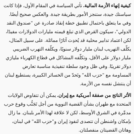
كيفية إنهاء الأزمة المالية.
تأتي السياسة في المقام الأول، فإذا كانت
سياستك جيدة، ستنجز الأمور بطريقة جيدة. والعكس صحيح أيضًا.
وفي ما يتعلق باحتمال تطبيق خطة إنقاذ صادرة عن "صندوق النقد
الدولي"، سيكون القرض الذي تبلغ قيمته مليارات الدولارات مفيدًا،
لكن اعتماد تدابير محلية قد يُحدِث آثارًا مماثلة. على سبيل المثال،
يكلّف التهريب لبنان مليار دولار سنويًا، ويكلّفه التهرب الضريبي
مليار دولار على الأقل، وتكلّفه المشاكل في قطاع الكهرباء مليارَي
دولار تقريبًا. وفي ظل وجود سلطة تنفيذية مناسبة تعارض
المساومة مع "حزب الله" وتَحدّ من الخسائر الكبيرة، يستطيع لبنان
أن ينتشل نفسه من الأزمة.
الأثر الناتج من صفقة أمريكية مع إيران.
يمكن أن تتفاوض الولايات
المتحدة مع طهران بشأن القضية النووية من أجل تَجَنُّب وقوع حرب
مدمِّرة في الشرق الأوسط، لكن لا علاقة لهذا الأمر بلبنان. ما زال
بإمكان واشنطن أن تتصدى لنفوذ إيران و"حزب الله" في لبنان،
وهاتان القضيتان منفصلتان.