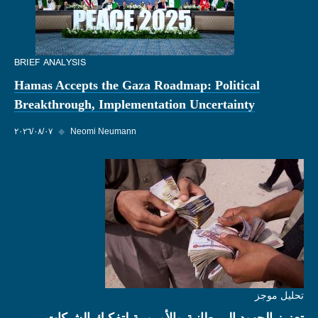
BRIEF ANALYSIS
Hamas Accepts the Gaza Roadmap: Political
Breakthrough, Implementation Uncertainty
Neomi Neumann
◆
٠٧‏/٠٨‏/٢٠٢٦
تحليل موجز