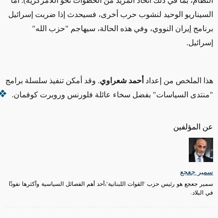
النظام، بما في ذلك اتخاذ المزيد من الخطوات نحو اللامركزية). أما
السيناريو الوحيد لنشوب حرب أخرى، فسيحدث إذا ضربت إسرائيل
برنامج إيران النووي، وفي هذه الحالة، سيهاجم "حزب الله"
إسرائيل.
هذا الملخص من إعداد
أحمد شعراوي
. وقد أمكن تنفيذ سلسلة برامج
"منتدى السياسات" بفضل سخاء عائلة فلورنس وروبرت كوفمان.
عن المؤلفين
سمير جعجع
سمير جعجع هو رئيس حزب "القوات اللبنانية"،أحد أهم الفصائل السياسية وأكثرها نفوذًا
في البلاد.