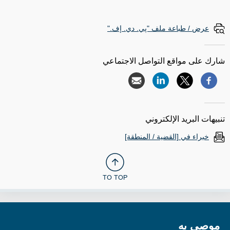
عرض / طباعة ملف "پي. دي. إف."
شارك على مواقع التواصل الاجتماعي
تنبيهات البريد الإلكتروني
خبراء في [القضية / المنطقة]
TO TOP
موصى به