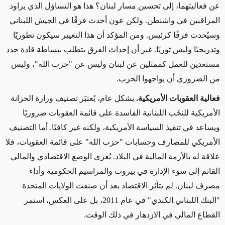
عن فعاليتهما، إلى تحسين مسار لبنان؟ هذا هو التساؤل الذي يراود
المراقبين في واشنطن. ولكن عون أحدث فرقًا في الجيش اللبناني
وسيُحدث فرقًا كرئيس. ومن المؤكد أن هذا التغيير سيكون تطوريًا
وتدريجيًا وليس ثوريًا. غير أن إحداث الفرق يتطلب ببساطة قادة جدد
مستعدين للعمل كممثلين عن لبنان وليس عن "حزب الله"، وليس
من الضروري أن يواجهوا الحزب.
فعالية العقوبات الأمريكية.
بشكل عام، يُعتبَر تصنيف وزارة الخزانة
الأمريكية للنخَب اللبنانية الفاسدة على قائمة العقوبات ضروريًا
ويساعد في تنفيذ السياسة الأمريكية، ولكنه غير كافيًا. أما التصنيف
الأمريكي للمصارف وحسابات "حزب الله" على قائمة العقوبات، فلا
علاقة له بالأزمة المالية في البلاد. يُعزى الوضع الاقتصادي والمالي
القاتم إلى سوء الإدارة في بيروت والمراسيم الحكومية وأداء
مصرف لبنان. لم يتأثر الاقتصاد بعد أن صنفت الولايات المتحدة
"البنك اللبناني الكندي" في عام 2011، بل على العكس، استمر
القطاع المالي في الازدهار في ذلك الوقت.