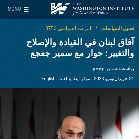
Skip to main conten
MENU
معهد واشنطن لسياسات الشرق الأدنى
le Main Menu
تحليل السياسات
المرصد السياسي 3750
آفاق لبنان في القيادة والإصلاح
والتغيير: حوار مع سمير جعجع
سمير جعجع
بواسطة
21 حزيران/يونيو 2023
متوفر أيضًا باللغات:
English