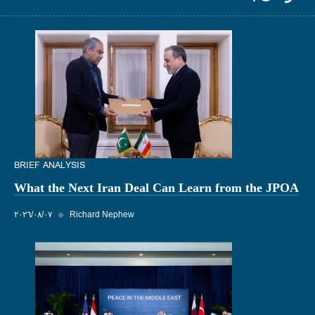
BRIEF ANALYSIS
What the Next Iran Deal Can Learn from the JPOA
Richard Nephew
◆
٠٧‏/٠٨‏/٢٠٢٦