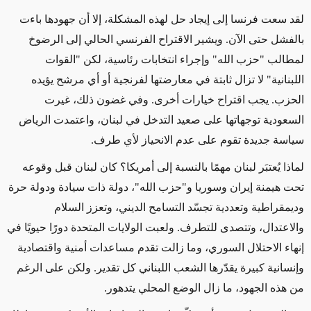
لقد سعت فرنسا إلى إيجاد حل لهذه المشكلة، إلا أن جهودها باءت
بالفشل حتى الآن. ويشير الاقتراح الفرنسي الحالي إلى الرضوخ
لمطالب "حزب الله" وإجراء انتخابات رئاسية، لكن "القوات
اللبنانية" لا تزال ثابتة في معارضتها لفرنجية أو أي مرشح يؤيده
الحزب. يجب اقتراح خيارات أخرى. وفي غضون ذلك، غيرت
السعودية توجهاتها على صعيد التدخل في لبنان، واعتمدت الرياض
سياسة جديدة تقوم على عدم الانحياز لأي طرف.
لماذا يُعتبَر لبنان مهمًا بالنسبة إلى أمريكا؟ كان لبنان قبل وقوعه
تحت هيمنة إيران وسوريا و"حزب الله"، دولة ذات سيادة ودولة حرة
وديمقراطية وتعددية تجسّد التسامح الديني، وتعزز السلام
والاعتدال، وتتصدى للتطرف. ولعبت الولايات المتحدة دورًا حيويًا في
إنهاء الاحتلال السوري، وما زالت تقدم مساعدات أمنية واقتصادية
وإنسانية كبيرة يقدّرها الشعب اللبناني كل تقدير. ولكن على الرغم
من هذه الجهود، ما زال الوضع المحلي يتدهور.