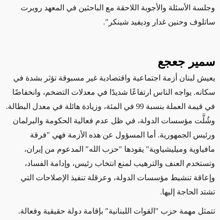
وجلسة الأسئلة والأجوبة اللاحقة مع الباحثين في المعهد روبرت
ساتلوف وحنين غدار وديفيد شينكر".
سمير جعجع
يعيش لبنان أزمة اجتماعية واقتصادية غير مسبوقة تؤثر بشدة في
سكانه. يواجه الناس ارتفاعًا شديدًا في معدلات التضخم، وانخفاضًا
في قيمة العملة بنسبة 99 في المئة، وزيادة هائلة في معدل البطالة.
وشُلَّت مؤسسات الدولة، في ظل عدم فعالية الحكومة والبرلمان
ورئيس الجمهورية. أما المسؤول عن هذه الأزمة فهي "فرقة
مافياوية وميليشياوية" يقودها "حزب الله" المدعوم من إيران،
وتستخدم العنف والترهيب لمنع انتخاب رئيس، وإدامة الفساد،
وإعاقة تنشيط مؤسسات الدولة، وعرقلة تنفيذ الإصلاحات التي
تشتد الحاجة إليها.
تتمثل مهمة حزب "القوات اللبنانية" بإقامة دولة حقيقية وفعالة.