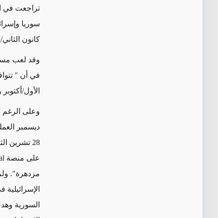
تراجعت في ال
كانون الثاني/ي
وقد لعب مسؤو
الأول/أكتوبر 
وعلى الرغم م
ديسمبر العمل
28
تشرين الثا
على منصة
al
مزدهرة". ولم 
الإسرائيلية 
السورية وهدفا