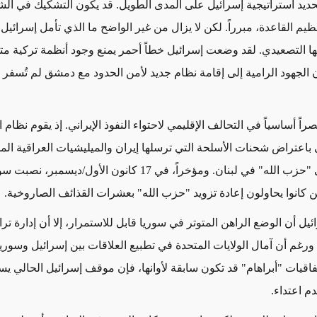
يد استراتيجية إسرائيل على المدى الطويل. قد يكون التشكيك في الش
يم القاعدة، مبرراً. لكن لا يزال من غير الواضح ما الذي تأمل إسرائيل
ا التصعيدي. لقد وضعت إسرائيل خطاً أحمر يمنع وجود أنظمة تركية م
 الجهود الرامية إلى إقامة نظام جديد لأمن الحدود مع دمشق لم تُسفر 
صراً أساسياً في التحالف الإقليمي لاحتواء النفوذ الإيراني. إذ يقوم نظام
باعتراض شحنات الأسلحة التي ترسلها إيران والميليشيات العراقية الم
والموجهة إلى "حزب الله" في لبنان. ومؤخراً، في 17 كانون الأول/ديسمبر
ين كانوا يحاولون إعادة تزويد "حزب الله" بعشرات القذائف الصاروخية.
ئيل أن الوضع الراهن المتوتر في سوريا قابل للاستمرار، إلا أن إدارة تر
 ورغم أن آمال الولايات المتحدة في تطبيع العلاقات بين إسرائيل وسوري
اقيات "أبراهام" قد تكون سابقة لأوانها، فإن موقف إسرائيل الحالي يس
دم اعتداء.