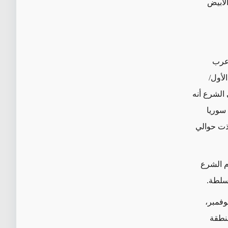
الأبيض
أعرب
الأول/
الشرع أنه
 سوريا
ثر من 1000 غارة جوية، ونفذت حوالي
وم الشرع
لسلطة.
وفمبر،
منطقة