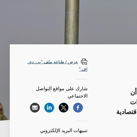
عرض / طباعة ملف "پي. دي.
إف."
شارك على مواقع التواصل
أن
الاجتماعي
ات
قتصادية
تنبيهات البريد الإلكتروني