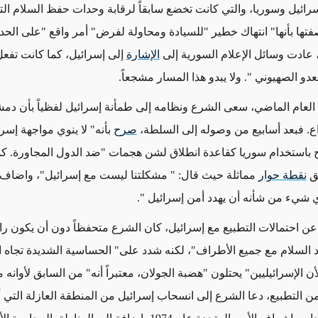
سرائيل وسوريا، والتي كانت تخضع سابقاً لرقابة وحدات حفظ السلام التا
فتها بأنها" انتهاك خطير "للسيادة ومحاولة لفرض" أمر واقع "على الحد
عادت وسائل الإعلام السورية إلى
الإشارة
إلى إسرائيل، كما كانت تفع
لعدو الصهيوني ". ولا يبدو هذا المسار مشجعاً.
لعام الماضي، سعى الشرع ونظامه إلى طمأنة إسرائيل لفظياً بأن د
ع. فبعد أسابيع من وصوله إلى السلطة،
صرح
بأنه" لا ينوي مواجهة إسرا
 باستخدام سوريا كقاعدة انطلاق لشن هجمات "ضد الدول المجاورة. كم
ق
نقطة حوار
مماثلة حيث قال: " مشكلتنا ليست مع إسرائيل"، واضاف، "
 شيء من شأنه أن يهدد أمن إسرائيل ".
ن احتمالات التطبيع مع إسرائيل، كان الشرع متحفظاً دون أن يكون رافض
د السلام مع جميع الأطراف"، لكنه شدد على" الحساسية الشديدة تجاه 
لأن الإسرائيليين" يحتلون "هضبة الجولان، معتبراً أنه" من السابق لأوانه
ً من التطبيع، دعا الشرع إلى انسحاب إسرائيل من المنطقة العازلة التي أ