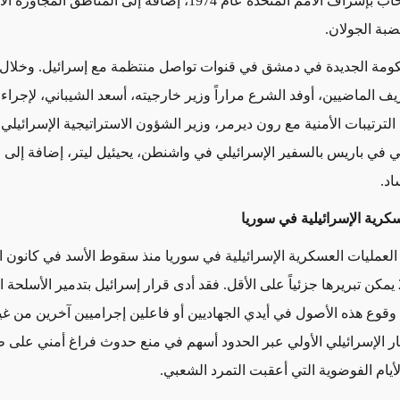
اتفاقية الانسحاب بإشراف الأمم المتحدة عام 1974، إضافة إلى المناطق 
بة الجولان.
ومة الجديدة في دمشق في قنوات تواصل منتظمة مع إسرائيل. وخلال
ف الماضيين، أوفد الشرع مراراً وزير خارجيته، أسعد الشيباني، لإجراء
ترتيبات الأمنية مع رون ديرمر، وزير الشؤون الاستراتيجية الإسرائيلي.
ني في باريس بالسفير الإسرائيلي في واشنطن، يحيئيل ليتر، إضافة إلى
اد.
سكرية الإسرائيلية في سوريا
العمليات العسكرية الإسرائيلية في سوريا منذ سقوط الأسد في كانون ال
ديسمبر 2024 يمكن تبريرها جزئياً على الأقل. فقد أدى قرار إسرائيل بتدمير الأسلحة
 وقوع هذه الأصول في أيدي الجهاديين أو فاعلين إجراميين آخرين من غي
شار الإسرائيلي الأولي عبر الحدود أسهم في منع حدوث فراغ أمني على
لأيام الفوضوية التي أعقبت التمرد الشعبي.