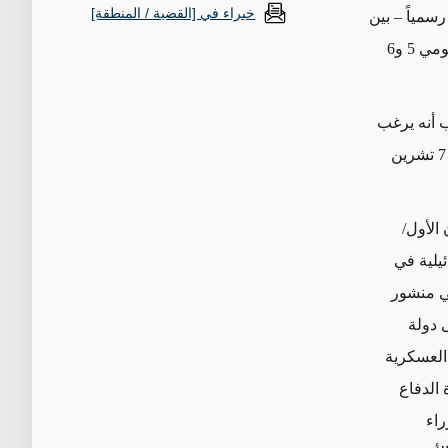
خبراء في [القضية / المنطقة]
سمياً – بين
سوريا وإسرائيل. ومع ذلك، شكّل اجتماع مسؤولين سوريين وإسرائيليين في باريس يومي 5 و6
 أنه يرغب
في أن " تتوافق "إسرائيل مع سوريا، إلا أن التوفيق بين متطلبات إسرائيل الأمنية بعد 7 تشرين
الأول/
يلية في
في منشور
 دولة
 العسكرية
 الدفاع
راء