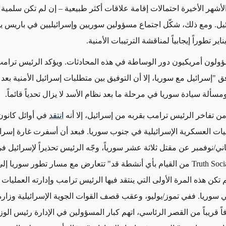
أشهر الأخيرة احتمالات إقامة علاقات أكثر طبيعية – إن لم تكن سلمية ر
ناير تطوراً إيجابياً لمناقشة الترتيبات الأمنية.
لون أمريكيون دور الوساطة في هذه المحادثات. ويؤكد الرئيس ترامب
ومسألة سيادة سوريا في مرحلة ما بعد نظام الأسد لا يزال تحدياً قائماً.
ن تفاخر الرئيس ترامب بقربه من إسرائيل، إ
لا أنه
انتقد
في أوائل كانون 
يات العسكرية الإسرائيلية في جنوب سوريا. فبعد أن أسفرت غارة إسرائ
ني/
نوفمبر عن مقتل ثلاثة عشر سورياً، وجّه الرئيس تحذيراً لإسرائيل 
Truth Soci
من القيام بأي أنشطة قد" تتعارض مع مسار تطور سوريا إلى
تكن هذه المرة الأولى التي ينتقد فيها الرئيس ترامب وإدارته العمليات
في سوريا. ففي تموز/يوليو، وعقب قصف القوات الجوية الإسرائيلية وزارة
ً قريباً من القصر الرئاسي، اتهم كبار المسؤولين في الإدارة رئيس الوز