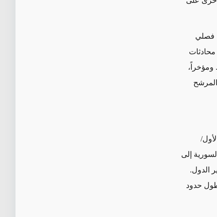
المجاورة الأخرى على
 فصلي
 محادثات
 ومؤخراً،
 المرشح
أول/
 السورية إلى
ر الدول.
 طول حدود