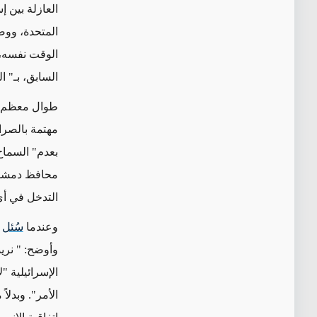
العازلة بين إ
المتحدة، ووص
الوقت نفسه، 
السابق، بـ" ا
طوال معظم ا
مهتمة بالصرا
بعدم" السماح
محافظ دمش
التدخل في أي
وعندما
سُئل
ع
وأوضح: " نري
الإسرائيلية "
الأمر". وبدلا