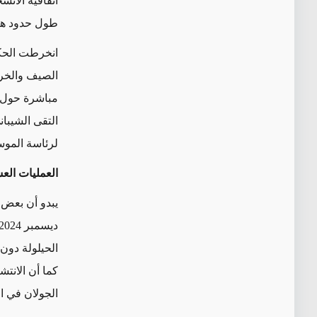
طول حدود هض
انخرطت الحك
الصيف والخري
مباشرة حول ال
التقى الشيبا
لرئاسة الموس
العمليات الع
يبدو أن بعض 
الحيلولة دون
كما أن الانت
الجولان في ا