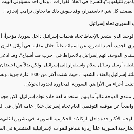
يامين نتنياهو بـ"بالتسرع في اتخاذ القرارات". وقال أحد مسؤولي البيت 
نه يقصف كل شيء باستمرار، وقد يقوض ذلك ما يحاول ترامب إنجازه".
 السوري تجاه إسرائيل
وحيد الذي يشعر بالإحباط تجاه هجمات إسرائيل داخل سوريا. مؤخراً، 
ي الجديد، أحمد الش
رع
، عن استيائه علناً. خلال مقابلة في أوائل كانون 
تدى الدوحة، اتهم إسرائيل بالانخراط في" حرب ضد أشباح". وقد ادعى 
سلطة، أرسل رسائل سلام واستقرار إلى إسرائيل. ولكن بدلاً من احتضان
الجديدة، " قابلتنا إسرائيل بالعنف الشديد"، حيث شنت أك
منتدى الدوحة غالباً ما يلهم استخدام لغة حادة تجاه إسرائيل. لكن هج
واضحاً عن موقفه التوفيقي العام تجاه إسرائيل خلال عامه الأول في ا
 لهجته الأكثر حدة داخل الوكالات الحكومية السورية. في تشرين الثاني/ن
خارجية السورية علناً زيارة نتنياهو للقوات الإسرائيلية المنتشرة في ال