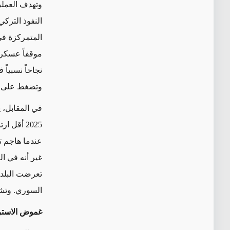
وتهدف العمليا
النفوذ التركي
المتمركزة في
نجاحاً نسبيا
وتضغط على بي
في المقابل، 
غير أنه في ا
تعرضت البلدة
السوري. وتشير
غموض الاسترات