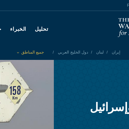
F
Main navigation
تحليل
الخبراء
ح
إيران
لبنان
دول الخليج العربي
جميع المناطق
Toggle List of
إسرائيل