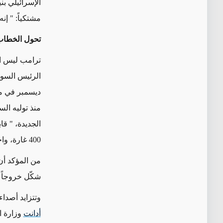
الإسرائيلي بن
مشتكياً: " إ
تحول الخطاب
ترامب ليس ال
الرئيس السور
ديسمبر في من
منذ توليه ال
400 غارة، واحتلت أجزاء من الأراضي السورية المجاورة لحدود الجولان.
من المؤكد أن 
شكّل خروجاً 
وتتزايد أصداء
أدانت
وزارة ال