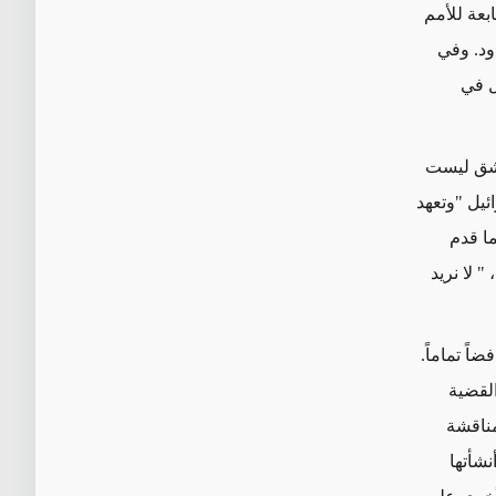
بعة للأمم
ود. وفي
ل في
مشق ليست
ئيل "وتعهد
ا قدم
 لا نريد
اً تماماً.
القضية
 مناقشة
نشأتها