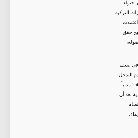
احتواء
رات التركية
 اعتمدت
ن هذا النهج حقق
صوله،
ا في صيف
ام 2018، اختار نتنياهو عدم التدخل
عندما هاجم تنظيم "داعش" بلدة السويداء الدرزية السورية، ما أسفر عن مقتل نحو 250 مدنياً.
ة بعد أن
نظام
داء.