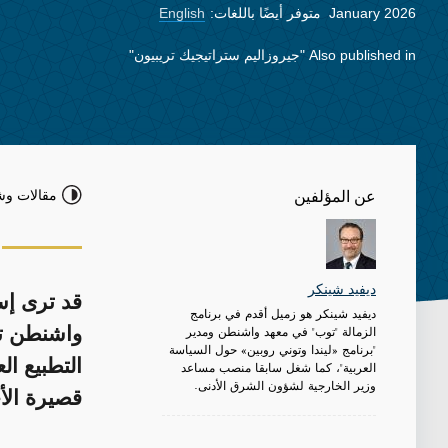
January 2026
متوفر أيضًا باللغات:
English
Also published in
"جيروزاليم ستراتيجيك تريبيون"
مقالات وش
عن المؤلفين
ديفيد شينكر
قد ترى إسر
ديفيد شينكر هو زميل أقدم في برنامج
الزمالة "توب" في معهد واشنطن ومدير
واشنطن تبد
"برنامج «ليندا وتوني روبين» حول السياسة
التطبيع ا
العربية"، كما شغل سابقا منصب مساعد
وزير الخارجية لشؤون الشرق الأدنى.
قصيرة الأ