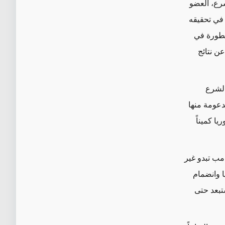
رع، العضو
 في تحقيقه
تطورة في
عن نتائج
 الشرع
دعومة منها
، نصبت سوريا كميناً
امب تبدو غير
ا وانضمام
تبعد حتى