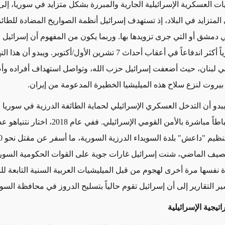
ت العسكرية الإسرائيلية الجارية والمبررة بشكل متزايد في سوريا، إلى 
 المتزايد في البلاد، إذ تستهدف إسرائيل أنظمة الصواريخ المضادة للطائ
 دمشق أو التي جرى تزويدها بها. وربما يكون من المفهوم أن إسرائيل
موقفاً عسكرياً أكثر اندفاعاً في أعقاب أحداث 7 تشرين الأول/أكتوبر. ويبدو أ
ً في لبنان، حيث أضعفت إسرائيل حزب الله، وتواصل استهداف أفراده وأ
روت لنزع سلاح هذه الميليشيا الخطيرة المدعومة من إيران.
يبدو أن التدخل العسكري الإسرائيلي لحماية الطائفة الدرزية في سوري
2025 أقل ارتباطاً مباشرة بالأمن القومي الإسرائيلي. ففي ع
لصيف الماضي، شنت إسرائيل غارات جوية على القوات الحكومية السوري
 نفسها مرة أخرى لهجوم من قبل الميليشيات العربية السنية التابعة لل
 التقارير إلى أن إسرائيل تقوم حالياً بتسليح الدروز في محافظة السوي
يجية الإسرائيلية