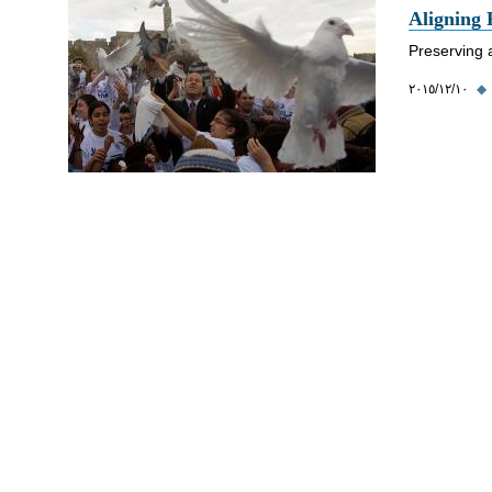
Aligning 
Preserving 
◆
١٠‏/١٢‏/٢٠١٥