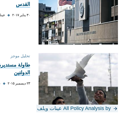
القدس
٣٠ يناير ٢٠١٧
◆
عينا
تحليل موجز
طاولة مستديرة
الدولتين
٢٣ ديسمبر ٢٠١٥
◆
ع
All Policy Analysis by عينات ويلف