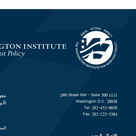
Homepage
1111 19th Street NW - Suite 500
معه
Washington D.C. 20036
الأ
Tel: 202-452-0650
Fax: 202-223-5364
المعهد هو من
الاتصال بالمعهد