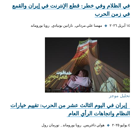
في الظلام وفي خطر: قطع الإنترنت في إيران والقمع
في زمن الحرب
١٤ أبريل ٢٠٢٦
◆
مهسا علي‌ مرداني
نازانين بونيادي
رويا بوروماند
تحليل موجز
إيران في اليوم الثالث عشر من الحرب: تقييم خيارات
النظام واتجاهات الرأي العام
٤ يوليو ٢٠٢٥
◆
هولي داغريس
رويا بوروماند
نورمان رول