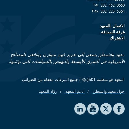
Tel: 202-452-0650
Fax: 202-223-5364
الاتصال بالمعهد
Footer contact links
غرفة الصحافة
الاشتراك
معهد واشنطن يسعى إلى تعزيز فهم متوازن وواقعي للمصالح
الأمريكية في الشرق الأوسط والنهوض بالسياسات التي تؤمّنها.
المعهد هو منظمة 501(c)3 ؛ جميع التبرعات معفاة من الضرائب.
حول معهد واشنطن
ادعم المعهد
روّاد المعهد
Footer quick links
Social media
The Washington Institute on LinkedIn
The Washington Institute on YouTube
The Washington Institute on Facebook
The Washington Institute on X