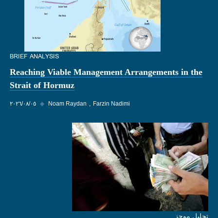
BRIEF ANALYSIS
Reaching Viable Management Arrangements in the
Strait of Hormuz
Farzin Nadimi
Noam Raydan
◆
٠٥‏/٠٨‏/٢٠٢٦
تحليل موجز