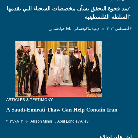
"سد فجوة التحقق بشأن مخصصات السجناء التي تقدمها
"السلطة الفلسطينية
٣ أغسطس ٢٠٢٦
◆
ديفيد ماكوفسكي
نافا جولدشتاين
ARTICLES & TESTIMONY
A Saudi-Emirati Thaw Can Help Contain Iran
April Longley Alley
Allison Minor
◆
٠٣‏/٠٨‏/٢٠٢٦
ابق على اطلاع