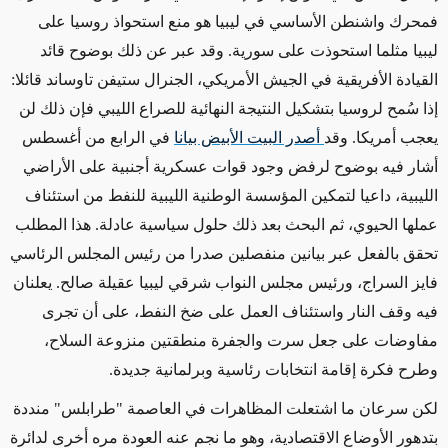
فمحرك واشنطن الأساسي في ليبيا هو منع استحواذ روسيا على
ليبيا مثلما استحوذت على سورية. وقد عبر عن ذلك بوضوح قائد
القيادة الأفريقية في الجيش الأمريكي، الجنرال ستيفن تاوساند قائلا:
إذا سُمح لروسيا بتشكيل النتيجة النهائية للصراع الليبي فإن ذلك لن
يعجب أمريكا. وقد
أصدر البيت الأبيض بيانا
في الرابع من أغسطس
أشار فيه بوضوح لرفض وجود قوات عسكرية أجنبية على الأراضي
الليبية، داعيا لتمكين المؤسسة الوطنية الليبية للنفط من استئناف
عملها الحيوي، ثم البحث بعد ذلك حلول سياسية عادلة. هذا المطلب
تحقق بالفعل عبر بيانين منفصلين صدرا من رئيس المجلس الرئاسي
فايز السراج، ورئيس مجلس النواب شرقي ليبيا عقيلة صالح. يعلنان
فيه وقف النار واستئناف العمل على ضخ النفط، على أن تجرى
مفاوضات على جعل سرت والجفرة منطقتين منزوعة السلاح،
وطرح فكرة إقامة انتخابات رئاسية وبرلمانية جديدة.
لكن سرعان ما اشتعلت المظاهرات في العاصمة "طرابلس" منددة
بتدهور الأوضاع الاقتصادية، وهو ما نجم عنه العودة مره أخرى لدائرة