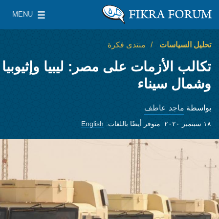
Skip to main content
MENU
معهد واشنطن لسياسات الشرق الأدنى
le Main Menu
تحليل السياسات
منتدى فكرة
تكالب الأزمات على مصر: ليبيا وإثيوبيا
وشمال سيناء
ماجد عاطف
بواسطة
١٨ سبتمبر ٢٠٢٠
متوفر أيضًا باللغات:
English