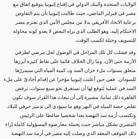
الولايات المتحدة والبنك الدولي في إقناع إثيوبيا بتوقيع اتفاق مع
مصر في فبراير الماضي، حيث طالبت إثيوبيا بأن يتم التفاوض
برعاية الاتحاد الأفريقي بدلا من مجلس الأمن الذي تعتزم مصر
الاحتكام إليه، وهو الطلب الذي يراه البعض لا يعدو كونه محاولة
للتسويف وحيلة لكسب الوقت.
وقد فشلت كل تلك المراحل في الوصول لحل مرضي لطرفي
الأزمة حتى الآن، وما زال الخلاف قائما على نقاط كثيرة أبرزها
متعلق بسنوات ملء خزان السد وبـ كمية المياه التي سيمررّها
للسودان. ففي حين أعلنت إثيوبيا مؤخرا عن إقدام أحاديّ على ملء
السد في عملية يُتوقع لها أن تستغرق نحو سبع سنوات، ترفض
القاهرة ذلك تماما، مشيرة إلى أن تبعات هذا القرار سوف تكون
تقلص حصة المياه في النهر وهو ما سيؤدي الى تدمير حرفي للبلاد.
وتكتسب أزمة سد النهضة بعدا شخصيا ضاغطا على الرئيس
المصري بشكل مباشر حيث يحمله معارضوه المسؤولية كاملة إزاء
ذلك الموقف المعقد الذي وصلت إليه مصر في أزمة سد النهضة