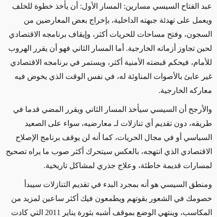
عبد الفتاح السيسي مسارين: المسار الأول: أن يأخذ خطوة للخلف
ويعمل على تهدئة جبهته الداخلية، بإخراج بعض المعارضين من
السجون، وفتح مساحات للحريات أكثر، وإيقاف برنامجه الاقتصادي
لحين تجاوز أزماته الخارجية. أما المسار الثاني فهو أن يقرر الهروب
للأمام، فيحكم قبضته الأمنية أكثر، ويستمر في برنامجه الاقتصادي
غير عابئ بالأصوات المناوئة له، في نفس الوقت الذي يخوض فيه
معاركه الخارجية.
والأرجح أن السيسي سيأخذ المسار الثاني ويقرر المضي قدما في
طريقه، دون تقديم أي تنازلات لـ معارضيه، سواء على الصعيد
السياسي أو في مجال الحريات، كما أنه لن يوقف برنامج الإصلاح
الاقتصادي الذي انتهجه، بالعكس سيتحرك أكثر صوب ما يراه تصحيح
لمسارات قديمة خاطئة، وعلاج جذري لمشاكل تاريخية.
ومنطق السيسي هو أنه بمجرد البدء في تقديم التنازلات سيبدأ
خصومك في الشعور بقوتهم ويطمعون فيك أكثر ساعين لمزيد من
المكاسب، وينتهي الوضع بموقف أشبه بثورة يناير 2011 التي كادت