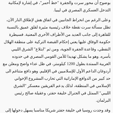
بوضوح أن محور سرت والجفرة "خط أحمر"، في إشارة لإمكانية
التدخل العسكري المصري في ليبيا.
وعلى الرغم من انخراط الجانبين في اتفاق هش لإطلاق النار الآن،
تظل مسألة سرت نقطة خلاف رئيسية مثيرة لقلق عميق بالنسبة
للقاهرة إلى جانب العديد من الأطراف الأخرى المعنية. فسيطرة
حكومة الوفاق عليها يعني إحكام القبضة التركية على منطقة الهلال
النفطي، وقاعدة الجفرة الجوية، ومن ثم "ابتلاع" الشرق الليبي
بأسره. وهو ما يشكل تهديدا للأمن القومي المصري في حدوده
الغربية الممتدة بطول 1200 كيلومتر، في ظل عداء واضح ومعلن مع
أردوغان الداعم الأول للإسلاميين في الإقليم. وهو دافع متناغم الى
حد كبير من الدوافع الإماراتية التي تحارب المشروع الإخواني
الإسلامي في المنطقة، لذلك يدعم الفريقين معسكر "الشرق
الليبي" الممثل في الجنرال خليفة حفتر، وعقيلة صالح رئيس
البرلمان.
وقد وجدت روسيا في خليفة حفتر شريكا مناسبا يسهل دخولها إلى