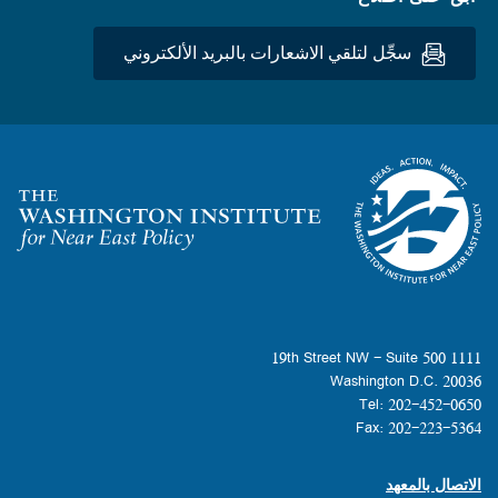
سجِّل لتلقي الاشعارات بالبريد الألكتروني
Homepage
1111 19th Street NW - Suite 500
Washington D.C. 20036
Tel: 202-452-0650
Fax: 202-223-5364
الاتصال بالمعهد
Footer contact links