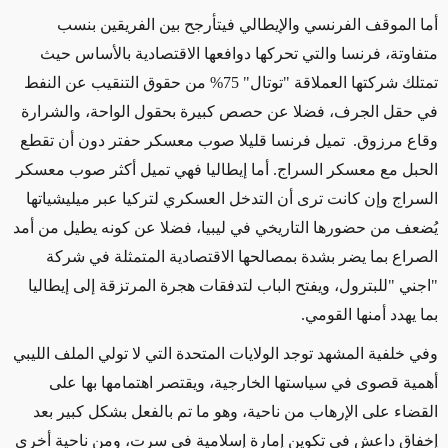
أما الموقف الفرنسي والإيطالي فيتأرجح بين الفريقين بنسب
متفاوتة، فرنسا والتي تحركها دوافعها الاقتصادية بالأساس حيث
تمتلك شركتها العملاقة "توتال" 75% من حقوق التنقيب عن النفط
في حقل الجرف، فضلا عن حصص كبيرة بحقول الواحة، والشرارة
وقاع مرزوق. تميل فرنسا قليلا صوب معسكر حفتر دون أن تقطع
الحبل مع معسكر السراج. أما إيطاليا فهي تميل أكثر صوب معسكر
السراج وإن كانت ترى أن التدخل العسكري لتركيا عبر ميليشياتها
يُضعف من حضورها التاريخي في ليبيا، فضلا عن كونه يطيل من أمد
الصراع بما يضر بشدة بمصالحها الاقتصادية المتمثلة في شركة
"اجني "للبترول، ويفتح الباب لتدفقات هجرة المرتزقة إلى إيطاليا
بما يهدد أمنها القومي.
وفي خلفية المشهد توجد الولايات المتحدة التي لا تولي الملف الليبي
أهمية قصوى في سياستها الخارجية، ويقتصر اهتمامها بها على
القضاء على الإرهاب من ناحية، وهو ما تم بالفعل بشكل كبير بعد
إخفاق داعش في تكوين إمارة إسلامية في سرت، ومن ناحية أخرى