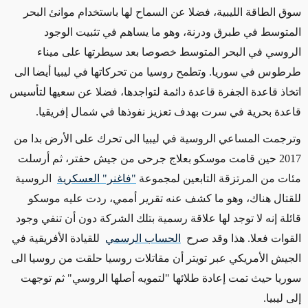
سوق الطاقة الليبية، فضلا عن السماح لها باستخدام موانئ البحر
المتوسط في طبرق ودرنة، وهو ما يساهم في تثبيت الوجود
الروسي في البحر المتوسط خصوصا بعد سيطرتها على ميناء
طرطوس في سوريا. وتطمح روسيا من تحركاتها في ليبيا أيضا الى
اتخاذ قاعدة الجفرة قاعدة دائمة لتواجدها، فضلا عن سعيها لتأسيس
قاعدة بحرية في سرت بهدف تعزيز نفوذها في شمال إفريقيا.
وترجمت المساعي الروسية في ليبيا الى تحرك على الأرض بدا من
2017 حين قامت موسكو بعلاج جرحى من جيش حفتر، ثم أرسلت
مئات من المرتزقة التابعين لمجموعة
"فاغنر" العسكرية
الروسية
للقتال هناك، وهو ما كشف عنه تقرير أممي، ردت عليه موسكو
قائلة إنه لا توجد لها علاقة رسمية بتلك الشركة دون أن تنفي وجود
القوات فعلا. هذا وقد صرح
الحساب الرسمي
للقيادة الأفريقية في
الجيش الأمريكي عبر تويتر أن مقاتلات روسيا حلقت من روسيا الى
سوريا حيث تمت إعادة طلائها "لتمويه أصلها الروسي" ثم توجهت
إلى ليبيا.