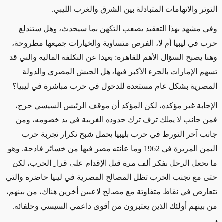
التوتر والاتهامات المتبادلة بين الشرق والغرب الليبي.
وفي مشهد بهذا التعقيد يصعب التكهن بما سيحدث، وهل ستندلع
حرب في ليبيا أم لا، الفرص متساوية والخيارات جميعها مطروحة،
وهنا يصبح السؤال الأهم للقاهرة: بعيدا عن التكلفة المالية والتي قد
تسهم الإمارات بالجزء الأكبر فيها، هل الجيش المصري والدولة
المصرية بشكل عام مستعدة للدخول في حرب مباشرة في ليبيا؟
الإجابة غير مؤكده، لكن المؤكد أن موقف الرئيس السيسي حرج،
فمن جانب لا يملك ترف ترك حدوده الغربية في يد خصومه، ومن
جانب آخر التورط في حرب بليبيا يحمل شبح تكرار تجربة حرب
اليمن المريرة في 1962 وما عانته مصر فيها من خسائر فادحة. وهو
ما يجعل الرجل يفكر ألف مرة قبل الإقدام على قرار الحرب، لكن
حتى مع تجنب الحرب تظل المصالح المصرية في ليبيا حاضره والتي
تتعارض في نقاط متفاوتة مع مصالح لاعبين أخرين هناك، من بينهم،
من بينهم أولئك الذين يعتبرون من أقوى داعمي السيسي وحلفائه.