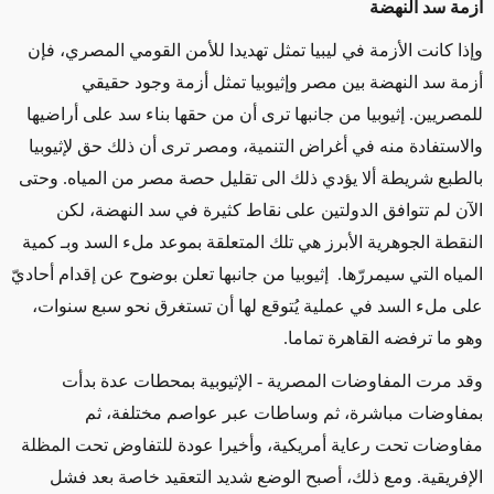
أزمة سد النهضة
وإذا كانت الأزمة في ليبيا تمثل تهديدا للأمن القومي المصري، فإن
أزمة سد النهضة بين مصر وإثيوبيا تمثل أزمة وجود حقيقي
للمصريين. إثيوبيا من جانبها ترى أن من حقها بناء سد على أراضيها
والاستفادة منه في أغراض التنمية، ومصر ترى أن ذلك حق لإثيوبيا
بالطبع شريطة ألا يؤدي ذلك الى تقليل حصة مصر من المياه. وحتى
الآن لم تتوافق الدولتين على نقاط كثيرة في سد النهضة، لكن
النقطة الجوهرية الأبرز هي تلك المتعلقة بموعد ملء السد وبـ كمية
المياه التي سيمررّها. إثيوبيا من جانبها تعلن بوضوح عن إقدام أحاديّ
على ملء السد في عملية يُتوقع لها أن تستغرق نحو سبع سنوات،
وهو ما ترفضه القاهرة تماما.
وقد مرت المفاوضات المصرية - الإثيوبية بمحطات عدة بدأت
بمفاوضات مباشرة، ثم وساطات عبر عواصم مختلفة، ثم
مفاوضات تحت رعاية أمريكية، وأخيرا عودة للتفاوض تحت المظلة
الإفريقية. ومع ذلك، أصبح الوضع شديد التعقيد خاصة بعد فشل