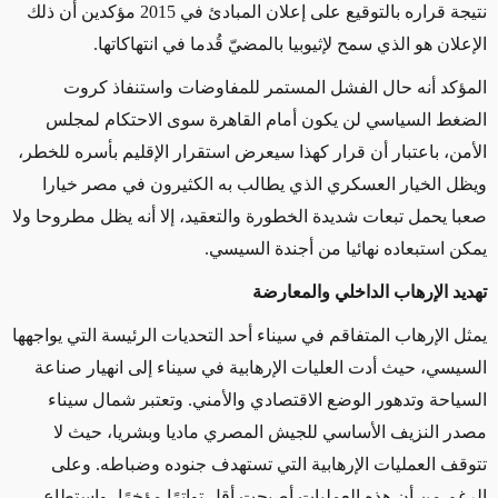
نتيجة قراره بالتوقيع على إعلان المبادئ في 2015 مؤكدين أن ذلك
الإعلان هو الذي سمح لإثيوبيا بالمضيّ قُدما في انتهاكاتها.
المؤكد أنه حال الفشل المستمر للمفاوضات واستنفاذ كروت
الضغط السياسي لن يكون أمام القاهرة سوى الاحتكام لمجلس
الأمن، باعتبار أن قرار كهذا سيعرض استقرار الإقليم بأسره للخطر،
ويظل الخيار العسكري الذي يطالب به الكثيرون في مصر خيارا
صعبا يحمل تبعات شديدة الخطورة والتعقيد، إلا أنه يظل مطروحا ولا
يمكن استبعاده نهائيا من أجندة السيسي.
تهديد الإرهاب الداخلي والمعارضة
يمثل الإرهاب المتفاقم في سيناء أحد التحديات الرئيسة التي يواجهها
السيسي، حيث أدت العليات الإرهابية في سيناء إلى انهيار صناعة
السياحة وتدهور الوضع الاقتصادي والأمني. وتعتبر شمال سيناء
مصدر النزيف الأساسي للجيش المصري ماديا وبشريا، حيث لا
تتوقف العمليات الإرهابية التي تستهدف جنوده وضباطه. وعلى
الرغم من أن هذه العمليات أصبحت أقل تواترًا مؤخرًا، واستطاع