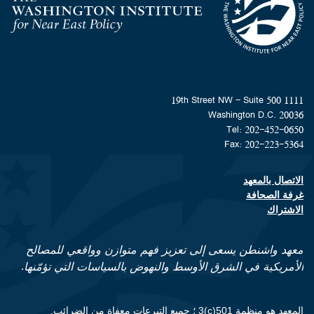
Homepage
1111 19th Street NW - Suite 500
Washington D.C. 20036
Tel: 202-452-0650
Fax: 202-223-5364
الاتصال بالمعهد
Footer contact links
غرفة الصحافة
الاشتراك
معهد واشنطن يسعى إلى تعزيز فهم متوازن وواقعي للمصالح
الأمريكية في الشرق الأوسط والنهوض بالسياسات التي تؤمّنها.
المعهد هو منظمة 501(c)3 ؛ جميع التبرعات معفاة من الضرائب.