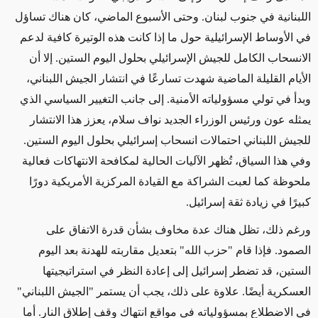
اللبنانية في جنوب لبنان. وحتى الأسبوع الماضي، كان هناك تساؤل
في الأوساط الإسرائيلية حول ما إذا كانت هذه الوتيرة كافية لدعم
الانسحاب الكامل للجيش الإسرائيلي بحلول اليوم الستين. إلا أن
الأيام القليلة الماضية شهدت تسارعًا في انتشار الجيش اللبناني،
وبدأ في تولي مسؤولياته الأمنية. إلى جانب التغيير السياسي الذي
يمثله عون ورئيس الوزراء الجديد نواف سلام، يعزز هذا الانتشار
للجيش اللبناني احتمالات انسحاب إسرائيلي بحلول اليوم الستين
.
وفي هذا السياق، تُظهر الآليات الحالية لمكافحة الانتهاكات فعالية
ملحوظة كما لعبت الشراكة مع القيادة المركزية الأمريكية دورًا
كبيرًا في زيادة ثقة إسرائيل
.
ورغم ذلك، تظل هناك عدة مخاوف بشأن قدرة الاتفاق على
الصمود
.
فإذا قام "حزب الله" بتعديل مقاربته للهدنة بعد اليوم
الستين، قد تضطر إسرائيل إلى إعادة النظر في استراتيجيتها
العسكرية أيضًا. علاوة على ذلك، يجب أن يستمر "الجيش اللبناني"
في الاضطلاع بمسؤولياته في مواقع انتهاك وقف إطلاق النار.
أما