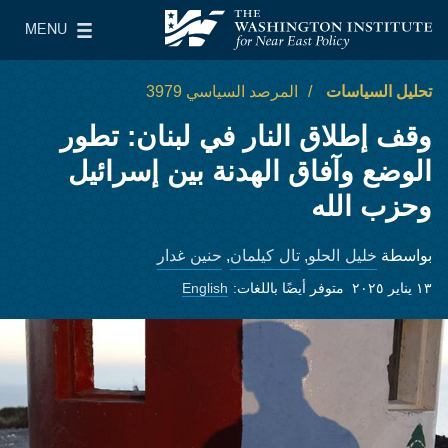
Skip to main content
MENU
معهد واشنطن لسياسات الشرق الأدنى
le Main Menu
تحليل السياسات
المرصد السياسي 3979
وقف إطلاق النار في لبنان: تطور
الوضع وآفاق الهدنة بين إسرائيل
وحزب الله
خليل الحلو
تال كيلمان
حنين غدار
بواسطة
,
,
١٣ يناير ٢٠٢٥
متوفر أيضًا باللغات:
English