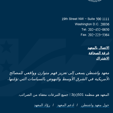
1111 19th Street NW - Suite 500
Washington D.C. 20036
Tel: 202-452-0650
Fax: 202-223-5364
الاتصال بالمعهد
Footer contact links
غرفة الصحافة
الاشتراك
معهد واشنطن يسعى إلى تعزيز فهم متوازن وواقعي للمصالح
الأمريكية في الشرق الأوسط والنهوض بالسياسات التي تؤمّنها.
المعهد هو منظمة 501(c)3 ؛ جميع التبرعات معفاة من الضرائب.
حول معهد واشنطن
ادعم المعهد
روّاد المعهد
Footer quick links