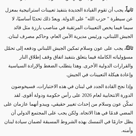
ثانياً،
يجب أن تقوم القيادة الجديدة بتنفيذ تعيينات استراتيجية بمعزل
عن سيطرة " حزب الله" على الدولة. ويعدّ ذلك تحديًا أساسيًا، لا
سيما فيما يخص التعيينات المرتقبة في مناصب بارزة مثل قائد
الجيش اللبناني، ورئيس مديرية الأمن العام، وحاكم مصرف لبنان
.
ثالثًا،
يجب على عون وسلام تمكين الجيش اللبناني ودفعه إلى تحمّل
مسؤولياته الكاملة فيما يتعلق بتنفيذ اتفاق وقف إطلاق النار
والقرارات الدولية الأخرى. وهذا يتطلب الضغط والإرادة السياسية
وإعادة هيكلة التعيينات في الجيش
.
وإذا نجح القادة الجدد في لبنان في هذه الاختبارات، فسيخوضون
الدورة الانتخابية لعام 2026 على رأس حكومة ودولة أقوى. لقد
تمكّن عون وسلام من إحداث تغيير حقيقي، ويبدو أنهما عازمان على
المضي قدمًا في هذا الاتجاه. ولكن يجب على المجتمع الدولي أن
يظل حازمًا في التمسك بهذه الشروط المسبقة لضمان سيادة لبنان
وأمنه
.