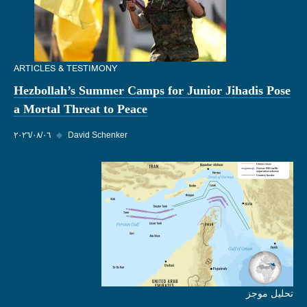
ARTICLES & TESTIMONY
Hezbollah’s Summer Camps for Junior Jihadis Pose
a Mortal Threat to Peace
David Schenker
◆
٠٦‏/٠٨‏/٢٠٢٦
تحليل موجز