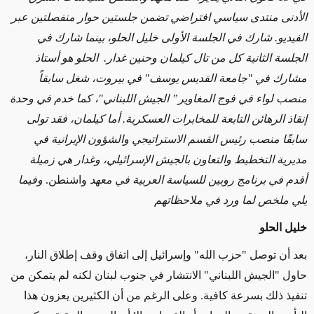
الأدنى منتدى سياسي افتراضي تضمن جلستين حوار منفصلتين عبر
الفيديو.
شارك في
الجلسة الأولى خليل الحلو، بينما شارك في
الجلسة الثانية كل من تال كيلمان وحنين غدار. الحلو هو أستاذ
مشارك في "جامعة القديس يوسف" في بيروت، شغل سابقاً
منصب لواء في فوج المغاوير” الجيش اللبناني"، كما خدم في وحدة
إنقاذ الرهائن التابعة للمخابرات العسكرية
.
أما كيلمان، فقد تولى
سابقًا منصب رئيس القسم الاستراتيجي والشؤون الإيرانية في
مديرية التخطيط والتعاون بالجيش الإسرائيلي، وغدار هي زميلة
أقدم في برنامج روبين للسياسة العربية في معهد
واشنطن.
وفيما
يلي ملخص لما ورد في ملاحظاتهم
خليل الحلو
بعد أن توصل "حزب الله" وإسرائيل إلى اتفاق وقف إطلاق النار،
حاول "الجيش اللبناني" الانتشار في جنوب لبنان لكنه لم يتمكن من
تنفيذ ذلك بسرعة كافية. وعلى الرغم من أن الكثيرين يعزون هذا