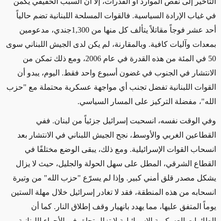
التأخير إلى نقص الموارد أو القدرات، إلا أن السبب الحقيقي يكمن
في غياب الإرادة السياسية
.
فالقوات المسلحة اللبنانية تضم حالياً
أحد عشر فوجاً مقاتلاً يتألف كل منها من
1,300
جندي، مدعومين
بمعدات وآليات كافية. وبالمقارنة، لم يكن لدى الجيش اللبناني سوى
50 في المئة من هذه القدرة في عام 2006، ومع ذلك تمكن من
الانتشار في الجنوب في غضون أسبوع واحد فقط. اليوم، يبدو أن
القوات اللبنانية تفضل تجنب أي مواجهة عسكرية محتملة مع "حزب
الله"، مفضلة التركيز على المسار السياسي
.
وفي الوقت نفسه، انسحبت إسرائيل جزئياً من لبنان. ففي
القطاعين الغربي والأوسط، نجح الجيش اللبناني في الانتشار بعد
انسحاب القوات الإسرائيلية. ومع ذلك، يبقى الوضع مختلفًا في
القطاع الشرقي، المطل على سهل الحولة والجليل، حيث لا يزال
يشكل مصدر قلق أمني كبير
.
وإذا لم يسرّع "حزب الله
"
من وتيرة
انسحابه من هذه المنطقة، فقد لا تغادر إسرائيل خلال مهلة الستين
يوماً المتفق عليها، مما يهدد بانهيار وقف إطلاق النار. كما أن
الطائرات العسكرية الإسرائيلية لا تزال تحلق في الأجواء اللبنانية،