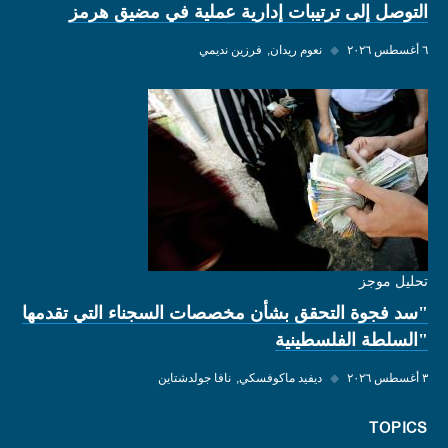
التوصل إلى ترتيبات إدارية عملية في مضيق هرمز
٦ أغسطس ٢٠٢٦
◆
نعوم ريدان
فرزين نديمي
تحليل موجز
"سد فجوة التحقق بشأن مخصصات السجناء التي تقدمها
"السلطة الفلسطينية
٣ أغسطس ٢٠٢٦
◆
ديفيد ماكوفسكي
نافا جولدشتاين
TOPICS