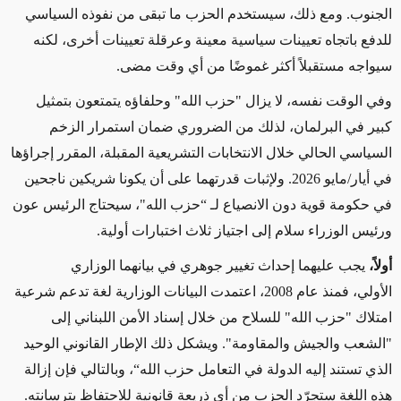
الجنوب. ومع ذلك، سيستخدم الحزب ما تبقى من نفوذه السياسي
للدفع باتجاه تعيينات سياسية معينة وعرقلة تعيينات أخرى، لكنه
سيواجه مستقبلاً أكثر غموضًا من أي وقت مضى
.
وفي الوقت نفسه، لا يزال "حزب الله" وحلفاؤه يتمتعون بتمثيل
كبير في البرلمان، لذلك من الضروري ضمان استمرار الزخم
السياسي الحالي خلال الانتخابات التشريعية المقبلة، المقرر إجراؤها
في أيار/مايو 2026. ولإثبات قدرتهما على أن يكونا شريكين ناجحين
في حكومة قوية دون الانصياع لـ “حزب الله"، سيحتاج الرئيس عون
ورئيس الوزراء سلام إلى اجتياز ثلاث اختبارات أولية
.
أولاً،
يجب عليهما إحداث تغيير جوهري في بيانهما الوزاري
الأولي، فمنذ عام 2008، اعتمدت البيانات الوزارية لغة تدعم شرعية
امتلاك "حزب الله" للسلاح من خلال إسناد الأمن اللبناني إلى
"الشعب والجيش والمقاومة". ويشكل ذلك الإطار القانوني الوحيد
الذي تستند إليه الدولة في التعامل حزب الله“، وبالتالي فإن إزالة
هذه اللغة ستجرّد الحزب من أي ذريعة قانونية للاحتفاظ بترسانته
.