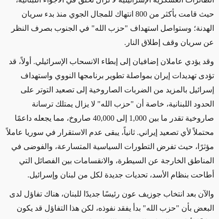
حيث قامت بأكثر من 800 انتهاك للمجال الجوي منذ بدء سريان
الهدنة؛ وستواصل استهداف "حزب الله" في الجنوب بصرف النظر
عن سريان وقف إطلاق النار.
وقد يؤدي عاملان إضافيان إلى إبطاء الانسحاب الإسرائيلي. أولاً، قد
تؤدى تهديدات إيران بمواصلة تطوير برنامجها النووي واستهداف
إسرائيل بالمزيد من الضربات الصاروخية إلى تصعيد التوتر على
الحدود اللبنانية، خاصة أن "حزب الله" لا يزال يمتلك ترسانة
صاروخية تقدر ما بين 1,000 إلى 40,000 صاروخ، مما يجعله داعمًا
محتملاً لأي تصعيد إيراني. ثانياً، يبقى عدم الاستقرار في سوريا عاملاً
مؤثرًا، حيث تفرض التطورات السياسية المتسارعة، والفوضى في
المناطق الخارجة عن السيطرة، والانقسامات بين الفصائل التي
أطاحت بنظام الأسد، تحديات جديدة لكل من لبنان وإسرائيل
.
والآن بعد انتخاب جوزيف عون رئيسًا جديدًا للبنان، هناك تفاؤل لدى
البعض بأن "حزب الله" بدأ يفقد نفوذه، لكن هذا التفاؤل قد يكون