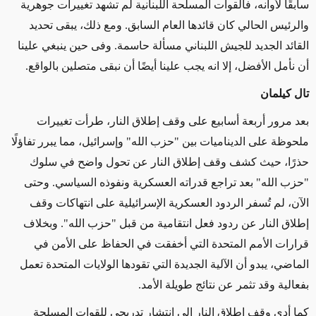
سابقًا لأوانه، فالقوات المسلحة اللبنانية لم تشهد تغييرات جوهرية
والرئيس الحالي كان قائدها العام السابق. ومع ذلك، يبقى تحديد
القائد الجديد للجيش اللبناني مسألة حاسمة. وفى حين ينبغي علينا
أن نأمل الأفضل، إلا انه يجب علينا أيضًا أن نبقى متصلين بالواقع
.
تال كيلمان
بعد مرور أربعة أسابيع على وقف إطلاق النار، طرأت تغييرات
ملحوظة على الديناميات بين "حزب الله" وإسرائيل، مما يبرر تفاؤلًا
حذرًا،
حيث كشف وقف إطلاق النار عن تحول واضح في سلوك
"حزب الله" بعد تراجع قدراته العسكرية ونفوذه السياسي. وحتى
الآن، لم تُسفر الردود العسكرية الإسرائيلية على انتهاكات وقف
إطلاق النار عن ردود فعل انتقامية من قبل "حزب الله". وبخلاف
قرارات الأمم المتحدة التي أخفقت في الحفاظ على الأمن في
الماضي، يبدو أن الآلية الجديدة التي تقودها الولايات المتحدة تعمل
بفعالية وقد تثمر عن نتائج طويلة الأمد
.
كما أدى وقف إطلاق النار إلى انتشار تدريجي للقوات المسلحة