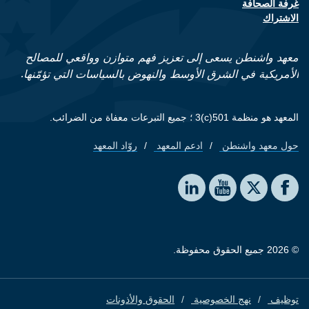
غرفة الصحافة
الاشتراك
معهد واشنطن يسعى إلى تعزيز فهم متوازن وواقعي للمصالح
الأمريكية في الشرق الأوسط والنهوض بالسياسات التي تؤمّنها.
المعهد هو منظمة 501(c)3 ؛ جميع التبرعات معفاة من الضرائب.
حول معهد واشنطن
ادعم المعهد
روّاد المعهد
Footer quick links
Social media
The Washington Institute on LinkedIn
The Washington Institute on YouTube
The Washington Institute on Facebook
The Washington Institute on X
© 2026 جميع الحقوق محفوظة.
توظيف
نهج الخصوصية
الحقوق والأذونات
Footer