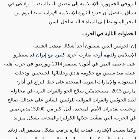
الروحي للجمهورية الإسلامية إلى مضيق باب المندب". وادعى في
سياق منفصل أن حدود الثورة الإسلامية الإيرانية تمتد اليوم من
البحر المتوسط إلى المياه قبالة ساحل اليمن.
الخطوات التالية في الحرب
إن الحوثيين الذين يعتنقون أحد أشكال مذهب الشيعة
الإسلامي
ولديهم أوجه تقارب أخرى كثيرة مع إيران
قد سيطروا
على عاصمة اليمن في أيلول/ سبتمبر 2014 وتورطوا في حرب أهلية
عنيفة منذ سنتين مع حكومة هادي وحلفائها الخليجيين. ودخلت
السعودية والإمارات العربية المتحدة على خط النزاع في أذار/
مارس 2015، مستخدمتَين سلاح الجو والقوات البرية في محاولة
لصد الحوثيين والقوات الموالية للرئيس السابق علي عبدالله صالح.
وبحسب تقديرات الأمم المتحدة، قُتل أكثر من
15,000
مدني يمني
في الحرب، التي تفشّت خلالها الكوليرا والمجاعة بشكل متزايد.
وكما سبقت الإشارة، عمدت إدارة ترامب بشكل مستمر إلى زيادة
المساعدات الأمريكية المقدمة إلى التحالف بقيادة السعودية في