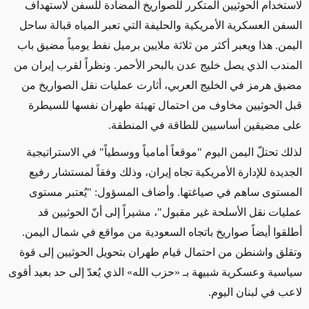
لاستخدام الحوثيين المتكرر للصواريخ المضادة للسفن لاستهداف
السفن العسكرية الأمريكية والحليفة التي تعبر المياه قبالة ساحل
اليمن. هذا ويعبر أكثر من ثلاثة ملايين برميل نفط يومياً مضيق باب
المندب الذي يصل خليج عدن بالبحر الأحمر. ونظراً لقرب إيران من
مضيق هرمز في الخليج العربي، أثارت عمليات نقل الصواريخ من
قبل الحوثيين مخاوف من احتمال تهيئة طهران نفسها للسيطرة
على مضيقين أساسيين للطاقة في المنطقة.
لذلك تحتلّ اليمن اليوم "موقعاً أمامياً ووسطياً" في الاستراتيجية
الجديدة للإدارة الأمريكية تجاه إيران، وذلك وفقاً لمستشار رفيع
المستوى ساهم في صياغتها. وأضاف المسؤول: "يُعتبر مستوى
عمليات نقل الأسلحة غير مقبول"، مشيراً إلى أنّ الحوثيين قد
أطلقوا أيضاً صواريخ باتجاه السعودية من مواقع في شمال اليمن.
وتقلق واشنطن من احتمال قيام طهران بتحويل الحوثيين إلى قوة
سياسية وعسكرية شبيهة بـ «حزب الله» الذي يُعدّ إلى حد بعيد أقوى
لاعب في لبنان اليوم.