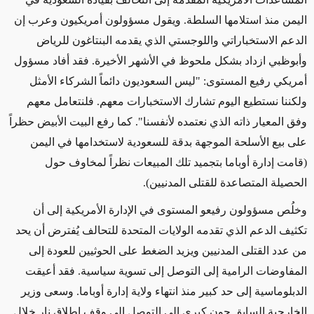
اليمن منذ استلامها السلطة. ويقول مسؤولون أمريكيون وعرب إن
الدعم الاستخباراتي واللوجستي الذي يقدمه البنتاغون للرياض
وأبوظبي ازداد بشكل ملحوظ في الأشهر الأخيرة. فقد أفاد مسؤول
أمريكي رفيع المستوى: "ليس السعوديون دائماً الشركاء الأمثل
ولكننا نستطيع اليوم تشارك الاستخبارات معهم. فلنتعامل معهم
وفق المعيار ذاته الذي نعتمده لأنفسنا". كما رفع البيت الأبيض حظراً
على بيع الأسلحة الموجهة بدقة للسعودية لاستخدامها في اليمن
(قامت إدارة أوباما بتجميد تلك المبيعات نظراً لمخاوف حول
الحصيلة المتصاعدة للقتلى المدنيين).
وخلُص مسؤولون رفيعو المستوى في الإدارة الأمريكية إلى أن
تكثيف الدعم الذي تقدمه الولايات المتحدة للتحالف يُفترض أن يحد
من عدد القتلى المدنيين ويزيد الضغط على الحوثيين للعودة إلى
المفاوضات الرامية إلى التوصل إلى تسوية سياسية. فقد أعيقت
الدبلوماسية إلى حد كبير منذ انتهاء ولاية إدارة أوباما. وسعى وزير
الخارجية السابق جون كيري إلى التوصل إلى وقف إطلاق نار خلال