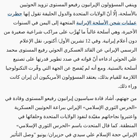
وينفي المسؤولون الإيرانيون رفيعو المستوى تزويد الحوثيين
بالأسلحة، إلّا أنّ الولايات المتحدة والدول الحليفة تقول إنها
حظرت
عمليات شحن الأسلحة الإيرانية
المتجهة إلى اليمن في السنوات
الأخيرة، وهي أسلحة غالباً ما تُهرَّب على مراكب شراعية صغيرة من
دون أعلام إيرانية. وفي 12 تشرين الأول/ أكتوبر، نقل الإعلام
الرسمي الإيراني عن القائد العسكري الحوثي رفيع المستوى محمد
علي الحوثي ادعاءه أنّ قواته في صدد تطوير قدرتها على تصنيع
أسلحة بالستية. ومع أنه لم يُفصح عن الجهة التي وفّرت التكنولوجيا
اللازمة للقيام بذلك، يعتقد المسؤولون الأمريكيون أن إيران كانت
وراء ذلك.
من جهتهم، أشاد قادة سياسيون إيرانيون رفيعو المستوى وقادة في
«الحرس الثوري الإسلامي» الإيراني ببراعة الحوثيين العسكرية
واعتبروا نجاحاتهم مقيّدة لنفوذ الولايات المتحدة وحلفائها في
المنطقة. كما قال المتحدث باسم «الحرس الثوري الإسلامي»
الإيراني حجة الإسلام علي سيدي في حزيران/ يونيو "وصل التأثير