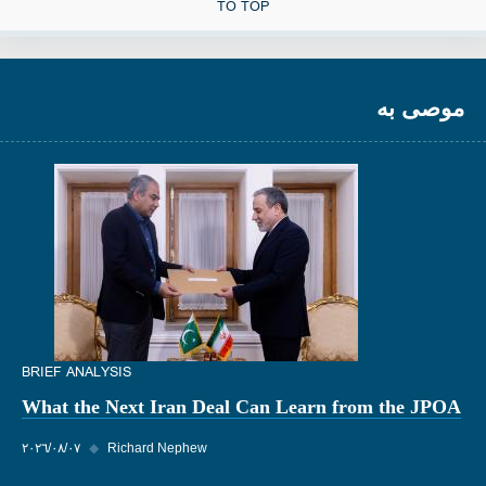
TO TOP
موصى به
BRIEF ANALYSIS
What the Next Iran Deal Can Learn from the JPOA
Richard Nephew
◆
٠٧‏/٠٨‏/٢٠٢٦