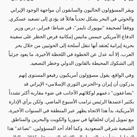
ويقر المسؤولون الحاليون والسابقون أن مواجهة الوجود الإيراني
والحوثي في البحر يشكل تحدياً هائلاً قد يؤدي إلى تصعيد عسكري.
ووفقاً لصحيفة "نيويورك تايمز"، في شباط/ فبراير، درس وزير
الدفاع الأمريكي جيمس ماتيس إمكانية فرض الحظر على سفينة
بحرية إيرانية يُعتقد أنها تنقل أسلحة إلى الحوثيين من خلال بحر
العرب. إلا أنه عدل عن الخطوة في اللحظة الأخيرة، ما يعود جزئياً
إلى الشكوك المحيطة بالقانون الدولي وخطر التصعيد.
وفي الواقع، يقول مسؤولون أمريكيون رفيعو المستوى إنهم
يدركون أن إيران و«الحرس الثوري الإسلامي» الإيراني قد
"يضاعفون" دعمهم لوكلائهم الأجانب في ضوء مقاربة أكثر تشدداً
بكثير اعتمدها الرئيس ترامب الأسبوع الماضي. ولكن برأي الإدارة
الأمريكية، بدأ هذا الاتجاه يظهر عبر المنطقة في السنوات الأخيرة،
مع تمويل إيران لحلفائها في سوريا والكويت والبحرين والمناطق
الشيعية شرقي السعودية. وكما أفاد أحد المسؤولين، "تصاعد" هذا