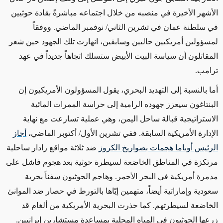
الأشهر الأخيرة في منصبه من خلال اجتماعه مباشرةً بقادة حوثيين
في سلطنة عمان في تشرين الثاني/ نوفمبر الماضي. ووفقاً
لمسؤولين أمريكيين حاليين وسابقين، انهارت تلك الجهود حين شعر
المقاتلون أن سياسة البيت الأبيض ستسلك اتجاهاً جديداً في عهد
ترامب.
أما بالنسبة إلى التهديد البحري، يقول المسؤولون الأمريكيون إن
البنتاغون سيعزز جهوده الرامية إلى حراسة الممرات المائية
الاستراتيجية قبالة ساحل اليمن، وهي عملية تسارعت مع نهاية
الإدارة الأمريكية السابقة. ففي تشرين الأول/ أكتوبر الماضي،
أجاز
الرئيس أوباما هجمات بصواريخ الكروز
ضد ثلاثة مواقع رادار ساحلية
مرتكزة في المناطق الخاضعة لسيطرة حوثية بعد هجوم فاشل على
مدمرة أمريكية في البحر الأحمر. وهاجم الحوثيون سفناً بحرية
سعودية وإماراتية أيضاً، متهمين إيّاها بالتورط في حصار ضد الموانئ
الخاضعة لسيطرتهم. كما حذرت البحرية الأمريكية من ألغام قد
زرعها الحوثيون في المياه المحلية بمساعدة مستشارين إيرانيين.