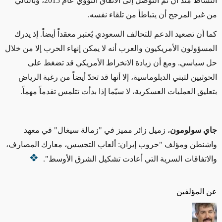
النشاط منذ أن تم التوصل إلى الاتفاق النووي عام 2015، وبالتالي
من غير المرجح أن يتباطأ من تلقاء نفسه.
كما أن تصعيد الدعم للتحالف السعودي يُعتبر معقداً أيضاً. إذ يدرك
المسؤولون الأمريكيون والعرب أنه لا يمكن إنهاء الحرب إلا من خلال
حل سياسي. ومع أن زيادة الانخراط الأمريكي قد تضغط على
الحوثيين لتبني الدبلوماسية، إلا أنها قد تحدّ أيضاً من رغبة الرياض
بتعليق العمليات العسكرية، لا سيّما إذا بدأت تتلمس تقدماً مهماً.
جاي سولومون
، زميل زائر مميز في "زمالة سيغال" في معهد
واشنطن ومؤلف "حروب إيران: ألعاب التجسس، معارك المصارف،
والاتفاقات السرية التي أعادت تشكيل الشرق الأوسط".
عن المؤلفين