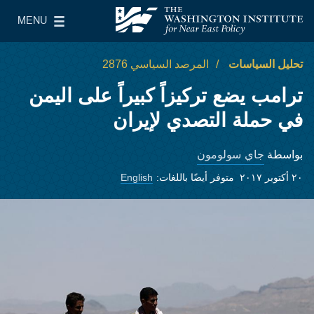
Skip to main content
MENU
معهد واشنطن لسياسات الشرق الأدنى
le Main Menu
تحليل السياسات
المرصد السياسي 2876
ترامب يضع تركيزاً كبيراً على اليمن
في حملة التصدي لإيران
جاي سولومون
بواسطة
٢٠ أكتوبر ٢٠١٧
متوفر أيضًا باللغات:
English