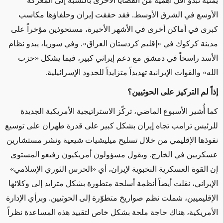
يمنية تبدو أقل أهمية من القضايا الأخرى بالنسبة إلى المعركة
الأوسع في الشرق الأوسط. فقد حققت إيران وحلفاؤها مكاسب
كبرى في أماكن أخرى في الأشهر الأخيرة، مستحوذين مؤخراً على
مدينة كركوك في «إقليم كردستان العراق». وفي سوريا، يبدو نظام
الأسد راسخاً في دمشق مع دعم إيراني كبير، فيما يشكل «حزب
الله» والقوات الإيرانية تهديداً متزايداً للحدود الإسرائيلية.
إذاً لم التركيز على الحوثيين؟
كما أُشير الأسبوع الماضي، تركّز الاستراتيجية الأمريكية الجديدة
للرئيس ترامب تجاه إيران بشكل كبير على قدرة طهران على توسيع
نفوذها الإقليمي من خلال تسليح ميليشيات شيعية ونشر مستشارين
عسكريين في الخارج. ويقول مسؤولون أمريكيون رفيعو المستوى
إن القوة العسكرية النخبوية لإيران، أي «الحرس الثوري الإسلامي»
الإيراني، نقلت أيضاً أنظمة أسلحة متطورة بشكل متزايد إلى وكلائها
الإقليميين، شملت نظم صواريخ متطوّرة إلى الحوثيين. وبرأي الإدارة
الأمريكية، هناك حاجة ملحة بشكل خاص لتقييد هذه المساعدة نظراً