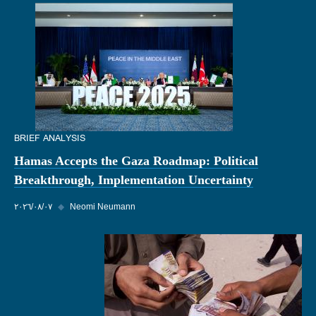
BRIEF ANALYSIS
Hamas Accepts the Gaza Roadmap: Political
Breakthrough, Implementation Uncertainty
Neomi Neumann
◆
٠٧‏/٠٨‏/٢٠٢٦