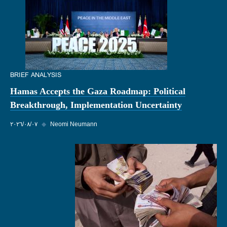
BRIEF ANALYSIS
Hamas Accepts the Gaza Roadmap: Political
Breakthrough, Implementation Uncertainty
Neomi Neumann
◆
٠٧‏/٠٨‏/٢٠٢٦