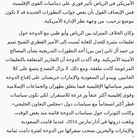
الأمريكي في الرياض تأثير فوري على ديناميات القوى الإقليمية،
فمن الإنصاف القول بأن بعض جوانب التطورات الجديدة قد لا تكون
موضع ترحيب، من وجهة نظر الإدارة الأمريكية.
وكان الخلاف المتزايد بين الرياض وأبو ظبي مع الدوحة حول
تعليقات مثيرة للجدل للغاية نُسبت إلى الأمير القطري الشيخ تميم
بن حمد آل ثاني [من بين] أحد التطورات التدريجية بشأن المصالح
الأمنية الأمريكية. وقد أكدت الدوحة أن التقارير المتعلقة بالتعليقات
المزعومة كانت ملفقة. ومع ذلك، لا يزال التصدع يتسع على كلا
الجانبين. ويبدو أن السعودية والإمارات حريصتان على إقناع الدوحة
بتغيير سياساتها الإقليمية فيما يتعلق بطهران والجماعات الإسلامية
وقوى إقليمية أكثر عنفاً وزعزعة للاستقرار، لكي تكون سياسات
قطر أكثر انسجاماً مع سياسات دول «مجلس التعاون الخليجي».
وكانت التوترات حول سياسات الدوحة قائمة منذ بعض الوقت،
وبلغت ذروتها في آذار/مارس 2014، عندما قامت السعودية
والإمارات والبحرين بسحب سفرائها من الدوحة لفترة دامت ثمانية