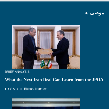
موصى به
BRIEF ANALYSIS
What the Next Iran Deal Can Learn from the JPOA
Richard Nephew
◆
٠٧‏/٠٨‏/٢٠٢٦