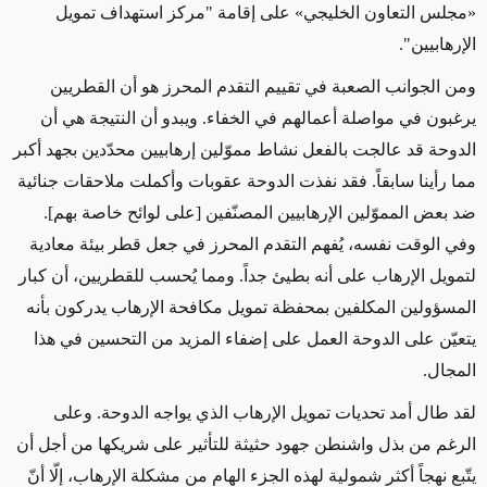
«مجلس التعاون الخليجي» على إقامة "مركز استهداف تمويل
الإرهابيين".
ومن الجوانب الصعبة في تقييم التقدم المحرز هو أن القطريين
يرغبون في مواصلة أعمالهم في الخفاء. ويبدو أن النتيجة هي أن
الدوحة قد عالجت بالفعل نشاط مموّلين إرهابيين محدّدين بجهد أكبر
مما رأينا سابقاً. فقد نفذت الدوحة عقوبات وأكملت ملاحقات جنائية
ضد بعض المموّلين الإرهابيين المصنّفين [على لوائح خاصة بهم].
وفي الوقت نفسه، يُفهم التقدم المحرز في جعل قطر بيئة معادية
لتمويل الإرهاب على أنه بطيئ جداً. ومما يُحسب للقطريين، أن كبار
المسؤولين المكلفين بمحفظة تمويل مكافحة الإرهاب يدركون بأنه
يتعيّن على الدوحة العمل على إضفاء المزيد من التحسين في هذا
المجال.
لقد طال أمد تحديات تمويل الإرهاب الذي يواجه الدوحة. وعلى
الرغم من بذل واشنطن جهود حثيثة للتأثير على شريكها من أجل أن
يتّبع نهجاً أكثر شمولية لهذه الجزء الهام من مشكلة الإرهاب، إلّا أنّ