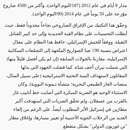
مدار 8 أيام في عام 2012 (187/اليوم الواحد)، وأكثر من 4500 صاروخ
موّزعة على 50 يوماً في عام 2014 (90/اليوم الواحد).
وحقّق هذا التكتيك من الإغراق الصاروخي نجاحاً محدوداً
فقط
، حيث
أبطلت التحسينات على نظام القبة الحديدية وإلى حد كبير القنابل
الثقيلة. ووفقاً للجيش الإسرائيلي، حافظ هذا النظام على معدّل
اعتراض بنسبة 90٪ ضدّ الصواريخ المتّجهة إلى التجمّعات السكانية
الإسرائيلية، مقارنةً بالجولات السابقة
(إن لم يكن أفضل قليلاً منها)
التي شملت نيران أخف شدّة. كما فشلت الجهود التي بذلها
المقاتلون لاستهداف البنية التحتية الاستراتيجية
(على سبيل المثال،
منصات الغاز الطبيعي البحرية؛ منشأة ديمونة النووية)
.
وكان
الاستثناء الوحيد هو
الضربة المبكرة التي أصابت خط أنابيب غاز
بالقرب من عسقلان. ولم تحقّق الضربات التي استهدفت أكبر
مطارَين في إسرائيل الأثر المطلوب
أيضاً
، على الرغم من إلغاء
العديد من الرحلات الجوية الأجنبية أو تغيير مسارها، وإغلاق مطار
"بن غوريون الدولي" بشكل متقطع.