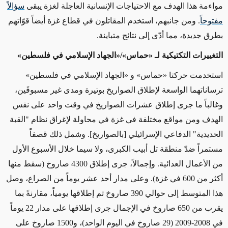
مواءمة هذا الهدف مع الاحتياجات الإنسانية العاجلة لغزة يبقى
سؤالاً
مفتوحاً
. ومن جانبهم، استخدم المقاتلون في قطاع غزة أيضاً قوّاتهم
بطرق جديدة، مما أدّى إلى نتائج متباينة.
التغييرات التكتيكية لـ «
حماس
»/«الجهاد الإسلامي في فلسطين»
استخدمت حركتا
«
حماس
»
و
«الجهاد الإسلامي في فلسطين»
ترساناتهما الواسعة لإطلاق الصواريخ بوتيرة ومدى غير مسبوقَين،
وغالباً ما جرى إطلاق عشرات الصواريخ في
وقت واحد
على
نفس
الهدف
ومن مواقع مختلفة في غزة في محاولة لإغراق
نظام "
القبة
الحديدية"
الدفاعي
الإسرائيلي [بالصواريخ]. وشمل ذلك قصفاً
مستمراً ضدّ منطقة تل أبيب الكبرى، ولا سيما خلال الأسبوع الأول
من الأعمال العدائية.
وإجمالاً
، جرى إطلاق 4300 صاروخ
(سقط منها
أكثر من 600 في غزة)
. وعلى مدار
أحد عشر
يوماً من الصراع، وصل
هذا المتوسط ​​إلى حوالي 390 صاروخ تم إطلاقها يومياً، مقارنةً بما
يقرب من 650 صاروخ في الإجمال جرى إطلاقها على مدار 22 يوماً
في 2008-2009 (29 صاروخ في اليوم الواحد)، و1500 صاروخ على