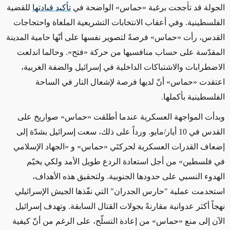
الجولة قد تأججت برغبة
«
حماس
»
الواضحة في
تأكيد قيادتها
للقضية
الفلسطينية. وفي أعقاب الانتخابات التشريعية الملغاة واحتجاجات
القدس، رأت
«
حماس
»
فرصةً لتصوير نفسها على أنّها حامية المدينة
المقدّسة على حساب منافسيها من حركة
«
فتح
»
. وحالما اندلعت
الاضطرابات والاشتباكات الداخلية في إسرائيل والضفة الغربية،
اعتقدت
«
حماس
»
أنّ لديها فرصة لإشعال النار في الساحة
الفلسطينية بأكملها.
وبدأت المواجهة العسكرية عندما أطلقت
«
حماس
»
صواريخ على
القدس في 10 أيار/مايو. ورداً على ذلك، سعت إسرائيل بشدّة إلى
إضعاف القدرات العسكرية لحركتَي
«
حماس
»
و
«الجهاد الإسلامي
في فلسطين»
من أجل استعادة الردع طويل الأمد ولكي يخيّم
الهدوء النسبي على حدودها الجنوبية. ولتحقيق هذه الأهداف،
استخدمت عملية "حارس الجدران" التي نفّذها الجيش الإسرائيلي
نهجاً أكثر عدوانية مقارنةً بجولات القتال السابقة. وتهدف إسرائيل
الآن إلى منع
«
حماس
»
من إعادة التسلّح، على الرغم من أنّ كيفية