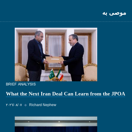
موصى به
BRIEF ANALYSIS
What the Next Iran Deal Can Learn from the JPOA
Richard Nephew
◆
٠٧‏/٠٨‏/٢٠٢٦