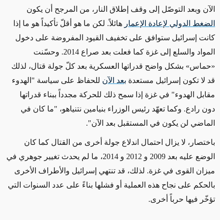
الآن وبعد التوصّل إلى وقف إطلاق النار، من المرجح أن يكون
الضغط الدولي لإعادة الإعمار
هائلاً. لكن ما هو أقلّ تأكيداً هو ما إذا
كانت إسرائيل ستوافق على تخفيف القيود المفروضة على دخول
المواد والسلع إلى غزة كما فعلت بعد صراع 2014. وحسّنت
«
حماس
»
بشكل واضح قدراتها العسكرية بعد كلّ جولة قتال، لذلك
قد لا تكون إسرائيل مستعدة
بعد الآن
للحفاظ على سياسة "الهدوء
مقابل الهدوء" في غزة إذا سمح ذلك للحركة مجدداً ببناء قدراتها
دون رادع. وكما تعهّد رئيس الوزراء بنيامين نتنياهو، "ما كان في
الماضي لن يكون في المستقبل بعد الآن".
باختصار، لا يزال احتمال اندلاع جولة أخرى من القتال كما كان
الوضع عليه بعد 2009 و 2012 و 2014، ما لم يحدث تغيير جوهري في
ميزان القوى في غزة. لذلك، قد تنتهي إسرائيل والأطراف الأخرى
بالحكم على نجاح هذه العملية أو فشلها بناءً على عدد السنوات التي
تؤخّر فيها حرباً أخرى.