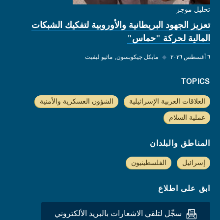
تحليل موجز
تعزيز الجهود البريطانية والأوروبية لتفكيك الشبكات
المالية لحركة "حماس"
٦ أغسطس ٢٠٢٦
◆
مايكل جيكوبسون
ماثيو ليفيت
TOPICS
العلاقات العربية الإسرائيلية
الشؤون العسكرية والأمنية
عملية السلام
المناطق والبلدان
إسرائيل
الفلسطينيون
ابق على اطلاع
سجِّل لتلقي الاشعارات بالبريد الألكتروني