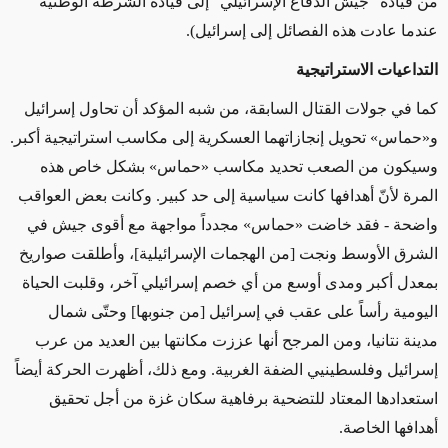
من قيادة "جيش الدفاع الإسرائيلي" إلى قيادة الشرطة الوطنية
عندما عادت هذه الفصائل إلى إسرائيل)
.
التداعيات الاستراتيجية
كما في جولات القتال السابقة، من شبه المؤكد أن تحاول إسرائيل
و
«
حماس
»
تحويل إنجازاتهما العسكرية إلى مكاسب استراتيجية أكبر.
وسيكون من الصعب تحديد مكاسب
«
حماس
»
بشكل خاص هذه
المرة لأنّ أهدافها كانت سياسية إلى حد كبير. وكانت بعض العواقب
واضحة - فقد خاضت
«
حماس
»
مجدداً مواجهة مع أقوى جيش في
الشرق الأوسط ونجت [من الهجمات الإسرائيلية]، وأطلقت صواريخ
بمعدل أكبر ومدى أوسع من أي خصم إسرائيلي آخر، وقلبت الحياة
اليومية رأساً على عقب في إسرائيل [من جنوبها] وحتّى شمال
مدينة نتانيا
، ومن المرجح أنها عززت مكانتها بين العديد من عرب
إسرائيل وفلسطينيي الضفة الغربية
. ومع ذلك، أظهرت الحركة أيضاً
استعدادها المعتاد للتضحية برفاهية سكان غزة من أجل تحقيق
أهدافها الخاصة.