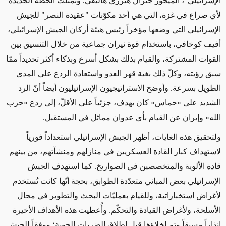
الإسرائيلي"، الميجور جنرال هيرزي هاليفي. وتمثّلت الخطة الجديدة
لأي صراع في غزة، التي هي أحد مكوّنات "عقيدة النصر" للجيش
الإسرائيلي التي وضعها مؤخراً رئيس هيئة أركان الجيش الإسرائيلي،
أفيف كوخافي، باستخدام قوة نيران جماعية من خلال التنسيق بين
القوات المشتركة، والقيام بذلك بشكل أسرع وبذكاء أكثر تحديداً ممّا
سبق رؤيته، وكلّ ذلك بغية
قهر
العدو واستعادة الردع على المدى
الطويل بسرعة. وأوضح الاستراتيجيون الإسرائيليون أيضاً أنّ الرد
الشديد على
«
حماس
»
كان يهدف، جزئياً على الأقلّ، إلى ردع
«
حزب
الله
»
وإيران عن القيام بأي عدوان مماثل في المستقبل.
ولتحقيق هذه الغايات، أظهر الجيش الإسرائيلي استعداداً فورياً
لاستهداف كبار القادة العسكريين في منازلهم ومنشآتهم، من بينهم
قادة الألوية والمتخصصين في الصواريخ.
كما
استهدف الجيش
الإسرائيلي بعض المباني متعدّدة الطوابق، بحجة أنّها كانت تُستخدم
لأغراض استخباراتية، وللقيام بعمليّات البحث والتطوير في مجال
الأسلحة، ولأغراض القيادة والتحكّم. وأُعطيت هذه الأهداف الأخيرة
إنذاراً مسبقاً
وتم
إخلاؤها قبل إطلاق الضربات الجوية؛
ووفقاً للجيش