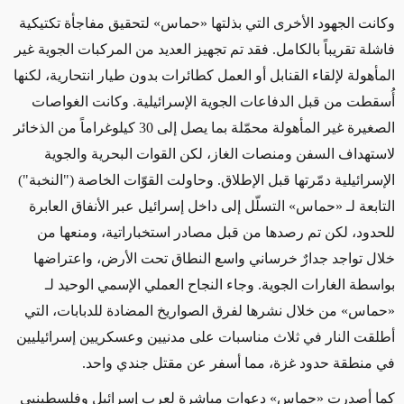
وكانت الجهود الأخرى التي بذلتها
«
حماس
»
لتحقيق مفاجأة تكتيكية
فاشلة تقريباً بالكامل. فقد
تم
تجهيز العديد من المركبات الجوية غير
المأهولة لإلقاء القنابل أو العمل كطائرات بدون طيار انتحارية، لكنها
أُسقطت من قبل الدفاعات الجوية الإسرائيلية. وكانت الغواصات
الصغيرة غير المأهولة محمّلة بما يصل إلى 30 كيلوغراماً من الذخائر
لاستهداف السفن ومنصات الغاز، لكن القوات البحرية والجوية
الإسرائيلية دمّرتها قبل الإطلاق. وحاولت القوّات الخاصة ("النخبة")
التابعة لـ
«
حماس
»
التسلّل إلى داخل إسرائيل عبر الأنفاق العابرة
للحدود، لكن
تم رصدها من قبل
مصادر استخباراتية، ومنعها من
خلال تواجد جدارٌ خرساني واسع النطاق تحت الأرض،
واعتراضها
بواسطة
الغارات الجوية. وجاء النجاح العملي الإسمي الوحيد لـ
«
حماس
»
من خلال نشرها لفرق الصواريخ المضادة للدبابات، التي
أطلقت النار في ثلاث مناسبات على مدنيين وعسكريين إسرائيليين
في منطقة حدود غزة، مما أسفر عن مقتل جندي واحد.
كما
أصدرت
«
حماس
»
دعوات مباشرة لعرب إسرائيل وفلسطينيي