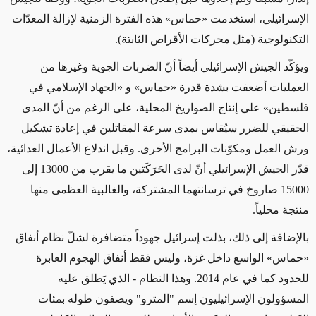
الإسرائيلي، استخدمت
«
حماس
»
هذه الفترة الزمنية لإزالة المعدّات
التكنولوجية
(مثل محركات الأقراص الثابتة)
.
ويؤكّد الجيش الإسرائيلي أيضاً أنّ الضربات الجوية
وغيرها من
العمليات
أضعفت بشدة قدرة
«
حماس
»
و
«الجهاد الإسلامي في
فلسطين»
على إنتاج الصواريخ المحلية، على الرغم من أنّ المدى
الحقيقي للضرر سيُقاس بمدى سرعة المقاتلين في إعادة تشكيل
ورش العمل ومكوّنات البرامج الأخرى. وقبل اندلاع الأعمال العدائية،
قدّر الجيش الإسرائيلي أنّ لدى الحَرَكَتين ما يقرب من 13000 إلى
15000 صاروخ في ترسانتهما المشتركة، والغالبية العظمى منها
منتجة محلياً.
بالإضافة إلى ذلك، بذلت إسرائيل جهوداً متضافرة لشلّ نظام أنفاق
«
حماس
»
الواسع داخل غزة، وليس
فقط
أنفاق الهجوم العابرة
للحدود كما في عام 2014. وهذا النظام
- الذي يَطلق عليه
المسؤولون الإسرائيليون إسم "المترو" ويصفون طوله بمئات