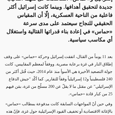
جديدة لتحقيق أهدافها. وبينما كانت إسرائيل أكثر
فاعلية من الناحية العسكرية، إلّا أن المقياس
الحقيقي للنجاح سيعتمد على مدى سرعة
«حماس» في إعادة بناء قدراتها القتالية واستغلال
أي مكاسب سياسية.
بعد 11 يوماً من القتال، اتفقت إسرائيل وحركة
«
حماس
»
على وقف
إطلاق النار في غزة برعاية مصرية. ووفقاً لمعظم المقاييس، كانت
جولة التصعيد الأخيرة
هي
الأسوأ منذ عام 2014، حيث قُتل أكثر من
240 فلسطينياً و12 إسرائيلياً وفقاً للتقارير. كما أكّد "جيش الدفاع
الإسرائيلي" عن مقتل ما لا يقلّ عن 200 مسلّح من غزة، بمَن فيهم
25 من كبار قادة
«
حماس
»
.
وفي حين أنّ المواجهات السابقة كانت مدفوعة بمطالب
«
حماس
»
بالإغاثة الاقتصادية أو تخفيف القيود الإسرائيلية حول غزة، فإنّ هذه