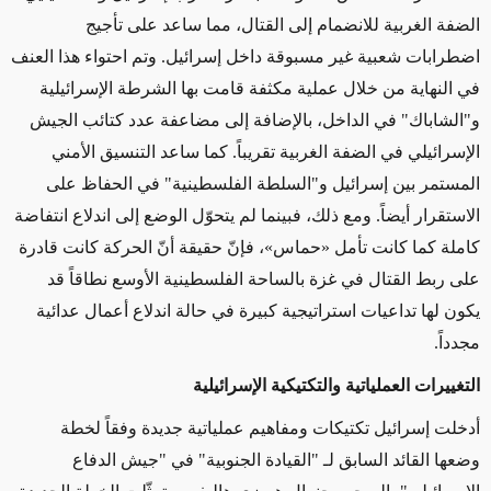
الضفة الغربية للانضمام إلى القتال، مما ساعد على تأجيج
اضطرابات شعبية غير مسبوقة داخل إسرائيل.
وتم
احتواء هذا العنف
في النهاية من خلال عملية مكثفة قامت بها الشرطة الإسرائيلية
و"الشاباك" في الداخل، بالإضافة إلى مضاعفة عدد كتائب الجيش
الإسرائيلي في الضفة الغربية تقريباً.
كما
ساعد التنسيق الأمني ​​
المستمر بين إسرائيل و"السلطة الفلسطينية" في الحفاظ على
الاستقرار أيضاً. ومع ذلك، فبينما لم يتحوّل الوضع إلى اندلاع انتفاضة
كاملة كما كانت تأمل
«
حماس
»
، فإنّ حقيقة أنّ الحركة كانت قادرة
على ربط القتال في غزة بالساحة الفلسطينية الأوسع نطاقاً قد
يكون لها تداعيات استراتيجية كبيرة في حالة اندلاع أعمال عدائية
مجدداً.
التغييرات العملياتية والتكتيكية الإسرائيلية
أدخلت
إسرائيل تكتيكات ومفاهيم عملياتية جديدة وفقاً لخطة
وضعها القائد السابق لـ "القيادة الجنوبية" في "جيش الدفاع