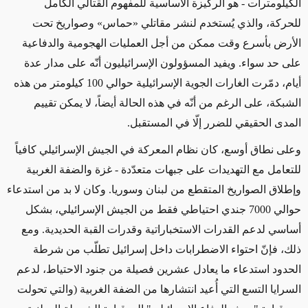
الكيلومترات -
هو الركيزة الأساسية للمفهوم القتالي
الكامل
للحركة، والذي يُستخدم لنشر مقاتلي
«
حماس
»
وصواريخ تحت
الأرض بأسرع وقت ممكن من أجل العمليات الهجومية والدفاعية
على حد سواء
. ويفيد المسؤولون الإسرائيليون أنّه على مدار عدة
أيام، دمّرت الغارات الجوية الإسرائيلية حوالي 100 كيلومتر من هذه
الشبكة، على الرغم من أنّه في هذه الحالة أيضاً، لا يمكن تقييم
المدى الحقيقي للضرر إلّا في المستقبل.
وعلى نطاق أوسع، كان نظام المعركة في الجيش الإسرائيلي كافياً
للتعامل مع التهديدات على جبهات متعدّدة
- غزة والضفة الغربية
وإطلاق الصواريخ المتقطع من لبنان وسوريا
. وكان لا بد من استدعاء
حوالي 7000 جندي احتياطي فقط من الجيش الإسرائيلي، بشكل
أساسي لدعم القدرات الاستخباراتية وقدرات القبة الحديدية. ومع
ذلك، فإنّ احتواء الاضطرابات داخل إسرائيل تطلّب من شرطة
الحدود استدعاء
ما يعادل
عشرين فصيلة من جنود الاحتياط، لدعم
السرايا التسع التي أُعيد انتشارها من الضفة الغربية
(والتي تحولت