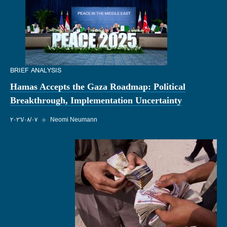
BRIEF ANALYSIS
Hamas Accepts the Gaza Roadmap: Political
Breakthrough, Implementation Uncertainty
Neomi Neumann
◆
٠٧‏/٠٨‏/٢٠٢٦