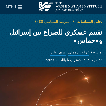
Skip to main content
MENU
معهد واشنطن لسياسات الشرق الأدنى
le Main Menu
تحليل السياسات
المرصد السياسي 3489
تقييم عسكري للصراع بين إسرائيل
و«حماس»
غرانت روملي
نيري زيلبر
بواسطة
,
٢٥ مايو ٢٠٢١
متوفر أيضًا باللغات:
English