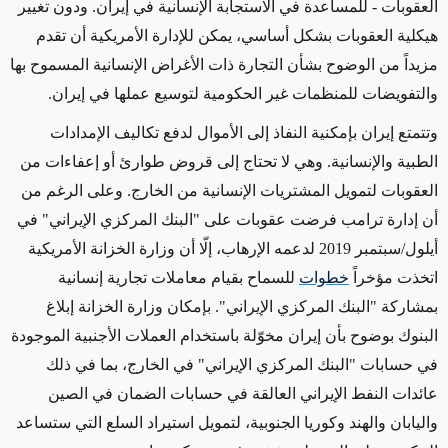
العقوبات - للمساعدة في الاستجابة الإنسانية في إيران. ودون تغيير
هيكلية العقوبات بشكل أساسي، يمكن للإدارة الأمريكية أن تقدم
مزيداً من الوضوح بشأن التجارة ذات الأغراض الإنسانية المسموح بها
والتفويضات للمنظمات غير الحكومية لتوسيع عملها في إيران.
وتتمتع إيران بإمكنية النفاذ إلى الأموال لدفع تكاليف الإمدادات
الطبية والإنسانية. وهي لا تحتاج إلى قروض طوارئ أو إعفاءات من
العقوبات لتمويل المشتريات الإنسانية من الخارج. وعلى الرغم من
أن إدارة ترامب فرضت عقوبات على "البنك المركزي الإيراني" في
أيلول/سبتمبر 2019 لدعمه الإرهاب، إلّا أن وزارة الخزانة الأمريكية
اتخذت مؤخراً
خطوات
للسماح بقيام معاملات تجارية إنسانية
بمشاركة "البنك المركزي الإيراني". بإمكان وزارة الخزانة إبلاغ
البنوك بوضوح بأن إيران مخوّلة باستخدام العملات الأجنبية الموجودة
في حسابات "البنك المركزي الإيراني" في الخارج، بما في ذلك
عائدات النفط الإيراني العالقة في حسابات الضمان في الصين
واليابان والهند وكوريا الجنوبية، لتمويل استيراد السلع التي ستساعد