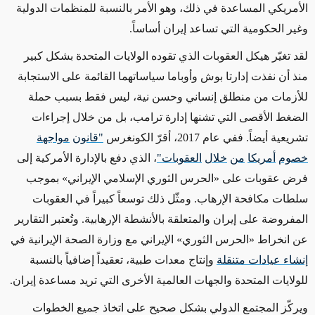
الأمريكي المساعدة في ذلك، وهو الأمر بالنسبة للمنظمات الدولية
وغير الحكومية التي تساعد إيران أساساً.
لقد تغيّر هيكل العقوبات الذي تقوده الولايات المتحدة بشكل كبير
منذ أن نفذت إدارتا بوش وأوباما سياساتهما القائمة على الاستجابة
للأزمات من منطلق إنساني وحسن نية، ليس فقط بسبب حملة
الضغط الأقصى التي تشنها إدارة ترامب، بل من خلال إجراءات
تشريعية أيضاً. ففي عام 2017، أقرّ الكونغرس
"
قانون
مواجهة
خصوم
أمريكا
من
خلال
العقوبات
"
، الذي دفع بالإدارة الأمركية إلى
فرض عقوبات على «الحرس الثوري الإسلامي الإيراني» بموجب
سلطات مكافحة الإرهاب. ومثّل ذلك توسعاً كبيراً في العقوبات
المفروضة على إيران والمتعلقة بالأنشطة الإرهابية. وتُعتبر التقارير
عن انخراط «الحرس الثوري» الإيراني مع وزارة الصحة الإيرانية في
إنشاء عيادات متنقلة
وإنتاج معدات طبية، تعقيداً إضافياً بالنسبة
للولايات المتحدة والجهات العالمية الأخرى التي تريد مساعدة إيران.
ويركّز المجتمع الدولي بشكل صحيح على اتخاذ جميع الخطوات