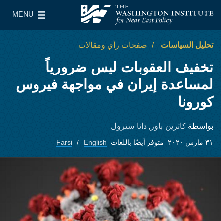
Skip to main content
MENU
معهد واشنطن لسياسات الشرق الأدنى
le Main Menu
تحليل السياسات
صفحات رأي ومقالات
تخفيف العقوبات ليس ضرورياً
لمساعدة إيران في مواجهة فيروس
كورونا
كاثرين باور
دانا سترول
بواسطة
,
٣١ مارس ٢٠٢٠
متوفر أيضًا باللغات:
English
Farsi