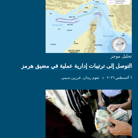
تحليل موجز
التوصل إلى ترتيبات إدارية عملية في مضيق هرمز
٦ أغسطس ٢٠٢٦
◆
نعوم ريدان
فرزين نديمي