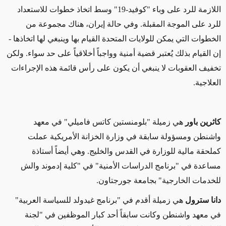
اللازمة للرد على وباء "كوفيد-19" وسط اتخاذ خطوات للاستعداد
للرد على الموجة المقبلة. وفي حالة إيران، هناك مجموعة من
الخطوات التي يمكن للولايات المتحدة القيام بها وينبغي لها اتخاذها -
إن القيام بذلك يُعتبر قضية أمنية وواجباً أخلاقياً على حد سواء. ولكن
تخفيف العقوبات لا ينبغي أن يكون على رأس قائمة هذه الإجراءات
العلاجية.
كاثرين باور
هي زميلة "بلومنستين كاتس فاميلي" في معهد
واشنطن ومسؤولة سابقة في وزارة الخزانة الأمريكية عملت
كملحقة مالية للوزارة في القدس والخليج. وهي أيضاً أستاذة
مساعدة في "برنامج الدراسات الأمنية" في "كلية إدموند والش
للخدمات الخارجية" بجامعة جورجتاون.
دانا سترول
هي زميلة أقدم في "برنامج غيدولد للسياسة العربية"
في معهد واشنطن وكانت سابقاً أحد كبار الموظفين في "لجنة