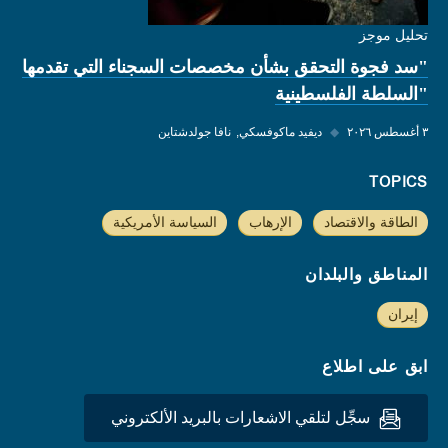
تحليل موجز
"سد فجوة التحقق بشأن مخصصات السجناء التي تقدمها
"السلطة الفلسطينية
٣ أغسطس ٢٠٢٦
◆
ديفيد ماكوفسكي
نافا جولدشتاين
TOPICS
الطاقة والاقتصاد
الإرهاب
السياسة الأمريكية
المناطق والبلدان
إيران
ابق على اطلاع
سجِّل لتلقي الاشعارات بالبريد الألكتروني