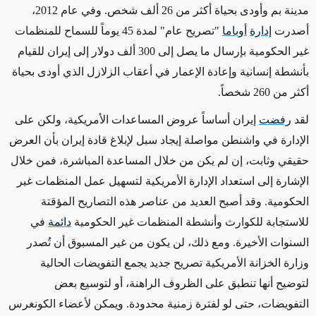
مدينة بم وأودى بحياة أكثر من 26 ألف شخص. وفي عام 2012،
أصدرت
إدارة
أوباما
"تصريح عام" لمدة 45 يوماً للسماح للمنظمات
غير الحكومية بإرسال ما يصل إلى 300 ألف دولار إلى إيران للقيام
بأنشطة إنسانية وإعادة الإعمار في أعقاب الزلازل الذي أودى بحياة
أكثر من 260 شخصاً.
لقد
رفضت
إيران أساساً عروض المساعدات الأمريكية، ولكن على
الإدارة في واشنطن مواصلة إيجاد سبل لإبلاغ قادة إيران بأن العرض
حقيقي وثابت، إن لم يكن من خلال المساعدة المباشرة، فمن خلال
الإشارة إلى استعداد الإدارة الأمريكية لتسهيل عمل المنظمات غير
الحكومية. وقد أصبح العديد من عناصر هذه التصاريح المؤقتة
للاستجابة للكوارث وأنشطة المنظمات غير الحكومية
دائمة
في
السنوات الأخيرة. ومع ذلك، لن يكون من غير المسبوق أن تُصدر
وزارة الخزانة الأمريكية تصريح جديد يجمع التفويضات الحالية
لتوضيح أنها تنطبق على الظروف الراهنة، أو لتوسيع بعض
التفويضات، حتى لو لفترة زمنية محدودة. ويمكن لأعضاء الكونغرس