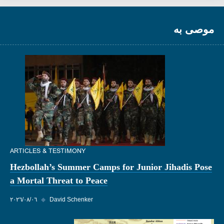
موصى به
ARTICLES & TESTIMONY
Hezbollah’s Summer Camps for Junior Jihadis Pose
a Mortal Threat to Peace
David Schenker
◆
٠٦‏/٠٨‏/٢٠٢٦