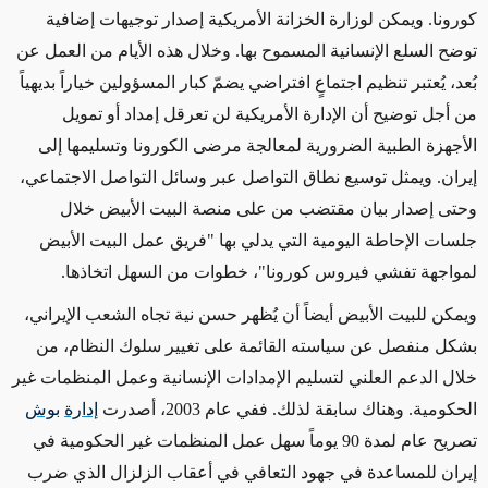
كورونا. ويمكن لوزارة الخزانة الأمريكية إصدار توجيهات إضافية
توضح السلع الإنسانية المسموح بها. وخلال هذه الأيام من العمل عن
بُعد، يُعتبر تنظيم اجتماعٍ افتراضي يضمّ كبار المسؤولين خياراً بديهياً
من أجل توضيح أن الإدارة الأمريكية لن تعرقل إمداد أو تمويل
الأجهزة الطبية الضرورية لمعالجة مرضى الكورونا وتسليمها إلى
إيران. ويمثل توسيع نطاق التواصل عبر وسائل التواصل الاجتماعي،
وحتى إصدار بيان مقتضب من على منصة البيت الأبيض خلال
جلسات الإحاطة اليومية التي يدلي بها "فريق عمل البيت الأبيض
لمواجهة تفشي فيروس كورونا"، خطوات من السهل اتخاذها.
ويمكن للبيت الأبيض أيضاً أن يُظهر حسن نية تجاه الشعب الإيراني،
بشكل منفصل عن سياسته القائمة على تغيير سلوك النظام، من
خلال الدعم العلني لتسليم الإمدادات الإنسانية وعمل المنظمات غير
الحكومية. وهناك سابقة لذلك. ففي عام 2003، أصدرت
إدارة
بوش
تصريح عام لمدة 90 يوماً سهل عمل المنظمات غير الحكومية في
إيران للمساعدة في جهود التعافي في أعقاب الزلزال الذي ضرب