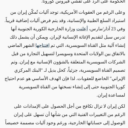
الحكومة على الرد على تفشي فيروس كورونا.
وعلى الرغم من العقوبات الأمريكية، توجد آليات تُمكّن إيران من
استيراد السلع الطبية والإنسانية، وقد يتم فرض آليات إضافية قريباً.
وفي 23 آذار/مارس،
أعلنت
وزارة الخارجية الكورية الجنوبية أنها
تدرس سبل لتقديم الإغاثة الإنسانية لإيران. ويمكن أن يشمل ذلك
إنشاء آلية مثل القناة السويسرية، التي تم
افتتاحها
الشهر الماضي
بالاتفاق بين الولايات المتحدة وسويسرا لتسهيل التجارة من قبل
الشركات السويسرية المتعلقة بالشؤون الإنسانية مع إيران. وتم
تصميم القناة السويسرية، جزئياً، كحل بديل لـ "البنك المركزي
الإيراني" الخاضع للعقوبات. لذا فإن الهدف الأساسي هو عدم احتياج
كوريا الجنوبية حتى إلى إنشاء نسختها من القناة السويسرية
لمساعدة إيران.
لكن إيران لا تزال تكافح من أجل الحصول على الإمدادات على
الرغم من التغييرات الفنية التي من شأنها أن تسهل على إيران
الوصول إلى حساباتها الخارجية، ورغم وجود آليات مصممة خصيصاً