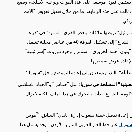
 يتضمن قيوداً موسعة على عدد القوات ونوعية الأسلحة، ويضع
الث على هذه الرقابة، إما من خلال تعديل تفويض "الأمم
ريكي
".
سرائيل" تربطها علاقات ببعض القرى "السنية" في "درعا"
و"القنيطرة" منذ أكثر من عقد. وفي المقابل، يسعى "الشرع" إلى تشكيل الفرقة 40 من عناصر محلية تشمل
بنيان أحمد الحريري". استمرار وجود دوريات "إسرائيلية"
 لإعادة فرض سيطرتها
.
 الله"
: اللذين يسعيان إلى إعادة التموضع داخل "سوريا
".
فلسطينية" المسلحة في سوريا:
مثل "حماس" و"الجهاد الإسلامي"
كومة "الشرع" بدأت بالتحرك في هذا الملف، لكنه لا يزال
إعادة تفعيل خطة مبعوث إدارة "بايدن" السابق، "آموس
سوريا"
عبر خط الغاز العربي المار بـ"الأردن". وقد يشمل هذا