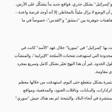
و"إسرائيل" بشكل جذري. فواقع جديد بدأ يتشكّل على الأرض،
لوضع لا يزال مليئاً بالمخاطر، إلا أنه أوجد فرصة واعدة –
ى تفاهمات جوهرية بين "دمشق" و"القدس"، خصوصاً في ما
ت بها "إسرائيل" في "سوريا" خلال عهد "الأسد" كانت في
حدودة التي استهدفت شحنات الأسلحة "الإيرانية"، والمنشآت
طول الحدود. غير أن هذا النهج تغيّر بشكل كامل وسريع بمجرد
ي مقاومة
.
مستمرة بشكل متقطع حتى اليوم، استهدفت من خلالها معظم
دارات، والدبابات، وناقلات الجنود، والمدفعية، ومواقع
منتشرة في أنحاء البلاد. والنتيجة: لم يعد هناك جيش "سوري"