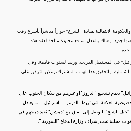
لحكومة الانتقالية بقيادة "الشرع" حواراً مباشراً بأسرع وقت
ا جديد. وهناك بالفعل مواقع محايدة متاحة لعقد هذه
تحدة
.
ائيل" في المستقبل القريب، وربما لسنوات قادمة. وفي
الشمالية. ولتحقيق هذا الهدف المشترك، يمكن التركيز على
ائيل" بعدم تشجيع "الدروز" أو غيرهم من سكان الجنوب على
وصية العلاقة التي تربط "الدروز" بـ"إسرائيل"، بما يعادل
 "جبل الشيخ" التوصل إلى اتفاق مع "دمشق" يُعيد دمجهم في
 قوات محلية تحت إشراف وزارة الدفاع "السورية
".