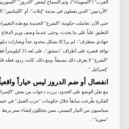
العرب" ("السويداء"). وتم السماح لبعض "الدروز" "السوري
"الأردنيين" الذين يعملون في مدينة "إيلات"، أو "اللبنانيين" 
حتى الآن، تعاملت حكومة "الشرع" الجديدة مع هذه التغييرات
التعليق علناً على ما يحدث، وحتى عندما وصف وزير الدفاع "
جهادي متطرف"، لم يردّ إلا بشكل محدود جداً وبعبارات دبلو
نوافذ قصره على أطر
"الشرع" لا يعرف ذلك مسبقاً. ومع ذلك، كانت ردود فعله قليل
"إسرائيل
".
انفصال أو ضم الدروز ليس خياراً واقعياً
مع تغيّر الوضع على الحدود، برزت دعوات من بعض "الإسرائي
الفكرة طُرحت سابقاً خلال حكومات "حزب العمل" في خمسي
سياسيون من التيار اليميني، ممن يتخيّلون إنشاء ممر يربط
"سوريا
".