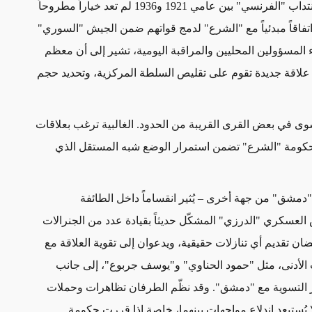
لكن إعادة إحياء "الدويلة الدرزية" التي وُجدت خلال فترة الانتداب "الفرنسي" بين عامي 1921 و1936 لم تعد خياراً مطروحاً
 اتفاقاً مبدئياً مع "الشرع" لدمج قواتهم ضمن الجيش "السوري"
ء المسؤولين المحليين والمراقبة اليومية، تشير إلى أن معظم
علاقة جديدة تقوم على تقليص السلطة المركزية، وتحديد حجم
 سوى في بعض القرى القريبة من الحدود. الغالبية ترغب بعلاقات
مع حكومة "الشرع" تضمن استمرار الوضع شبه المستقل الذي
دمشق" من جهة أخرى – يُثير انقساماً داخل الطائفة
لعسكري "الدرزي" المشكّل حديثاً بقيادة عدد من الجنرالات
ان تقديم أي تنازلات حقيقية، ويدعوان إلى تقوية العلاقة مع
 الأدنى، مثل "حمود الحناوي" و"يوسف جربوع"، إلى جانب
ر التسوية مع "دمشق". وقد نظّم الطرفان تظاهرات وحملات
يُستبعد اندلاع مواجهات بينهما، خاصة إذا قررت حكومة