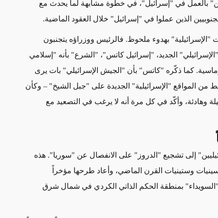
ين" بالعمل في "إسرائيل"، في خطوة مشابهة لما يحدث مع
الجنوبيين الذين عملوا في "إسرائيل" خلال العقود الماضية
.
 "الإسرائيلية" بهدوء ملحوظ. فالرئيس ووزراؤه يتجنبون
الإسرائيلي" الجديد، "إسرائيل كاتس"، "الشرع" بأنه "إسلامي
ماسية. كما ذكّره "كاتس" بأن "الجيش الإسرائيلي" بات يرى
اف "دمشق"، على بُعد 23 كيلومتراً فقط من المواقع "الإسرائيلية" الجديدة على "جبل الشيخ" – وكأن
ة وهادئة، وأكّد في كل مرة أنه لا يرغب في التصعيد مع
ليين" إلى تشجيع "الدروز" على الانفصال عن "سوريا". هذه
نيات وستينيات القرن الماضي، وأعاد طرحها مؤخراً
 "السويداء" بمنطقة الحكم الذاتي الكردي في شمال شرق