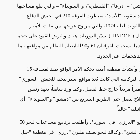
" – "درعا"، "القنيطرة"، و"السويداء" – والتي تبلغ مساحتها
نحو 16، 500 كيلومتر مربع ويقطنها حوالي مليوني شخص. بعد سقوط "الأسد"، سيطرت الفرقة 210 في "جيش الدفاع
الإسرائيلي" على منطقة الفصل التي أُقرت في اتفاق فصل القوات لعام 1974، والتي يتراوح عرضها بين مئات الأمتار
صل
("UNDOF")
تسيّر الدوريات هناك وتفرض القيود على حجم
القوات، لكن "إسرائيل" تعتبر أن هذا الترتيب لم يعد قائماً بعدما انسحبت الفرقتان 61 و90 التابعتان للنظام من مواقعها، ما
يذ هجمات عبر الحدود
.
لذلك، تقدّمت القوات "الإسرائيلية" إلى ما بعد منطقة الفصل وأنشأت منطقة أمنية بحكم الأمر الواقع تمتد لمسافة 15
 البركانية التي كانت تُعد مواقع استراتيجية للجيش "السوري"
بهذا، أصبحت "إسرائيل" تسيطر فعلياً على 460 كيلومتراً مربعاً خارج خط الفصل. وكما ورد سابقاً، تعهد رئيس
لسلاح لتصل حتى الطريق السريع بين "دمشق" و"السويداء"، أي
.
إضافة إلى ذلك، أعلنت "إسرائيل" أنها ملتزمة بحماية المجتمع "الدرزي" في "سوريا"، وأطلقت برنامج مساعدات لنحو 50
الشيخ"، وكذلك لنحو نصف مليون "درزي" في منطقة "جبل