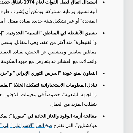
استبدال اتفاق فصل القوات لعام 1974 باتفاق جديد
:
آلية تنسيق ورقابة مشتركة. ويمكن أن يُشرف طرف ث
المتحدة" أو عبر تشكيل هيئة جديدة بقيادة ممثل "أم
تنسيق الأنشطة في المناطق "السنية" الحدودية: "
إ
مقاتلين سابقين ومنشقين عن الجيش، بقيادة العقيد "
واتصالات مع العشائر قد يتعارض مع جهود الحكومة
التعاون لمنع عودة "الحرس الثوري الإيراني" و"حزب
تبادل المعلومات الاستخباراتية لتفكيك الخلايا "ال
و"الجبهة الشعبية"، خصوصاً في مخيمات اللاجئين. ح
يتطلب المزيد من العمل
.
معالجة أزمة الوقود والغاز الحادة في "سوريا":
يمكن 
هوكشتاين"، التي تقترح
ضخ الغاز "الإسرائيلي" إلى "