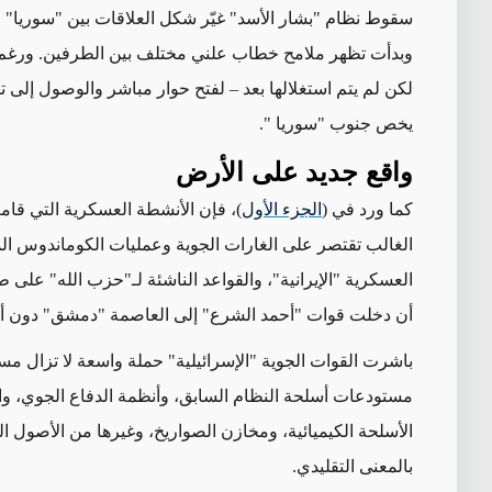
سقوط نظام "بشار الأسد" غيّر شكل العلاقات بين "سوريا" 
وبدأت تظهر ملامح خطاب علني مختلف بين الطرفين. ورغم أن ا
لكن لم يتم استغلالها بعد – لفتح حوار مباشر والوصول إل
يخص جنوب "سوريا
".
واقع جديد على الأرض
كما ورد في (
الجزء الأول
)، فإن الأنشطة العسكرية التي قام
الغالب تقتصر على الغارات الجوية وعمليات الكوماندوس الم
العسكرية "الإيرانية"، والقواعد الناشئة لـ"حزب الله" على 
أن دخلت قوات "أحمد الشرع" إلى العاصمة "دمشق" دون أ
باشرت القوات الجوية "الإسرائيلية" حملة واسعة لا تزال 
مستودعات أسلحة النظام السابق، وأنظمة الدفاع الجوي، والرا
الأسلحة الكيميائية، ومخازن الصواريخ، وغيرها من الأصول ال
بالمعنى التقليدي
.