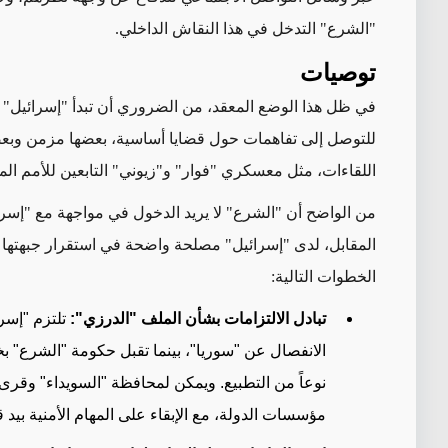
"الشرع" التدخل في هذا النقاش الداخلي
.
توصيات
في ظل هذا الوضع المعقد، من الضروري أن تبدأ "إسرائيل" وا
للتوصل إلى تفاهمات حول قضايا أساسية، بعضها مزمن وبعضه
اللقاءات، مثل معسكري "فوار" و"زيوني" التابعين للأمم الم
من الواضح أن "الشرع" لا يريد الدخول في مواجهة مع "إسر
المقابل، لدى "إسرائيل" مصلحة واضحة في استقرار جبهتها 
الخطوات التالية
:
تبادل الالتزامات بشأن الملف "الدرزي":
تلتزم "إسر
الانفصال عن "سوريا"، بينما تقبل حكومة "الشرع" بخص
نوعاً من التطبيع. ويمكن لمحافظة "السويداء" وقرى
مؤسسات الدولة، مع الإبقاء على المهام الأمنية بيد