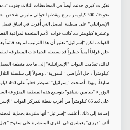
تغيّرات كبرى حدثت أيضاً في المحافظات الثلاث جنوب "دمشق
وعشرة كيلومترات. كانت قوات الأمم المتحدة لمراقبة الف
خلق فراغاً أمنياً خطيراً قد تستغله الجماعات المتطرفة لتنف
كيلومتراً داخل الأراضي "السورية"، وصولاً إلى سلسلة التلال
سابقاً. و
الوزراء "بنيامين نتنياهو" بتوسيع هذه المنطقة المنزوعة ا
على بُعد 65 كيلومتراً من أقرب نقطة لتمركز القوات "الإسرائيلية" حالياً
ألف "درزي" يعيشون في القرى المنتشرة على سفوح "جبل 