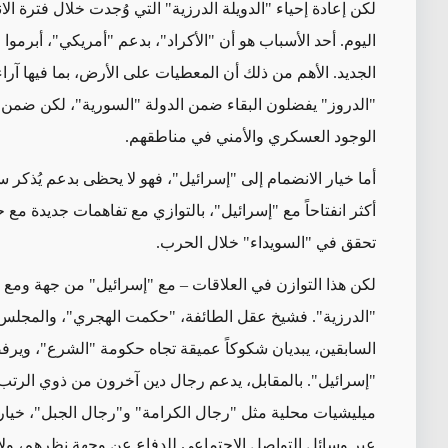
اليوم. أحد الأسباب هو أن "الأكراد"، بدعم "أمريكي"، أبرموا
الجديد. الأهم من ذلك أن المعطيات على الأرض، بما فيها آرا
"الدروز" يفضلون البقاء ضمن الدولة "السورية"، لكن ضمن 
الوجود العسكري والأمني في مناطقهم
.
أما خيار الانضمام إلى "إسرائيل"، فهو لا يحظى بدعم يُذكر
أكثر انفتاحاً مع "إسرائيل"، بالتوازي مع تفاهمات جديدة 
تحقق في "السويداء" خلال الحرب
.
لكن هذا التوازن في العلاقات – مع "إسرائيل" من جهة ومع "
"الدرزية". فشيخ عقل الطائفة، "حكمت الهجري"، والمجلس ا
السابقين، يبديان شكوكاً عميقة تجاه حكومة "الشرع"، ويرفض
"إسرائيل". بالمقابل، يدعم رجال دين آخرون من ذوي الرتب
ميليشيات محلية مثل "رجال الكرامة" و"رجال الجبل"، خيا
عبر وسائل التواصل الاجتماعي للدفاع عن وجهة نظرهم، ولا 